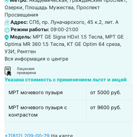
Метро:
Академическая, Гражданский проспект,
Озерки, Площадь Мужества, Проспект
Просвещения
Адрес:
СПб, пр. Луначарского, 45 к.2, лит. А
Режим работы:
09:00-21:00
Модель:
МРТ GE Signa HDxt 1.5 Tесла, МРТ GE
Optima MR 360 1.5 Tесла, KT GE Optim 64 среза,
УЗИ, Рентген
Вся информация о центре
Лицензия
проверена
Указана стоимость с применением льгот и акций
МРТ мочевого пузыря
от 5000 pуб.
МРТ мочевого пузыря с
от 9600 pуб.
контрастом
+7(812) 209-00-79
На карте