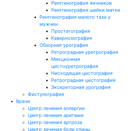
Рентгенография яичников
Рентгенография шейки матки
Рентгенография малого таза у
мужчин
Простатография
Кавернозография
Обзорная урография
Ретроградная уретрография
Микционная
цистоуретрография
Нисходящая цистография
Ретроградная цистография
Экскреторная урография
Фистулография
Врачи
Центр лечения аллергии
Центр лечения аритмии
Центр лечения артроза
Центр лечения боли спины