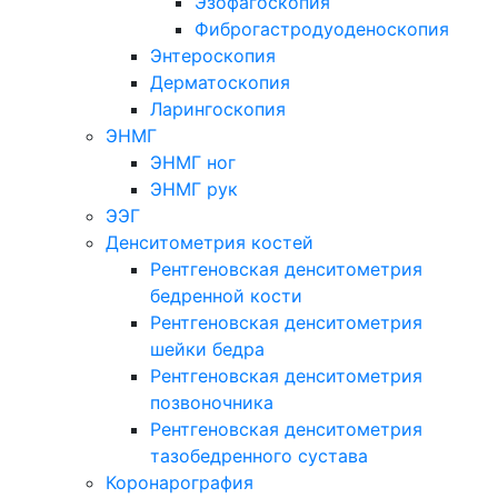
Эзофагоскопия
Фиброгастродуоденоскопия
Энтероскопия
Дерматоскопия
Ларингоскопия
ЭНМГ
ЭНМГ ног
ЭНМГ рук
ЭЭГ
Денситометрия костей
Рентгеновская денситометрия
бедренной кости
Рентгеновская денситометрия
шейки бедра
Рентгеновская денситометрия
позвоночника
Рентгеновская денситометрия
тазобедренного сустава
Коронарография