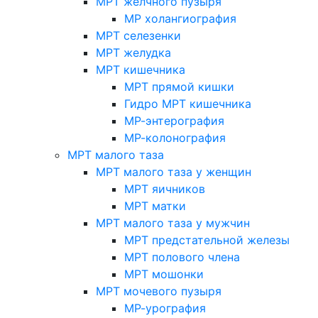
МРТ желчного пузыря
МР холангиография
МРТ селезенки
МРТ желудка
МРТ кишечника
МРТ прямой кишки
Гидро МРТ кишечника
МР-энтерография
МР-колонография
МРТ малого таза
МРТ малого таза у женщин
МРТ яичников
МРТ матки
МРТ малого таза у мужчин
МРТ предстательной железы
МРТ полового члена
МРТ мошонки
МРТ мочевого пузыря
МР-урография