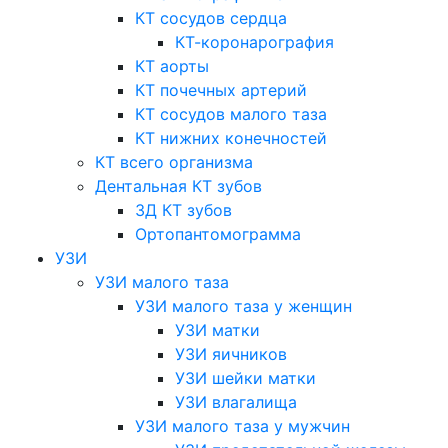
КТ сосудов сердца
КТ-коронарография
КТ аорты
КТ почечных артерий
КТ сосудов малого таза
КТ нижних конечностей
КТ всего организма
Дентальная КТ зубов
3Д КТ зубов
Ортопантомограмма
УЗИ
УЗИ малого таза
УЗИ малого таза у женщин
УЗИ матки
УЗИ яичников
УЗИ шейки матки
УЗИ влагалища
УЗИ малого таза у мужчин