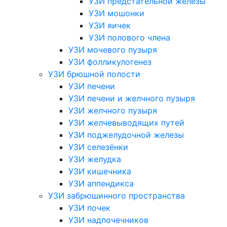
УЗИ предстательной железы
УЗИ мошонки
УЗИ яичек
УЗИ полового члена
УЗИ мочевого пузыря
УЗИ фолликулогенез
УЗИ брюшной полости
УЗИ печени
УЗИ печени и желчного пузыря
УЗИ желчного пузыря
УЗИ желчевыводящих путей
УЗИ поджелудочной железы
УЗИ селезёнки
УЗИ желудка
УЗИ кишечника
УЗИ аппендикса
УЗИ забрюшинного пространства
УЗИ почек
УЗИ надпочечников