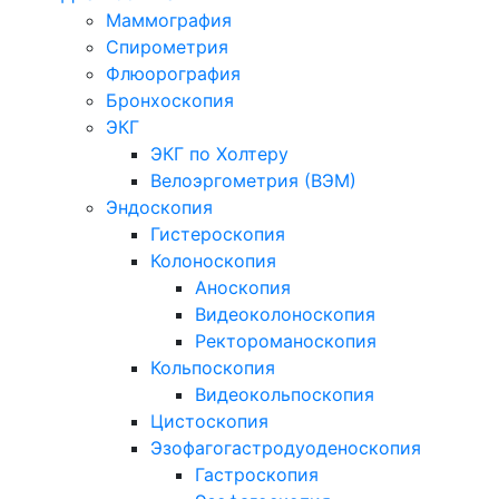
Маммография
Спирометрия
Флюорография
Бронхоскопия
ЭКГ
ЭКГ по Холтеру
Велоэргометрия (ВЭМ)
Эндоскопия
Гистероскопия
Колоноскопия
Аноскопия
Видеоколоноскопия
Ректороманоскопия
Кольпоскопия
Видеокольпоскопия
Цистоскопия
Эзофагогастродуоденоскопия
Гастроскопия