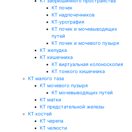
КТ забрюшинного пространства
КТ почек
КТ надпочечников
КТ-урография
КТ почек и мочевыводящих
путей
КТ почек и мочевого пузыря
КТ желудка
КТ кишечника
КТ виртуальная колоноскопия
КТ тонкого кишечника
КТ малого таза
КТ мочевого пузыря
КТ мочевыводящих путей
КТ матки
КТ предстательной железы
КТ костей
КТ черепа
КТ челюсти