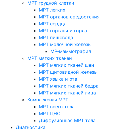
МРТ грудной клетки
МРТ легких
МРТ органов средостения
МРТ сердца
МРТ гортани и горла
МРТ пищевода
МРТ молочной железы
МР-маммография
МРТ мягких тканей
МРТ мягких тканей шеи
МРТ щитовидной железы
МРТ языка и рта
МРТ мягких тканей бедра
МРТ мягких тканей лица
Комплексная МРТ
МРТ всего тела
МРТ ЦНС
Диффузионная МРТ тела
Диагностика