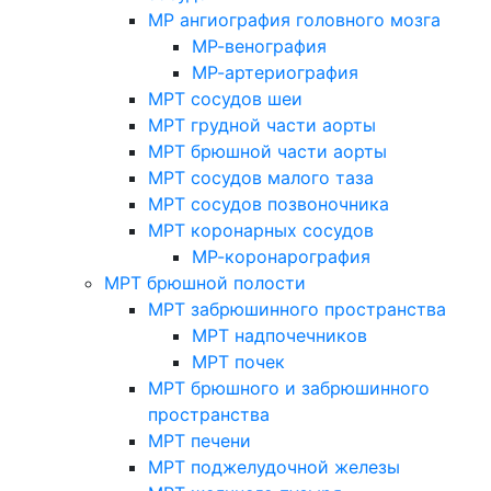
МР ангиография головного мозга
МР-венография
МР-артериография
МРТ сосудов шеи
МРТ грудной части аорты
МРТ брюшной части аорты
МРТ сосудов малого таза
МРТ сосудов позвоночника
МРТ коронарных сосудов
МР-коронарография
МРТ брюшной полости
МРТ забрюшинного пространства
МРТ надпочечников
МРТ почек
МРТ брюшного и забрюшинного
пространства
МРТ печени
МРТ поджелудочной железы