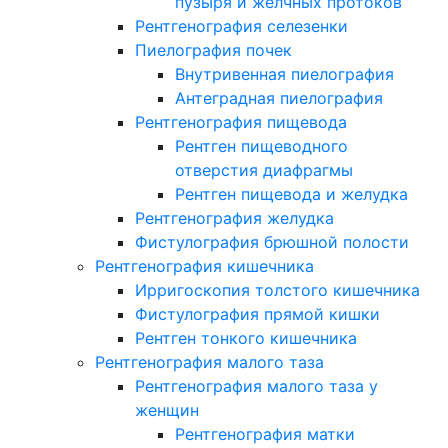
пузыря и желчных протоков
Рентгенография селезенки
Пиелография почек
Внутривенная пиелография
Антеградная пиелография
Рентгенография пищевода
Рентген пищеводного
отверстия диафрагмы
Рентген пищевода и желудка
Рентгенография желудка
Фистулография брюшной полости
Рентгенография кишечника
Ирригоскопия толстого кишечника
Фистулография прямой кишки
Рентген тонкого кишечника
Рентгенография малого таза
Рентгенография малого таза у
женщин
Рентгенография матки