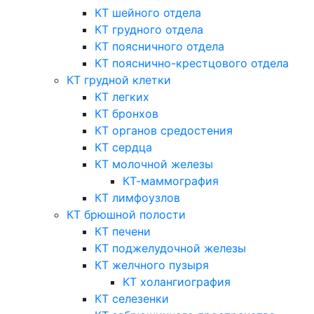
КТ шейного отдела
КТ грудного отдела
КТ поясничного отдела
КТ пояснично-крестцового отдела
КТ грудной клетки
КТ легких
КТ бронхов
КТ органов средостения
КТ сердца
КТ молочной железы
КТ-маммография
КТ лимфоузлов
КТ брюшной полости
КТ печени
КТ поджелудочной железы
КТ желчного пузыря
КТ холангиография
КТ селезенки