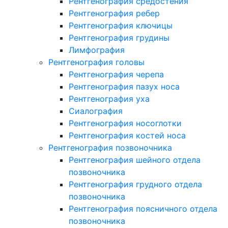
Рентгенография средостения
Рентгенография ребер
Рентгенография ключицы
Рентгенография грудины
Лимфография
Рентгенография головы
Рентгенография черепа
Рентгенография пазух носа
Рентгенография уха
Сиалография
Рентгенография носоглотки
Рентгенография костей носа
Рентгенография позвоночника
Рентгенография шейного отдела
позвоночника
Рентгенография грудного отдела
позвоночника
Рентгенография поясничного отдела
позвоночника