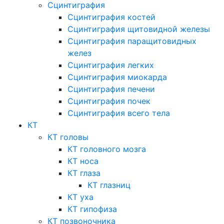
Сцинтиграфия
Сцинтиграфия костей
Сцинтиграфия щитовидной железы
Сцинтиграфия паращитовидных
желез
Сцинтиграфия легких
Сцинтиграфия миокарда
Сцинтиграфия печени
Сцинтиграфия почек
Сцинтиграфия всего тела
КТ
КТ головы
КТ головного мозга
КТ носа
КТ глаза
КТ глазниц
КТ уха
КТ гипофиза
КТ позвоночника