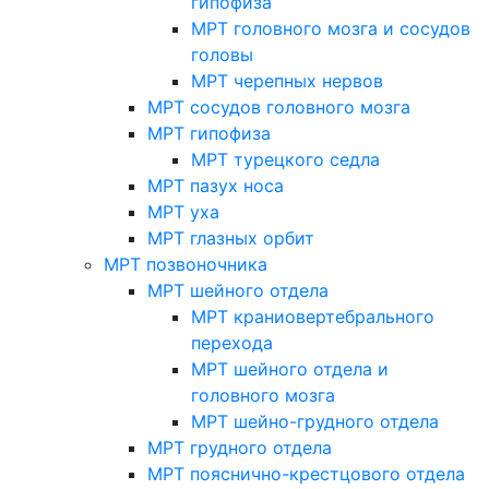
гипофиза
МРТ головного мозга и сосудов
головы
МРТ черепных нервов
МРТ сосудов головного мозга
МРТ гипофиза
МРТ турецкого седла
МРТ пазух носа
МРТ уха
МРТ глазных орбит
МРТ позвоночника
МРТ шейного отдела
МРТ краниовертебрального
перехода
МРТ шейного отдела и
головного мозга
МРТ шейно-грудного отдела
МРТ грудного отдела
МРТ пояснично-крестцового отдела