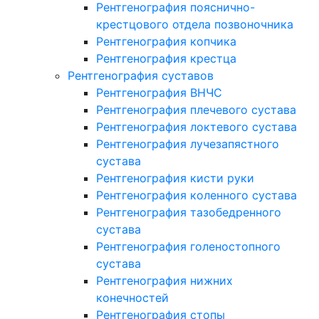
Рентгенография пояснично-
крестцового отдела позвоночника
Рентгенография копчика
Рентгенография крестца
Рентгенография суставов
Рентгенография ВНЧС
Рентгенография плечевого сустава
Рентгенография локтевого сустава
Рентгенография лучезапястного
сустава
Рентгенография кисти руки
Рентгенография коленного сустава
Рентгенография тазобедренного
сустава
Рентгенография голеностопного
сустава
Рентгенография нижних
конечностей
Рентгенография стопы