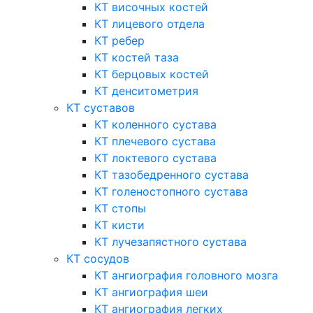
КТ височных костей
КТ лицевого отдела
КТ ребер
КТ костей таза
КТ берцовых костей
КТ денситометрия
КТ суставов
КТ коленного сустава
КТ плечевого сустава
КТ локтевого сустава
КТ тазобедренного сустава
КТ голеностопного сустава
КТ стопы
КТ кисти
КТ лучезапястного сустава
КТ сосудов
КТ ангиография головного мозга
КТ ангиография шеи
КТ ангиография легких