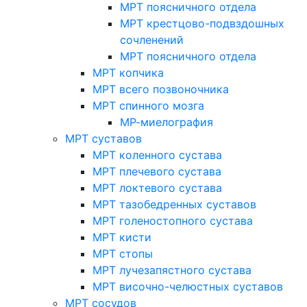
МРТ поясничного отдела
МРТ крестцово-подвздошных
сочленений
МРТ поясничного отдела
МРТ копчика
МРТ всего позвоночника
МРТ спинного мозга
МР-миелография
МРТ суставов
МРТ коленного сустава
МРТ плечевого сустава
МРТ локтевого сустава
МРТ тазобедренных суставов
МРТ голеностопного сустава
МРТ кисти
МРТ стопы
МРТ лучезапястного сустава
МРТ височно-челюстных суставов
МРТ сосудов