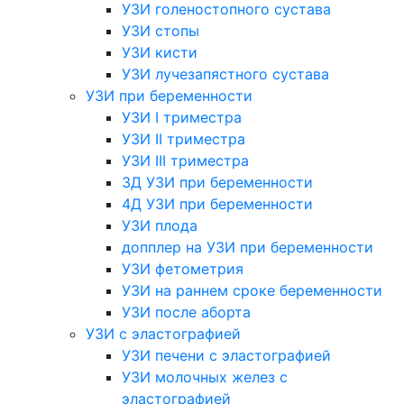
УЗИ голеностопного сустава
УЗИ стопы
УЗИ кисти
УЗИ лучезапястного сустава
УЗИ при беременности
УЗИ I триместра
УЗИ II триместра
УЗИ III триместра
3Д УЗИ при беременности
4Д УЗИ при беременности
УЗИ плода
допплер на УЗИ при беременности
УЗИ фетометрия
УЗИ на раннем сроке беременности
УЗИ после аборта
УЗИ с эластографией
УЗИ печени с эластографией
УЗИ молочных желез с
эластографией