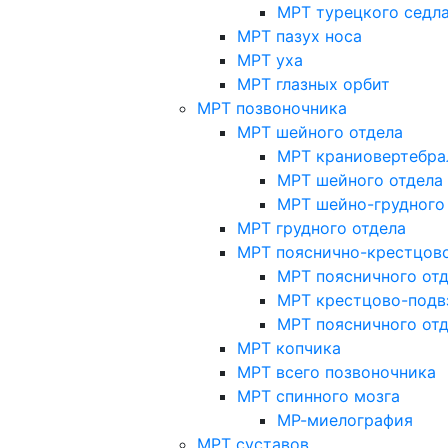
МРТ турецкого седл
МРТ пазух носа
МРТ уха
МРТ глазных орбит
МРТ позвоночника
МРТ шейного отдела
МРТ краниовертебра
МРТ шейного отдела 
МРТ шейно-грудного
МРТ грудного отдела
МРТ пояснично-крестцово
МРТ поясничного от
МРТ крестцово-подв
МРТ поясничного от
МРТ копчика
МРТ всего позвоночника
МРТ спинного мозга
МР-миелография
МРТ суставов