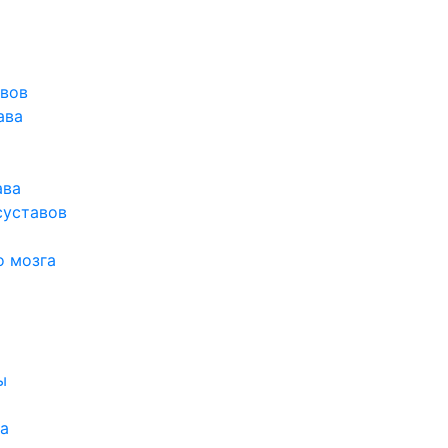
авов
ава
ава
суставов
о мозга
ы
а