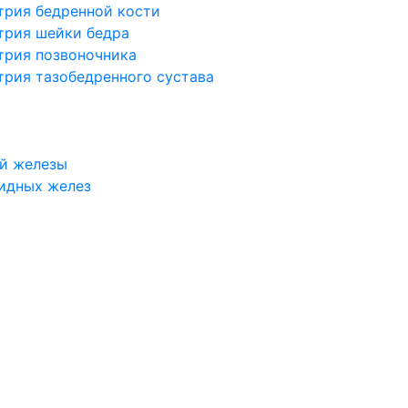
трия бедренной кости
трия шейки бедра
трия позвоночника
трия тазобедренного сустава
й железы
идных желез