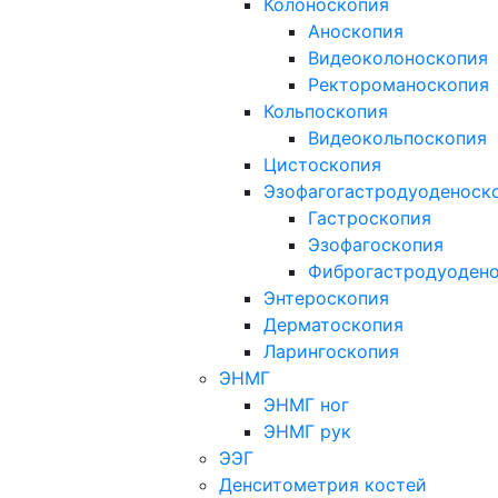
Колоноскопия
Аноскопия
Видеоколоноскопия
Ректороманоскопия
Кольпоскопия
Видеокольпоскопия
Цистоскопия
Эзофагогастродуоденоск
Гастроскопия
Эзофагоскопия
Фиброгастродуоден
Энтероскопия
Дерматоскопия
Ларингоскопия
ЭНМГ
ЭНМГ ног
ЭНМГ рук
ЭЭГ
Денситометрия костей