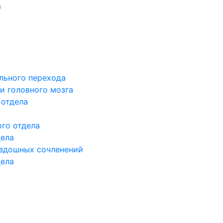
а
льного перехода
и головного мозга
 отдела
го отдела
дела
здошных сочленений
дела