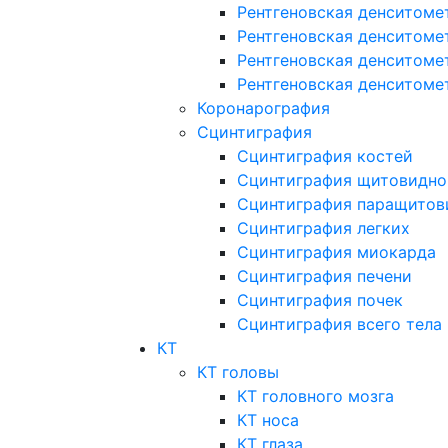
Рентгеновская денситоме
Рентгеновская денситоме
Рентгеновская денситоме
Рентгеновская денситоме
Коронарография
Сцинтиграфия
Сцинтиграфия костей
Сцинтиграфия щитовидно
Сцинтиграфия паращитов
Сцинтиграфия легких
Сцинтиграфия миокарда
Сцинтиграфия печени
Сцинтиграфия почек
Сцинтиграфия всего тела
КТ
КТ головы
КТ головного мозга
КТ носа
КТ глаза