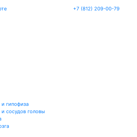
рте
+7 (812) 209-00-79
 и гипофиза
 и сосудов головы
в
озга