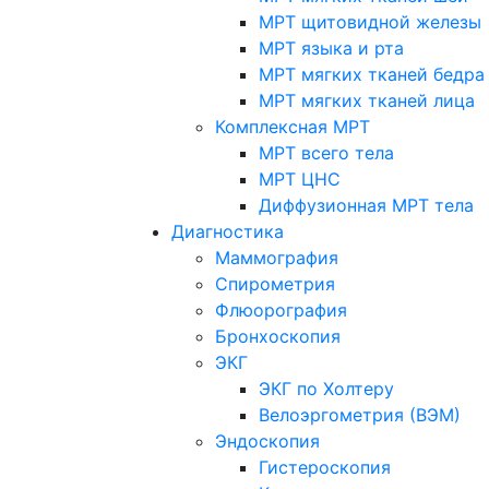
МРТ щитовидной железы
МРТ языка и рта
МРТ мягких тканей бедра
МРТ мягких тканей лица
Комплексная МРТ
МРТ всего тела
МРТ ЦНС
Диффузионная МРТ тела
Диагностика
Маммография
Спирометрия
Флюорография
Бронхоскопия
ЭКГ
ЭКГ по Холтеру
Велоэргометрия (ВЭМ)
Эндоскопия
Гистероскопия