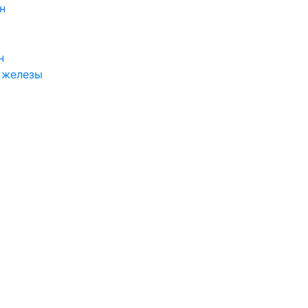
н
н
 железы