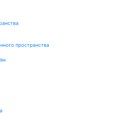
ранства
нного пространства
зы
а