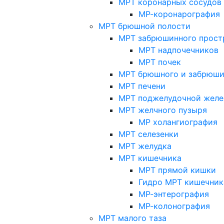
МРТ коронарных сосудов
МР-коронарография
МРТ брюшной полости
МРТ забрюшинного прост
МРТ надпочечников
МРТ почек
МРТ брюшного и забрюши
МРТ печени
МРТ поджелудочной желе
МРТ желчного пузыря
МР холангиография
МРТ селезенки
МРТ желудка
МРТ кишечника
МРТ прямой кишки
Гидро МРТ кишечник
МР-энтерография
МР-колонография
МРТ малого таза