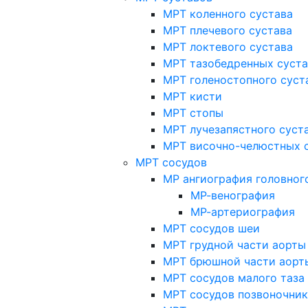
МРТ коленного сустава
МРТ плечевого сустава
МРТ локтевого сустава
МРТ тазобедренных суст
МРТ голеностопного суст
МРТ кисти
МРТ стопы
МРТ лучезапястного суст
МРТ височно-челюстных 
МРТ сосудов
МР ангиография головног
МР-венография
МР-артериография
МРТ сосудов шеи
МРТ грудной части аорты
МРТ брюшной части аорт
МРТ сосудов малого таза
МРТ сосудов позвоночник