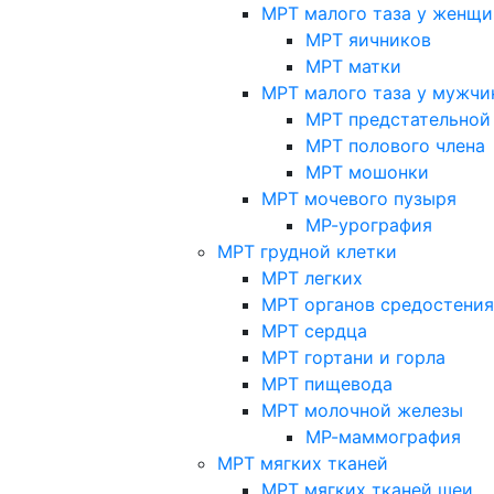
МРТ малого таза у женщи
МРТ яичников
МРТ матки
МРТ малого таза у мужчи
МРТ предстательной
МРТ полового члена
МРТ мошонки
МРТ мочевого пузыря
МР-урография
МРТ грудной клетки
МРТ легких
МРТ органов средостения
МРТ сердца
МРТ гортани и горла
МРТ пищевода
МРТ молочной железы
МР-маммография
МРТ мягких тканей
МРТ мягких тканей шеи