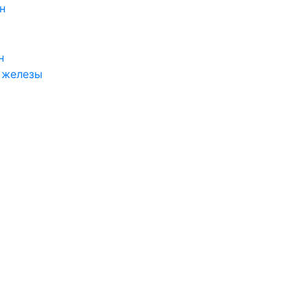
н
н
 железы