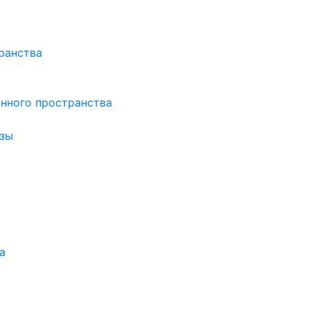
ранства
нного пространства
зы
а