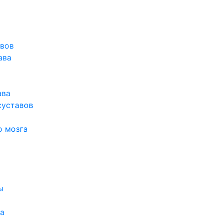
авов
ава
ава
суставов
о мозга
ы
а