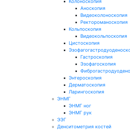
Колоноскопия
Аноскопия
Видеоколоноскопия
Ректороманоскопия
Кольпоскопия
Видеокольпоскопия
Цистоскопия
Эзофагогастродуоденоск
Гастроскопия
Эзофагоскопия
Фиброгастродуоден
Энтероскопия
Дерматоскопия
Ларингоскопия
ЭНМГ
ЭНМГ ног
ЭНМГ рук
ЭЭГ
Денситометрия костей