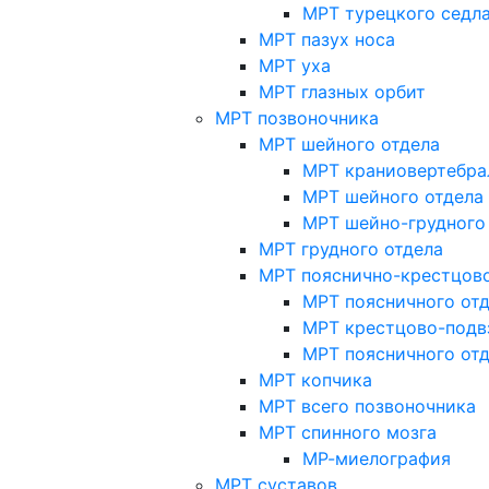
МРТ турецкого седл
МРТ пазух носа
МРТ уха
МРТ глазных орбит
МРТ позвоночника
МРТ шейного отдела
МРТ краниовертебра
МРТ шейного отдела 
МРТ шейно-грудного
МРТ грудного отдела
МРТ пояснично-крестцово
МРТ поясничного от
МРТ крестцово-подв
МРТ поясничного от
МРТ копчика
МРТ всего позвоночника
МРТ спинного мозга
МР-миелография
МРТ суставов