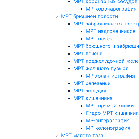
МРТ коронарных сосудов
МР-коронарография
МРТ брюшной полости
МРТ забрюшинного прост
МРТ надпочечников
МРТ почек
МРТ брюшного и забрюши
МРТ печени
МРТ поджелудочной желе
МРТ желчного пузыря
МР холангиография
МРТ селезенки
МРТ желудка
МРТ кишечника
МРТ прямой кишки
Гидро МРТ кишечник
МР-энтерография
МР-колонография
МРТ малого таза