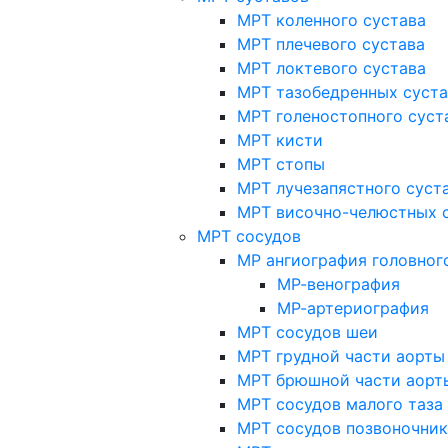
МРТ коленного сустава
МРТ плечевого сустава
МРТ локтевого сустава
МРТ тазобедренных суст
МРТ голеностопного суст
МРТ кисти
МРТ стопы
МРТ лучезапястного суст
МРТ височно-челюстных 
МРТ сосудов
МР ангиография головног
МР-венография
МР-артериография
МРТ сосудов шеи
МРТ грудной части аорты
МРТ брюшной части аорт
МРТ сосудов малого таза
МРТ сосудов позвоночник