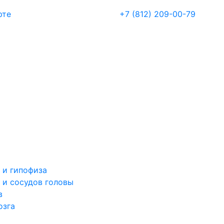
рте
+7 (812) 209-00-79
 и гипофиза
 и сосудов головы
в
озга