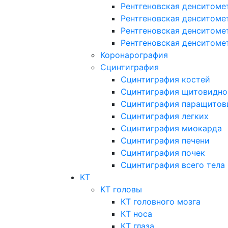
Рентгеновская денситоме
Рентгеновская денситоме
Рентгеновская денситоме
Рентгеновская денситоме
Коронарография
Сцинтиграфия
Сцинтиграфия костей
Сцинтиграфия щитовидно
Сцинтиграфия паращитов
Сцинтиграфия легких
Сцинтиграфия миокарда
Сцинтиграфия печени
Сцинтиграфия почек
Сцинтиграфия всего тела
КТ
КТ головы
КТ головного мозга
КТ носа
КТ глаза