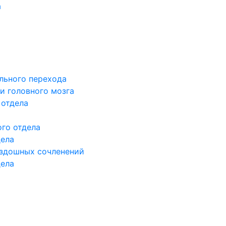
а
льного перехода
и головного мозга
 отдела
го отдела
дела
здошных сочленений
дела