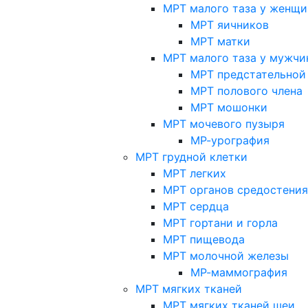
МРТ малого таза у женщи
МРТ яичников
МРТ матки
МРТ малого таза у мужчи
МРТ предстательной
МРТ полового члена
МРТ мошонки
МРТ мочевого пузыря
МР-урография
МРТ грудной клетки
МРТ легких
МРТ органов средостения
МРТ сердца
МРТ гортани и горла
МРТ пищевода
МРТ молочной железы
МР-маммография
МРТ мягких тканей
МРТ мягких тканей шеи