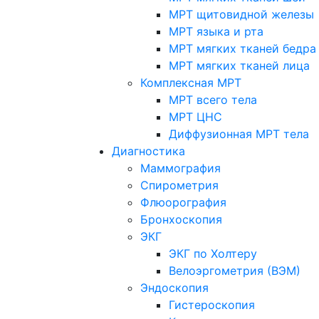
МРТ щитовидной железы
МРТ языка и рта
МРТ мягких тканей бедра
МРТ мягких тканей лица
Комплексная МРТ
МРТ всего тела
МРТ ЦНС
Диффузионная МРТ тела
Диагностика
Маммография
Спирометрия
Флюорография
Бронхоскопия
ЭКГ
ЭКГ по Холтеру
Велоэргометрия (ВЭМ)
Эндоскопия
Гистероскопия