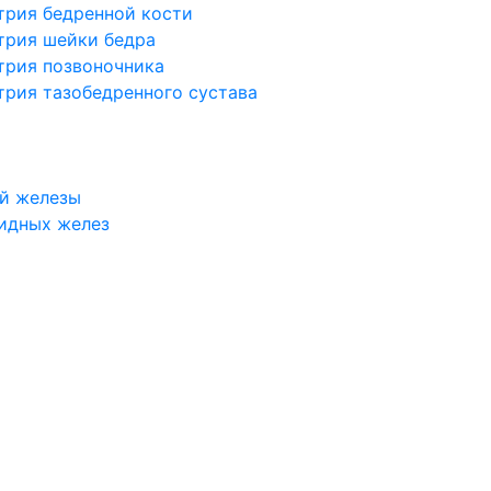
трия бедренной кости
трия шейки бедра
трия позвоночника
трия тазобедренного сустава
й железы
идных желез