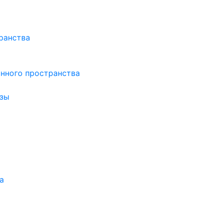
ранства
нного пространства
зы
а