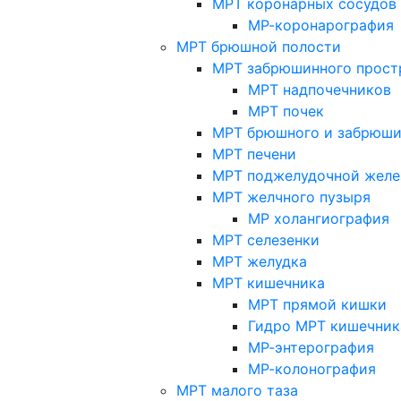
МРТ коронарных сосудов
МР-коронарография
МРТ брюшной полости
МРТ забрюшинного прост
МРТ надпочечников
МРТ почек
МРТ брюшного и забрюши
МРТ печени
МРТ поджелудочной желе
МРТ желчного пузыря
МР холангиография
МРТ селезенки
МРТ желудка
МРТ кишечника
МРТ прямой кишки
Гидро МРТ кишечник
МР-энтерография
МР-колонография
МРТ малого таза