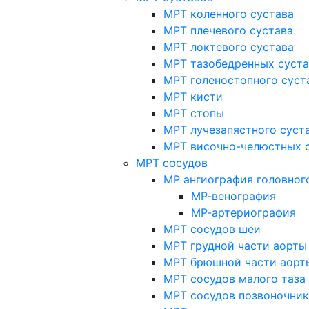
МРТ коленного сустава
МРТ плечевого сустава
МРТ локтевого сустава
МРТ тазобедренных суст
МРТ голеностопного суст
МРТ кисти
МРТ стопы
МРТ лучезапястного суст
МРТ височно-челюстных 
МРТ сосудов
МР ангиография головног
МР-венография
МР-артериография
МРТ сосудов шеи
МРТ грудной части аорты
МРТ брюшной части аорт
МРТ сосудов малого таза
МРТ сосудов позвоночник