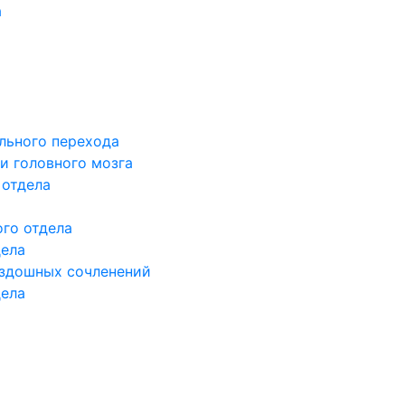
а
льного перехода
и головного мозга
 отдела
го отдела
дела
здошных сочленений
дела