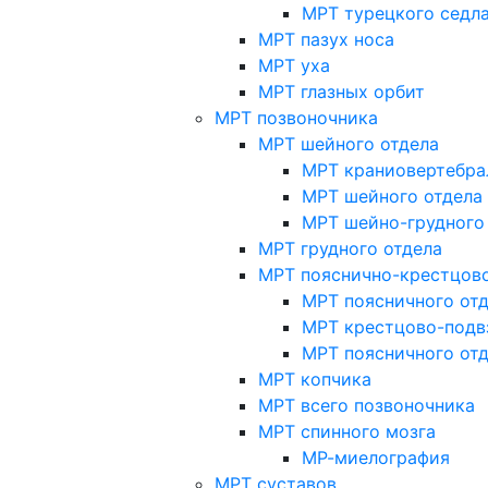
МРТ турецкого седл
МРТ пазух носа
МРТ уха
МРТ глазных орбит
МРТ позвоночника
МРТ шейного отдела
МРТ краниовертебра
МРТ шейного отдела 
МРТ шейно-грудного
МРТ грудного отдела
МРТ пояснично-крестцово
МРТ поясничного от
МРТ крестцово-подв
МРТ поясничного от
МРТ копчика
МРТ всего позвоночника
МРТ спинного мозга
МР-миелография
МРТ суставов