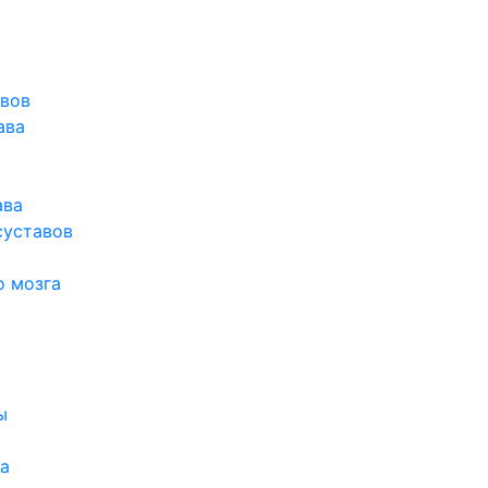
авов
ава
ава
суставов
о мозга
ы
а