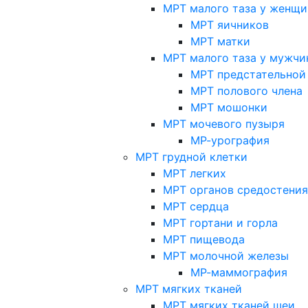
МРТ малого таза у женщи
МРТ яичников
МРТ матки
МРТ малого таза у мужчи
МРТ предстательной
МРТ полового члена
МРТ мошонки
МРТ мочевого пузыря
МР-урография
МРТ грудной клетки
МРТ легких
МРТ органов средостения
МРТ сердца
МРТ гортани и горла
МРТ пищевода
МРТ молочной железы
МР-маммография
МРТ мягких тканей
МРТ мягких тканей шеи