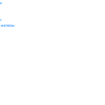
н
н
 железы