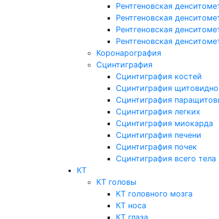
Рентгеновская денситоме
Рентгеновская денситоме
Рентгеновская денситоме
Рентгеновская денситоме
Коронарография
Сцинтиграфия
Сцинтиграфия костей
Сцинтиграфия щитовидно
Сцинтиграфия паращитов
Сцинтиграфия легких
Сцинтиграфия миокарда
Сцинтиграфия печени
Сцинтиграфия почек
Сцинтиграфия всего тела
КТ
КТ головы
КТ головного мозга
КТ носа
КТ глаза