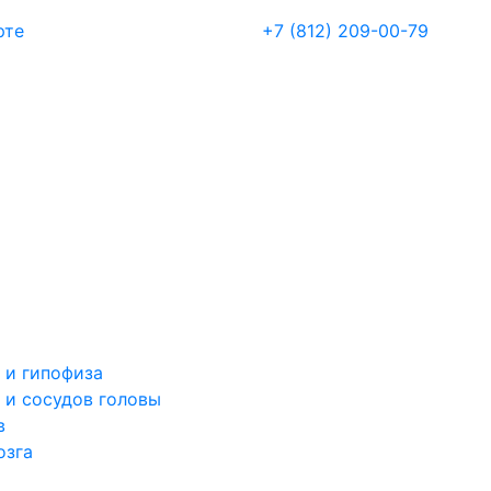
рте
+7 (812) 209-00-79
 и гипофиза
 и сосудов головы
в
озга