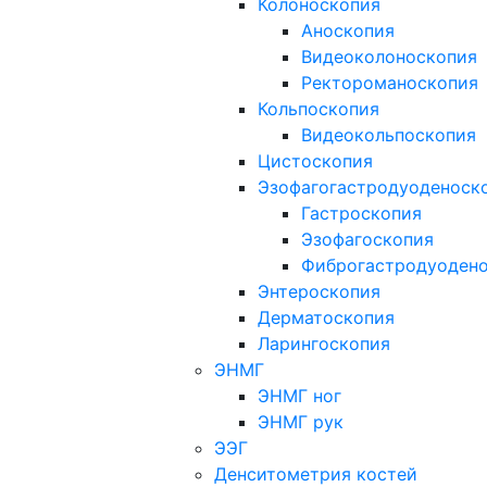
Колоноскопия
Аноскопия
Видеоколоноскопия
Ректороманоскопия
Кольпоскопия
Видеокольпоскопия
Цистоскопия
Эзофагогастродуоденоск
Гастроскопия
Эзофагоскопия
Фиброгастродуоден
Энтероскопия
Дерматоскопия
Ларингоскопия
ЭНМГ
ЭНМГ ног
ЭНМГ рук
ЭЭГ
Денситометрия костей