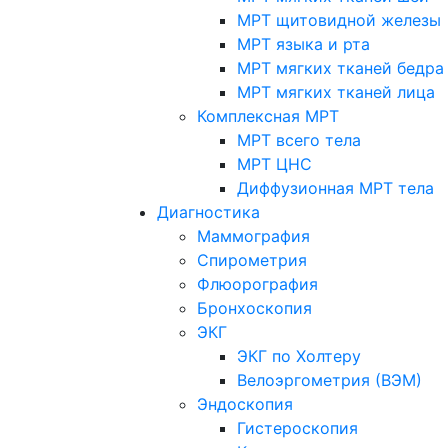
МРТ щитовидной железы
МРТ языка и рта
МРТ мягких тканей бедра
МРТ мягких тканей лица
Комплексная МРТ
МРТ всего тела
МРТ ЦНС
Диффузионная МРТ тела
Диагностика
Маммография
Спирометрия
Флюорография
Бронхоскопия
ЭКГ
ЭКГ по Холтеру
Велоэргометрия (ВЭМ)
Эндоскопия
Гистероскопия