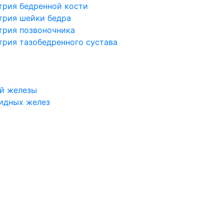
трия бедренной кости
трия шейки бедра
трия позвоночника
трия тазобедренного сустава
й железы
идных желез