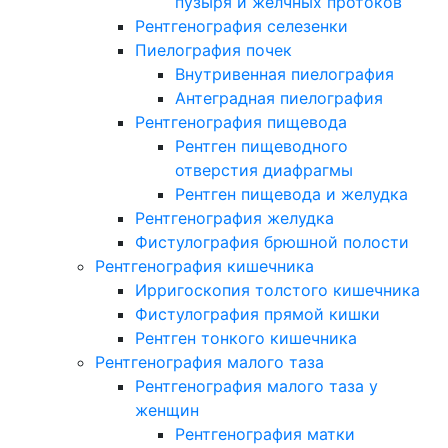
пузыря и желчных протоков
Рентгенография селезенки
Пиелография почек
Внутривенная пиелография
Антеградная пиелография
Рентгенография пищевода
Рентген пищеводного
отверстия диафрагмы
Рентген пищевода и желудка
Рентгенография желудка
Фистулография брюшной полости
Рентгенография кишечника
Ирригоскопия толстого кишечника
Фистулография прямой кишки
Рентген тонкого кишечника
Рентгенография малого таза
Рентгенография малого таза у
женщин
Рентгенография матки