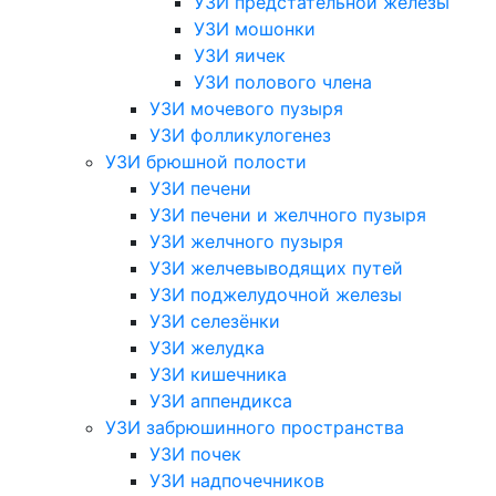
УЗИ предстательной железы
УЗИ мошонки
УЗИ яичек
УЗИ полового члена
УЗИ мочевого пузыря
УЗИ фолликулогенез
УЗИ брюшной полости
УЗИ печени
УЗИ печени и желчного пузыря
УЗИ желчного пузыря
УЗИ желчевыводящих путей
УЗИ поджелудочной железы
УЗИ селезёнки
УЗИ желудка
УЗИ кишечника
УЗИ аппендикса
УЗИ забрюшинного пространства
УЗИ почек
УЗИ надпочечников