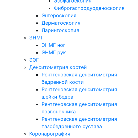
Эзофагоскопия
Фиброгастродуоденоскопия
Энтероскопия
Дерматоскопия
Ларингоскопия
ЭНМГ
ЭНМГ ног
ЭНМГ рук
ЭЭГ
Денситометрия костей
Рентгеновская денситометрия
бедренной кости
Рентгеновская денситометрия
шейки бедра
Рентгеновская денситометрия
позвоночника
Рентгеновская денситометрия
тазобедренного сустава
Коронарография