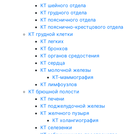
КТ шейного отдела
КТ грудного отдела
КТ поясничного отдела
КТ пояснично-крестцового отдела
КТ грудной клетки
КТ легких
КТ бронхов
КТ органов средостения
КТ сердца
КТ молочной железы
КТ-маммография
КТ лимфоузлов
КТ брюшной полости
КТ печени
КТ поджелудочной железы
КТ желчного пузыря
КТ холангиография
КТ селезенки