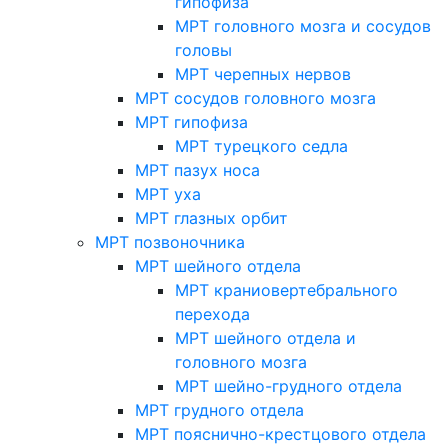
гипофиза
МРТ головного мозга и сосудов
головы
МРТ черепных нервов
МРТ сосудов головного мозга
МРТ гипофиза
МРТ турецкого седла
МРТ пазух носа
МРТ уха
МРТ глазных орбит
МРТ позвоночника
МРТ шейного отдела
МРТ краниовертебрального
перехода
МРТ шейного отдела и
головного мозга
МРТ шейно-грудного отдела
МРТ грудного отдела
МРТ пояснично-крестцового отдела