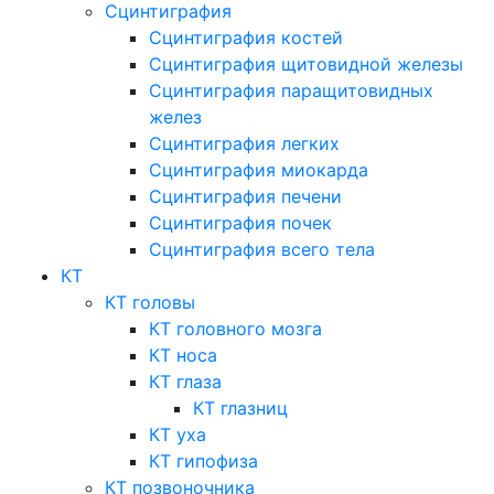
Сцинтиграфия
Сцинтиграфия костей
Сцинтиграфия щитовидной железы
Сцинтиграфия паращитовидных
желез
Сцинтиграфия легких
Сцинтиграфия миокарда
Сцинтиграфия печени
Сцинтиграфия почек
Сцинтиграфия всего тела
КТ
КТ головы
КТ головного мозга
КТ носа
КТ глаза
КТ глазниц
КТ уха
КТ гипофиза
КТ позвоночника