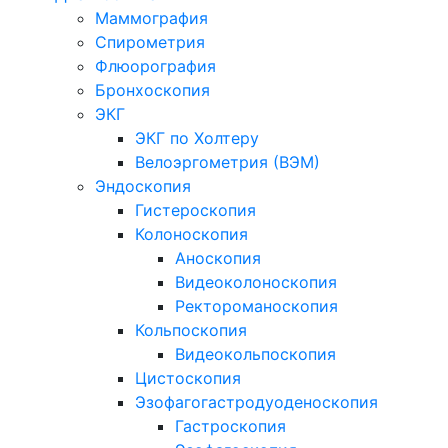
Маммография
Спирометрия
Флюорография
Бронхоскопия
ЭКГ
ЭКГ по Холтеру
Велоэргометрия (ВЭМ)
Эндоскопия
Гистероскопия
Колоноскопия
Аноскопия
Видеоколоноскопия
Ректороманоскопия
Кольпоскопия
Видеокольпоскопия
Цистоскопия
Эзофагогастродуоденоскопия
Гастроскопия