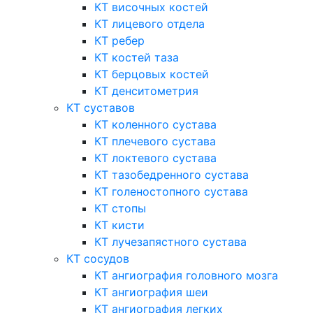
КТ височных костей
КТ лицевого отдела
КТ ребер
КТ костей таза
КТ берцовых костей
КТ денситометрия
КТ суставов
КТ коленного сустава
КТ плечевого сустава
КТ локтевого сустава
КТ тазобедренного сустава
КТ голеностопного сустава
КТ стопы
КТ кисти
КТ лучезапястного сустава
КТ сосудов
КТ ангиография головного мозга
КТ ангиография шеи
КТ ангиография легких