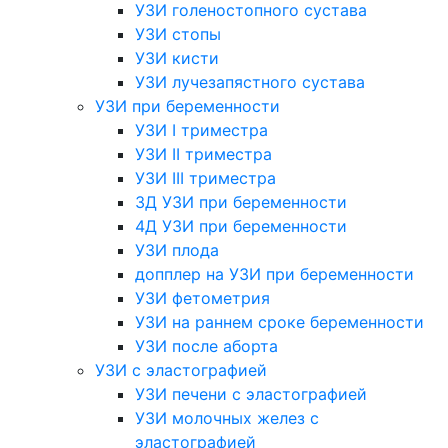
УЗИ голеностопного сустава
УЗИ стопы
УЗИ кисти
УЗИ лучезапястного сустава
УЗИ при беременности
УЗИ I триместра
УЗИ II триместра
УЗИ III триместра
3Д УЗИ при беременности
4Д УЗИ при беременности
УЗИ плода
допплер на УЗИ при беременности
УЗИ фетометрия
УЗИ на раннем сроке беременности
УЗИ после аборта
УЗИ с эластографией
УЗИ печени с эластографией
УЗИ молочных желез с
эластографией