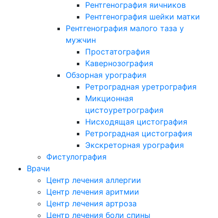
Рентгенография яичников
Рентгенография шейки матки
Рентгенография малого таза у
мужчин
Простатография
Кавернозография
Обзорная урография
Ретроградная уретрография
Микционная
цистоуретрография
Нисходящая цистография
Ретроградная цистография
Экскреторная урография
Фистулография
Врачи
Центр лечения аллергии
Центр лечения аритмии
Центр лечения артроза
Центр лечения боли спины