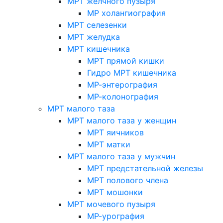
МРТ желчного пузыря
МР холангиография
МРТ селезенки
МРТ желудка
МРТ кишечника
МРТ прямой кишки
Гидро МРТ кишечника
МР-энтерография
МР-колонография
МРТ малого таза
МРТ малого таза у женщин
МРТ яичников
МРТ матки
МРТ малого таза у мужчин
МРТ предстательной железы
МРТ полового члена
МРТ мошонки
МРТ мочевого пузыря
МР-урография