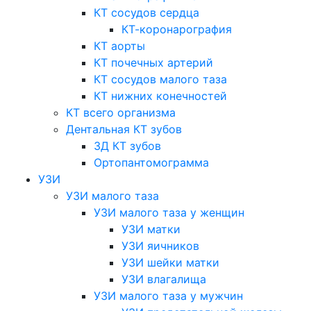
КТ сосудов сердца
КТ-коронарография
КТ аорты
КТ почечных артерий
КТ сосудов малого таза
КТ нижних конечностей
КТ всего организма
Дентальная КТ зубов
3Д КТ зубов
Ортопантомограмма
УЗИ
УЗИ малого таза
УЗИ малого таза у женщин
УЗИ матки
УЗИ яичников
УЗИ шейки матки
УЗИ влагалища
УЗИ малого таза у мужчин