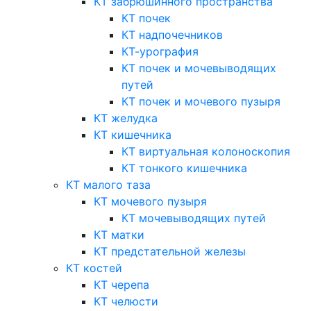
КТ забрюшинного пространства
КТ почек
КТ надпочечников
КТ-урография
КТ почек и мочевыводящих
путей
КТ почек и мочевого пузыря
КТ желудка
КТ кишечника
КТ виртуальная колоноскопия
КТ тонкого кишечника
КТ малого таза
КТ мочевого пузыря
КТ мочевыводящих путей
КТ матки
КТ предстательной железы
КТ костей
КТ черепа
КТ челюсти