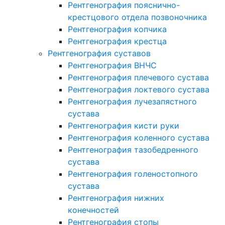
Рентгенография пояснично-
крестцового отдела позвоночника
Рентгенография копчика
Рентгенография крестца
Рентгенография суставов
Рентгенография ВНЧС
Рентгенография плечевого сустава
Рентгенография локтевого сустава
Рентгенография лучезапястного
сустава
Рентгенография кисти руки
Рентгенография коленного сустава
Рентгенография тазобедренного
сустава
Рентгенография голеностопного
сустава
Рентгенография нижних
конечностей
Рентгенография стопы