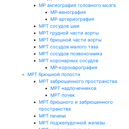
МР ангиография головного мозга
МР-венография
МР-артериография
МРТ сосудов шеи
МРТ грудной части аорты
МРТ брюшной части аорты
МРТ сосудов малого таза
МРТ сосудов позвоночника
МРТ коронарных сосудов
МР-коронарография
МРТ брюшной полости
МРТ забрюшинного пространства
МРТ надпочечников
МРТ почек
МРТ брюшного и забрюшинного
пространства
МРТ печени
МРТ поджелудочной железы