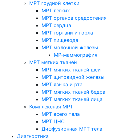
МРТ грудной клетки
МРТ легких
МРТ органов средостения
МРТ сердца
МРТ гортани и горла
МРТ пищевода
МРТ молочной железы
МР-маммография
МРТ мягких тканей
МРТ мягких тканей шеи
МРТ щитовидной железы
МРТ языка и рта
МРТ мягких тканей бедра
МРТ мягких тканей лица
Комплексная МРТ
МРТ всего тела
МРТ ЦНС
Диффузионная МРТ тела
Диагностика