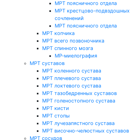
МРТ поясничного отдела
МРТ крестцово-подвздошных
сочленений
МРТ поясничного отдела
МРТ копчика
МРТ всего позвоночника
МРТ спинного мозга
МР-миелография
МРТ суставов
МРТ коленного сустава
МРТ плечевого сустава
МРТ локтевого сустава
МРТ тазобедренных суставов
МРТ голеностопного сустава
МРТ кисти
МРТ стопы
МРТ лучезапястного сустава
МРТ височно-челюстных суставов
МРТ сосудов