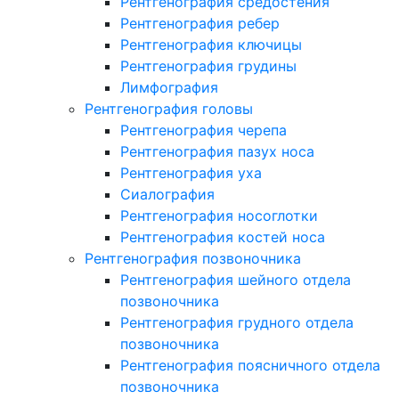
Рентгенография средостения
Рентгенография ребер
Рентгенография ключицы
Рентгенография грудины
Лимфография
Рентгенография головы
Рентгенография черепа
Рентгенография пазух носа
Рентгенография уха
Сиалография
Рентгенография носоглотки
Рентгенография костей носа
Рентгенография позвоночника
Рентгенография шейного отдела
позвоночника
Рентгенография грудного отдела
позвоночника
Рентгенография поясничного отдела
позвоночника