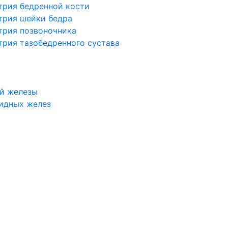
трия бедренной кости
трия шейки бедра
трия позвоночника
трия тазобедренного сустава
й железы
идных желез