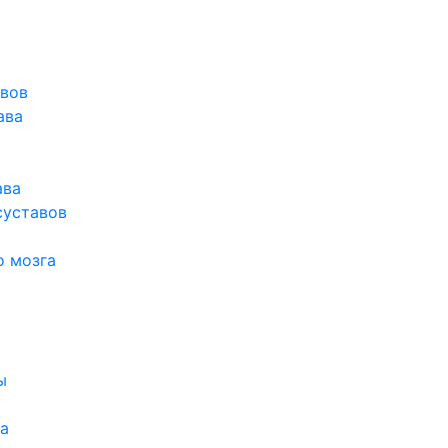
авов
ава
ава
суставов
о мозга
ы
а