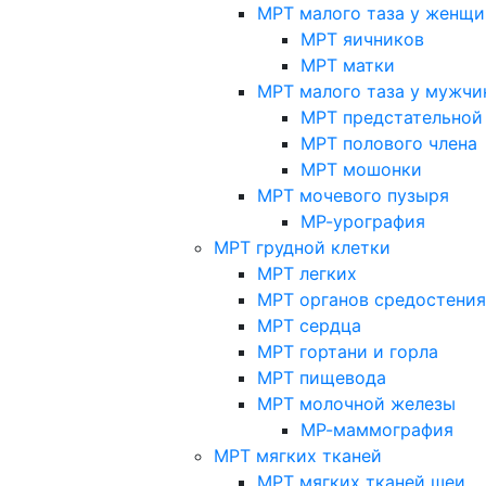
МРТ малого таза у женщи
МРТ яичников
МРТ матки
МРТ малого таза у мужчи
МРТ предстательной
МРТ полового члена
МРТ мошонки
МРТ мочевого пузыря
МР-урография
МРТ грудной клетки
МРТ легких
МРТ органов средостения
МРТ сердца
МРТ гортани и горла
МРТ пищевода
МРТ молочной железы
МР-маммография
МРТ мягких тканей
МРТ мягких тканей шеи