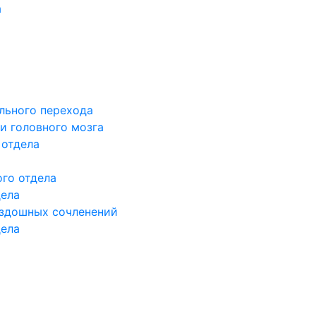
а
льного перехода
и головного мозга
 отдела
го отдела
дела
здошных сочленений
дела