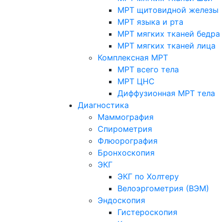
МРТ щитовидной железы
МРТ языка и рта
МРТ мягких тканей бедра
МРТ мягких тканей лица
Комплексная МРТ
МРТ всего тела
МРТ ЦНС
Диффузионная МРТ тела
Диагностика
Маммография
Спирометрия
Флюорография
Бронхоскопия
ЭКГ
ЭКГ по Холтеру
Велоэргометрия (ВЭМ)
Эндоскопия
Гистероскопия