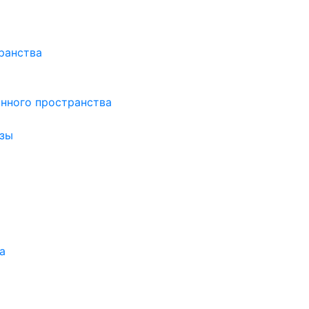
ранства
нного пространства
зы
а