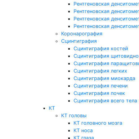
Рентгеновская денситоме
Рентгеновская денситоме
Рентгеновская денситоме
Рентгеновская денситоме
Коронарография
Сцинтиграфия
Сцинтиграфия костей
Сцинтиграфия щитовидно
Сцинтиграфия паращитов
Сцинтиграфия легких
Сцинтиграфия миокарда
Сцинтиграфия печени
Сцинтиграфия почек
Сцинтиграфия всего тела
КТ
КТ головы
КТ головного мозга
КТ носа
КТ глаза