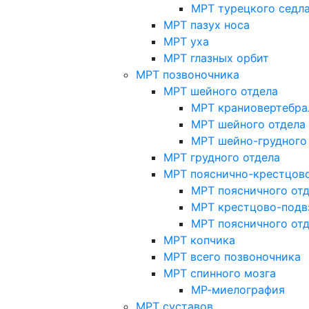
МРТ турецкого седл
МРТ пазух носа
МРТ уха
МРТ глазных орбит
МРТ позвоночника
МРТ шейного отдела
МРТ краниовертебра
МРТ шейного отдела 
МРТ шейно-грудного
МРТ грудного отдела
МРТ пояснично-крестцово
МРТ поясничного от
МРТ крестцово-подв
МРТ поясничного от
МРТ копчика
МРТ всего позвоночника
МРТ спинного мозга
МР-миелография
МРТ суставов