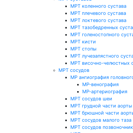
МРТ коленного сустава
МРТ плечевого сустава
МРТ локтевого сустава
МРТ тазобедренных суст
МРТ голеностопного суст
МРТ кисти
МРТ стопы
МРТ лучезапястного суст
МРТ височно-челюстных 
МРТ сосудов
МР ангиография головног
МР-венография
МР-артериография
МРТ сосудов шеи
МРТ грудной части аорты
МРТ брюшной части аорт
МРТ сосудов малого таза
МРТ сосудов позвоночник