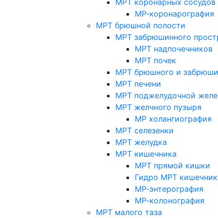
МРТ коронарных сосудов
МР-коронарография
МРТ брюшной полости
МРТ забрюшинного прост
МРТ надпочечников
МРТ почек
МРТ брюшного и забрюши
МРТ печени
МРТ поджелудочной желе
МРТ желчного пузыря
МР холангиография
МРТ селезенки
МРТ желудка
МРТ кишечника
МРТ прямой кишки
Гидро МРТ кишечник
МР-энтерография
МР-колонография
МРТ малого таза