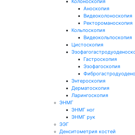
Колоноскопия
Аноскопия
Видеоколоноскопия
Ректороманоскопия
Кольпоскопия
Видеокольпоскопия
Цистоскопия
Эзофагогастродуоденоск
Гастроскопия
Эзофагоскопия
Фиброгастродуоден
Энтероскопия
Дерматоскопия
Ларингоскопия
ЭНМГ
ЭНМГ ног
ЭНМГ рук
ЭЭГ
Денситометрия костей