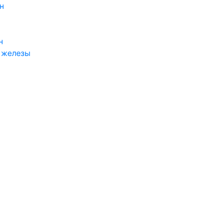
н
н
 железы