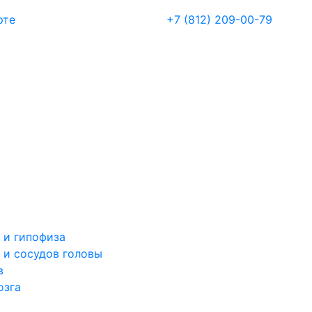
рте
+7 (812) 209-00-79
 и гипофиза
 и сосудов головы
в
озга