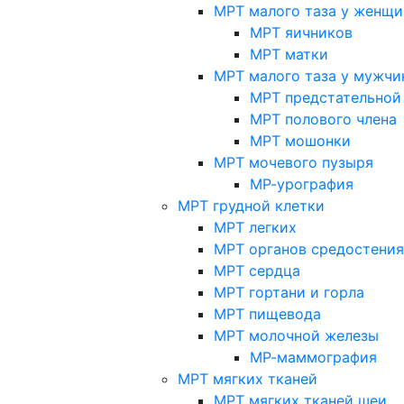
МРТ малого таза у женщи
МРТ яичников
МРТ матки
МРТ малого таза у мужчи
МРТ предстательной
МРТ полового члена
МРТ мошонки
МРТ мочевого пузыря
МР-урография
МРТ грудной клетки
МРТ легких
МРТ органов средостения
МРТ сердца
МРТ гортани и горла
МРТ пищевода
МРТ молочной железы
МР-маммография
МРТ мягких тканей
МРТ мягких тканей шеи