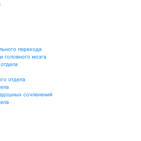
а
льного перехода
и головного мозга
 отдела
го отдела
дела
здошных сочленений
дела