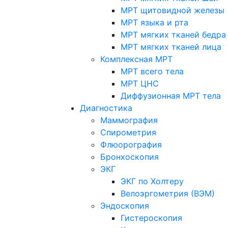
МРТ щитовидной железы
МРТ языка и рта
МРТ мягких тканей бедра
МРТ мягких тканей лица
Комплексная МРТ
МРТ всего тела
МРТ ЦНС
Диффузионная МРТ тела
Диагностика
Маммография
Спирометрия
Флюорография
Бронхоскопия
ЭКГ
ЭКГ по Холтеру
Велоэргометрия (ВЭМ)
Эндоскопия
Гистероскопия