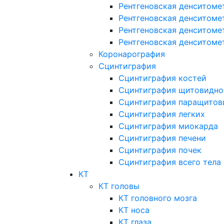
Рентгеновская денситоме
Рентгеновская денситоме
Рентгеновская денситоме
Рентгеновская денситоме
Коронарография
Сцинтиграфия
Сцинтиграфия костей
Сцинтиграфия щитовидно
Сцинтиграфия паращитов
Сцинтиграфия легких
Сцинтиграфия миокарда
Сцинтиграфия печени
Сцинтиграфия почек
Сцинтиграфия всего тела
КТ
КТ головы
КТ головного мозга
КТ носа
КТ глаза