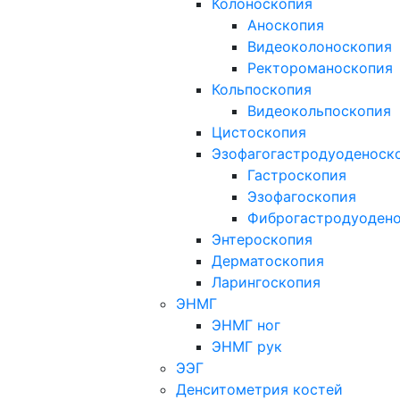
Колоноскопия
Аноскопия
Видеоколоноскопия
Ректороманоскопия
Кольпоскопия
Видеокольпоскопия
Цистоскопия
Эзофагогастродуоденоск
Гастроскопия
Эзофагоскопия
Фиброгастродуоден
Энтероскопия
Дерматоскопия
Ларингоскопия
ЭНМГ
ЭНМГ ног
ЭНМГ рук
ЭЭГ
Денситометрия костей