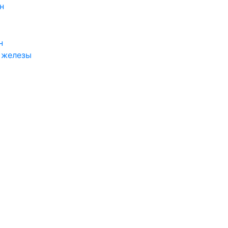
н
н
 железы