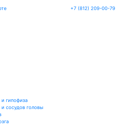
рте
+7 (812) 209-00-79
 и гипофиза
 и сосудов головы
в
озга