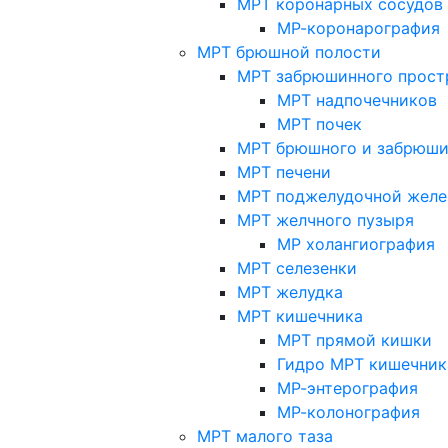
МРТ коронарных сосудов
МР-коронарография
МРТ брюшной полости
МРТ забрюшинного прост
МРТ надпочечников
МРТ почек
МРТ брюшного и забрюши
МРТ печени
МРТ поджелудочной желе
МРТ желчного пузыря
МР холангиография
МРТ селезенки
МРТ желудка
МРТ кишечника
МРТ прямой кишки
Гидро МРТ кишечник
МР-энтерография
МР-колонография
МРТ малого таза