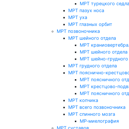
МРТ турецкого седл
МРТ пазух носа
МРТ уха
МРТ глазных орбит
МРТ позвоночника
МРТ шейного отдела
МРТ краниовертебра
МРТ шейного отдела 
МРТ шейно-грудного
МРТ грудного отдела
МРТ пояснично-крестцово
МРТ поясничного от
МРТ крестцово-подв
МРТ поясничного от
МРТ копчика
МРТ всего позвоночника
МРТ спинного мозга
МР-миелография
МРТ суставов