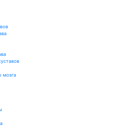
авов
ава
ава
суставов
о мозга
ы
а