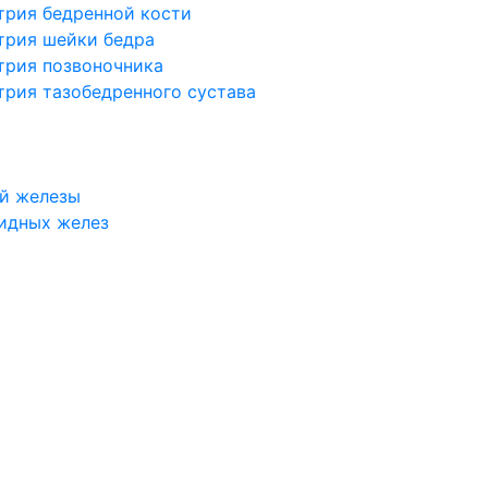
трия бедренной кости
трия шейки бедра
трия позвоночника
трия тазобедренного сустава
й железы
идных желез