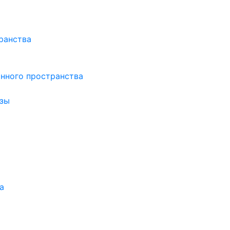
ранства
нного пространства
зы
а