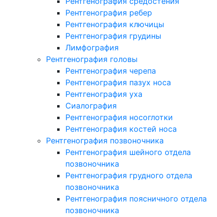
Рентгенография средостения
Рентгенография ребер
Рентгенография ключицы
Рентгенография грудины
Лимфография
Рентгенография головы
Рентгенография черепа
Рентгенография пазух носа
Рентгенография уха
Сиалография
Рентгенография носоглотки
Рентгенография костей носа
Рентгенография позвоночника
Рентгенография шейного отдела
позвоночника
Рентгенография грудного отдела
позвоночника
Рентгенография поясничного отдела
позвоночника