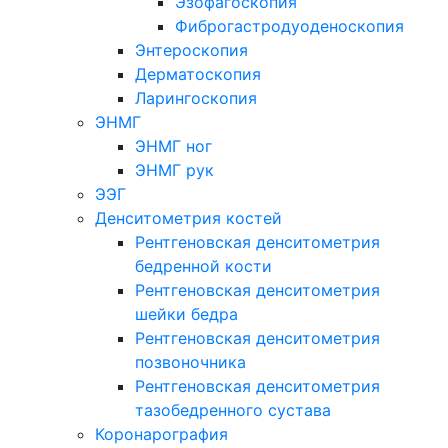
Эзофагоскопия
Фиброгастродуоденоскопия
Энтероскопия
Дерматоскопия
Ларингоскопия
ЭНМГ
ЭНМГ ног
ЭНМГ рук
ЭЭГ
Денситометрия костей
Рентгеновская денситометрия
бедренной кости
Рентгеновская денситометрия
шейки бедра
Рентгеновская денситометрия
позвоночника
Рентгеновская денситометрия
тазобедренного сустава
Коронарография