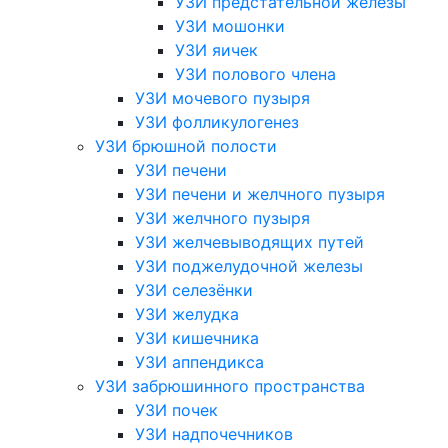
УЗИ предстательной железы
УЗИ мошонки
УЗИ яичек
УЗИ полового члена
УЗИ мочевого пузыря
УЗИ фолликулогенез
УЗИ брюшной полости
УЗИ печени
УЗИ печени и желчного пузыря
УЗИ желчного пузыря
УЗИ желчевыводящих путей
УЗИ поджелудочной железы
УЗИ селезёнки
УЗИ желудка
УЗИ кишечника
УЗИ аппендикса
УЗИ забрюшинного пространства
УЗИ почек
УЗИ надпочечников