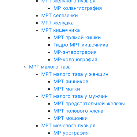
МРТ желчного пузыря
МР холангиография
МРТ селезенки
МРТ желудка
МРТ кишечника
МРТ прямой кишки
Гидро МРТ кишечника
МР-энтерография
МР-колонография
МРТ малого таза
МРТ малого таза у женщин
МРТ яичников
МРТ матки
МРТ малого таза у мужчин
МРТ предстательной железы
МРТ полового члена
МРТ мошонки
МРТ мочевого пузыря
МР-урография