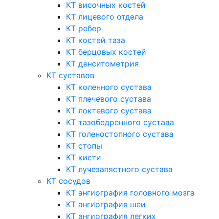
КТ височных костей
КТ лицевого отдела
КТ ребер
КТ костей таза
КТ берцовых костей
КТ денситометрия
КТ суставов
КТ коленного сустава
КТ плечевого сустава
КТ локтевого сустава
КТ тазобедренного сустава
КТ голеностопного сустава
КТ стопы
КТ кисти
КТ лучезапястного сустава
КТ сосудов
КТ ангиография головного мозга
КТ ангиография шеи
КТ ангиография легких