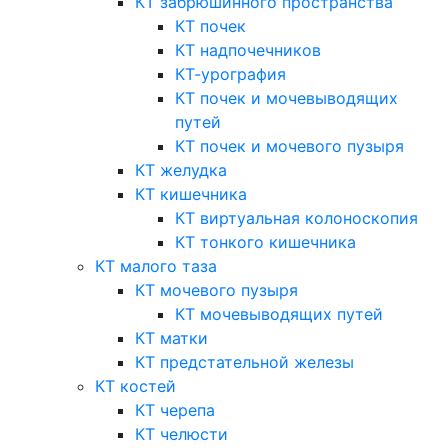
КТ забрюшинного пространства
КТ почек
КТ надпочечников
КТ-урография
КТ почек и мочевыводящих
путей
КТ почек и мочевого пузыря
КТ желудка
КТ кишечника
КТ виртуальная колоноскопия
КТ тонкого кишечника
КТ малого таза
КТ мочевого пузыря
КТ мочевыводящих путей
КТ матки
КТ предстательной железы
КТ костей
КТ черепа
КТ челюсти