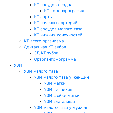
КТ сосудов сердца
КТ-коронарография
КТ аорты
КТ почечных артерий
КТ сосудов малого таза
КТ нижних конечностей
КТ всего организма
Дентальная КТ зубов
3Д КТ зубов
Ортопантомограмма
УЗИ
УЗИ малого таза
УЗИ малого таза у женщин
УЗИ матки
УЗИ яичников
УЗИ шейки матки
УЗИ влагалища
УЗИ малого таза у мужчин