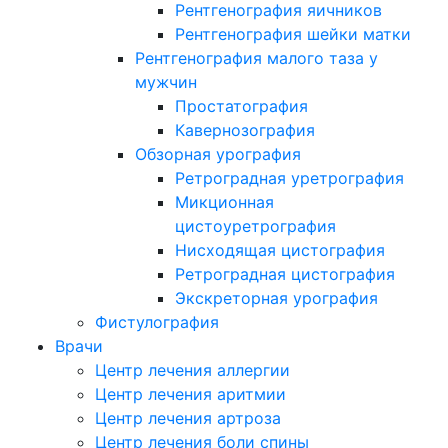
Рентгенография яичников
Рентгенография шейки матки
Рентгенография малого таза у
мужчин
Простатография
Кавернозография
Обзорная урография
Ретроградная уретрография
Микционная
цистоуретрография
Нисходящая цистография
Ретроградная цистография
Экскреторная урография
Фистулография
Врачи
Центр лечения аллергии
Центр лечения аритмии
Центр лечения артроза
Центр лечения боли спины