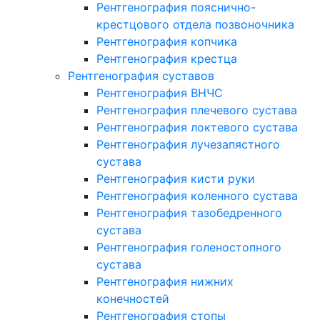
Рентгенография пояснично-
крестцового отдела позвоночника
Рентгенография копчика
Рентгенография крестца
Рентгенография суставов
Рентгенография ВНЧС
Рентгенография плечевого сустава
Рентгенография локтевого сустава
Рентгенография лучезапястного
сустава
Рентгенография кисти руки
Рентгенография коленного сустава
Рентгенография тазобедренного
сустава
Рентгенография голеностопного
сустава
Рентгенография нижних
конечностей
Рентгенография стопы