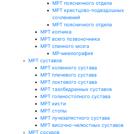
МРТ поясничного отдела
МРТ крестцово-подвздошных
сочленений
МРТ поясничного отдела
МРТ копчика
МРТ всего позвоночника
МРТ спинного мозга
МР-миелография
МРТ суставов
МРТ коленного сустава
МРТ плечевого сустава
МРТ локтевого сустава
МРТ тазобедренных суставов
МРТ голеностопного сустава
МРТ кисти
МРТ стопы
МРТ лучезапястного сустава
МРТ височно-челюстных суставов
МРТ сосудов