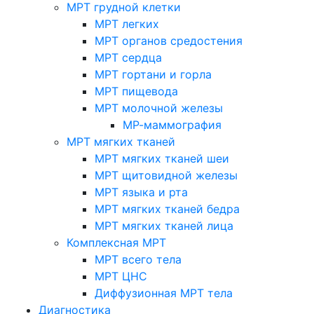
МРТ грудной клетки
МРТ легких
МРТ органов средостения
МРТ сердца
МРТ гортани и горла
МРТ пищевода
МРТ молочной железы
МР-маммография
МРТ мягких тканей
МРТ мягких тканей шеи
МРТ щитовидной железы
МРТ языка и рта
МРТ мягких тканей бедра
МРТ мягких тканей лица
Комплексная МРТ
МРТ всего тела
МРТ ЦНС
Диффузионная МРТ тела
Диагностика