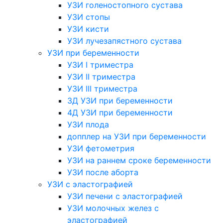
УЗИ голеностопного сустава
УЗИ стопы
УЗИ кисти
УЗИ лучезапястного сустава
УЗИ при беременности
УЗИ I триместра
УЗИ II триместра
УЗИ III триместра
3Д УЗИ при беременности
4Д УЗИ при беременности
УЗИ плода
допплер на УЗИ при беременности
УЗИ фетометрия
УЗИ на раннем сроке беременности
УЗИ после аборта
УЗИ с эластографией
УЗИ печени с эластографией
УЗИ молочных желез с
эластографией