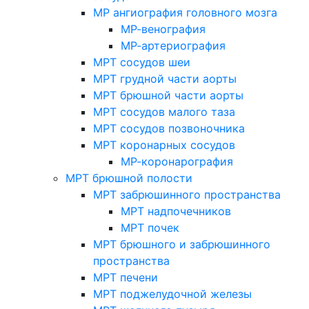
МР ангиография головного мозга
МР-венография
МР-артериография
МРТ сосудов шеи
МРТ грудной части аорты
МРТ брюшной части аорты
МРТ сосудов малого таза
МРТ сосудов позвоночника
МРТ коронарных сосудов
МР-коронарография
МРТ брюшной полости
МРТ забрюшинного пространства
МРТ надпочечников
МРТ почек
МРТ брюшного и забрюшинного
пространства
МРТ печени
МРТ поджелудочной железы