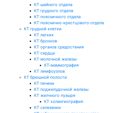
КТ шейного отдела
КТ грудного отдела
КТ поясничного отдела
КТ пояснично-крестцового отдела
КТ грудной клетки
КТ легких
КТ бронхов
КТ органов средостения
КТ сердца
КТ молочной железы
КТ-маммография
КТ лимфоузлов
КТ брюшной полости
КТ печени
КТ поджелудочной железы
КТ желчного пузыря
КТ холангиография
КТ селезенки