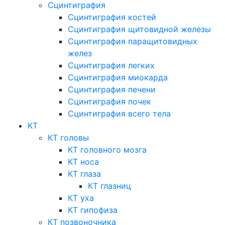
Сцинтиграфия
Сцинтиграфия костей
Сцинтиграфия щитовидной железы
Сцинтиграфия паращитовидных
желез
Сцинтиграфия легких
Сцинтиграфия миокарда
Сцинтиграфия печени
Сцинтиграфия почек
Сцинтиграфия всего тела
КТ
КТ головы
КТ головного мозга
КТ носа
КТ глаза
КТ глазниц
КТ уха
КТ гипофиза
КТ позвоночника