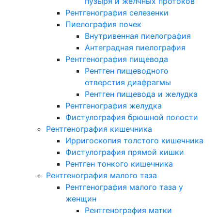
пузыря и желчных протоков
Рентгенография селезенки
Пиелография почек
Внутривенная пиелография
Антеградная пиелография
Рентгенография пищевода
Рентген пищеводного
отверстия диафрагмы
Рентген пищевода и желудка
Рентгенография желудка
Фистулография брюшной полости
Рентгенография кишечника
Ирригоскопия толстого кишечника
Фистулография прямой кишки
Рентген тонкого кишечника
Рентгенография малого таза
Рентгенография малого таза у
женщин
Рентгенография матки