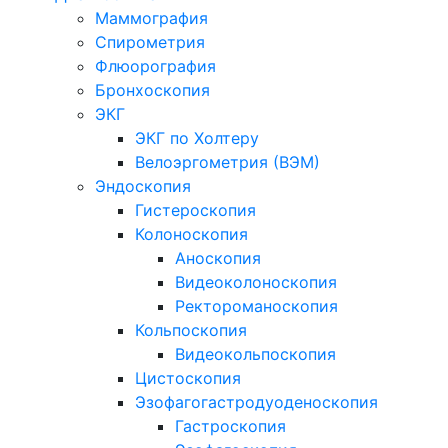
Маммография
Спирометрия
Флюорография
Бронхоскопия
ЭКГ
ЭКГ по Холтеру
Велоэргометрия (ВЭМ)
Эндоскопия
Гистероскопия
Колоноскопия
Аноскопия
Видеоколоноскопия
Ректороманоскопия
Кольпоскопия
Видеокольпоскопия
Цистоскопия
Эзофагогастродуоденоскопия
Гастроскопия