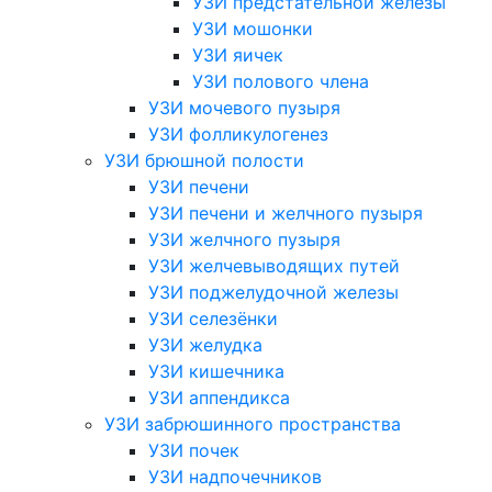
УЗИ предстательной железы
УЗИ мошонки
УЗИ яичек
УЗИ полового члена
УЗИ мочевого пузыря
УЗИ фолликулогенез
УЗИ брюшной полости
УЗИ печени
УЗИ печени и желчного пузыря
УЗИ желчного пузыря
УЗИ желчевыводящих путей
УЗИ поджелудочной железы
УЗИ селезёнки
УЗИ желудка
УЗИ кишечника
УЗИ аппендикса
УЗИ забрюшинного пространства
УЗИ почек
УЗИ надпочечников