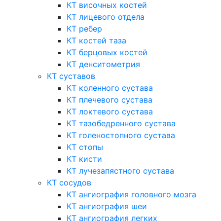
КТ височных костей
КТ лицевого отдела
КТ ребер
КТ костей таза
КТ берцовых костей
КТ денситометрия
КТ суставов
КТ коленного сустава
КТ плечевого сустава
КТ локтевого сустава
КТ тазобедренного сустава
КТ голеностопного сустава
КТ стопы
КТ кисти
КТ лучезапястного сустава
КТ сосудов
КТ ангиография головного мозга
КТ ангиография шеи
КТ ангиография легких