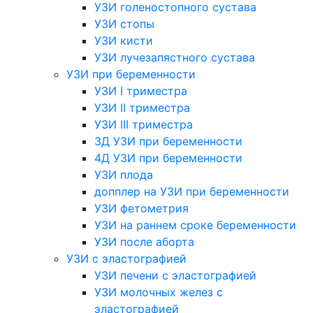
УЗИ голеностопного сустава
УЗИ стопы
УЗИ кисти
УЗИ лучезапястного сустава
УЗИ при беременности
УЗИ I триместра
УЗИ II триместра
УЗИ III триместра
3Д УЗИ при беременности
4Д УЗИ при беременности
УЗИ плода
допплер на УЗИ при беременности
УЗИ фетометрия
УЗИ на раннем сроке беременности
УЗИ после аборта
УЗИ с эластографией
УЗИ печени с эластографией
УЗИ молочных желез с
эластографией