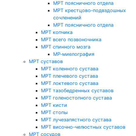
МРТ поясничного отдела
МРТ крестцово-подвздошных
сочленений
МРТ поясничного отдела
МРТ копчика
МРТ всего позвоночника
МРТ спинного мозга
МР-миелография
МРТ суставов
МРТ коленного сустава
МРТ плечевого сустава
МРТ локтевого сустава
МРТ тазобедренных суставов
МРТ голеностопного сустава
МРТ кисти
МРТ стопы
МРТ лучезапястного сустава
МРТ височно-челюстных суставов
МРТ сосудов