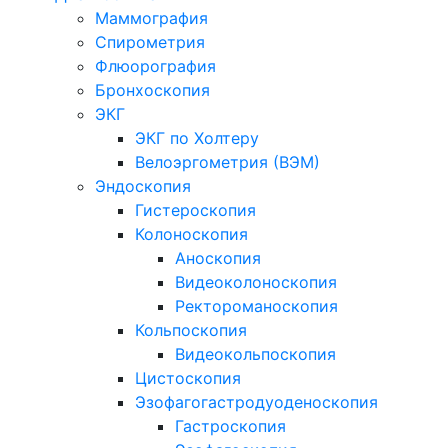
Маммография
Спирометрия
Флюорография
Бронхоскопия
ЭКГ
ЭКГ по Холтеру
Велоэргометрия (ВЭМ)
Эндоскопия
Гистероскопия
Колоноскопия
Аноскопия
Видеоколоноскопия
Ректороманоскопия
Кольпоскопия
Видеокольпоскопия
Цистоскопия
Эзофагогастродуоденоскопия
Гастроскопия