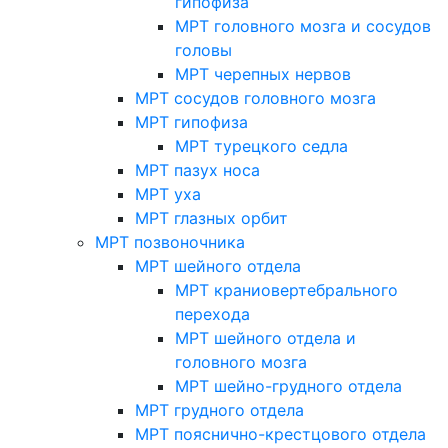
гипофиза
МРТ головного мозга и сосудов
головы
МРТ черепных нервов
МРТ сосудов головного мозга
МРТ гипофиза
МРТ турецкого седла
МРТ пазух носа
МРТ уха
МРТ глазных орбит
МРТ позвоночника
МРТ шейного отдела
МРТ краниовертебрального
перехода
МРТ шейного отдела и
головного мозга
МРТ шейно-грудного отдела
МРТ грудного отдела
МРТ пояснично-крестцового отдела