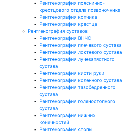
Рентгенография пояснично-
крестцового отдела позвоночника
Рентгенография копчика
Рентгенография крестца
Рентгенография суставов
Рентгенография ВНЧС
Рентгенография плечевого сустава
Рентгенография локтевого сустава
Рентгенография лучезапястного
сустава
Рентгенография кисти руки
Рентгенография коленного сустава
Рентгенография тазобедренного
сустава
Рентгенография голеностопного
сустава
Рентгенография нижних
конечностей
Рентгенография стопы