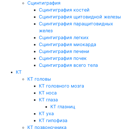
Сцинтиграфия
Сцинтиграфия костей
Сцинтиграфия щитовидной железы
Сцинтиграфия паращитовидных
желез
Сцинтиграфия легких
Сцинтиграфия миокарда
Сцинтиграфия печени
Сцинтиграфия почек
Сцинтиграфия всего тела
КТ
КТ головы
КТ головного мозга
КТ носа
КТ глаза
КТ глазниц
КТ уха
КТ гипофиза
КТ позвоночника