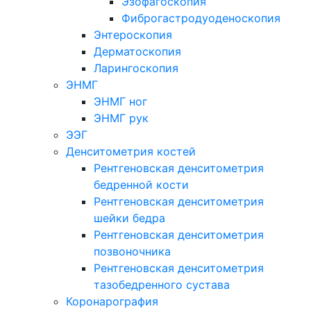
Эзофагоскопия
Фиброгастродуоденоскопия
Энтероскопия
Дерматоскопия
Ларингоскопия
ЭНМГ
ЭНМГ ног
ЭНМГ рук
ЭЭГ
Денситометрия костей
Рентгеновская денситометрия
бедренной кости
Рентгеновская денситометрия
шейки бедра
Рентгеновская денситометрия
позвоночника
Рентгеновская денситометрия
тазобедренного сустава
Коронарография