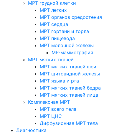
МРТ грудной клетки
МРТ легких
МРТ органов средостения
МРТ сердца
МРТ гортани и горла
МРТ пищевода
МРТ молочной железы
МР-маммография
МРТ мягких тканей
МРТ мягких тканей шеи
МРТ щитовидной железы
МРТ языка и рта
МРТ мягких тканей бедра
МРТ мягких тканей лица
Комплексная МРТ
МРТ всего тела
МРТ ЦНС
Диффузионная МРТ тела
Диагностика