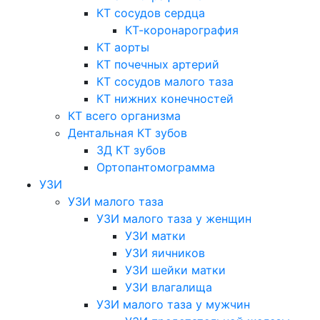
КТ сосудов сердца
КТ-коронарография
КТ аорты
КТ почечных артерий
КТ сосудов малого таза
КТ нижних конечностей
КТ всего организма
Дентальная КТ зубов
3Д КТ зубов
Ортопантомограмма
УЗИ
УЗИ малого таза
УЗИ малого таза у женщин
УЗИ матки
УЗИ яичников
УЗИ шейки матки
УЗИ влагалища
УЗИ малого таза у мужчин