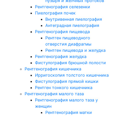
пузыря и желчных протоков
Рентгенография селезенки
Пиелография почек
Внутривенная пиелография
Антеградная пиелография
Рентгенография пищевода
Рентген пищеводного
отверстия диафрагмы
Рентген пищевода и желудка
Рентгенография желудка
Фистулография брюшной полости
Рентгенография кишечника
Ирригоскопия толстого кишечника
Фистулография прямой кишки
Рентген тонкого кишечника
Рентгенография малого таза
Рентгенография малого таза у
женщин
Рентгенография матки