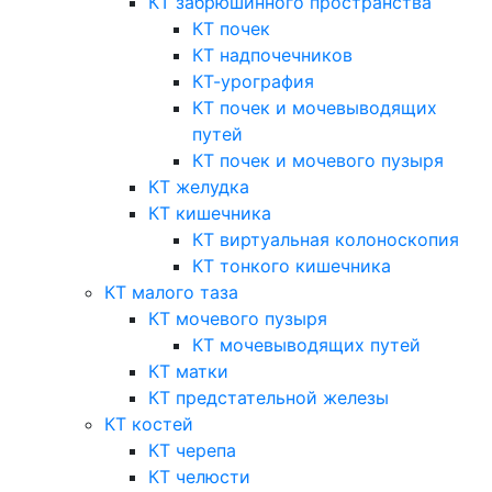
КТ забрюшинного пространства
КТ почек
КТ надпочечников
КТ-урография
КТ почек и мочевыводящих
путей
КТ почек и мочевого пузыря
КТ желудка
КТ кишечника
КТ виртуальная колоноскопия
КТ тонкого кишечника
КТ малого таза
КТ мочевого пузыря
КТ мочевыводящих путей
КТ матки
КТ предстательной железы
КТ костей
КТ черепа
КТ челюсти