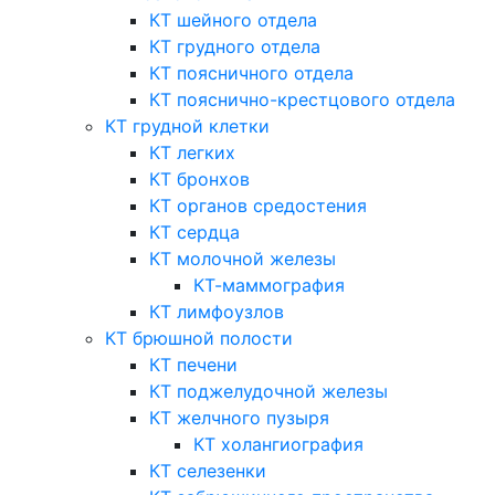
КТ шейного отдела
КТ грудного отдела
КТ поясничного отдела
КТ пояснично-крестцового отдела
КТ грудной клетки
КТ легких
КТ бронхов
КТ органов средостения
КТ сердца
КТ молочной железы
КТ-маммография
КТ лимфоузлов
КТ брюшной полости
КТ печени
КТ поджелудочной железы
КТ желчного пузыря
КТ холангиография
КТ селезенки