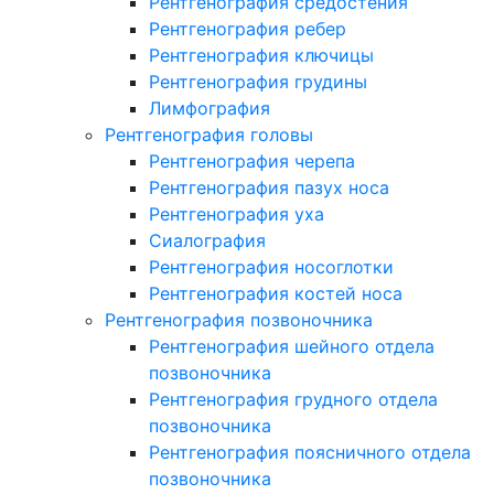
Рентгенография средостения
Рентгенография ребер
Рентгенография ключицы
Рентгенография грудины
Лимфография
Рентгенография головы
Рентгенография черепа
Рентгенография пазух носа
Рентгенография уха
Сиалография
Рентгенография носоглотки
Рентгенография костей носа
Рентгенография позвоночника
Рентгенография шейного отдела
позвоночника
Рентгенография грудного отдела
позвоночника
Рентгенография поясничного отдела
позвоночника