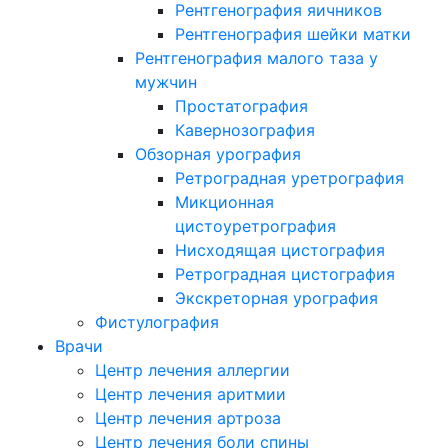
Рентгенография яичников
Рентгенография шейки матки
Рентгенография малого таза у
мужчин
Простатография
Кавернозография
Обзорная урография
Ретроградная уретрография
Микционная
цистоуретрография
Нисходящая цистография
Ретроградная цистография
Экскреторная урография
Фистулография
Врачи
Центр лечения аллергии
Центр лечения аритмии
Центр лечения артроза
Центр лечения боли спины