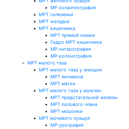
МРТ желчного пузыря
МР холангиография
МРТ селезенки
МРТ желудка
МРТ кишечника
МРТ прямой кишки
Гидро МРТ кишечника
МР-энтерография
МР-колонография
МРТ малого таза
МРТ малого таза у женщин
МРТ яичников
МРТ матки
МРТ малого таза у мужчин
МРТ предстательной железы
МРТ полового члена
МРТ мошонки
МРТ мочевого пузыря
МР-урография