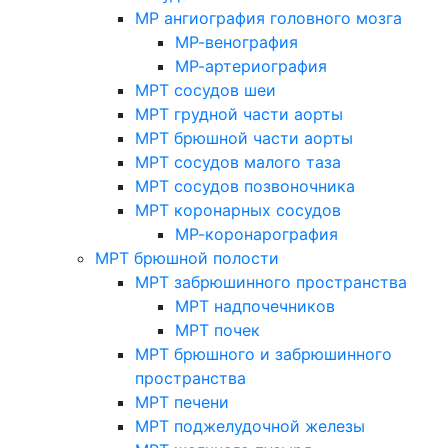
МР ангиография головного мозга
МР-венография
МР-артериография
МРТ сосудов шеи
МРТ грудной части аорты
МРТ брюшной части аорты
МРТ сосудов малого таза
МРТ сосудов позвоночника
МРТ коронарных сосудов
МР-коронарография
МРТ брюшной полости
МРТ забрюшинного пространства
МРТ надпочечников
МРТ почек
МРТ брюшного и забрюшинного
пространства
МРТ печени
МРТ поджелудочной железы