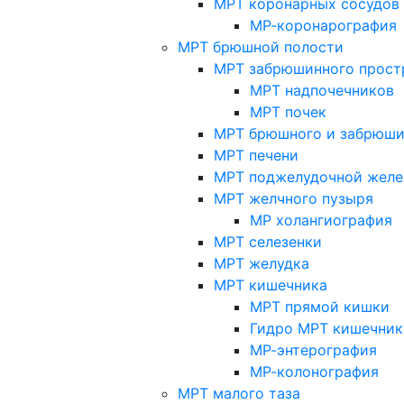
МРТ коронарных сосудов
МР-коронарография
МРТ брюшной полости
МРТ забрюшинного прост
МРТ надпочечников
МРТ почек
МРТ брюшного и забрюши
МРТ печени
МРТ поджелудочной желе
МРТ желчного пузыря
МР холангиография
МРТ селезенки
МРТ желудка
МРТ кишечника
МРТ прямой кишки
Гидро МРТ кишечник
МР-энтерография
МР-колонография
МРТ малого таза