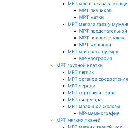
МРТ малого таза у женщи
МРТ яичников
МРТ матки
МРТ малого таза у мужчи
МРТ предстательной
МРТ полового члена
МРТ мошонки
МРТ мочевого пузыря
МР-урография
МРТ грудной клетки
МРТ легких
МРТ органов средостения
МРТ сердца
МРТ гортани и горла
МРТ пищевода
МРТ молочной железы
МР-маммография
МРТ мягких тканей
МРТ мягких тканей шеи