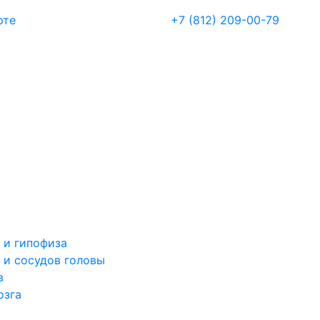
рте
+7 (812) 209-00-79
 и гипофиза
 и сосудов головы
в
озга