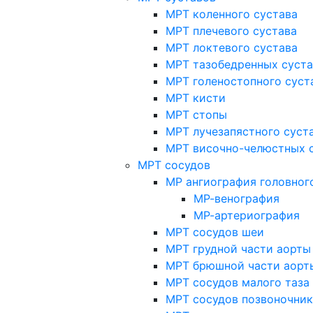
МРТ коленного сустава
МРТ плечевого сустава
МРТ локтевого сустава
МРТ тазобедренных суст
МРТ голеностопного суст
МРТ кисти
МРТ стопы
МРТ лучезапястного суст
МРТ височно-челюстных 
МРТ сосудов
МР ангиография головног
МР-венография
МР-артериография
МРТ сосудов шеи
МРТ грудной части аорты
МРТ брюшной части аорт
МРТ сосудов малого таза
МРТ сосудов позвоночник