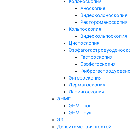
Колоноскопия
Аноскопия
Видеоколоноскопия
Ректороманоскопия
Кольпоскопия
Видеокольпоскопия
Цистоскопия
Эзофагогастродуоденоск
Гастроскопия
Эзофагоскопия
Фиброгастродуоден
Энтероскопия
Дерматоскопия
Ларингоскопия
ЭНМГ
ЭНМГ ног
ЭНМГ рук
ЭЭГ
Денситометрия костей