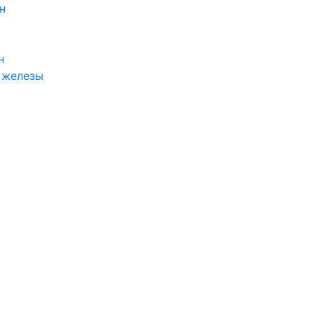
н
н
 железы