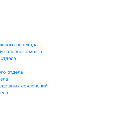
а
льного перехода
и головного мозга
 отдела
го отдела
дела
здошных сочленений
дела