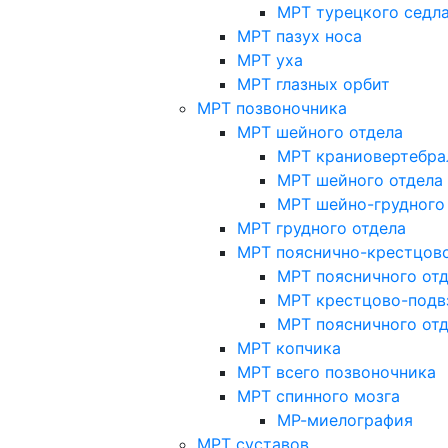
МРТ турецкого седл
МРТ пазух носа
МРТ уха
МРТ глазных орбит
МРТ позвоночника
МРТ шейного отдела
МРТ краниовертебра
МРТ шейного отдела 
МРТ шейно-грудного
МРТ грудного отдела
МРТ пояснично-крестцово
МРТ поясничного от
МРТ крестцово-подв
МРТ поясничного от
МРТ копчика
МРТ всего позвоночника
МРТ спинного мозга
МР-миелография
МРТ суставов