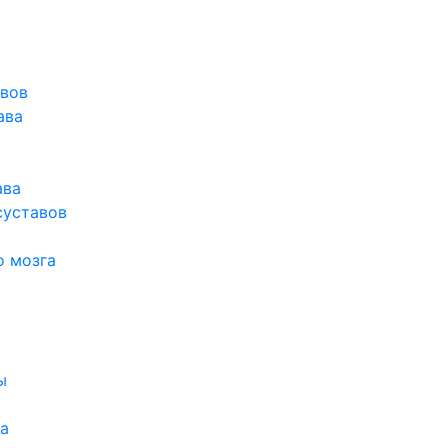
авов
ава
ава
суставов
о мозга
ы
а