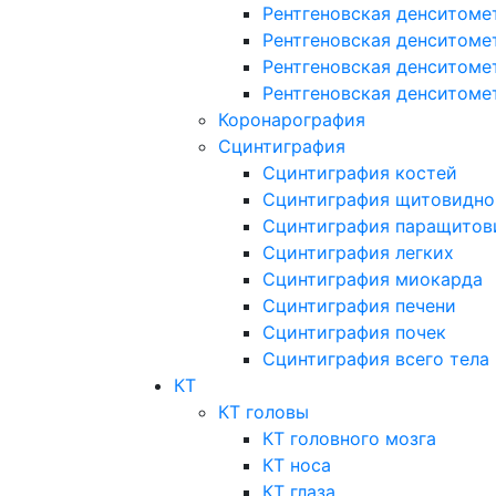
Рентгеновская денситоме
Рентгеновская денситоме
Рентгеновская денситоме
Рентгеновская денситоме
Коронарография
Сцинтиграфия
Сцинтиграфия костей
Сцинтиграфия щитовидно
Сцинтиграфия паращитов
Сцинтиграфия легких
Сцинтиграфия миокарда
Сцинтиграфия печени
Сцинтиграфия почек
Сцинтиграфия всего тела
КТ
КТ головы
КТ головного мозга
КТ носа
КТ глаза