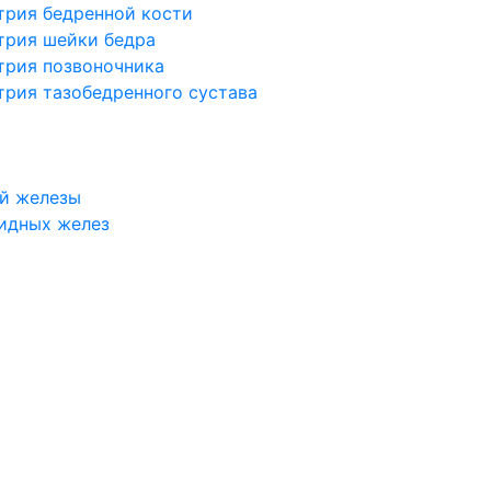
трия бедренной кости
трия шейки бедра
трия позвоночника
трия тазобедренного сустава
й железы
идных желез