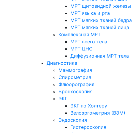
МРТ щитовидной железы
МРТ языка и рта
МРТ мягких тканей бедра
МРТ мягких тканей лица
Комплексная МРТ
МРТ всего тела
МРТ ЦНС
Диффузионная МРТ тела
Диагностика
Маммография
Спирометрия
Флюорография
Бронхоскопия
ЭКГ
ЭКГ по Холтеру
Велоэргометрия (ВЭМ)
Эндоскопия
Гистероскопия