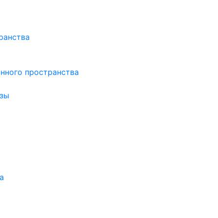
ранства
нного пространства
зы
а