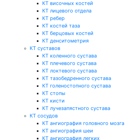
КТ височных костей
КТ лицевого отдела
КТ ребер
КТ костей таза
КТ берцовых костей
КТ денситометрия
КТ суставов
КТ коленного сустава
КТ плечевого сустава
КТ локтевого сустава
КТ тазобедренного сустава
КТ голеностопного сустава
КТ стопы
КТ кисти
КТ лучезапястного сустава
КТ сосудов
КТ ангиография головного мозга
КТ ангиография шеи
КТ ангиография легких