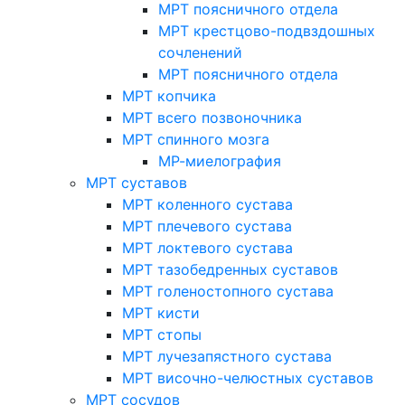
МРТ поясничного отдела
МРТ крестцово-подвздошных
сочленений
МРТ поясничного отдела
МРТ копчика
МРТ всего позвоночника
МРТ спинного мозга
МР-миелография
МРТ суставов
МРТ коленного сустава
МРТ плечевого сустава
МРТ локтевого сустава
МРТ тазобедренных суставов
МРТ голеностопного сустава
МРТ кисти
МРТ стопы
МРТ лучезапястного сустава
МРТ височно-челюстных суставов
МРТ сосудов