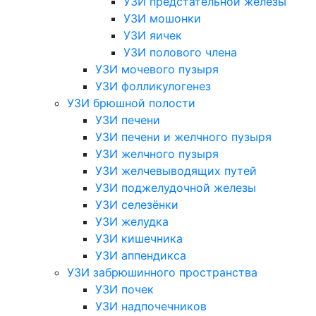
УЗИ предстательной железы
УЗИ мошонки
УЗИ яичек
УЗИ полового члена
УЗИ мочевого пузыря
УЗИ фолликулогенез
УЗИ брюшной полости
УЗИ печени
УЗИ печени и желчного пузыря
УЗИ желчного пузыря
УЗИ желчевыводящих путей
УЗИ поджелудочной железы
УЗИ селезёнки
УЗИ желудка
УЗИ кишечника
УЗИ аппендикса
УЗИ забрюшинного пространства
УЗИ почек
УЗИ надпочечников