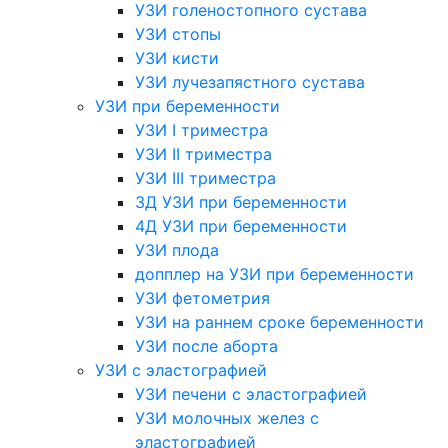
УЗИ голеностопного сустава
УЗИ стопы
УЗИ кисти
УЗИ лучезапястного сустава
УЗИ при беременности
УЗИ I триместра
УЗИ II триместра
УЗИ III триместра
3Д УЗИ при беременности
4Д УЗИ при беременности
УЗИ плода
допплер на УЗИ при беременности
УЗИ фетометрия
УЗИ на раннем сроке беременности
УЗИ после аборта
УЗИ с эластографией
УЗИ печени с эластографией
УЗИ молочных желез с
эластографией