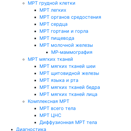
МРТ грудной клетки
МРТ легких
МРТ органов средостения
МРТ сердца
МРТ гортани и горла
МРТ пищевода
МРТ молочной железы
МР-маммография
МРТ мягких тканей
МРТ мягких тканей шеи
МРТ щитовидной железы
МРТ языка и рта
МРТ мягких тканей бедра
МРТ мягких тканей лица
Комплексная МРТ
МРТ всего тела
МРТ ЦНС
Диффузионная МРТ тела
Диагностика