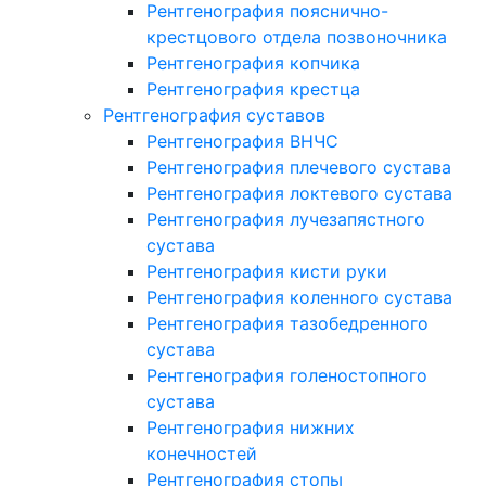
Рентгенография пояснично-
крестцового отдела позвоночника
Рентгенография копчика
Рентгенография крестца
Рентгенография суставов
Рентгенография ВНЧС
Рентгенография плечевого сустава
Рентгенография локтевого сустава
Рентгенография лучезапястного
сустава
Рентгенография кисти руки
Рентгенография коленного сустава
Рентгенография тазобедренного
сустава
Рентгенография голеностопного
сустава
Рентгенография нижних
конечностей
Рентгенография стопы