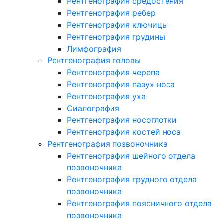
Рентгенография средостения
Рентгенография ребер
Рентгенография ключицы
Рентгенография грудины
Лимфография
Рентгенография головы
Рентгенография черепа
Рентгенография пазух носа
Рентгенография уха
Сиалография
Рентгенография носоглотки
Рентгенография костей носа
Рентгенография позвоночника
Рентгенография шейного отдела
позвоночника
Рентгенография грудного отдела
позвоночника
Рентгенография поясничного отдела
позвоночника