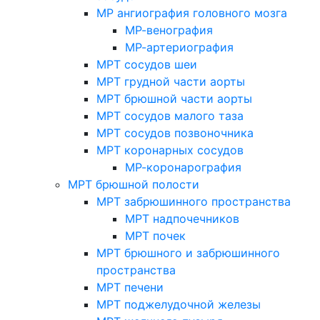
МР ангиография головного мозга
МР-венография
МР-артериография
МРТ сосудов шеи
МРТ грудной части аорты
МРТ брюшной части аорты
МРТ сосудов малого таза
МРТ сосудов позвоночника
МРТ коронарных сосудов
МР-коронарография
МРТ брюшной полости
МРТ забрюшинного пространства
МРТ надпочечников
МРТ почек
МРТ брюшного и забрюшинного
пространства
МРТ печени
МРТ поджелудочной железы