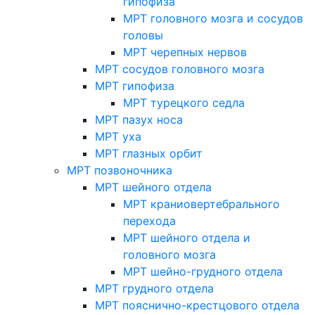
гипофиза
МРТ головного мозга и сосудов
головы
МРТ черепных нервов
МРТ сосудов головного мозга
МРТ гипофиза
МРТ турецкого седла
МРТ пазух носа
МРТ уха
МРТ глазных орбит
МРТ позвоночника
МРТ шейного отдела
МРТ краниовертебрального
перехода
МРТ шейного отдела и
головного мозга
МРТ шейно-грудного отдела
МРТ грудного отдела
МРТ пояснично-крестцового отдела