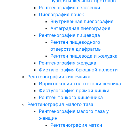
пузыря и желчных протоков
Рентгенография селезенки
Пиелография почек
Внутривенная пиелография
Антеградная пиелография
Рентгенография пищевода
Рентген пищеводного
отверстия диафрагмы
Рентген пищевода и желудка
Рентгенография желудка
Фистулография брюшной полости
Рентгенография кишечника
Ирригоскопия толстого кишечника
Фистулография прямой кишки
Рентген тонкого кишечника
Рентгенография малого таза
Рентгенография малого таза у
женщин
Рентгенография матки