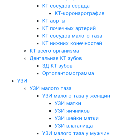
КТ сосудов сердца
КТ-коронарография
КТ аорты
КТ почечных артерий
КТ сосудов малого таза
КТ нижних конечностей
КТ всего организма
Дентальная КТ зубов
3Д КТ зубов
Ортопантомограмма
УЗИ
УЗИ малого таза
УЗИ малого таза у женщин
УЗИ матки
УЗИ яичников
УЗИ шейки матки
УЗИ влагалища
УЗИ малого таза у мужчин