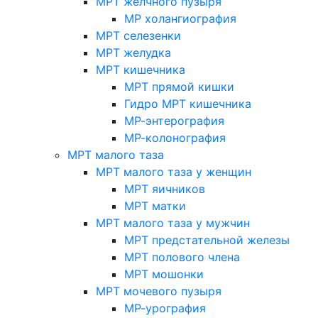
МРТ желчного пузыря
МР холангиография
МРТ селезенки
МРТ желудка
МРТ кишечника
МРТ прямой кишки
Гидро МРТ кишечника
МР-энтерография
МР-колонография
МРТ малого таза
МРТ малого таза у женщин
МРТ яичников
МРТ матки
МРТ малого таза у мужчин
МРТ предстательной железы
МРТ полового члена
МРТ мошонки
МРТ мочевого пузыря
МР-урография