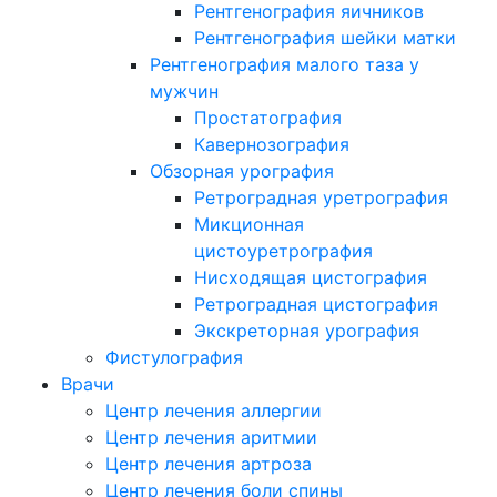
Рентгенография яичников
Рентгенография шейки матки
Рентгенография малого таза у
мужчин
Простатография
Кавернозография
Обзорная урография
Ретроградная уретрография
Микционная
цистоуретрография
Нисходящая цистография
Ретроградная цистография
Экскреторная урография
Фистулография
Врачи
Центр лечения аллергии
Центр лечения аритмии
Центр лечения артроза
Центр лечения боли спины