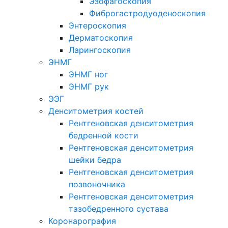
Эзофагоскопия
Фиброгастродуоденоскопия
Энтероскопия
Дерматоскопия
Ларингоскопия
ЭНМГ
ЭНМГ ног
ЭНМГ рук
ЭЭГ
Денситометрия костей
Рентгеновская денситометрия
бедренной кости
Рентгеновская денситометрия
шейки бедра
Рентгеновская денситометрия
позвоночника
Рентгеновская денситометрия
тазобедренного сустава
Коронарография