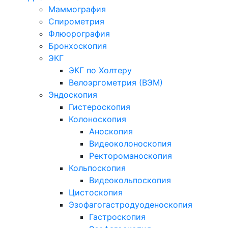
Маммография
Спирометрия
Флюорография
Бронхоскопия
ЭКГ
ЭКГ по Холтеру
Велоэргометрия (ВЭМ)
Эндоскопия
Гистероскопия
Колоноскопия
Аноскопия
Видеоколоноскопия
Ректороманоскопия
Кольпоскопия
Видеокольпоскопия
Цистоскопия
Эзофагогастродуоденоскопия
Гастроскопия