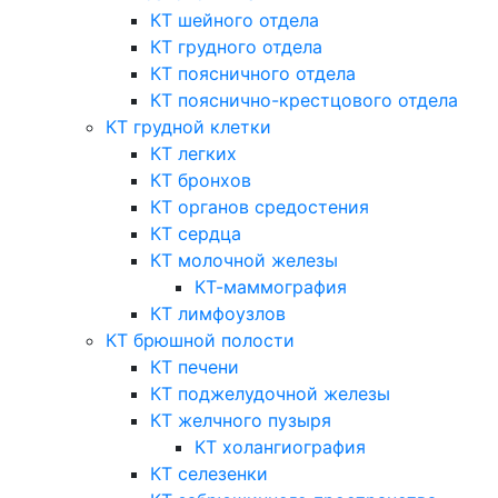
КТ шейного отдела
КТ грудного отдела
КТ поясничного отдела
КТ пояснично-крестцового отдела
КТ грудной клетки
КТ легких
КТ бронхов
КТ органов средостения
КТ сердца
КТ молочной железы
КТ-маммография
КТ лимфоузлов
КТ брюшной полости
КТ печени
КТ поджелудочной железы
КТ желчного пузыря
КТ холангиография
КТ селезенки