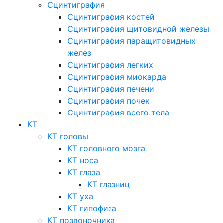
Сцинтиграфия
Сцинтиграфия костей
Сцинтиграфия щитовидной железы
Сцинтиграфия паращитовидных
желез
Сцинтиграфия легких
Сцинтиграфия миокарда
Сцинтиграфия печени
Сцинтиграфия почек
Сцинтиграфия всего тела
КТ
КТ головы
КТ головного мозга
КТ носа
КТ глаза
КТ глазниц
КТ уха
КТ гипофиза
КТ позвоночника