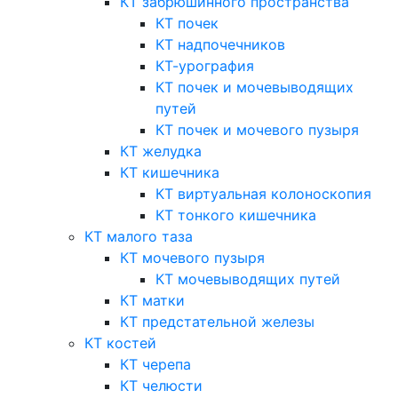
КТ забрюшинного пространства
КТ почек
КТ надпочечников
КТ-урография
КТ почек и мочевыводящих
путей
КТ почек и мочевого пузыря
КТ желудка
КТ кишечника
КТ виртуальная колоноскопия
КТ тонкого кишечника
КТ малого таза
КТ мочевого пузыря
КТ мочевыводящих путей
КТ матки
КТ предстательной железы
КТ костей
КТ черепа
КТ челюсти