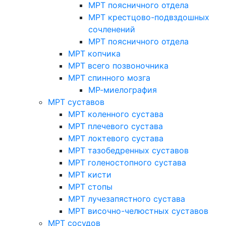
МРТ поясничного отдела
МРТ крестцово-подвздошных
сочленений
МРТ поясничного отдела
МРТ копчика
МРТ всего позвоночника
МРТ спинного мозга
МР-миелография
МРТ суставов
МРТ коленного сустава
МРТ плечевого сустава
МРТ локтевого сустава
МРТ тазобедренных суставов
МРТ голеностопного сустава
МРТ кисти
МРТ стопы
МРТ лучезапястного сустава
МРТ височно-челюстных суставов
МРТ сосудов