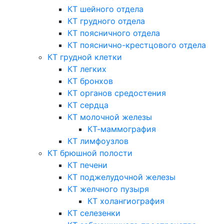
КТ шейного отдела
КТ грудного отдела
КТ поясничного отдела
КТ пояснично-крестцового отдела
КТ грудной клетки
КТ легких
КТ бронхов
КТ органов средостения
КТ сердца
КТ молочной железы
КТ-маммография
КТ лимфоузлов
КТ брюшной полости
КТ печени
КТ поджелудочной железы
КТ желчного пузыря
КТ холангиография
КТ селезенки