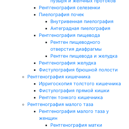
пузыря и желчных протоков
Рентгенография селезенки
Пиелография почек
Внутривенная пиелография
Антеградная пиелография
Рентгенография пищевода
Рентген пищеводного
отверстия диафрагмы
Рентген пищевода и желудка
Рентгенография желудка
Фистулография брюшной полости
Рентгенография кишечника
Ирригоскопия толстого кишечника
Фистулография прямой кишки
Рентген тонкого кишечника
Рентгенография малого таза
Рентгенография малого таза у
женщин
Рентгенография матки