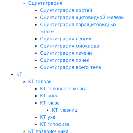
Сцинтиграфия
Сцинтиграфия костей
Сцинтиграфия щитовидной железы
Сцинтиграфия паращитовидных
желез
Сцинтиграфия легких
Сцинтиграфия миокарда
Сцинтиграфия печени
Сцинтиграфия почек
Сцинтиграфия всего тела
КТ
КТ головы
КТ головного мозга
КТ носа
КТ глаза
КТ глазниц
КТ уха
КТ гипофиза
КТ позвоночника