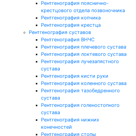
Рентгенография пояснично-
крестцового отдела позвоночника
Рентгенография копчика
Рентгенография крестца
Рентгенография суставов
Рентгенография ВНЧС
Рентгенография плечевого сустава
Рентгенография локтевого сустава
Рентгенография лучезапястного
сустава
Рентгенография кисти руки
Рентгенография коленного сустава
Рентгенография тазобедренного
сустава
Рентгенография голеностопного
сустава
Рентгенография нижних
конечностей
Рентгенография стопы