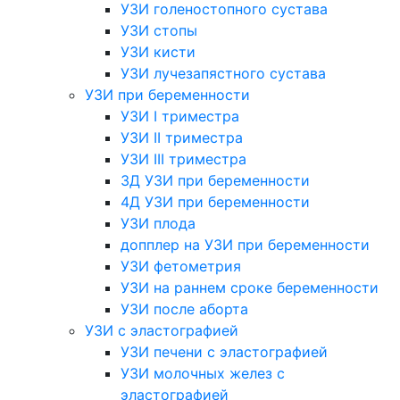
УЗИ голеностопного сустава
УЗИ стопы
УЗИ кисти
УЗИ лучезапястного сустава
УЗИ при беременности
УЗИ I триместра
УЗИ II триместра
УЗИ III триместра
3Д УЗИ при беременности
4Д УЗИ при беременности
УЗИ плода
допплер на УЗИ при беременности
УЗИ фетометрия
УЗИ на раннем сроке беременности
УЗИ после аборта
УЗИ с эластографией
УЗИ печени с эластографией
УЗИ молочных желез с
эластографией