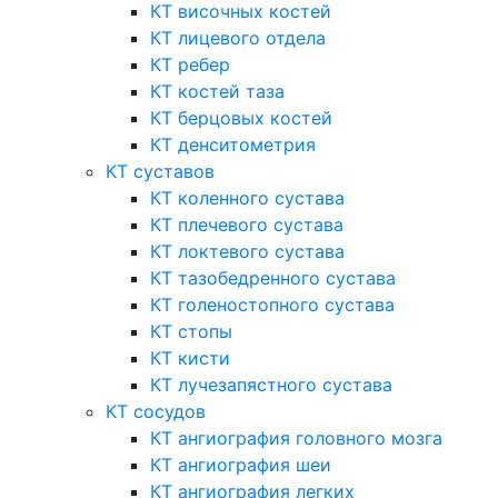
КТ височных костей
КТ лицевого отдела
КТ ребер
КТ костей таза
КТ берцовых костей
КТ денситометрия
КТ суставов
КТ коленного сустава
КТ плечевого сустава
КТ локтевого сустава
КТ тазобедренного сустава
КТ голеностопного сустава
КТ стопы
КТ кисти
КТ лучезапястного сустава
КТ сосудов
КТ ангиография головного мозга
КТ ангиография шеи
КТ ангиография легких