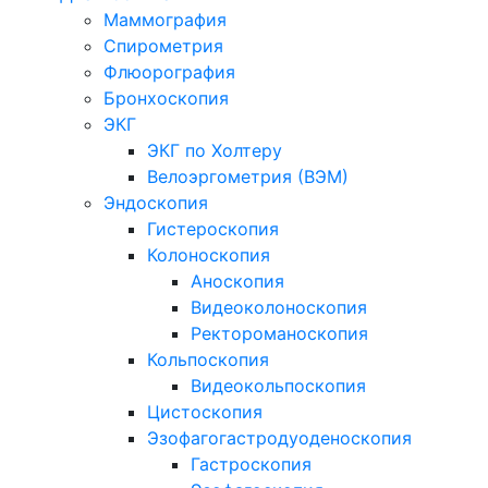
Маммография
Спирометрия
Флюорография
Бронхоскопия
ЭКГ
ЭКГ по Холтеру
Велоэргометрия (ВЭМ)
Эндоскопия
Гистероскопия
Колоноскопия
Аноскопия
Видеоколоноскопия
Ректороманоскопия
Кольпоскопия
Видеокольпоскопия
Цистоскопия
Эзофагогастродуоденоскопия
Гастроскопия