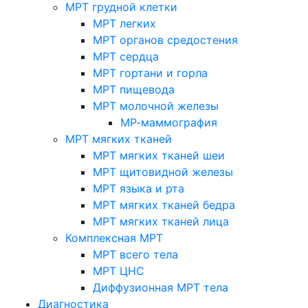
МРТ грудной клетки
МРТ легких
МРТ органов средостения
МРТ сердца
МРТ гортани и горла
МРТ пищевода
МРТ молочной железы
МР-маммография
МРТ мягких тканей
МРТ мягких тканей шеи
МРТ щитовидной железы
МРТ языка и рта
МРТ мягких тканей бедра
МРТ мягких тканей лица
Комплексная МРТ
МРТ всего тела
МРТ ЦНС
Диффузионная МРТ тела
Диагностика