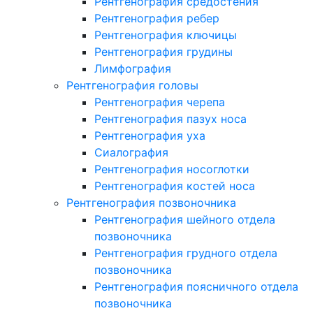
Рентгенография средостения
Рентгенография ребер
Рентгенография ключицы
Рентгенография грудины
Лимфография
Рентгенография головы
Рентгенография черепа
Рентгенография пазух носа
Рентгенография уха
Сиалография
Рентгенография носоглотки
Рентгенография костей носа
Рентгенография позвоночника
Рентгенография шейного отдела
позвоночника
Рентгенография грудного отдела
позвоночника
Рентгенография поясничного отдела
позвоночника