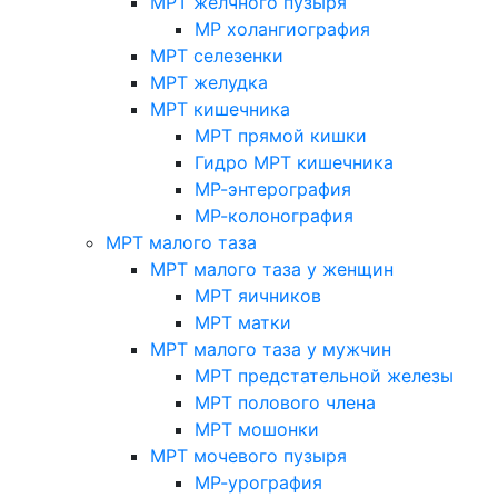
МРТ желчного пузыря
МР холангиография
МРТ селезенки
МРТ желудка
МРТ кишечника
МРТ прямой кишки
Гидро МРТ кишечника
МР-энтерография
МР-колонография
МРТ малого таза
МРТ малого таза у женщин
МРТ яичников
МРТ матки
МРТ малого таза у мужчин
МРТ предстательной железы
МРТ полового члена
МРТ мошонки
МРТ мочевого пузыря
МР-урография