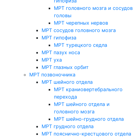
гипофиза
МРТ головного мозга и сосудов
головы
МРТ черепных нервов
МРТ сосудов головного мозга
МРТ гипофиза
МРТ турецкого седла
МРТ пазух носа
МРТ уха
МРТ глазных орбит
МРТ позвоночника
МРТ шейного отдела
МРТ краниовертебрального
перехода
МРТ шейного отдела и
головного мозга
МРТ шейно-грудного отдела
МРТ грудного отдела
МРТ пояснично-крестцового отдела