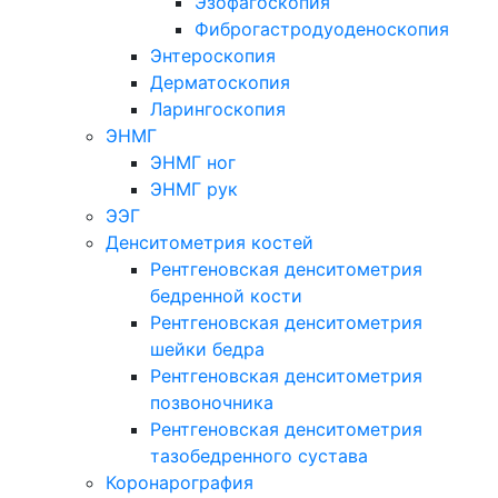
Эзофагоскопия
Фиброгастродуоденоскопия
Энтероскопия
Дерматоскопия
Ларингоскопия
ЭНМГ
ЭНМГ ног
ЭНМГ рук
ЭЭГ
Денситометрия костей
Рентгеновская денситометрия
бедренной кости
Рентгеновская денситометрия
шейки бедра
Рентгеновская денситометрия
позвоночника
Рентгеновская денситометрия
тазобедренного сустава
Коронарография