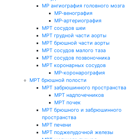
МР ангиография головного мозга
МР-венография
МР-артериография
МРТ сосудов шеи
МРТ грудной части аорты
МРТ брюшной части аорты
МРТ сосудов малого таза
МРТ сосудов позвоночника
МРТ коронарных сосудов
МР-коронарография
МРТ брюшной полости
МРТ забрюшинного пространства
МРТ надпочечников
МРТ почек
МРТ брюшного и забрюшинного
пространства
МРТ печени
МРТ поджелудочной железы