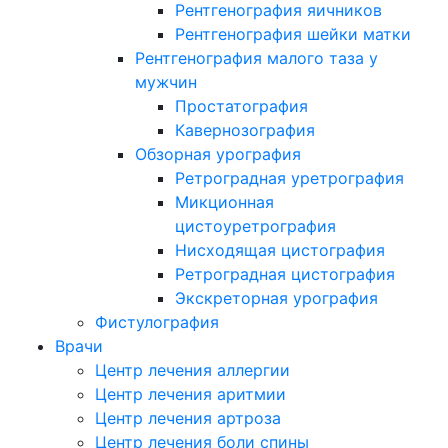
Рентгенография яичников
Рентгенография шейки матки
Рентгенография малого таза у
мужчин
Простатография
Кавернозография
Обзорная урография
Ретроградная уретрография
Микционная
цистоуретрография
Нисходящая цистография
Ретроградная цистография
Экскреторная урография
Фистулография
Врачи
Центр лечения аллергии
Центр лечения аритмии
Центр лечения артроза
Центр лечения боли спины