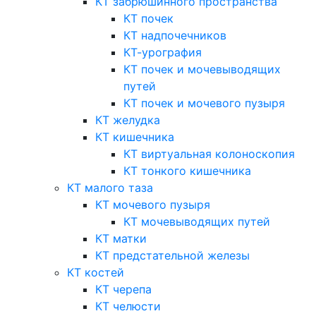
КТ забрюшинного пространства
КТ почек
КТ надпочечников
КТ-урография
КТ почек и мочевыводящих
путей
КТ почек и мочевого пузыря
КТ желудка
КТ кишечника
КТ виртуальная колоноскопия
КТ тонкого кишечника
КТ малого таза
КТ мочевого пузыря
КТ мочевыводящих путей
КТ матки
КТ предстательной железы
КТ костей
КТ черепа
КТ челюсти