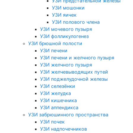
УЗИ предстательной железы
УЗИ мошонки
УЗИ яичек
УЗИ полового члена
УЗИ мочевого пузыря
УЗИ фолликулогенез
УЗИ брюшной полости
УЗИ печени
УЗИ печени и желчного пузыря
УЗИ желчного пузыря
УЗИ желчевыводящих путей
УЗИ поджелудочной железы
УЗИ селезёнки
УЗИ желудка
УЗИ кишечника
УЗИ аппендикса
УЗИ забрюшинного пространства
УЗИ почек
УЗИ надпочечников