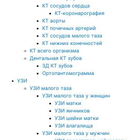
КТ сосудов сердца
КТ-коронарография
КТ аорты
КТ почечных артерий
КТ сосудов малого таза
КТ нижних конечностей
КТ всего организма
Дентальная КТ зубов
3Д КТ зубов
Ортопантомограмма
УЗИ
УЗИ малого таза
УЗИ малого таза у женщин
УЗИ матки
УЗИ яичников
УЗИ шейки матки
УЗИ влагалища
УЗИ малого таза у мужчин