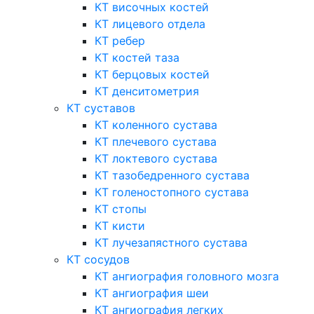
КТ височных костей
КТ лицевого отдела
КТ ребер
КТ костей таза
КТ берцовых костей
КТ денситометрия
КТ суставов
КТ коленного сустава
КТ плечевого сустава
КТ локтевого сустава
КТ тазобедренного сустава
КТ голеностопного сустава
КТ стопы
КТ кисти
КТ лучезапястного сустава
КТ сосудов
КТ ангиография головного мозга
КТ ангиография шеи
КТ ангиография легких