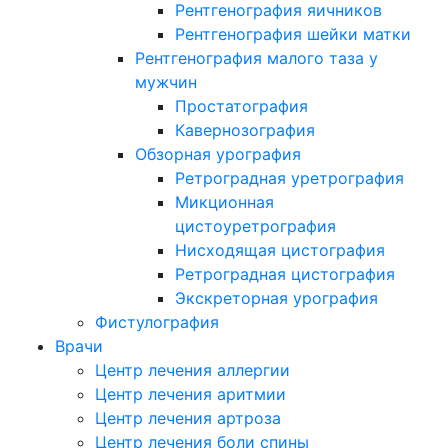
Рентгенография яичников
Рентгенография шейки матки
Рентгенография малого таза у
мужчин
Простатография
Кавернозография
Обзорная урография
Ретроградная уретрография
Микционная
цистоуретрография
Нисходящая цистография
Ретроградная цистография
Экскреторная урография
Фистулография
Врачи
Центр лечения аллергии
Центр лечения аритмии
Центр лечения артроза
Центр лечения боли спины