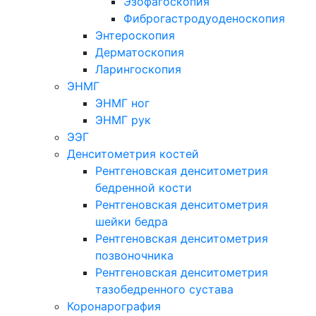
Эзофагоскопия
Фиброгастродуоденоскопия
Энтероскопия
Дерматоскопия
Ларингоскопия
ЭНМГ
ЭНМГ ног
ЭНМГ рук
ЭЭГ
Денситометрия костей
Рентгеновская денситометрия
бедренной кости
Рентгеновская денситометрия
шейки бедра
Рентгеновская денситометрия
позвоночника
Рентгеновская денситометрия
тазобедренного сустава
Коронарография