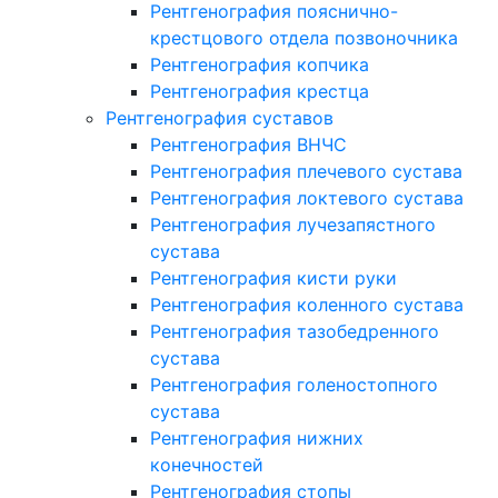
Рентгенография пояснично-
крестцового отдела позвоночника
Рентгенография копчика
Рентгенография крестца
Рентгенография суставов
Рентгенография ВНЧС
Рентгенография плечевого сустава
Рентгенография локтевого сустава
Рентгенография лучезапястного
сустава
Рентгенография кисти руки
Рентгенография коленного сустава
Рентгенография тазобедренного
сустава
Рентгенография голеностопного
сустава
Рентгенография нижних
конечностей
Рентгенография стопы