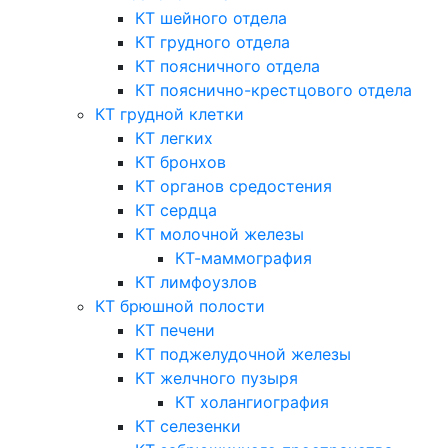
КТ шейного отдела
КТ грудного отдела
КТ поясничного отдела
КТ пояснично-крестцового отдела
КТ грудной клетки
КТ легких
КТ бронхов
КТ органов средостения
КТ сердца
КТ молочной железы
КТ-маммография
КТ лимфоузлов
КТ брюшной полости
КТ печени
КТ поджелудочной железы
КТ желчного пузыря
КТ холангиография
КТ селезенки