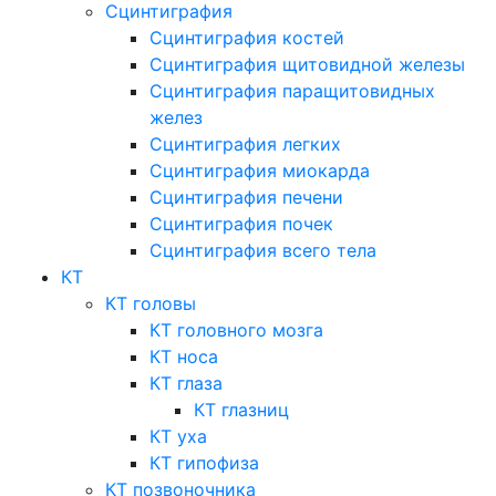
Сцинтиграфия
Сцинтиграфия костей
Сцинтиграфия щитовидной железы
Сцинтиграфия паращитовидных
желез
Сцинтиграфия легких
Сцинтиграфия миокарда
Сцинтиграфия печени
Сцинтиграфия почек
Сцинтиграфия всего тела
КТ
КТ головы
КТ головного мозга
КТ носа
КТ глаза
КТ глазниц
КТ уха
КТ гипофиза
КТ позвоночника