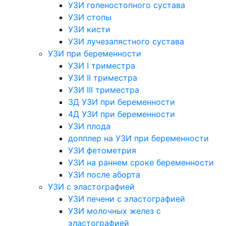
УЗИ голеностопного сустава
УЗИ стопы
УЗИ кисти
УЗИ лучезапястного сустава
УЗИ при беременности
УЗИ I триместра
УЗИ II триместра
УЗИ III триместра
3Д УЗИ при беременности
4Д УЗИ при беременности
УЗИ плода
допплер на УЗИ при беременности
УЗИ фетометрия
УЗИ на раннем сроке беременности
УЗИ после аборта
УЗИ с эластографией
УЗИ печени с эластографией
УЗИ молочных желез с
эластографией