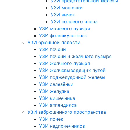
УЗИ предстательной железы
УЗИ мошонки
УЗИ яичек
УЗИ полового члена
УЗИ мочевого пузыря
УЗИ фолликулогенез
УЗИ брюшной полости
УЗИ печени
УЗИ печени и желчного пузыря
УЗИ желчного пузыря
УЗИ желчевыводящих путей
УЗИ поджелудочной железы
УЗИ селезёнки
УЗИ желудка
УЗИ кишечника
УЗИ аппендикса
УЗИ забрюшинного пространства
УЗИ почек
УЗИ надпочечников