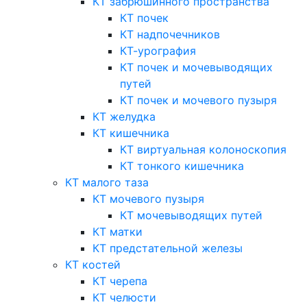
КТ забрюшинного пространства
КТ почек
КТ надпочечников
КТ-урография
КТ почек и мочевыводящих
путей
КТ почек и мочевого пузыря
КТ желудка
КТ кишечника
КТ виртуальная колоноскопия
КТ тонкого кишечника
КТ малого таза
КТ мочевого пузыря
КТ мочевыводящих путей
КТ матки
КТ предстательной железы
КТ костей
КТ черепа
КТ челюсти