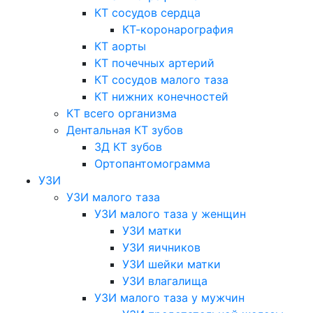
КТ сосудов сердца
КТ-коронарография
КТ аорты
КТ почечных артерий
КТ сосудов малого таза
КТ нижних конечностей
КТ всего организма
Дентальная КТ зубов
3Д КТ зубов
Ортопантомограмма
УЗИ
УЗИ малого таза
УЗИ малого таза у женщин
УЗИ матки
УЗИ яичников
УЗИ шейки матки
УЗИ влагалища
УЗИ малого таза у мужчин