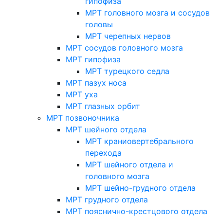
гипофиза
МРТ головного мозга и сосудов
головы
МРТ черепных нервов
МРТ сосудов головного мозга
МРТ гипофиза
МРТ турецкого седла
МРТ пазух носа
МРТ уха
МРТ глазных орбит
МРТ позвоночника
МРТ шейного отдела
МРТ краниовертебрального
перехода
МРТ шейного отдела и
головного мозга
МРТ шейно-грудного отдела
МРТ грудного отдела
МРТ пояснично-крестцового отдела