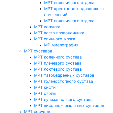
МРТ поясничного отдела
МРТ крестцово-подвздошных
сочленений
МРТ поясничного отдела
МРТ копчика
МРТ всего позвоночника
МРТ спинного мозга
МР-миелография
МРТ суставов
МРТ коленного сустава
МРТ плечевого сустава
МРТ локтевого сустава
МРТ тазобедренных суставов
МРТ голеностопного сустава
МРТ кисти
МРТ стопы
МРТ лучезапястного сустава
МРТ височно-челюстных суставов
МРТ сосудов