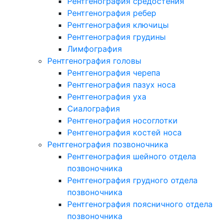
Рентгенография средостения
Рентгенография ребер
Рентгенография ключицы
Рентгенография грудины
Лимфография
Рентгенография головы
Рентгенография черепа
Рентгенография пазух носа
Рентгенография уха
Сиалография
Рентгенография носоглотки
Рентгенография костей носа
Рентгенография позвоночника
Рентгенография шейного отдела
позвоночника
Рентгенография грудного отдела
позвоночника
Рентгенография поясничного отдела
позвоночника