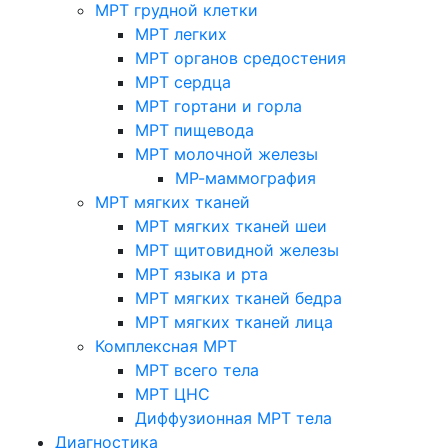
МРТ грудной клетки
МРТ легких
МРТ органов средостения
МРТ сердца
МРТ гортани и горла
МРТ пищевода
МРТ молочной железы
МР-маммография
МРТ мягких тканей
МРТ мягких тканей шеи
МРТ щитовидной железы
МРТ языка и рта
МРТ мягких тканей бедра
МРТ мягких тканей лица
Комплексная МРТ
МРТ всего тела
МРТ ЦНС
Диффузионная МРТ тела
Диагностика