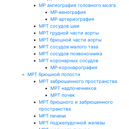
МР ангиография головного мозга
МР-венография
МР-артериография
МРТ сосудов шеи
МРТ грудной части аорты
МРТ брюшной части аорты
МРТ сосудов малого таза
МРТ сосудов позвоночника
МРТ коронарных сосудов
МР-коронарография
МРТ брюшной полости
МРТ забрюшинного пространства
МРТ надпочечников
МРТ почек
МРТ брюшного и забрюшинного
пространства
МРТ печени
МРТ поджелудочной железы