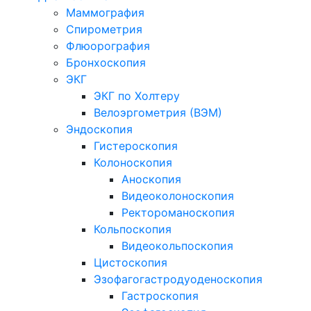
Маммография
Спирометрия
Флюорография
Бронхоскопия
ЭКГ
ЭКГ по Холтеру
Велоэргометрия (ВЭМ)
Эндоскопия
Гистероскопия
Колоноскопия
Аноскопия
Видеоколоноскопия
Ректороманоскопия
Кольпоскопия
Видеокольпоскопия
Цистоскопия
Эзофагогастродуоденоскопия
Гастроскопия