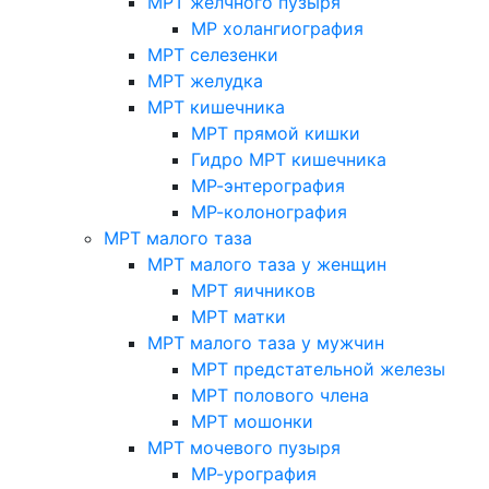
МРТ желчного пузыря
МР холангиография
МРТ селезенки
МРТ желудка
МРТ кишечника
МРТ прямой кишки
Гидро МРТ кишечника
МР-энтерография
МР-колонография
МРТ малого таза
МРТ малого таза у женщин
МРТ яичников
МРТ матки
МРТ малого таза у мужчин
МРТ предстательной железы
МРТ полового члена
МРТ мошонки
МРТ мочевого пузыря
МР-урография