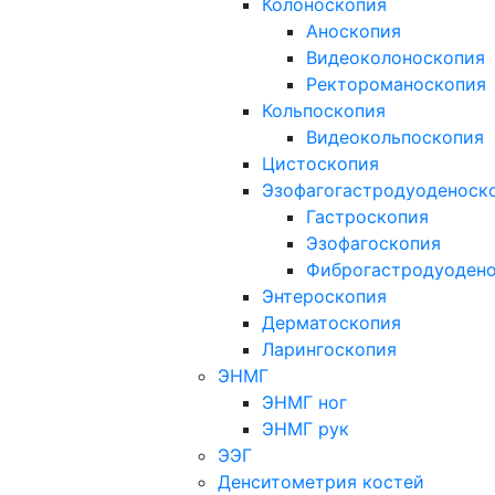
Колоноскопия
Аноскопия
Видеоколоноскопия
Ректороманоскопия
Кольпоскопия
Видеокольпоскопия
Цистоскопия
Эзофагогастродуоденоск
Гастроскопия
Эзофагоскопия
Фиброгастродуоден
Энтероскопия
Дерматоскопия
Ларингоскопия
ЭНМГ
ЭНМГ ног
ЭНМГ рук
ЭЭГ
Денситометрия костей