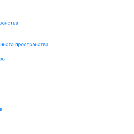
ранства
нного пространства
зы
а