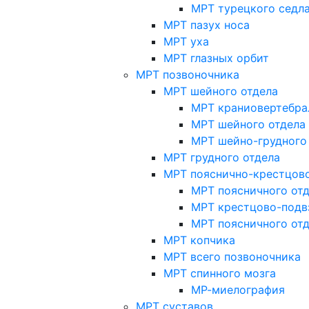
МРТ турецкого седл
МРТ пазух носа
МРТ уха
МРТ глазных орбит
МРТ позвоночника
МРТ шейного отдела
МРТ краниовертебра
МРТ шейного отдела 
МРТ шейно-грудного
МРТ грудного отдела
МРТ пояснично-крестцово
МРТ поясничного от
МРТ крестцово-подв
МРТ поясничного от
МРТ копчика
МРТ всего позвоночника
МРТ спинного мозга
МР-миелография
МРТ суставов