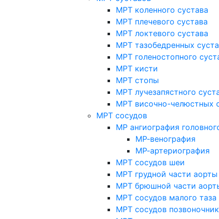
МРТ коленного сустава
МРТ плечевого сустава
МРТ локтевого сустава
МРТ тазобедренных суст
МРТ голеностопного суст
МРТ кисти
МРТ стопы
МРТ лучезапястного суст
МРТ височно-челюстных 
МРТ сосудов
МР ангиография головног
МР-венография
МР-артериография
МРТ сосудов шеи
МРТ грудной части аорты
МРТ брюшной части аорт
МРТ сосудов малого таза
МРТ сосудов позвоночник