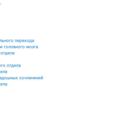
а
льного перехода
и головного мозга
 отдела
го отдела
дела
здошных сочленений
дела