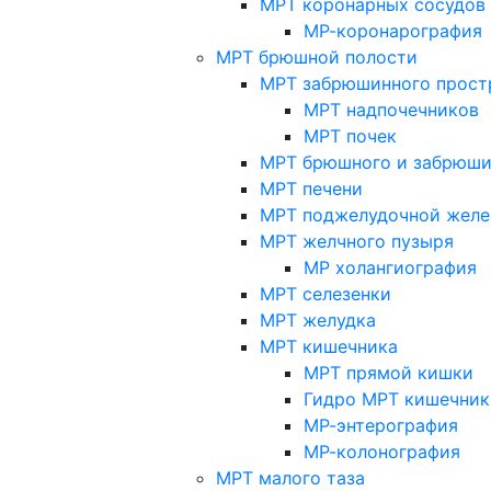
МРТ коронарных сосудов
МР-коронарография
МРТ брюшной полости
МРТ забрюшинного прост
МРТ надпочечников
МРТ почек
МРТ брюшного и забрюши
МРТ печени
МРТ поджелудочной желе
МРТ желчного пузыря
МР холангиография
МРТ селезенки
МРТ желудка
МРТ кишечника
МРТ прямой кишки
Гидро МРТ кишечник
МР-энтерография
МР-колонография
МРТ малого таза