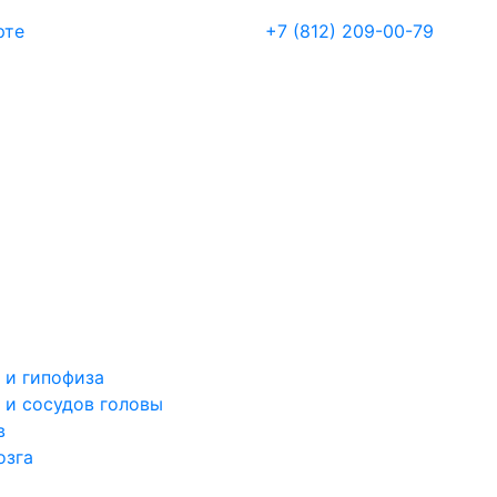
рте
+7 (812) 209-00-79
 и гипофиза
 и сосудов головы
в
озга