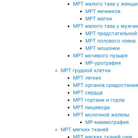
МРТ малого таза у женщи
МРТ яичников
МРТ матки
МРТ малого таза у мужчи
МРТ предстательной
МРТ полового члена
МРТ мошонки
МРТ мочевого пузыря
МР-урография
МРТ грудной клетки
МРТ легких
МРТ органов средостения
МРТ сердца
МРТ гортани и горла
МРТ пищевода
МРТ молочной железы
МР-маммография
МРТ мягких тканей
МРТ мягких тканей шеи