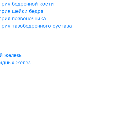
трия бедренной кости
трия шейки бедра
трия позвоночника
трия тазобедренного сустава
й железы
идных желез