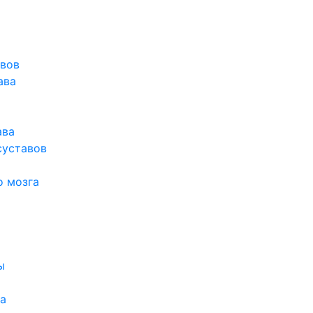
авов
ава
ава
суставов
о мозга
ы
а