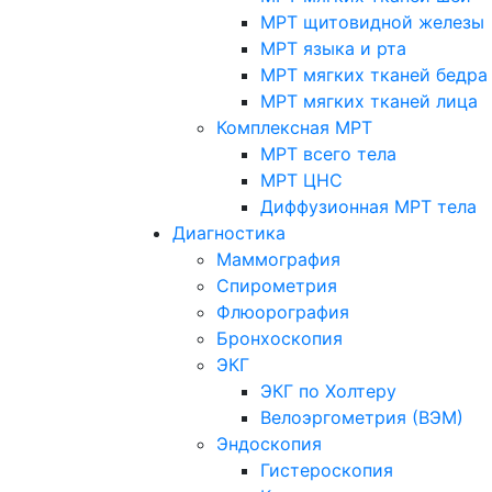
МРТ щитовидной железы
МРТ языка и рта
МРТ мягких тканей бедра
МРТ мягких тканей лица
Комплексная МРТ
МРТ всего тела
МРТ ЦНС
Диффузионная МРТ тела
Диагностика
Маммография
Спирометрия
Флюорография
Бронхоскопия
ЭКГ
ЭКГ по Холтеру
Велоэргометрия (ВЭМ)
Эндоскопия
Гистероскопия