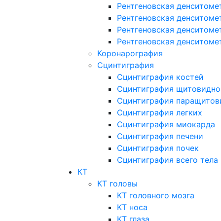
Рентгеновская денситоме
Рентгеновская денситоме
Рентгеновская денситоме
Рентгеновская денситоме
Коронарография
Сцинтиграфия
Сцинтиграфия костей
Сцинтиграфия щитовидно
Сцинтиграфия паращитов
Сцинтиграфия легких
Сцинтиграфия миокарда
Сцинтиграфия печени
Сцинтиграфия почек
Сцинтиграфия всего тела
КТ
КТ головы
КТ головного мозга
КТ носа
КТ глаза