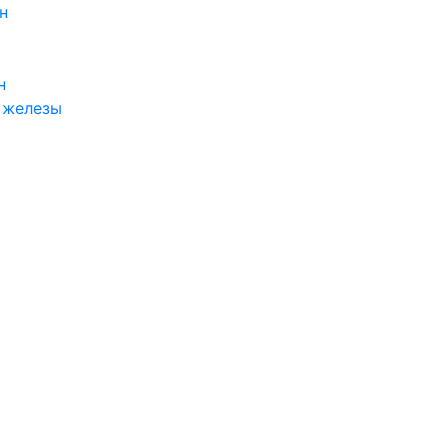
н
н
 железы