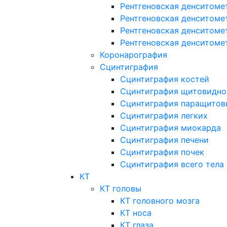
Рентгеновская денситоме
Рентгеновская денситоме
Рентгеновская денситоме
Рентгеновская денситоме
Коронарография
Сцинтиграфия
Сцинтиграфия костей
Сцинтиграфия щитовидно
Сцинтиграфия паращитов
Сцинтиграфия легких
Сцинтиграфия миокарда
Сцинтиграфия печени
Сцинтиграфия почек
Сцинтиграфия всего тела
КТ
КТ головы
КТ головного мозга
КТ носа
КТ глаза