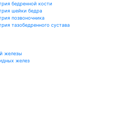
трия бедренной кости
трия шейки бедра
трия позвоночника
трия тазобедренного сустава
й железы
идных желез