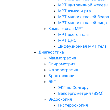
МРТ щитовидной железы
МРТ языка и рта
МРТ мягких тканей бедра
МРТ мягких тканей лица
Комплексная МРТ
МРТ всего тела
МРТ ЦНС
Диффузионная МРТ тела
Диагностика
Маммография
Спирометрия
Флюорография
Бронхоскопия
ЭКГ
ЭКГ по Холтеру
Велоэргометрия (ВЭМ)
Эндоскопия
Гистероскопия