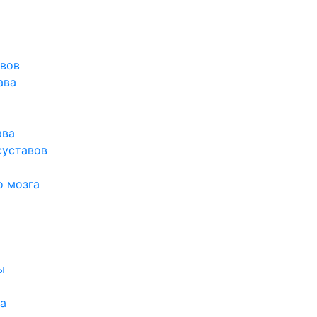
авов
ава
ава
суставов
о мозга
ы
а