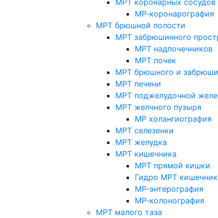
МРТ коронарных сосудов
МР-коронарография
МРТ брюшной полости
МРТ забрюшинного прост
МРТ надпочечников
МРТ почек
МРТ брюшного и забрюши
МРТ печени
МРТ поджелудочной желе
МРТ желчного пузыря
МР холангиография
МРТ селезенки
МРТ желудка
МРТ кишечника
МРТ прямой кишки
Гидро МРТ кишечник
МР-энтерография
МР-колонография
МРТ малого таза