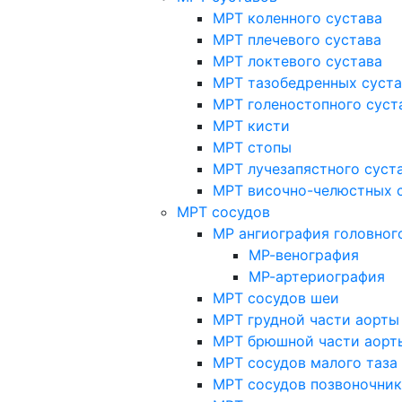
МРТ коленного сустава
МРТ плечевого сустава
МРТ локтевого сустава
МРТ тазобедренных суст
МРТ голеностопного суст
МРТ кисти
МРТ стопы
МРТ лучезапястного суст
МРТ височно-челюстных 
МРТ сосудов
МР ангиография головног
МР-венография
МР-артериография
МРТ сосудов шеи
МРТ грудной части аорты
МРТ брюшной части аорт
МРТ сосудов малого таза
МРТ сосудов позвоночник