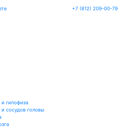
рте
+7 (812) 209-00-79
 и гипофиза
 и сосудов головы
в
озга