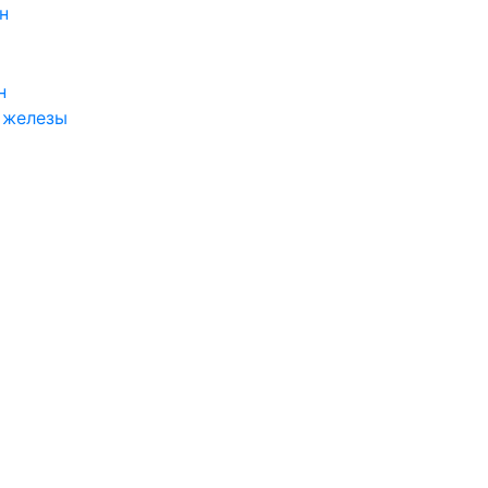
н
н
 железы