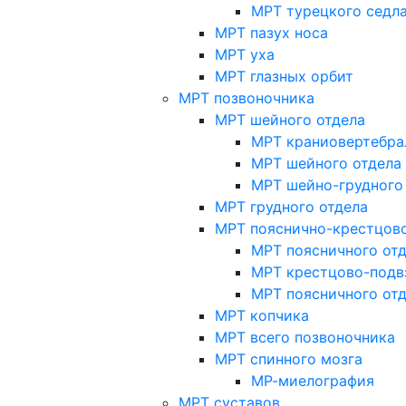
МРТ турецкого седл
МРТ пазух носа
МРТ уха
МРТ глазных орбит
МРТ позвоночника
МРТ шейного отдела
МРТ краниовертебра
МРТ шейного отдела 
МРТ шейно-грудного
МРТ грудного отдела
МРТ пояснично-крестцово
МРТ поясничного от
МРТ крестцово-подв
МРТ поясничного от
МРТ копчика
МРТ всего позвоночника
МРТ спинного мозга
МР-миелография
МРТ суставов