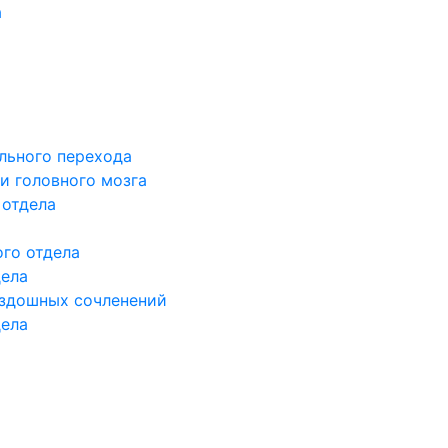
а
льного перехода
и головного мозга
 отдела
го отдела
дела
здошных сочленений
дела