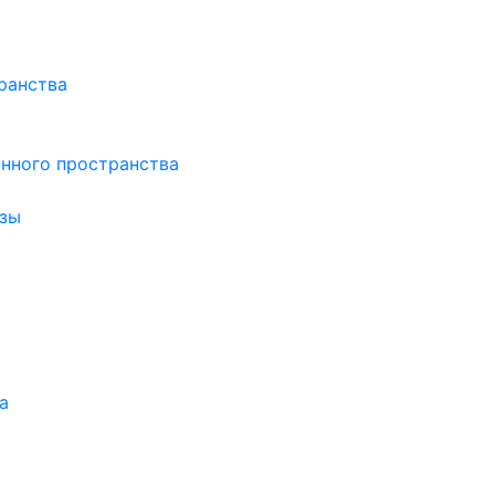
ранства
нного пространства
зы
а