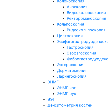
Колоноскопия
Аноскопия
Видеоколоноскопия
Ректороманоскопия
Кольпоскопия
Видеокольпоскопия
Цистоскопия
Эзофагогастродуоденоск
Гастроскопия
Эзофагоскопия
Фиброгастродуоден
Энтероскопия
Дерматоскопия
Ларингоскопия
ЭНМГ
ЭНМГ ног
ЭНМГ рук
ЭЭГ
Денситометрия костей