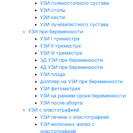
УЗИ голеностопного сустава
УЗИ стопы
УЗИ кисти
УЗИ лучезапястного сустава
УЗИ при беременности
УЗИ I триместра
УЗИ II триместра
УЗИ III триместра
3Д УЗИ при беременности
4Д УЗИ при беременности
УЗИ плода
допплер на УЗИ при беременности
УЗИ фетометрия
УЗИ на раннем сроке беременности
УЗИ после аборта
УЗИ с эластографией
УЗИ печени с эластографией
УЗИ молочных желез с
эластографией