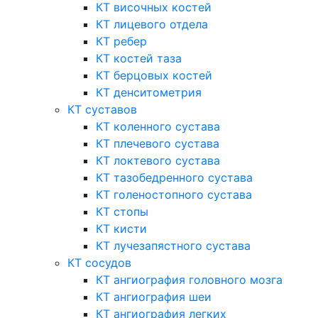
КТ височных костей
КТ лицевого отдела
КТ ребер
КТ костей таза
КТ берцовых костей
КТ денситометрия
КТ суставов
КТ коленного сустава
КТ плечевого сустава
КТ локтевого сустава
КТ тазобедренного сустава
КТ голеностопного сустава
КТ стопы
КТ кисти
КТ лучезапястного сустава
КТ сосудов
КТ ангиография головного мозга
КТ ангиография шеи
КТ ангиография легких