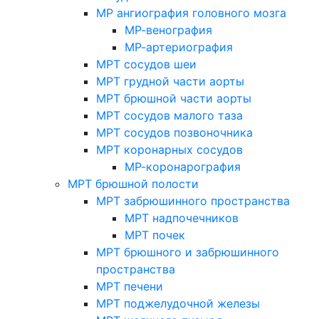
МР ангиография головного мозга
МР-венография
МР-артериография
МРТ сосудов шеи
МРТ грудной части аорты
МРТ брюшной части аорты
МРТ сосудов малого таза
МРТ сосудов позвоночника
МРТ коронарных сосудов
МР-коронарография
МРТ брюшной полости
МРТ забрюшинного пространства
МРТ надпочечников
МРТ почек
МРТ брюшного и забрюшинного
пространства
МРТ печени
МРТ поджелудочной железы