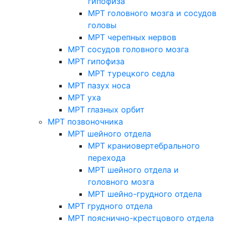
гипофиза
МРТ головного мозга и сосудов
головы
МРТ черепных нервов
МРТ сосудов головного мозга
МРТ гипофиза
МРТ турецкого седла
МРТ пазух носа
МРТ уха
МРТ глазных орбит
МРТ позвоночника
МРТ шейного отдела
МРТ краниовертебрального
перехода
МРТ шейного отдела и
головного мозга
МРТ шейно-грудного отдела
МРТ грудного отдела
МРТ пояснично-крестцового отдела