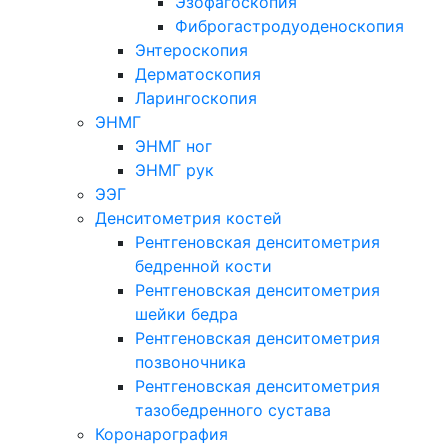
Эзофагоскопия
Фиброгастродуоденоскопия
Энтероскопия
Дерматоскопия
Ларингоскопия
ЭНМГ
ЭНМГ ног
ЭНМГ рук
ЭЭГ
Денситометрия костей
Рентгеновская денситометрия
бедренной кости
Рентгеновская денситометрия
шейки бедра
Рентгеновская денситометрия
позвоночника
Рентгеновская денситометрия
тазобедренного сустава
Коронарография