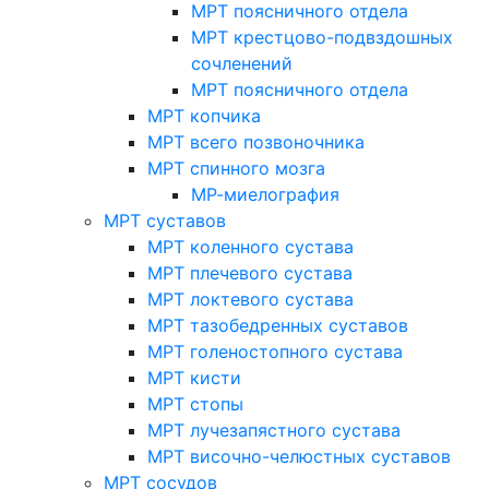
МРТ поясничного отдела
МРТ крестцово-подвздошных
сочленений
МРТ поясничного отдела
МРТ копчика
МРТ всего позвоночника
МРТ спинного мозга
МР-миелография
МРТ суставов
МРТ коленного сустава
МРТ плечевого сустава
МРТ локтевого сустава
МРТ тазобедренных суставов
МРТ голеностопного сустава
МРТ кисти
МРТ стопы
МРТ лучезапястного сустава
МРТ височно-челюстных суставов
МРТ сосудов