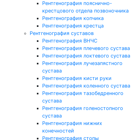
Рентгенография пояснично-
крестцового отдела позвоночника
Рентгенография копчика
Рентгенография крестца
Рентгенография суставов
Рентгенография ВНЧС
Рентгенография плечевого сустава
Рентгенография локтевого сустава
Рентгенография лучезапястного
сустава
Рентгенография кисти руки
Рентгенография коленного сустава
Рентгенография тазобедренного
сустава
Рентгенография голеностопного
сустава
Рентгенография нижних
конечностей
Рентгенография стопы