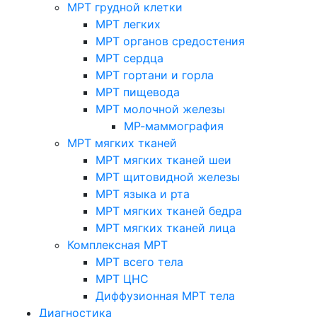
МРТ грудной клетки
МРТ легких
МРТ органов средостения
МРТ сердца
МРТ гортани и горла
МРТ пищевода
МРТ молочной железы
МР-маммография
МРТ мягких тканей
МРТ мягких тканей шеи
МРТ щитовидной железы
МРТ языка и рта
МРТ мягких тканей бедра
МРТ мягких тканей лица
Комплексная МРТ
МРТ всего тела
МРТ ЦНС
Диффузионная МРТ тела
Диагностика