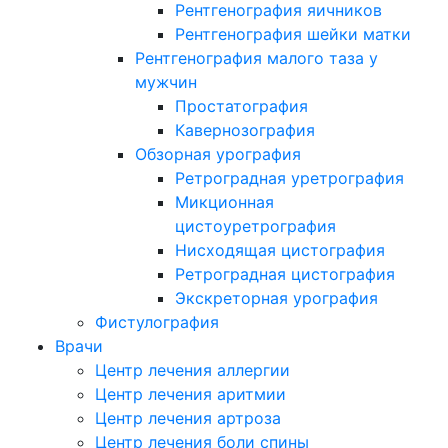
Рентгенография яичников
Рентгенография шейки матки
Рентгенография малого таза у
мужчин
Простатография
Кавернозография
Обзорная урография
Ретроградная уретрография
Микционная
цистоуретрография
Нисходящая цистография
Ретроградная цистография
Экскреторная урография
Фистулография
Врачи
Центр лечения аллергии
Центр лечения аритмии
Центр лечения артроза
Центр лечения боли спины