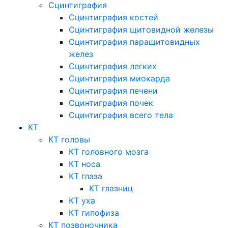
Сцинтиграфия
Сцинтиграфия костей
Сцинтиграфия щитовидной железы
Сцинтиграфия паращитовидных
желез
Сцинтиграфия легких
Сцинтиграфия миокарда
Сцинтиграфия печени
Сцинтиграфия почек
Сцинтиграфия всего тела
КТ
КТ головы
КТ головного мозга
КТ носа
КТ глаза
КТ глазниц
КТ уха
КТ гипофиза
КТ позвоночника