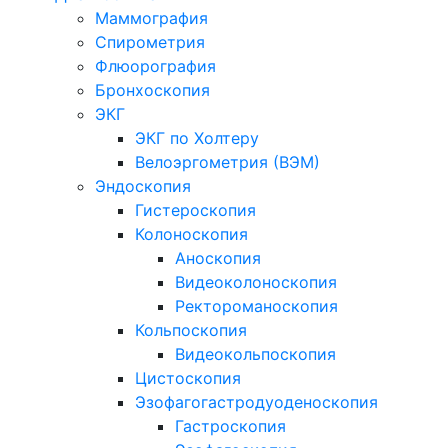
Маммография
Спирометрия
Флюорография
Бронхоскопия
ЭКГ
ЭКГ по Холтеру
Велоэргометрия (ВЭМ)
Эндоскопия
Гистероскопия
Колоноскопия
Аноскопия
Видеоколоноскопия
Ректороманоскопия
Кольпоскопия
Видеокольпоскопия
Цистоскопия
Эзофагогастродуоденоскопия
Гастроскопия