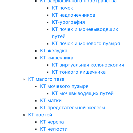
КТ забрюшинного пространства
КТ почек
КТ надпочечников
КТ-урография
КТ почек и мочевыводящих
путей
КТ почек и мочевого пузыря
КТ желудка
КТ кишечника
КТ виртуальная колоноскопия
КТ тонкого кишечника
КТ малого таза
КТ мочевого пузыря
КТ мочевыводящих путей
КТ матки
КТ предстательной железы
КТ костей
КТ черепа
КТ челюсти