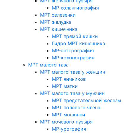
МРТ желчного пузыря
МР холангиография
МРТ селезенки
МРТ желудка
МРТ кишечника
МРТ прямой кишки
Гидро МРТ кишечника
МР-энтерография
МР-колонография
МРТ малого таза
МРТ малого таза у женщин
МРТ яичников
МРТ матки
МРТ малого таза у мужчин
МРТ предстательной железы
МРТ полового члена
МРТ мошонки
МРТ мочевого пузыря
МР-урография