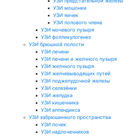
УЗИ предстательной железы
УЗИ мошонки
УЗИ яичек
УЗИ полового члена
УЗИ мочевого пузыря
УЗИ фолликулогенез
УЗИ брюшной полости
УЗИ печени
УЗИ печени и желчного пузыря
УЗИ желчного пузыря
УЗИ желчевыводящих путей
УЗИ поджелудочной железы
УЗИ селезёнки
УЗИ желудка
УЗИ кишечника
УЗИ аппендикса
УЗИ забрюшинного пространства
УЗИ почек
УЗИ надпочечников