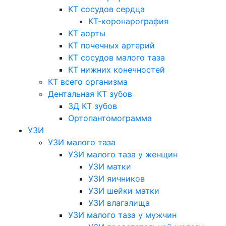
КТ сосудов сердца
КТ-коронарография
КТ аорты
КТ почечных артерий
КТ сосудов малого таза
КТ нижних конечностей
КТ всего организма
Дентальная КТ зубов
3Д КТ зубов
Ортопантомограмма
УЗИ
УЗИ малого таза
УЗИ малого таза у женщин
УЗИ матки
УЗИ яичников
УЗИ шейки матки
УЗИ влагалища
УЗИ малого таза у мужчин