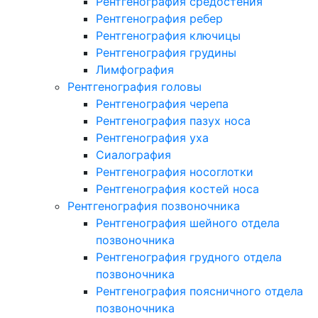
Рентгенография средостения
Рентгенография ребер
Рентгенография ключицы
Рентгенография грудины
Лимфография
Рентгенография головы
Рентгенография черепа
Рентгенография пазух носа
Рентгенография уха
Сиалография
Рентгенография носоглотки
Рентгенография костей носа
Рентгенография позвоночника
Рентгенография шейного отдела
позвоночника
Рентгенография грудного отдела
позвоночника
Рентгенография поясничного отдела
позвоночника