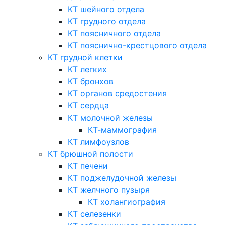
КТ шейного отдела
КТ грудного отдела
КТ поясничного отдела
КТ пояснично-крестцового отдела
КТ грудной клетки
КТ легких
КТ бронхов
КТ органов средостения
КТ сердца
КТ молочной железы
КТ-маммография
КТ лимфоузлов
КТ брюшной полости
КТ печени
КТ поджелудочной железы
КТ желчного пузыря
КТ холангиография
КТ селезенки