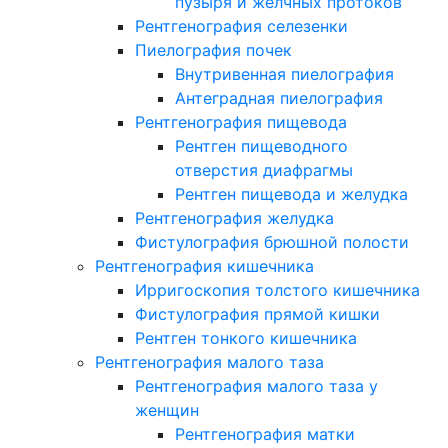
пузыря и желчных протоков
Рентгенография селезенки
Пиелография почек
Внутривенная пиелография
Антеградная пиелография
Рентгенография пищевода
Рентген пищеводного
отверстия диафрагмы
Рентген пищевода и желудка
Рентгенография желудка
Фистулография брюшной полости
Рентгенография кишечника
Ирригоскопия толстого кишечника
Фистулография прямой кишки
Рентген тонкого кишечника
Рентгенография малого таза
Рентгенография малого таза у
женщин
Рентгенография матки