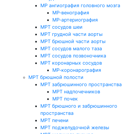
МР ангиография головного мозга
МР-венография
МР-артериография
МРТ сосудов шеи
МРТ грудной части аорты
МРТ брюшной части аорты
МРТ сосудов малого таза
МРТ сосудов позвоночника
МРТ коронарных сосудов
МР-коронарография
МРТ брюшной полости
МРТ забрюшинного пространства
МРТ надпочечников
МРТ почек
МРТ брюшного и забрюшинного
пространства
МРТ печени
МРТ поджелудочной железы