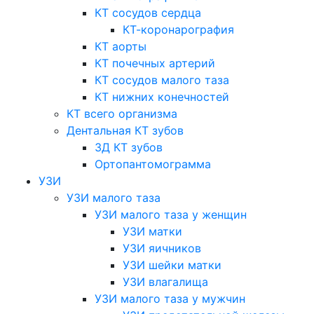
КТ сосудов сердца
КТ-коронарография
КТ аорты
КТ почечных артерий
КТ сосудов малого таза
КТ нижних конечностей
КТ всего организма
Дентальная КТ зубов
3Д КТ зубов
Ортопантомограмма
УЗИ
УЗИ малого таза
УЗИ малого таза у женщин
УЗИ матки
УЗИ яичников
УЗИ шейки матки
УЗИ влагалища
УЗИ малого таза у мужчин