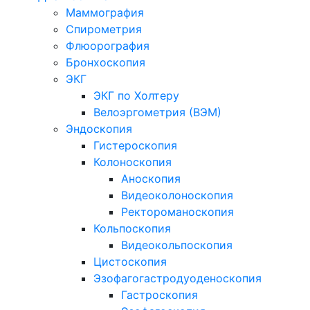
Маммография
Спирометрия
Флюорография
Бронхоскопия
ЭКГ
ЭКГ по Холтеру
Велоэргометрия (ВЭМ)
Эндоскопия
Гистероскопия
Колоноскопия
Аноскопия
Видеоколоноскопия
Ректороманоскопия
Кольпоскопия
Видеокольпоскопия
Цистоскопия
Эзофагогастродуоденоскопия
Гастроскопия