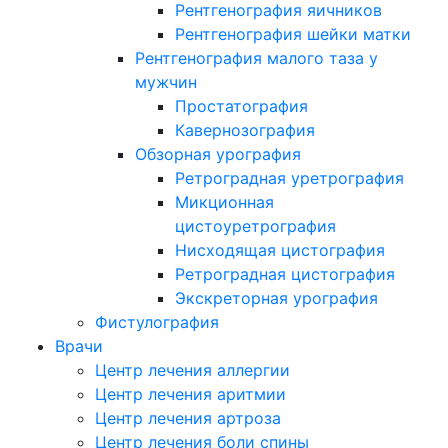
Рентгенография яичников
Рентгенография шейки матки
Рентгенография малого таза у
мужчин
Простатография
Кавернозография
Обзорная урография
Ретроградная уретрография
Микционная
цистоуретрография
Нисходящая цистография
Ретроградная цистография
Экскреторная урография
Фистулография
Врачи
Центр лечения аллергии
Центр лечения аритмии
Центр лечения артроза
Центр лечения боли спины