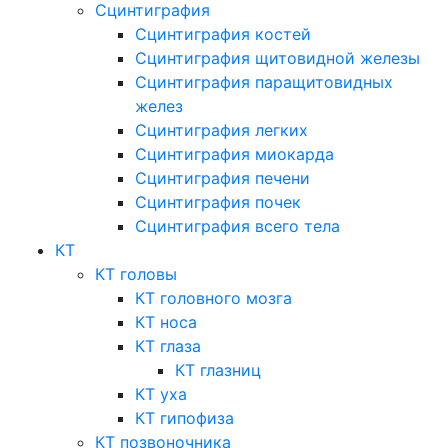
Сцинтиграфия
Сцинтиграфия костей
Сцинтиграфия щитовидной железы
Сцинтиграфия паращитовидных
желез
Сцинтиграфия легких
Сцинтиграфия миокарда
Сцинтиграфия печени
Сцинтиграфия почек
Сцинтиграфия всего тела
КТ
КТ головы
КТ головного мозга
КТ носа
КТ глаза
КТ глазниц
КТ уха
КТ гипофиза
КТ позвоночника