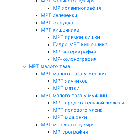
МРТ желчного пузыря
МР холангиография
МРТ селезенки
МРТ желудка
МРТ кишечника
МРТ прямой кишки
Гидро МРТ кишечника
МР-энтерография
МР-колонография
МРТ малого таза
МРТ малого таза у женщин
МРТ яичников
МРТ матки
МРТ малого таза у мужчин
МРТ предстательной железы
МРТ полового члена
МРТ мошонки
МРТ мочевого пузыря
МР-урография