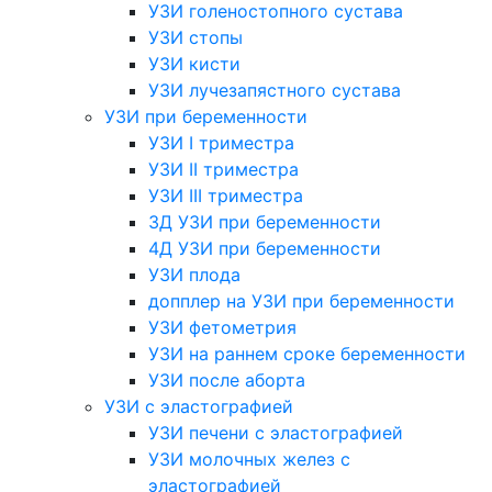
УЗИ голеностопного сустава
УЗИ стопы
УЗИ кисти
УЗИ лучезапястного сустава
УЗИ при беременности
УЗИ I триместра
УЗИ II триместра
УЗИ III триместра
3Д УЗИ при беременности
4Д УЗИ при беременности
УЗИ плода
допплер на УЗИ при беременности
УЗИ фетометрия
УЗИ на раннем сроке беременности
УЗИ после аборта
УЗИ с эластографией
УЗИ печени с эластографией
УЗИ молочных желез с
эластографией