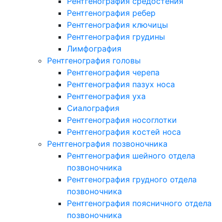
Рентгенография средостения
Рентгенография ребер
Рентгенография ключицы
Рентгенография грудины
Лимфография
Рентгенография головы
Рентгенография черепа
Рентгенография пазух носа
Рентгенография уха
Сиалография
Рентгенография носоглотки
Рентгенография костей носа
Рентгенография позвоночника
Рентгенография шейного отдела
позвоночника
Рентгенография грудного отдела
позвоночника
Рентгенография поясничного отдела
позвоночника