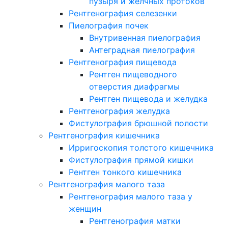
пузыря и желчных протоков
Рентгенография селезенки
Пиелография почек
Внутривенная пиелография
Антеградная пиелография
Рентгенография пищевода
Рентген пищеводного
отверстия диафрагмы
Рентген пищевода и желудка
Рентгенография желудка
Фистулография брюшной полости
Рентгенография кишечника
Ирригоскопия толстого кишечника
Фистулография прямой кишки
Рентген тонкого кишечника
Рентгенография малого таза
Рентгенография малого таза у
женщин
Рентгенография матки