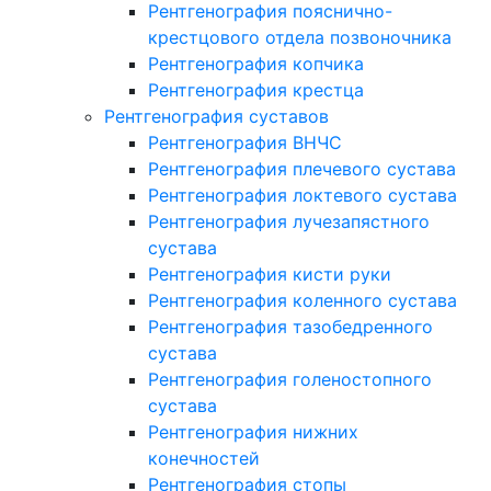
Рентгенография пояснично-
крестцового отдела позвоночника
Рентгенография копчика
Рентгенография крестца
Рентгенография суставов
Рентгенография ВНЧС
Рентгенография плечевого сустава
Рентгенография локтевого сустава
Рентгенография лучезапястного
сустава
Рентгенография кисти руки
Рентгенография коленного сустава
Рентгенография тазобедренного
сустава
Рентгенография голеностопного
сустава
Рентгенография нижних
конечностей
Рентгенография стопы