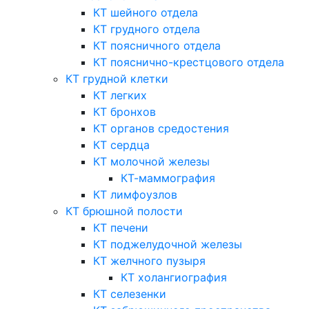
КТ шейного отдела
КТ грудного отдела
КТ поясничного отдела
КТ пояснично-крестцового отдела
КТ грудной клетки
КТ легких
КТ бронхов
КТ органов средостения
КТ сердца
КТ молочной железы
КТ-маммография
КТ лимфоузлов
КТ брюшной полости
КТ печени
КТ поджелудочной железы
КТ желчного пузыря
КТ холангиография
КТ селезенки