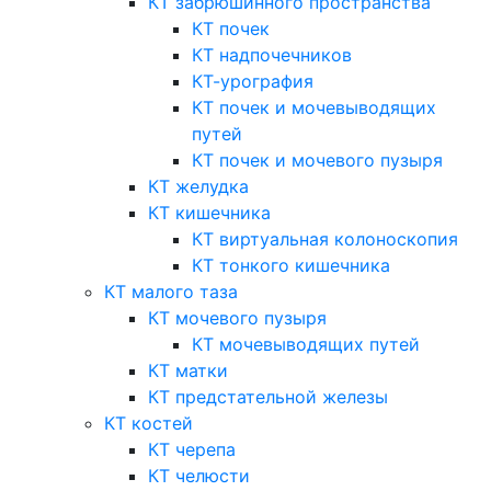
КТ забрюшинного пространства
КТ почек
КТ надпочечников
КТ-урография
КТ почек и мочевыводящих
путей
КТ почек и мочевого пузыря
КТ желудка
КТ кишечника
КТ виртуальная колоноскопия
КТ тонкого кишечника
КТ малого таза
КТ мочевого пузыря
КТ мочевыводящих путей
КТ матки
КТ предстательной железы
КТ костей
КТ черепа
КТ челюсти