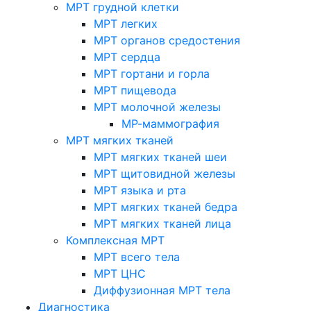
МРТ грудной клетки
МРТ легких
МРТ органов средостения
МРТ сердца
МРТ гортани и горла
МРТ пищевода
МРТ молочной железы
МР-маммография
МРТ мягких тканей
МРТ мягких тканей шеи
МРТ щитовидной железы
МРТ языка и рта
МРТ мягких тканей бедра
МРТ мягких тканей лица
Комплексная МРТ
МРТ всего тела
МРТ ЦНС
Диффузионная МРТ тела
Диагностика