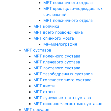
МРТ поясничного отдела
МРТ крестцово-подвздошных
сочленений
МРТ поясничного отдела
МРТ копчика
МРТ всего позвоночника
МРТ спинного мозга
МР-миелография
МРТ суставов
МРТ коленного сустава
МРТ плечевого сустава
МРТ локтевого сустава
МРТ тазобедренных суставов
МРТ голеностопного сустава
МРТ кисти
МРТ стопы
МРТ лучезапястного сустава
МРТ височно-челюстных суставов
МРТ сосудов