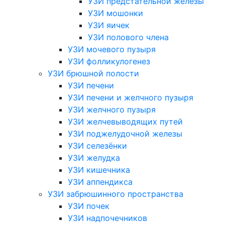
УЗИ предстательной железы
УЗИ мошонки
УЗИ яичек
УЗИ полового члена
УЗИ мочевого пузыря
УЗИ фолликулогенез
УЗИ брюшной полости
УЗИ печени
УЗИ печени и желчного пузыря
УЗИ желчного пузыря
УЗИ желчевыводящих путей
УЗИ поджелудочной железы
УЗИ селезёнки
УЗИ желудка
УЗИ кишечника
УЗИ аппендикса
УЗИ забрюшинного пространства
УЗИ почек
УЗИ надпочечников