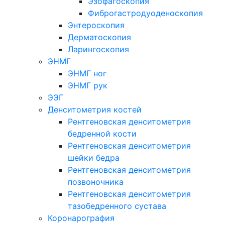
Эзофагоскопия
Фиброгастродуоденоскопия
Энтероскопия
Дерматоскопия
Ларингоскопия
ЭНМГ
ЭНМГ ног
ЭНМГ рук
ЭЭГ
Денситометрия костей
Рентгеновская денситометрия
бедренной кости
Рентгеновская денситометрия
шейки бедра
Рентгеновская денситометрия
позвоночника
Рентгеновская денситометрия
тазобедренного сустава
Коронарография