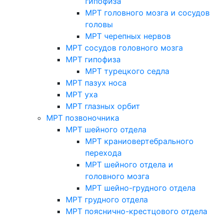
гипофиза
МРТ головного мозга и сосудов
головы
МРТ черепных нервов
МРТ сосудов головного мозга
МРТ гипофиза
МРТ турецкого седла
МРТ пазух носа
МРТ уха
МРТ глазных орбит
МРТ позвоночника
МРТ шейного отдела
МРТ краниовертебрального
перехода
МРТ шейного отдела и
головного мозга
МРТ шейно-грудного отдела
МРТ грудного отдела
МРТ пояснично-крестцового отдела