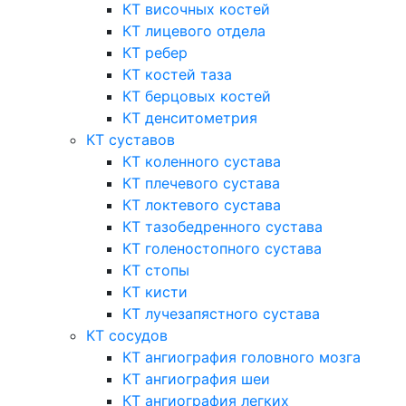
КТ височных костей
КТ лицевого отдела
КТ ребер
КТ костей таза
КТ берцовых костей
КТ денситометрия
КТ суставов
КТ коленного сустава
КТ плечевого сустава
КТ локтевого сустава
КТ тазобедренного сустава
КТ голеностопного сустава
КТ стопы
КТ кисти
КТ лучезапястного сустава
КТ сосудов
КТ ангиография головного мозга
КТ ангиография шеи
КТ ангиография легких