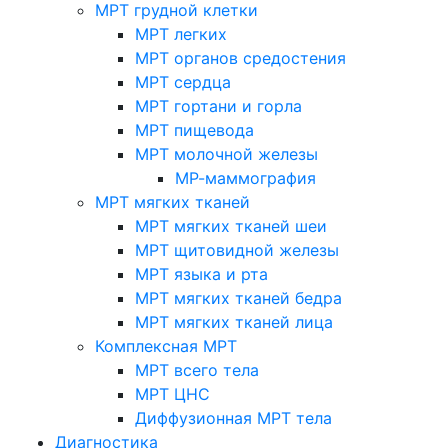
МРТ грудной клетки
МРТ легких
МРТ органов средостения
МРТ сердца
МРТ гортани и горла
МРТ пищевода
МРТ молочной железы
МР-маммография
МРТ мягких тканей
МРТ мягких тканей шеи
МРТ щитовидной железы
МРТ языка и рта
МРТ мягких тканей бедра
МРТ мягких тканей лица
Комплексная МРТ
МРТ всего тела
МРТ ЦНС
Диффузионная МРТ тела
Диагностика