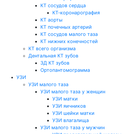
КТ сосудов сердца
КТ-коронарография
КТ аорты
КТ почечных артерий
КТ сосудов малого таза
КТ нижних конечностей
КТ всего организма
Дентальная КТ зубов
3Д КТ зубов
Ортопантомограмма
УЗИ
УЗИ малого таза
УЗИ малого таза у женщин
УЗИ матки
УЗИ яичников
УЗИ шейки матки
УЗИ влагалища
УЗИ малого таза у мужчин