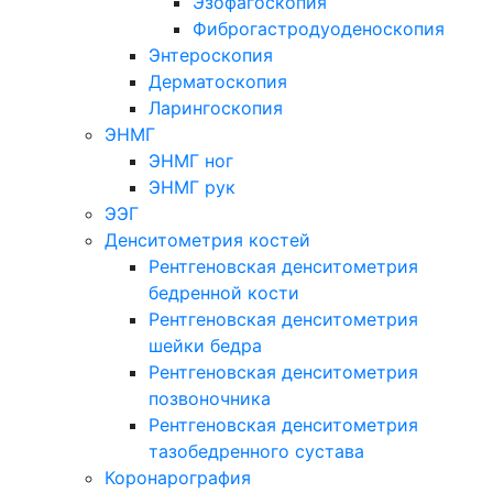
Эзофагоскопия
Фиброгастродуоденоскопия
Энтероскопия
Дерматоскопия
Ларингоскопия
ЭНМГ
ЭНМГ ног
ЭНМГ рук
ЭЭГ
Денситометрия костей
Рентгеновская денситометрия
бедренной кости
Рентгеновская денситометрия
шейки бедра
Рентгеновская денситометрия
позвоночника
Рентгеновская денситометрия
тазобедренного сустава
Коронарография