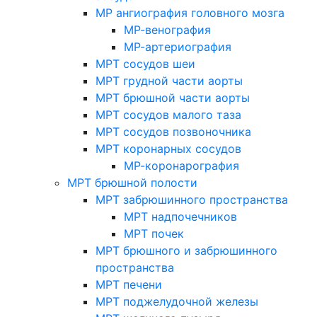
МР ангиография головного мозга
МР-венография
МР-артериография
МРТ сосудов шеи
МРТ грудной части аорты
МРТ брюшной части аорты
МРТ сосудов малого таза
МРТ сосудов позвоночника
МРТ коронарных сосудов
МР-коронарография
МРТ брюшной полости
МРТ забрюшинного пространства
МРТ надпочечников
МРТ почек
МРТ брюшного и забрюшинного
пространства
МРТ печени
МРТ поджелудочной железы