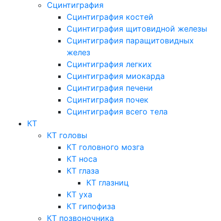
Сцинтиграфия
Сцинтиграфия костей
Сцинтиграфия щитовидной железы
Сцинтиграфия паращитовидных
желез
Сцинтиграфия легких
Сцинтиграфия миокарда
Сцинтиграфия печени
Сцинтиграфия почек
Сцинтиграфия всего тела
КТ
КТ головы
КТ головного мозга
КТ носа
КТ глаза
КТ глазниц
КТ уха
КТ гипофиза
КТ позвоночника