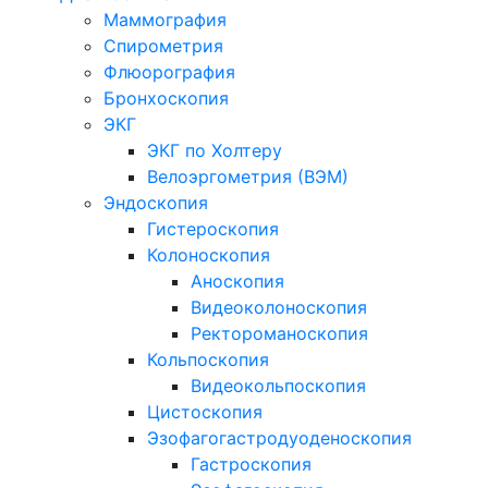
Маммография
Спирометрия
Флюорография
Бронхоскопия
ЭКГ
ЭКГ по Холтеру
Велоэргометрия (ВЭМ)
Эндоскопия
Гистероскопия
Колоноскопия
Аноскопия
Видеоколоноскопия
Ректороманоскопия
Кольпоскопия
Видеокольпоскопия
Цистоскопия
Эзофагогастродуоденоскопия
Гастроскопия