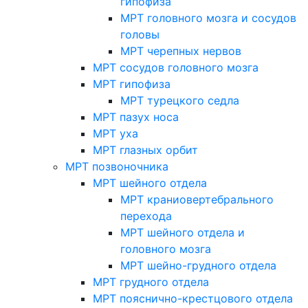
гипофиза
МРТ головного мозга и сосудов
головы
МРТ черепных нервов
МРТ сосудов головного мозга
МРТ гипофиза
МРТ турецкого седла
МРТ пазух носа
МРТ уха
МРТ глазных орбит
МРТ позвоночника
МРТ шейного отдела
МРТ краниовертебрального
перехода
МРТ шейного отдела и
головного мозга
МРТ шейно-грудного отдела
МРТ грудного отдела
МРТ пояснично-крестцового отдела