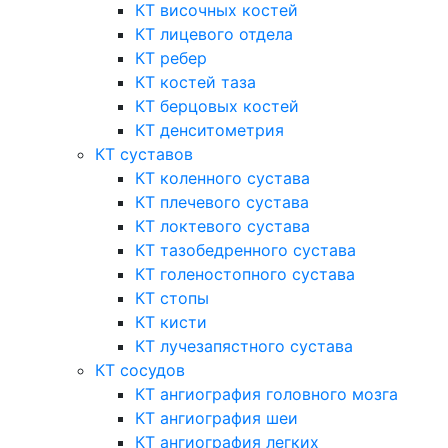
КТ височных костей
КТ лицевого отдела
КТ ребер
КТ костей таза
КТ берцовых костей
КТ денситометрия
КТ суставов
КТ коленного сустава
КТ плечевого сустава
КТ локтевого сустава
КТ тазобедренного сустава
КТ голеностопного сустава
КТ стопы
КТ кисти
КТ лучезапястного сустава
КТ сосудов
КТ ангиография головного мозга
КТ ангиография шеи
КТ ангиография легких