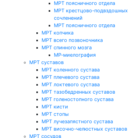
МРТ поясничного отдела
МРТ крестцово-подвздошных
сочленений
МРТ поясничного отдела
МРТ копчика
МРТ всего позвоночника
МРТ спинного мозга
МР-миелография
МРТ суставов
МРТ коленного сустава
МРТ плечевого сустава
МРТ локтевого сустава
МРТ тазобедренных суставов
МРТ голеностопного сустава
МРТ кисти
МРТ стопы
МРТ лучезапястного сустава
МРТ височно-челюстных суставов
МРТ сосудов