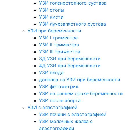
УЗИ голеностопного сустава
УЗИ стопы
УЗИ кисти
УЗИ лучезапястного сустава
УЗИ при беременности
УЗИ I триместра
УЗИ II триместра
УЗИ III триместра
3Д УЗИ при беременности
4Д УЗИ при беременности
УЗИ плода
допплер на УЗИ при беременности
УЗИ фетометрия
УЗИ на раннем сроке беременности
УЗИ после аборта
УЗИ с эластографией
УЗИ печени с эластографией
УЗИ молочных желез с
эластографией