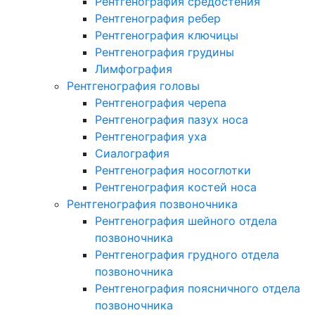
Рентгенография средостения
Рентгенография ребер
Рентгенография ключицы
Рентгенография грудины
Лимфография
Рентгенография головы
Рентгенография черепа
Рентгенография пазух носа
Рентгенография уха
Сиалография
Рентгенография носоглотки
Рентгенография костей носа
Рентгенография позвоночника
Рентгенография шейного отдела
позвоночника
Рентгенография грудного отдела
позвоночника
Рентгенография поясничного отдела
позвоночника