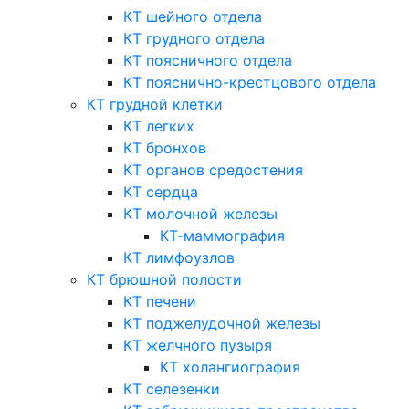
КТ шейного отдела
КТ грудного отдела
КТ поясничного отдела
КТ пояснично-крестцового отдела
КТ грудной клетки
КТ легких
КТ бронхов
КТ органов средостения
КТ сердца
КТ молочной железы
КТ-маммография
КТ лимфоузлов
КТ брюшной полости
КТ печени
КТ поджелудочной железы
КТ желчного пузыря
КТ холангиография
КТ селезенки