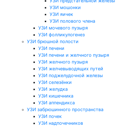
УЗИ предстательной железы
УЗИ мошонки
УЗИ яичек
УЗИ полового члена
УЗИ мочевого пузыря
УЗИ фолликулогенез
УЗИ брюшной полости
УЗИ печени
УЗИ печени и желчного пузыря
УЗИ желчного пузыря
УЗИ желчевыводящих путей
УЗИ поджелудочной железы
УЗИ селезёнки
УЗИ желудка
УЗИ кишечника
УЗИ аппендикса
УЗИ забрюшинного пространства
УЗИ почек
УЗИ надпочечников