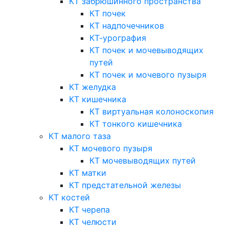
КТ забрюшинного пространства
КТ почек
КТ надпочечников
КТ-урография
КТ почек и мочевыводящих
путей
КТ почек и мочевого пузыря
КТ желудка
КТ кишечника
КТ виртуальная колоноскопия
КТ тонкого кишечника
КТ малого таза
КТ мочевого пузыря
КТ мочевыводящих путей
КТ матки
КТ предстательной железы
КТ костей
КТ черепа
КТ челюсти