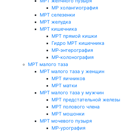
МРТ желчного пузыря
МР холангиография
МРТ селезенки
МРТ желудка
МРТ кишечника
МРТ прямой кишки
Гидро МРТ кишечника
МР-энтерография
МР-колонография
МРТ малого таза
МРТ малого таза у женщин
МРТ яичников
МРТ матки
МРТ малого таза у мужчин
МРТ предстательной железы
МРТ полового члена
МРТ мошонки
МРТ мочевого пузыря
МР-урография