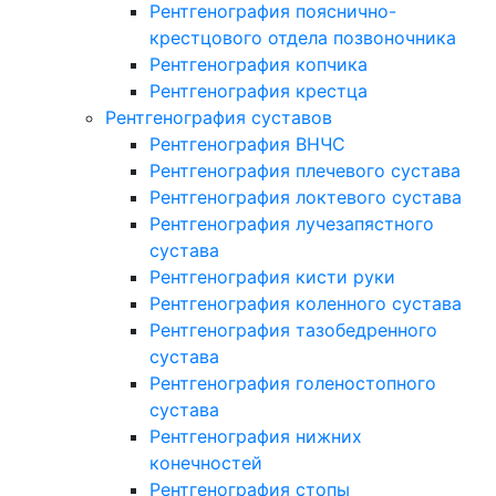
Рентгенография пояснично-
крестцового отдела позвоночника
Рентгенография копчика
Рентгенография крестца
Рентгенография суставов
Рентгенография ВНЧС
Рентгенография плечевого сустава
Рентгенография локтевого сустава
Рентгенография лучезапястного
сустава
Рентгенография кисти руки
Рентгенография коленного сустава
Рентгенография тазобедренного
сустава
Рентгенография голеностопного
сустава
Рентгенография нижних
конечностей
Рентгенография стопы