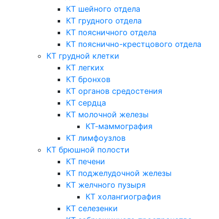
КТ шейного отдела
КТ грудного отдела
КТ поясничного отдела
КТ пояснично-крестцового отдела
КТ грудной клетки
КТ легких
КТ бронхов
КТ органов средостения
КТ сердца
КТ молочной железы
КТ-маммография
КТ лимфоузлов
КТ брюшной полости
КТ печени
КТ поджелудочной железы
КТ желчного пузыря
КТ холангиография
КТ селезенки