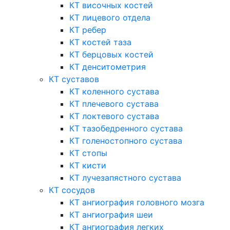
КТ височных костей
КТ лицевого отдела
КТ ребер
КТ костей таза
КТ берцовых костей
КТ денситометрия
КТ суставов
КТ коленного сустава
КТ плечевого сустава
КТ локтевого сустава
КТ тазобедренного сустава
КТ голеностопного сустава
КТ стопы
КТ кисти
КТ лучезапястного сустава
КТ сосудов
КТ ангиография головного мозга
КТ ангиография шеи
КТ ангиография легких