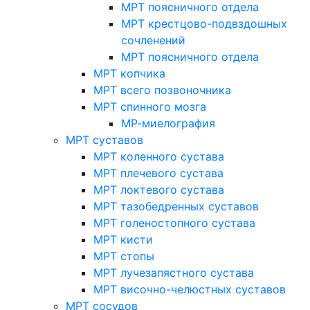
МРТ поясничного отдела
МРТ крестцово-подвздошных
сочленений
МРТ поясничного отдела
МРТ копчика
МРТ всего позвоночника
МРТ спинного мозга
МР-миелография
МРТ суставов
МРТ коленного сустава
МРТ плечевого сустава
МРТ локтевого сустава
МРТ тазобедренных суставов
МРТ голеностопного сустава
МРТ кисти
МРТ стопы
МРТ лучезапястного сустава
МРТ височно-челюстных суставов
МРТ сосудов