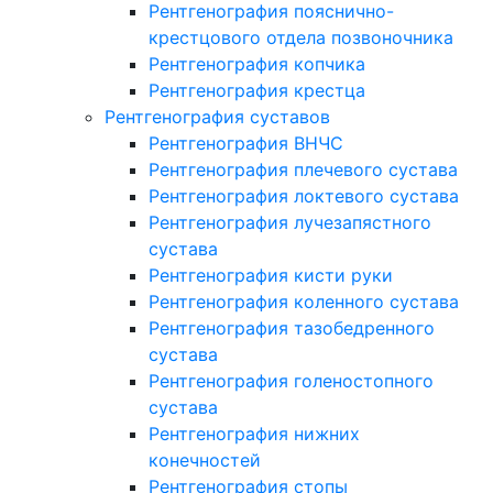
Рентгенография пояснично-
крестцового отдела позвоночника
Рентгенография копчика
Рентгенография крестца
Рентгенография суставов
Рентгенография ВНЧС
Рентгенография плечевого сустава
Рентгенография локтевого сустава
Рентгенография лучезапястного
сустава
Рентгенография кисти руки
Рентгенография коленного сустава
Рентгенография тазобедренного
сустава
Рентгенография голеностопного
сустава
Рентгенография нижних
конечностей
Рентгенография стопы