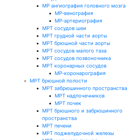
МР ангиография головного мозга
МР-венография
МР-артериография
МРТ сосудов шеи
МРТ грудной части аорты
МРТ брюшной части аорты
МРТ сосудов малого таза
МРТ сосудов позвоночника
МРТ коронарных сосудов
МР-коронарография
МРТ брюшной полости
МРТ забрюшинного пространства
МРТ надпочечников
МРТ почек
МРТ брюшного и забрюшинного
пространства
МРТ печени
МРТ поджелудочной железы