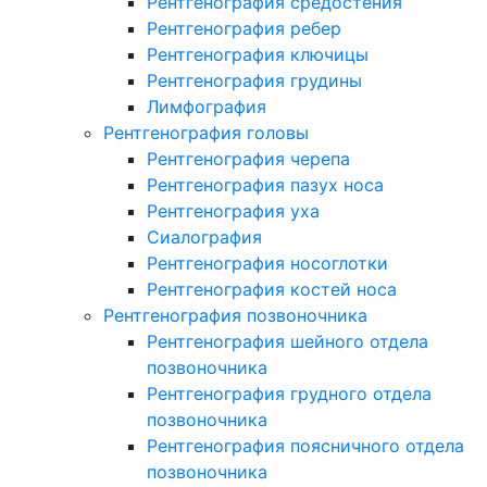
Рентгенография средостения
Рентгенография ребер
Рентгенография ключицы
Рентгенография грудины
Лимфография
Рентгенография головы
Рентгенография черепа
Рентгенография пазух носа
Рентгенография уха
Сиалография
Рентгенография носоглотки
Рентгенография костей носа
Рентгенография позвоночника
Рентгенография шейного отдела
позвоночника
Рентгенография грудного отдела
позвоночника
Рентгенография поясничного отдела
позвоночника