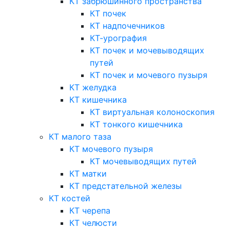
КТ забрюшинного пространства
КТ почек
КТ надпочечников
КТ-урография
КТ почек и мочевыводящих
путей
КТ почек и мочевого пузыря
КТ желудка
КТ кишечника
КТ виртуальная колоноскопия
КТ тонкого кишечника
КТ малого таза
КТ мочевого пузыря
КТ мочевыводящих путей
КТ матки
КТ предстательной железы
КТ костей
КТ черепа
КТ челюсти