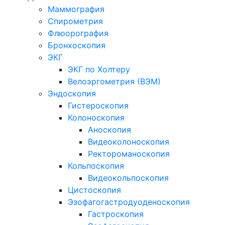
Маммография
Спирометрия
Флюорография
Бронхоскопия
ЭКГ
ЭКГ по Холтеру
Велоэргометрия (ВЭМ)
Эндоскопия
Гистероскопия
Колоноскопия
Аноскопия
Видеоколоноскопия
Ректороманоскопия
Кольпоскопия
Видеокольпоскопия
Цистоскопия
Эзофагогастродуоденоскопия
Гастроскопия