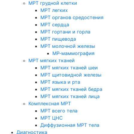
МРТ грудной клетки
МРТ легких
МРТ органов средостения
МРТ сердца
МРТ гортани и горла
МРТ пищевода
МРТ молочной железы
МР-маммография
МРТ мягких тканей
МРТ мягких тканей шеи
МРТ щитовидной железы
МРТ языка и рта
МРТ мягких тканей бедра
МРТ мягких тканей лица
Комплексная МРТ
МРТ всего тела
МРТ ЦНС
Диффузионная МРТ тела
Диагностика