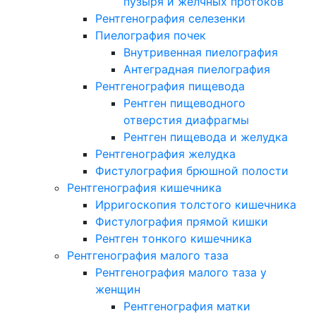
пузыря и желчных протоков
Рентгенография селезенки
Пиелография почек
Внутривенная пиелография
Антеградная пиелография
Рентгенография пищевода
Рентген пищеводного
отверстия диафрагмы
Рентген пищевода и желудка
Рентгенография желудка
Фистулография брюшной полости
Рентгенография кишечника
Ирригоскопия толстого кишечника
Фистулография прямой кишки
Рентген тонкого кишечника
Рентгенография малого таза
Рентгенография малого таза у
женщин
Рентгенография матки