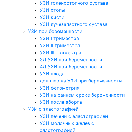
УЗИ голеностопного сустава
УЗИ стопы
УЗИ кисти
УЗИ лучезапястного сустава
УЗИ при беременности
УЗИ I триместра
УЗИ II триместра
УЗИ III триместра
3Д УЗИ при беременности
4Д УЗИ при беременности
УЗИ плода
допплер на УЗИ при беременности
УЗИ фетометрия
УЗИ на раннем сроке беременности
УЗИ после аборта
УЗИ с эластографией
УЗИ печени с эластографией
УЗИ молочных желез с
эластографией