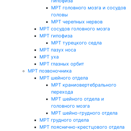
гипофиза
МРТ головного мозга и сосудов
головы
МРТ черепных нервов
МРТ сосудов головного мозга
МРТ гипофиза
МРТ турецкого седла
МРТ пазух носа
МРТ уха
МРТ глазных орбит
МРТ позвоночника
МРТ шейного отдела
МРТ краниовертебрального
перехода
МРТ шейного отдела и
головного мозга
МРТ шейно-грудного отдела
МРТ грудного отдела
МРТ пояснично-крестцового отдела