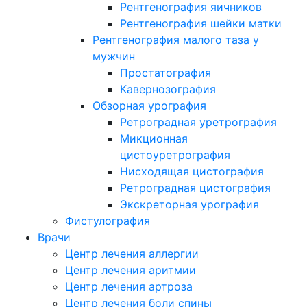
Рентгенография яичников
Рентгенография шейки матки
Рентгенография малого таза у
мужчин
Простатография
Кавернозография
Обзорная урография
Ретроградная уретрография
Микционная
цистоуретрография
Нисходящая цистография
Ретроградная цистография
Экскреторная урография
Фистулография
Врачи
Центр лечения аллергии
Центр лечения аритмии
Центр лечения артроза
Центр лечения боли спины