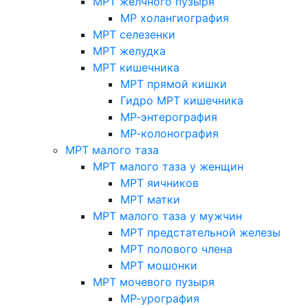
МРТ желчного пузыря
МР холангиография
МРТ селезенки
МРТ желудка
МРТ кишечника
МРТ прямой кишки
Гидро МРТ кишечника
МР-энтерография
МР-колонография
МРТ малого таза
МРТ малого таза у женщин
МРТ яичников
МРТ матки
МРТ малого таза у мужчин
МРТ предстательной железы
МРТ полового члена
МРТ мошонки
МРТ мочевого пузыря
МР-урография