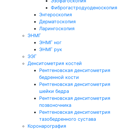
Эзофагоскопия
Фиброгастродуоденоскопия
Энтероскопия
Дерматоскопия
Ларингоскопия
ЭНМГ
ЭНМГ ног
ЭНМГ рук
ЭЭГ
Денситометрия костей
Рентгеновская денситометрия
бедренной кости
Рентгеновская денситометрия
шейки бедра
Рентгеновская денситометрия
позвоночника
Рентгеновская денситометрия
тазобедренного сустава
Коронарография