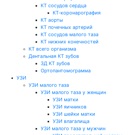
КТ сосудов сердца
КТ-коронарография
КТ аорты
КТ почечных артерий
КТ сосудов малого таза
КТ нижних конечностей
КТ всего организма
Дентальная КТ зубов
3Д КТ зубов
Ортопантомограмма
УЗИ
УЗИ малого таза
УЗИ малого таза у женщин
УЗИ матки
УЗИ яичников
УЗИ шейки матки
УЗИ влагалища
УЗИ малого таза у мужчин