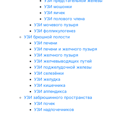
УЗИ предстательной железы
УЗИ мошонки
УЗИ яичек
УЗИ полового члена
УЗИ мочевого пузыря
УЗИ фолликулогенез
УЗИ брюшной полости
УЗИ печени
УЗИ печени и желчного пузыря
УЗИ желчного пузыря
УЗИ желчевыводящих путей
УЗИ поджелудочной железы
УЗИ селезёнки
УЗИ желудка
УЗИ кишечника
УЗИ аппендикса
УЗИ забрюшинного пространства
УЗИ почек
УЗИ надпочечников