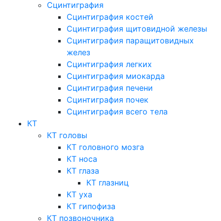
Сцинтиграфия
Сцинтиграфия костей
Сцинтиграфия щитовидной железы
Сцинтиграфия паращитовидных
желез
Сцинтиграфия легких
Сцинтиграфия миокарда
Сцинтиграфия печени
Сцинтиграфия почек
Сцинтиграфия всего тела
КТ
КТ головы
КТ головного мозга
КТ носа
КТ глаза
КТ глазниц
КТ уха
КТ гипофиза
КТ позвоночника