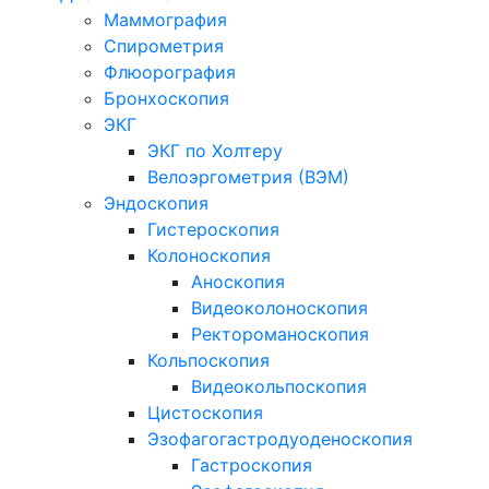
Маммография
Спирометрия
Флюорография
Бронхоскопия
ЭКГ
ЭКГ по Холтеру
Велоэргометрия (ВЭМ)
Эндоскопия
Гистероскопия
Колоноскопия
Аноскопия
Видеоколоноскопия
Ректороманоскопия
Кольпоскопия
Видеокольпоскопия
Цистоскопия
Эзофагогастродуоденоскопия
Гастроскопия