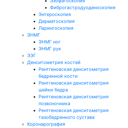
Эзофагоскопия
Фиброгастродуоденоскопия
Энтероскопия
Дерматоскопия
Ларингоскопия
ЭНМГ
ЭНМГ ног
ЭНМГ рук
ЭЭГ
Денситометрия костей
Рентгеновская денситометрия
бедренной кости
Рентгеновская денситометрия
шейки бедра
Рентгеновская денситометрия
позвоночника
Рентгеновская денситометрия
тазобедренного сустава
Коронарография