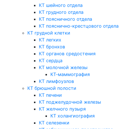
КТ шейного отдела
КТ грудного отдела
КТ поясничного отдела
КТ пояснично-крестцового отдела
КТ грудной клетки
КТ легких
КТ бронхов
КТ органов средостения
КТ сердца
КТ молочной железы
КТ-маммография
КТ лимфоузлов
КТ брюшной полости
КТ печени
КТ поджелудочной железы
КТ желчного пузыря
КТ холангиография
КТ селезенки