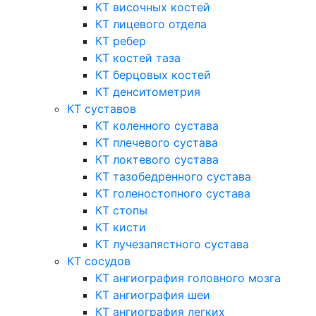
КТ височных костей
КТ лицевого отдела
КТ ребер
КТ костей таза
КТ берцовых костей
КТ денситометрия
КТ суставов
КТ коленного сустава
КТ плечевого сустава
КТ локтевого сустава
КТ тазобедренного сустава
КТ голеностопного сустава
КТ стопы
КТ кисти
КТ лучезапястного сустава
КТ сосудов
КТ ангиография головного мозга
КТ ангиография шеи
КТ ангиография легких