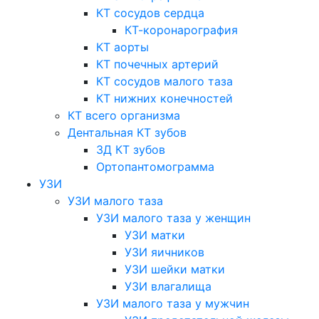
КТ сосудов сердца
КТ-коронарография
КТ аорты
КТ почечных артерий
КТ сосудов малого таза
КТ нижних конечностей
КТ всего организма
Дентальная КТ зубов
3Д КТ зубов
Ортопантомограмма
УЗИ
УЗИ малого таза
УЗИ малого таза у женщин
УЗИ матки
УЗИ яичников
УЗИ шейки матки
УЗИ влагалища
УЗИ малого таза у мужчин