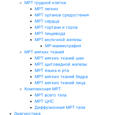
МРТ грудной клетки
МРТ легких
МРТ органов средостения
МРТ сердца
МРТ гортани и горла
МРТ пищевода
МРТ молочной железы
МР-маммография
МРТ мягких тканей
МРТ мягких тканей шеи
МРТ щитовидной железы
МРТ языка и рта
МРТ мягких тканей бедра
МРТ мягких тканей лица
Комплексная МРТ
МРТ всего тела
МРТ ЦНС
Диффузионная МРТ тела
Диагностика