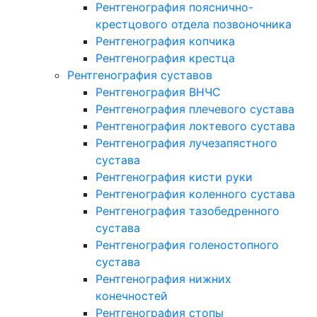
Рентгенография пояснично-
крестцового отдела позвоночника
Рентгенография копчика
Рентгенография крестца
Рентгенография суставов
Рентгенография ВНЧС
Рентгенография плечевого сустава
Рентгенография локтевого сустава
Рентгенография лучезапястного
сустава
Рентгенография кисти руки
Рентгенография коленного сустава
Рентгенография тазобедренного
сустава
Рентгенография голеностопного
сустава
Рентгенография нижних
конечностей
Рентгенография стопы