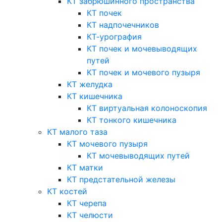
КТ забрюшинного пространства
КТ почек
КТ надпочечников
КТ-урография
КТ почек и мочевыводящих
путей
КТ почек и мочевого пузыря
КТ желудка
КТ кишечника
КТ виртуальная колоноскопия
КТ тонкого кишечника
КТ малого таза
КТ мочевого пузыря
КТ мочевыводящих путей
КТ матки
КТ предстательной железы
КТ костей
КТ черепа
КТ челюсти