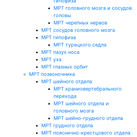
гипофиза
МРТ головного мозга и сосудов
головы
МРТ черепных нервов
МРТ сосудов головного мозга
МРТ гипофиза
МРТ турецкого седла
МРТ пазух носа
МРТ уха
МРТ глазных орбит
МРТ позвоночника
МРТ шейного отдела
МРТ краниовертебрального
перехода
МРТ шейного отдела и
головного мозга
МРТ шейно-грудного отдела
МРТ грудного отдела
МРТ пояснично-крестцового отдела