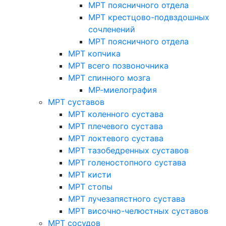
МРТ поясничного отдела
МРТ крестцово-подвздошных
сочленений
МРТ поясничного отдела
МРТ копчика
МРТ всего позвоночника
МРТ спинного мозга
МР-миелография
МРТ суставов
МРТ коленного сустава
МРТ плечевого сустава
МРТ локтевого сустава
МРТ тазобедренных суставов
МРТ голеностопного сустава
МРТ кисти
МРТ стопы
МРТ лучезапястного сустава
МРТ височно-челюстных суставов
МРТ сосудов