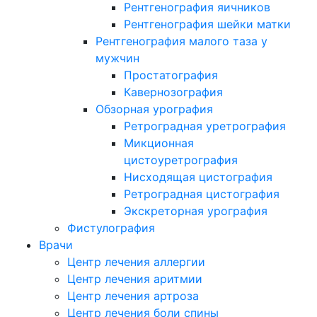
Рентгенография яичников
Рентгенография шейки матки
Рентгенография малого таза у
мужчин
Простатография
Кавернозография
Обзорная урография
Ретроградная уретрография
Микционная
цистоуретрография
Нисходящая цистография
Ретроградная цистография
Экскреторная урография
Фистулография
Врачи
Центр лечения аллергии
Центр лечения аритмии
Центр лечения артроза
Центр лечения боли спины