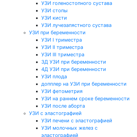
УЗИ голеностопного сустава
УЗИ стопы
УЗИ кисти
УЗИ лучезапястного сустава
УЗИ при беременности
УЗИ I триместра
УЗИ II триместра
УЗИ III триместра
3Д УЗИ при беременности
4Д УЗИ при беременности
УЗИ плода
допплер на УЗИ при беременности
УЗИ фетометрия
УЗИ на раннем сроке беременности
УЗИ после аборта
УЗИ с эластографией
УЗИ печени с эластографией
УЗИ молочных желез с
эластографией