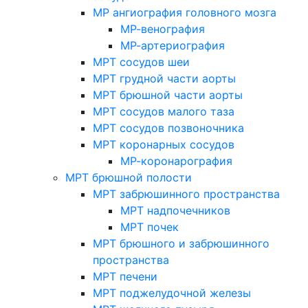
МР ангиография головного мозга
МР-венография
МР-артериография
МРТ сосудов шеи
МРТ грудной части аорты
МРТ брюшной части аорты
МРТ сосудов малого таза
МРТ сосудов позвоночника
МРТ коронарных сосудов
МР-коронарография
МРТ брюшной полости
МРТ забрюшинного пространства
МРТ надпочечников
МРТ почек
МРТ брюшного и забрюшинного
пространства
МРТ печени
МРТ поджелудочной железы