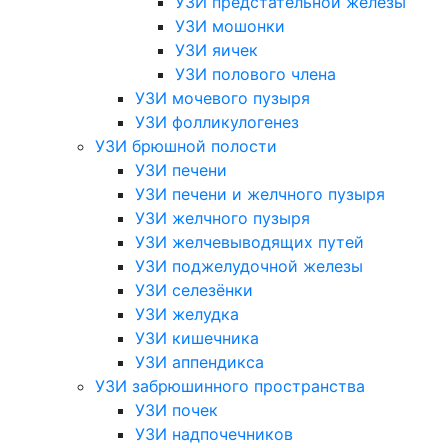
УЗИ предстательной железы
УЗИ мошонки
УЗИ яичек
УЗИ полового члена
УЗИ мочевого пузыря
УЗИ фолликулогенез
УЗИ брюшной полости
УЗИ печени
УЗИ печени и желчного пузыря
УЗИ желчного пузыря
УЗИ желчевыводящих путей
УЗИ поджелудочной железы
УЗИ селезёнки
УЗИ желудка
УЗИ кишечника
УЗИ аппендикса
УЗИ забрюшинного пространства
УЗИ почек
УЗИ надпочечников