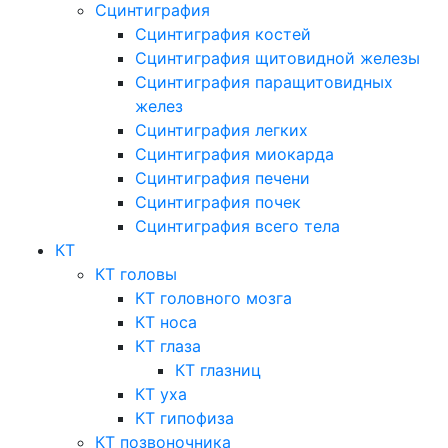
Сцинтиграфия
Сцинтиграфия костей
Сцинтиграфия щитовидной железы
Сцинтиграфия паращитовидных
желез
Сцинтиграфия легких
Сцинтиграфия миокарда
Сцинтиграфия печени
Сцинтиграфия почек
Сцинтиграфия всего тела
КТ
КТ головы
КТ головного мозга
КТ носа
КТ глаза
КТ глазниц
КТ уха
КТ гипофиза
КТ позвоночника