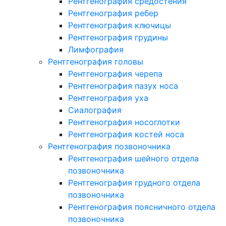
Рентгенография средостения
Рентгенография ребер
Рентгенография ключицы
Рентгенография грудины
Лимфография
Рентгенография головы
Рентгенография черепа
Рентгенография пазух носа
Рентгенография уха
Сиалография
Рентгенография носоглотки
Рентгенография костей носа
Рентгенография позвоночника
Рентгенография шейного отдела
позвоночника
Рентгенография грудного отдела
позвоночника
Рентгенография поясничного отдела
позвоночника