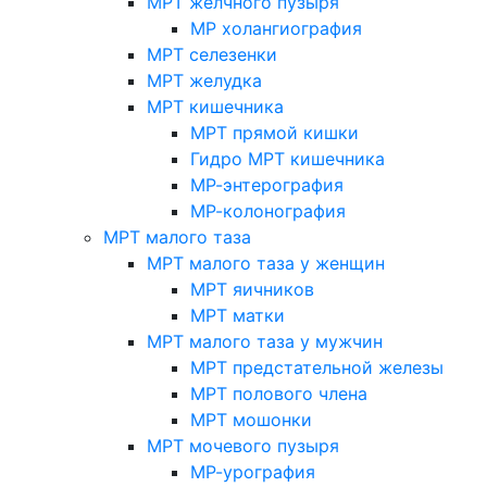
МРТ желчного пузыря
МР холангиография
МРТ селезенки
МРТ желудка
МРТ кишечника
МРТ прямой кишки
Гидро МРТ кишечника
МР-энтерография
МР-колонография
МРТ малого таза
МРТ малого таза у женщин
МРТ яичников
МРТ матки
МРТ малого таза у мужчин
МРТ предстательной железы
МРТ полового члена
МРТ мошонки
МРТ мочевого пузыря
МР-урография