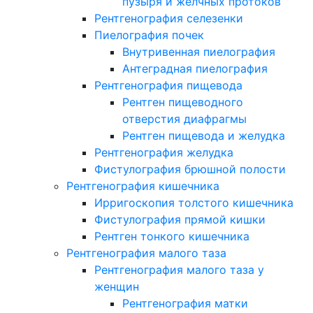
пузыря и желчных протоков
Рентгенография селезенки
Пиелография почек
Внутривенная пиелография
Антеградная пиелография
Рентгенография пищевода
Рентген пищеводного
отверстия диафрагмы
Рентген пищевода и желудка
Рентгенография желудка
Фистулография брюшной полости
Рентгенография кишечника
Ирригоскопия толстого кишечника
Фистулография прямой кишки
Рентген тонкого кишечника
Рентгенография малого таза
Рентгенография малого таза у
женщин
Рентгенография матки