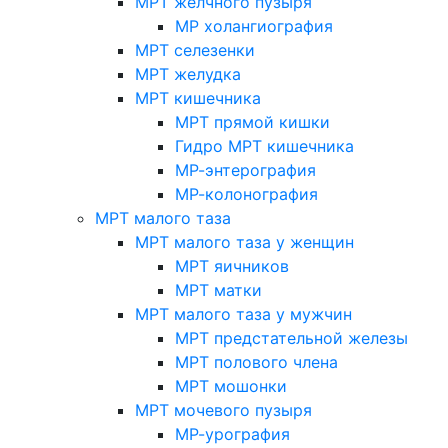
МРТ желчного пузыря
МР холангиография
МРТ селезенки
МРТ желудка
МРТ кишечника
МРТ прямой кишки
Гидро МРТ кишечника
МР-энтерография
МР-колонография
МРТ малого таза
МРТ малого таза у женщин
МРТ яичников
МРТ матки
МРТ малого таза у мужчин
МРТ предстательной железы
МРТ полового члена
МРТ мошонки
МРТ мочевого пузыря
МР-урография