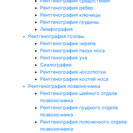
Рентгенография средостения
Рентгенография ребер
Рентгенография ключицы
Рентгенография грудины
Лимфография
Рентгенография головы
Рентгенография черепа
Рентгенография пазух носа
Рентгенография уха
Сиалография
Рентгенография носоглотки
Рентгенография костей носа
Рентгенография позвоночника
Рентгенография шейного отдела
позвоночника
Рентгенография грудного отдела
позвоночника
Рентгенография поясничного отдела
позвоночника