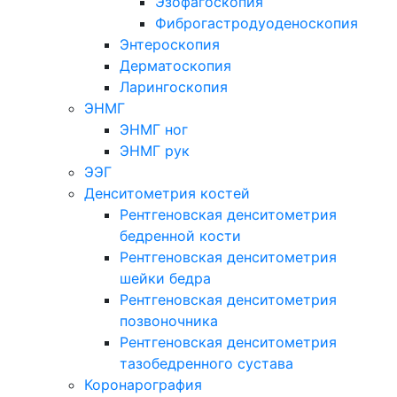
Эзофагоскопия
Фиброгастродуоденоскопия
Энтероскопия
Дерматоскопия
Ларингоскопия
ЭНМГ
ЭНМГ ног
ЭНМГ рук
ЭЭГ
Денситометрия костей
Рентгеновская денситометрия
бедренной кости
Рентгеновская денситометрия
шейки бедра
Рентгеновская денситометрия
позвоночника
Рентгеновская денситометрия
тазобедренного сустава
Коронарография