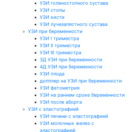
УЗИ голеностопного сустава
УЗИ стопы
УЗИ кисти
УЗИ лучезапястного сустава
УЗИ при беременности
УЗИ I триместра
УЗИ II триместра
УЗИ III триместра
3Д УЗИ при беременности
4Д УЗИ при беременности
УЗИ плода
допплер на УЗИ при беременности
УЗИ фетометрия
УЗИ на раннем сроке беременности
УЗИ после аборта
УЗИ с эластографией
УЗИ печени с эластографией
УЗИ молочных желез с
эластографией