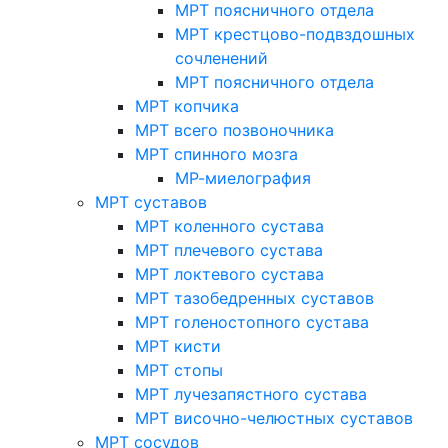
МРТ поясничного отдела
МРТ крестцово-подвздошных
сочленений
МРТ поясничного отдела
МРТ копчика
МРТ всего позвоночника
МРТ спинного мозга
МР-миелография
МРТ суставов
МРТ коленного сустава
МРТ плечевого сустава
МРТ локтевого сустава
МРТ тазобедренных суставов
МРТ голеностопного сустава
МРТ кисти
МРТ стопы
МРТ лучезапястного сустава
МРТ височно-челюстных суставов
МРТ сосудов