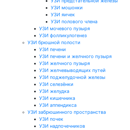
УЗИ предстательной железы
УЗИ мошонки
УЗИ яичек
УЗИ полового члена
УЗИ мочевого пузыря
УЗИ фолликулогенез
УЗИ брюшной полости
УЗИ печени
УЗИ печени и желчного пузыря
УЗИ желчного пузыря
УЗИ желчевыводящих путей
УЗИ поджелудочной железы
УЗИ селезёнки
УЗИ желудка
УЗИ кишечника
УЗИ аппендикса
УЗИ забрюшинного пространства
УЗИ почек
УЗИ надпочечников