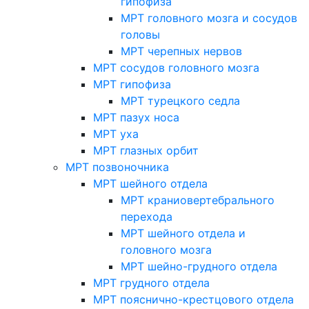
гипофиза
МРТ головного мозга и сосудов
головы
МРТ черепных нервов
МРТ сосудов головного мозга
МРТ гипофиза
МРТ турецкого седла
МРТ пазух носа
МРТ уха
МРТ глазных орбит
МРТ позвоночника
МРТ шейного отдела
МРТ краниовертебрального
перехода
МРТ шейного отдела и
головного мозга
МРТ шейно-грудного отдела
МРТ грудного отдела
МРТ пояснично-крестцового отдела