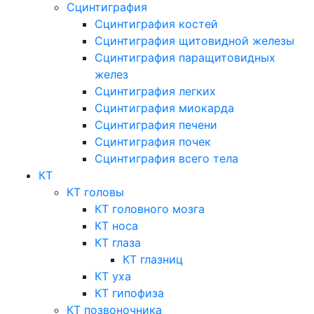
Сцинтиграфия
Сцинтиграфия костей
Сцинтиграфия щитовидной железы
Сцинтиграфия паращитовидных
желез
Сцинтиграфия легких
Сцинтиграфия миокарда
Сцинтиграфия печени
Сцинтиграфия почек
Сцинтиграфия всего тела
КТ
КТ головы
КТ головного мозга
КТ носа
КТ глаза
КТ глазниц
КТ уха
КТ гипофиза
КТ позвоночника