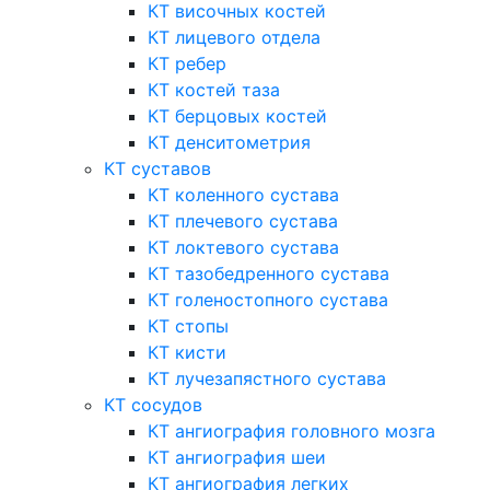
КТ височных костей
КТ лицевого отдела
КТ ребер
КТ костей таза
КТ берцовых костей
КТ денситометрия
КТ суставов
КТ коленного сустава
КТ плечевого сустава
КТ локтевого сустава
КТ тазобедренного сустава
КТ голеностопного сустава
КТ стопы
КТ кисти
КТ лучезапястного сустава
КТ сосудов
КТ ангиография головного мозга
КТ ангиография шеи
КТ ангиография легких