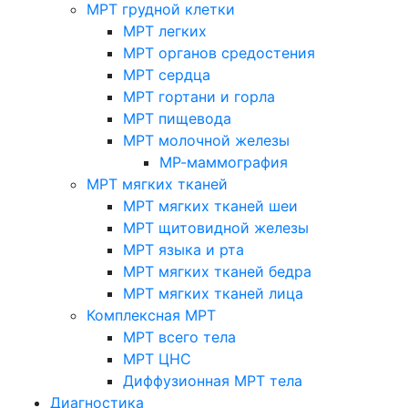
МРТ грудной клетки
МРТ легких
МРТ органов средостения
МРТ сердца
МРТ гортани и горла
МРТ пищевода
МРТ молочной железы
МР-маммография
МРТ мягких тканей
МРТ мягких тканей шеи
МРТ щитовидной железы
МРТ языка и рта
МРТ мягких тканей бедра
МРТ мягких тканей лица
Комплексная МРТ
МРТ всего тела
МРТ ЦНС
Диффузионная МРТ тела
Диагностика