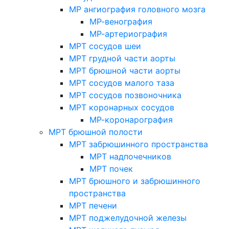
МР ангиография головного мозга
МР-венография
МР-артериография
МРТ сосудов шеи
МРТ грудной части аорты
МРТ брюшной части аорты
МРТ сосудов малого таза
МРТ сосудов позвоночника
МРТ коронарных сосудов
МР-коронарография
МРТ брюшной полости
МРТ забрюшинного пространства
МРТ надпочечников
МРТ почек
МРТ брюшного и забрюшинного
пространства
МРТ печени
МРТ поджелудочной железы