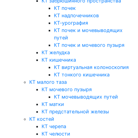
КТ забрюшинного пространства
КТ почек
КТ надпочечников
КТ-урография
КТ почек и мочевыводящих
путей
КТ почек и мочевого пузыря
КТ желудка
КТ кишечника
КТ виртуальная колоноскопия
КТ тонкого кишечника
КТ малого таза
КТ мочевого пузыря
КТ мочевыводящих путей
КТ матки
КТ предстательной железы
КТ костей
КТ черепа
КТ челюсти