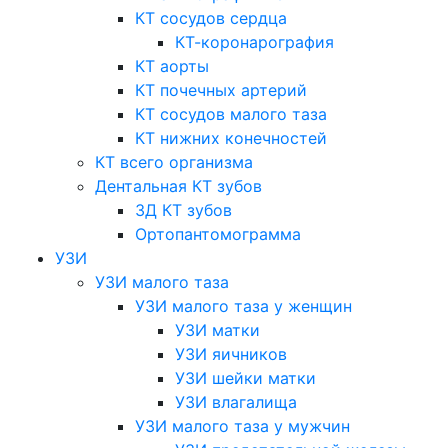
КТ сосудов сердца
КТ-коронарография
КТ аорты
КТ почечных артерий
КТ сосудов малого таза
КТ нижних конечностей
КТ всего организма
Дентальная КТ зубов
3Д КТ зубов
Ортопантомограмма
УЗИ
УЗИ малого таза
УЗИ малого таза у женщин
УЗИ матки
УЗИ яичников
УЗИ шейки матки
УЗИ влагалища
УЗИ малого таза у мужчин