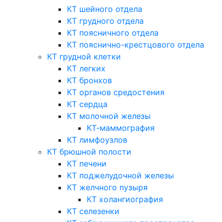
КТ шейного отдела
КТ грудного отдела
КТ поясничного отдела
КТ пояснично-крестцового отдела
КТ грудной клетки
КТ легких
КТ бронхов
КТ органов средостения
КТ сердца
КТ молочной железы
КТ-маммография
КТ лимфоузлов
КТ брюшной полости
КТ печени
КТ поджелудочной железы
КТ желчного пузыря
КТ холангиография
КТ селезенки