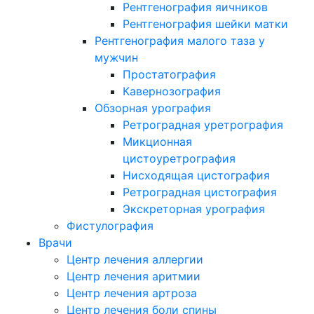
Рентгенография яичников
Рентгенография шейки матки
Рентгенография малого таза у
мужчин
Простатография
Кавернозография
Обзорная урография
Ретроградная уретрография
Микционная
цистоуретрография
Нисходящая цистография
Ретроградная цистография
Экскреторная урография
Фистулография
Врачи
Центр лечения аллергии
Центр лечения аритмии
Центр лечения артроза
Центр лечения боли спины