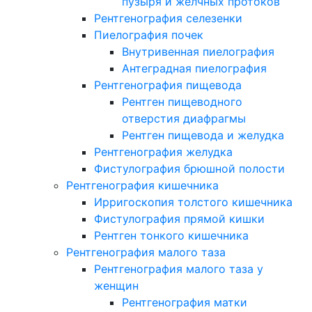
пузыря и желчных протоков
Рентгенография селезенки
Пиелография почек
Внутривенная пиелография
Антеградная пиелография
Рентгенография пищевода
Рентген пищеводного
отверстия диафрагмы
Рентген пищевода и желудка
Рентгенография желудка
Фистулография брюшной полости
Рентгенография кишечника
Ирригоскопия толстого кишечника
Фистулография прямой кишки
Рентген тонкого кишечника
Рентгенография малого таза
Рентгенография малого таза у
женщин
Рентгенография матки