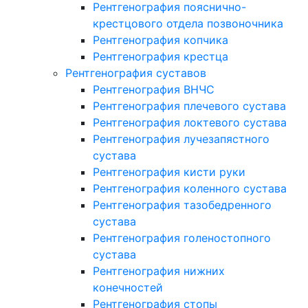
Рентгенография пояснично-
крестцового отдела позвоночника
Рентгенография копчика
Рентгенография крестца
Рентгенография суставов
Рентгенография ВНЧС
Рентгенография плечевого сустава
Рентгенография локтевого сустава
Рентгенография лучезапястного
сустава
Рентгенография кисти руки
Рентгенография коленного сустава
Рентгенография тазобедренного
сустава
Рентгенография голеностопного
сустава
Рентгенография нижних
конечностей
Рентгенография стопы