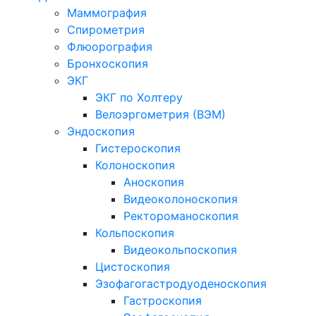
Маммография
Спирометрия
Флюорография
Бронхоскопия
ЭКГ
ЭКГ по Холтеру
Велоэргометрия (ВЭМ)
Эндоскопия
Гистероскопия
Колоноскопия
Аноскопия
Видеоколоноскопия
Ректороманоскопия
Кольпоскопия
Видеокольпоскопия
Цистоскопия
Эзофагогастродуоденоскопия
Гастроскопия