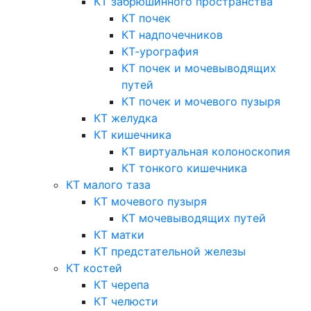
КТ забрюшинного пространства
КТ почек
КТ надпочечников
КТ-урография
КТ почек и мочевыводящих
путей
КТ почек и мочевого пузыря
КТ желудка
КТ кишечника
КТ виртуальная колоноскопия
КТ тонкого кишечника
КТ малого таза
КТ мочевого пузыря
КТ мочевыводящих путей
КТ матки
КТ предстательной железы
КТ костей
КТ черепа
КТ челюсти