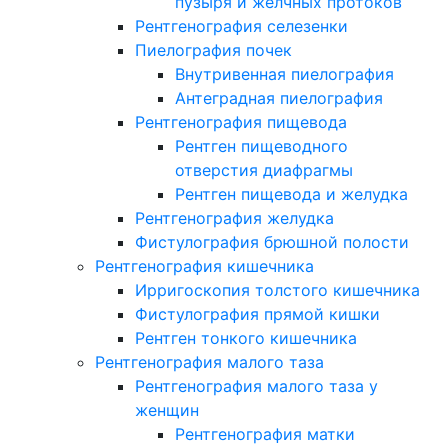
пузыря и желчных протоков
Рентгенография селезенки
Пиелография почек
Внутривенная пиелография
Антеградная пиелография
Рентгенография пищевода
Рентген пищеводного
отверстия диафрагмы
Рентген пищевода и желудка
Рентгенография желудка
Фистулография брюшной полости
Рентгенография кишечника
Ирригоскопия толстого кишечника
Фистулография прямой кишки
Рентген тонкого кишечника
Рентгенография малого таза
Рентгенография малого таза у
женщин
Рентгенография матки