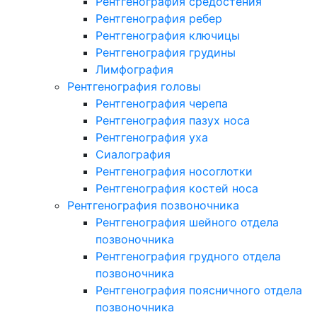
Рентгенография средостения
Рентгенография ребер
Рентгенография ключицы
Рентгенография грудины
Лимфография
Рентгенография головы
Рентгенография черепа
Рентгенография пазух носа
Рентгенография уха
Сиалография
Рентгенография носоглотки
Рентгенография костей носа
Рентгенография позвоночника
Рентгенография шейного отдела
позвоночника
Рентгенография грудного отдела
позвоночника
Рентгенография поясничного отдела
позвоночника