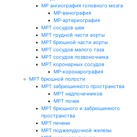
МР ангиография головного мозга
МР-венография
МР-артериография
МРТ сосудов шеи
МРТ грудной части аорты
МРТ брюшной части аорты
МРТ сосудов малого таза
МРТ сосудов позвоночника
МРТ коронарных сосудов
МР-коронарография
МРТ брюшной полости
МРТ забрюшинного пространства
МРТ надпочечников
МРТ почек
МРТ брюшного и забрюшинного
пространства
МРТ печени
МРТ поджелудочной железы