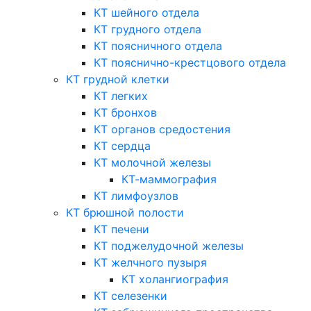
КТ шейного отдела
КТ грудного отдела
КТ поясничного отдела
КТ пояснично-крестцового отдела
КТ грудной клетки
КТ легких
КТ бронхов
КТ органов средостения
КТ сердца
КТ молочной железы
КТ-маммография
КТ лимфоузлов
КТ брюшной полости
КТ печени
КТ поджелудочной железы
КТ желчного пузыря
КТ холангиография
КТ селезенки