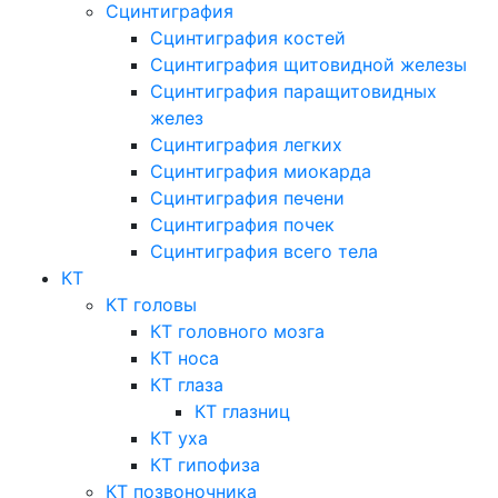
Сцинтиграфия
Сцинтиграфия костей
Сцинтиграфия щитовидной железы
Сцинтиграфия паращитовидных
желез
Сцинтиграфия легких
Сцинтиграфия миокарда
Сцинтиграфия печени
Сцинтиграфия почек
Сцинтиграфия всего тела
КТ
КТ головы
КТ головного мозга
КТ носа
КТ глаза
КТ глазниц
КТ уха
КТ гипофиза
КТ позвоночника