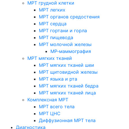
МРТ грудной клетки
МРТ легких
МРТ органов средостения
МРТ сердца
МРТ гортани и горла
МРТ пищевода
МРТ молочной железы
МР-маммография
МРТ мягких тканей
МРТ мягких тканей шеи
МРТ щитовидной железы
МРТ языка и рта
МРТ мягких тканей бедра
МРТ мягких тканей лица
Комплексная МРТ
МРТ всего тела
МРТ ЦНС
Диффузионная МРТ тела
Диагностика