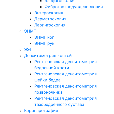
Эзофагоскопия
Фиброгастродуоденоскопия
Энтероскопия
Дерматоскопия
Ларингоскопия
ЭНМГ
ЭНМГ ног
ЭНМГ рук
ЭЭГ
Денситометрия костей
Рентгеновская денситометрия
бедренной кости
Рентгеновская денситометрия
шейки бедра
Рентгеновская денситометрия
позвоночника
Рентгеновская денситометрия
тазобедренного сустава
Коронарография