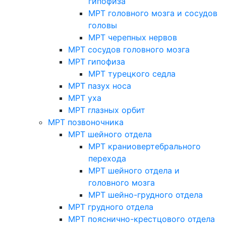
гипофиза
МРТ головного мозга и сосудов
головы
МРТ черепных нервов
МРТ сосудов головного мозга
МРТ гипофиза
МРТ турецкого седла
МРТ пазух носа
МРТ уха
МРТ глазных орбит
МРТ позвоночника
МРТ шейного отдела
МРТ краниовертебрального
перехода
МРТ шейного отдела и
головного мозга
МРТ шейно-грудного отдела
МРТ грудного отдела
МРТ пояснично-крестцового отдела