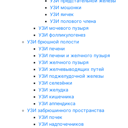
УЗИ предстательной железы
УЗИ мошонки
УЗИ яичек
УЗИ полового члена
УЗИ мочевого пузыря
УЗИ фолликулогенез
УЗИ брюшной полости
УЗИ печени
УЗИ печени и желчного пузыря
УЗИ желчного пузыря
УЗИ желчевыводящих путей
УЗИ поджелудочной железы
УЗИ селезёнки
УЗИ желудка
УЗИ кишечника
УЗИ аппендикса
УЗИ забрюшинного пространства
УЗИ почек
УЗИ надпочечников