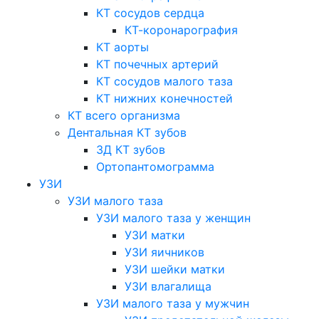
КТ сосудов сердца
КТ-коронарография
КТ аорты
КТ почечных артерий
КТ сосудов малого таза
КТ нижних конечностей
КТ всего организма
Дентальная КТ зубов
3Д КТ зубов
Ортопантомограмма
УЗИ
УЗИ малого таза
УЗИ малого таза у женщин
УЗИ матки
УЗИ яичников
УЗИ шейки матки
УЗИ влагалища
УЗИ малого таза у мужчин