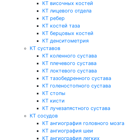
КТ височных костей
КТ лицевого отдела
КТ ребер
КТ костей таза
КТ берцовых костей
КТ денситометрия
КТ суставов
КТ коленного сустава
КТ плечевого сустава
КТ локтевого сустава
КТ тазобедренного сустава
КТ голеностопного сустава
КТ стопы
КТ кисти
КТ лучезапястного сустава
КТ сосудов
КТ ангиография головного мозга
КТ ангиография шеи
КТ ангиография легких