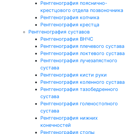
Рентгенография пояснично-
крестцового отдела позвоночника
Рентгенография копчика
Рентгенография крестца
Рентгенография суставов
Рентгенография ВНЧС
Рентгенография плечевого сустава
Рентгенография локтевого сустава
Рентгенография лучезапястного
сустава
Рентгенография кисти руки
Рентгенография коленного сустава
Рентгенография тазобедренного
сустава
Рентгенография голеностопного
сустава
Рентгенография нижних
конечностей
Рентгенография стопы