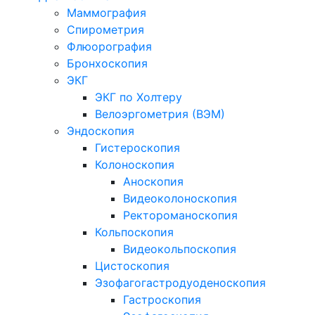
Маммография
Спирометрия
Флюорография
Бронхоскопия
ЭКГ
ЭКГ по Холтеру
Велоэргометрия (ВЭМ)
Эндоскопия
Гистероскопия
Колоноскопия
Аноскопия
Видеоколоноскопия
Ректороманоскопия
Кольпоскопия
Видеокольпоскопия
Цистоскопия
Эзофагогастродуоденоскопия
Гастроскопия