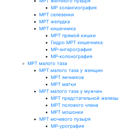
МРТ желчного пузыря
МР холангиография
МРТ селезенки
МРТ желудка
МРТ кишечника
МРТ прямой кишки
Гидро МРТ кишечника
МР-энтерография
МР-колонография
МРТ малого таза
МРТ малого таза у женщин
МРТ яичников
МРТ матки
МРТ малого таза у мужчин
МРТ предстательной железы
МРТ полового члена
МРТ мошонки
МРТ мочевого пузыря
МР-урография