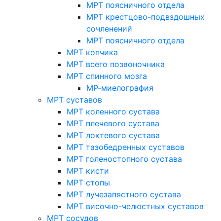
МРТ поясничного отдела
МРТ крестцово-подвздошных
сочленений
МРТ поясничного отдела
МРТ копчика
МРТ всего позвоночника
МРТ спинного мозга
МР-миелография
МРТ суставов
МРТ коленного сустава
МРТ плечевого сустава
МРТ локтевого сустава
МРТ тазобедренных суставов
МРТ голеностопного сустава
МРТ кисти
МРТ стопы
МРТ лучезапястного сустава
МРТ височно-челюстных суставов
МРТ сосудов