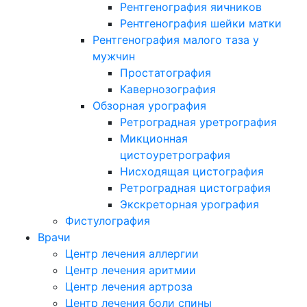
Рентгенография яичников
Рентгенография шейки матки
Рентгенография малого таза у
мужчин
Простатография
Кавернозография
Обзорная урография
Ретроградная уретрография
Микционная
цистоуретрография
Нисходящая цистография
Ретроградная цистография
Экскреторная урография
Фистулография
Врачи
Центр лечения аллергии
Центр лечения аритмии
Центр лечения артроза
Центр лечения боли спины