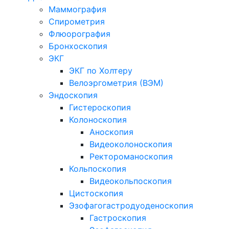
Маммография
Спирометрия
Флюорография
Бронхоскопия
ЭКГ
ЭКГ по Холтеру
Велоэргометрия (ВЭМ)
Эндоскопия
Гистероскопия
Колоноскопия
Аноскопия
Видеоколоноскопия
Ректороманоскопия
Кольпоскопия
Видеокольпоскопия
Цистоскопия
Эзофагогастродуоденоскопия
Гастроскопия