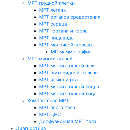
МРТ грудной клетки
МРТ легких
МРТ органов средостения
МРТ сердца
МРТ гортани и горла
МРТ пищевода
МРТ молочной железы
МР-маммография
МРТ мягких тканей
МРТ мягких тканей шеи
МРТ щитовидной железы
МРТ языка и рта
МРТ мягких тканей бедра
МРТ мягких тканей лица
Комплексная МРТ
МРТ всего тела
МРТ ЦНС
Диффузионная МРТ тела
Диагностика