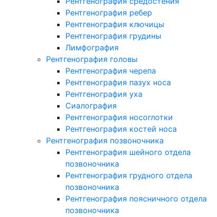
Рентгенография средостения
Рентгенография ребер
Рентгенография ключицы
Рентгенография грудины
Лимфография
Рентгенография головы
Рентгенография черепа
Рентгенография пазух носа
Рентгенография уха
Сиалография
Рентгенография носоглотки
Рентгенография костей носа
Рентгенография позвоночника
Рентгенография шейного отдела
позвоночника
Рентгенография грудного отдела
позвоночника
Рентгенография поясничного отдела
позвоночника