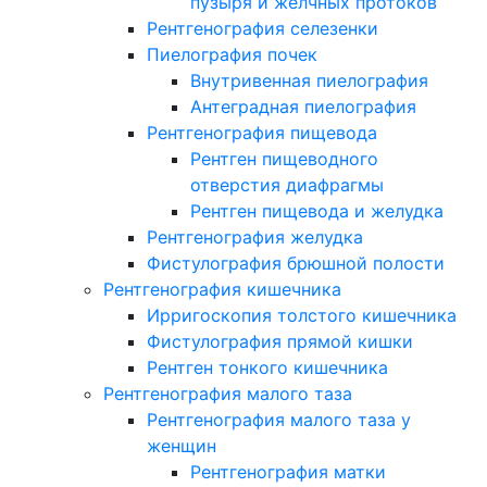
пузыря и желчных протоков
Рентгенография селезенки
Пиелография почек
Внутривенная пиелография
Антеградная пиелография
Рентгенография пищевода
Рентген пищеводного
отверстия диафрагмы
Рентген пищевода и желудка
Рентгенография желудка
Фистулография брюшной полости
Рентгенография кишечника
Ирригоскопия толстого кишечника
Фистулография прямой кишки
Рентген тонкого кишечника
Рентгенография малого таза
Рентгенография малого таза у
женщин
Рентгенография матки