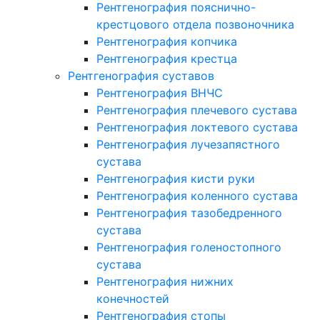
Рентгенография пояснично-
крестцового отдела позвоночника
Рентгенография копчика
Рентгенография крестца
Рентгенография суставов
Рентгенография ВНЧС
Рентгенография плечевого сустава
Рентгенография локтевого сустава
Рентгенография лучезапястного
сустава
Рентгенография кисти руки
Рентгенография коленного сустава
Рентгенография тазобедренного
сустава
Рентгенография голеностопного
сустава
Рентгенография нижних
конечностей
Рентгенография стопы