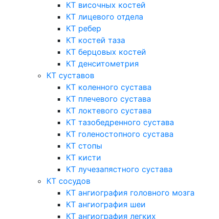
КТ височных костей
КТ лицевого отдела
КТ ребер
КТ костей таза
КТ берцовых костей
КТ денситометрия
КТ суставов
КТ коленного сустава
КТ плечевого сустава
КТ локтевого сустава
КТ тазобедренного сустава
КТ голеностопного сустава
КТ стопы
КТ кисти
КТ лучезапястного сустава
КТ сосудов
КТ ангиография головного мозга
КТ ангиография шеи
КТ ангиография легких