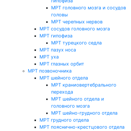
гипофиза
МРТ головного мозга и сосудов
головы
МРТ черепных нервов
МРТ сосудов головного мозга
МРТ гипофиза
МРТ турецкого седла
МРТ пазух носа
МРТ уха
МРТ глазных орбит
МРТ позвоночника
МРТ шейного отдела
МРТ краниовертебрального
перехода
МРТ шейного отдела и
головного мозга
МРТ шейно-грудного отдела
МРТ грудного отдела
МРТ пояснично-крестцового отдела