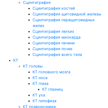
Сцинтиграфия
Сцинтиграфия костей
Сцинтиграфия щитовидной железы
Сцинтиграфия паращитовидных
желез
Сцинтиграфия легких
Сцинтиграфия миокарда
Сцинтиграфия печени
Сцинтиграфия почек
Сцинтиграфия всего тела
КТ
КТ головы
КТ головного мозга
КТ носа
КТ глаза
КТ глазниц
КТ уха
КТ гипофиза
КТ позвоночника