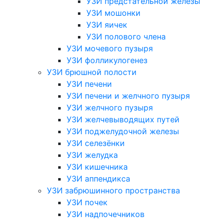
УЗИ предстательной железы
УЗИ мошонки
УЗИ яичек
УЗИ полового члена
УЗИ мочевого пузыря
УЗИ фолликулогенез
УЗИ брюшной полости
УЗИ печени
УЗИ печени и желчного пузыря
УЗИ желчного пузыря
УЗИ желчевыводящих путей
УЗИ поджелудочной железы
УЗИ селезёнки
УЗИ желудка
УЗИ кишечника
УЗИ аппендикса
УЗИ забрюшинного пространства
УЗИ почек
УЗИ надпочечников