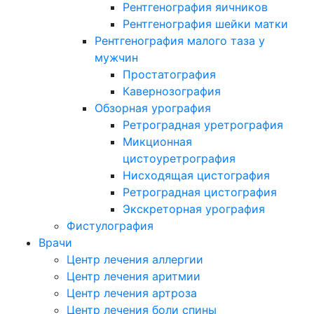
Рентгенография яичников
Рентгенография шейки матки
Рентгенография малого таза у
мужчин
Простатография
Кавернозография
Обзорная урография
Ретроградная уретрография
Микционная
цистоуретрография
Нисходящая цистография
Ретроградная цистография
Экскреторная урография
Фистулография
Врачи
Центр лечения аллергии
Центр лечения аритмии
Центр лечения артроза
Центр лечения боли спины