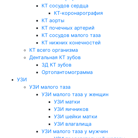
КТ сосудов сердца
КТ-коронарография
КТ аорты
КТ почечных артерий
КТ сосудов малого таза
КТ нижних конечностей
КТ всего организма
Дентальная КТ зубов
3Д КТ зубов
Ортопантомограмма
УЗИ
УЗИ малого таза
УЗИ малого таза у женщин
УЗИ матки
УЗИ яичников
УЗИ шейки матки
УЗИ влагалища
УЗИ малого таза у мужчин