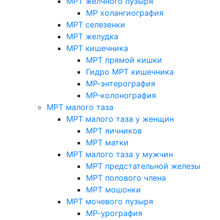
МРТ желчного пузыря
МР холангиография
МРТ селезенки
МРТ желудка
МРТ кишечника
МРТ прямой кишки
Гидро МРТ кишечника
МР-энтерография
МР-колонография
МРТ малого таза
МРТ малого таза у женщин
МРТ яичников
МРТ матки
МРТ малого таза у мужчин
МРТ предстательной железы
МРТ полового члена
МРТ мошонки
МРТ мочевого пузыря
МР-урография