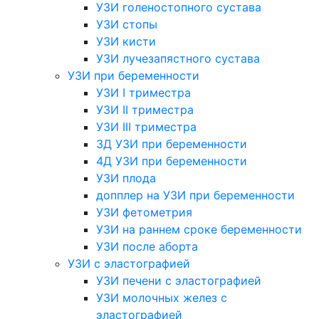
УЗИ голеностопного сустава
УЗИ стопы
УЗИ кисти
УЗИ лучезапястного сустава
УЗИ при беременности
УЗИ I триместра
УЗИ II триместра
УЗИ III триместра
3Д УЗИ при беременности
4Д УЗИ при беременности
УЗИ плода
допплер на УЗИ при беременности
УЗИ фетометрия
УЗИ на раннем сроке беременности
УЗИ после аборта
УЗИ с эластографией
УЗИ печени с эластографией
УЗИ молочных желез с
эластографией