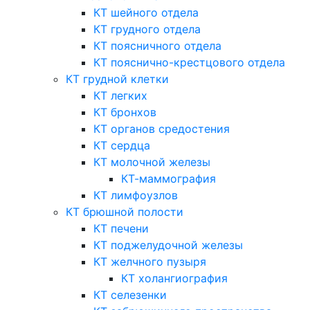
КТ шейного отдела
КТ грудного отдела
КТ поясничного отдела
КТ пояснично-крестцового отдела
КТ грудной клетки
КТ легких
КТ бронхов
КТ органов средостения
КТ сердца
КТ молочной железы
КТ-маммография
КТ лимфоузлов
КТ брюшной полости
КТ печени
КТ поджелудочной железы
КТ желчного пузыря
КТ холангиография
КТ селезенки