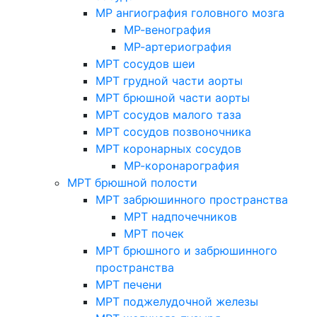
МР ангиография головного мозга
МР-венография
МР-артериография
МРТ сосудов шеи
МРТ грудной части аорты
МРТ брюшной части аорты
МРТ сосудов малого таза
МРТ сосудов позвоночника
МРТ коронарных сосудов
МР-коронарография
МРТ брюшной полости
МРТ забрюшинного пространства
МРТ надпочечников
МРТ почек
МРТ брюшного и забрюшинного
пространства
МРТ печени
МРТ поджелудочной железы