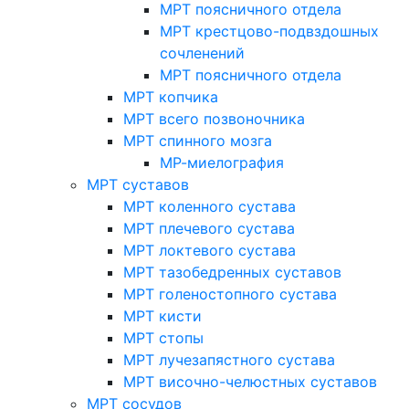
МРТ поясничного отдела
МРТ крестцово-подвздошных
сочленений
МРТ поясничного отдела
МРТ копчика
МРТ всего позвоночника
МРТ спинного мозга
МР-миелография
МРТ суставов
МРТ коленного сустава
МРТ плечевого сустава
МРТ локтевого сустава
МРТ тазобедренных суставов
МРТ голеностопного сустава
МРТ кисти
МРТ стопы
МРТ лучезапястного сустава
МРТ височно-челюстных суставов
МРТ сосудов