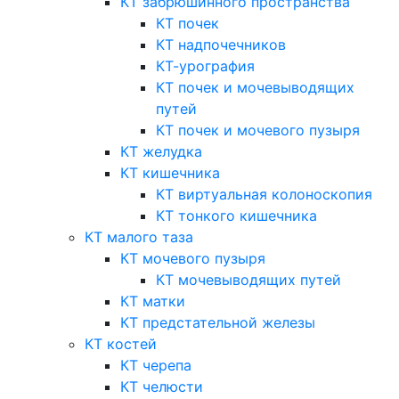
КТ забрюшинного пространства
КТ почек
КТ надпочечников
КТ-урография
КТ почек и мочевыводящих
путей
КТ почек и мочевого пузыря
КТ желудка
КТ кишечника
КТ виртуальная колоноскопия
КТ тонкого кишечника
КТ малого таза
КТ мочевого пузыря
КТ мочевыводящих путей
КТ матки
КТ предстательной железы
КТ костей
КТ черепа
КТ челюсти