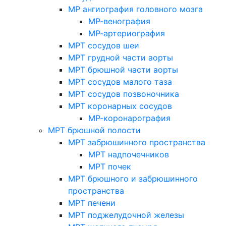
МР ангиография головного мозга
МР-венография
МР-артериография
МРТ сосудов шеи
МРТ грудной части аорты
МРТ брюшной части аорты
МРТ сосудов малого таза
МРТ сосудов позвоночника
МРТ коронарных сосудов
МР-коронарография
МРТ брюшной полости
МРТ забрюшинного пространства
МРТ надпочечников
МРТ почек
МРТ брюшного и забрюшинного
пространства
МРТ печени
МРТ поджелудочной железы