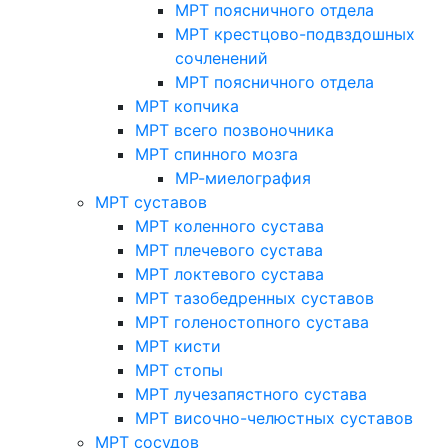
МРТ поясничного отдела
МРТ крестцово-подвздошных
сочленений
МРТ поясничного отдела
МРТ копчика
МРТ всего позвоночника
МРТ спинного мозга
МР-миелография
МРТ суставов
МРТ коленного сустава
МРТ плечевого сустава
МРТ локтевого сустава
МРТ тазобедренных суставов
МРТ голеностопного сустава
МРТ кисти
МРТ стопы
МРТ лучезапястного сустава
МРТ височно-челюстных суставов
МРТ сосудов