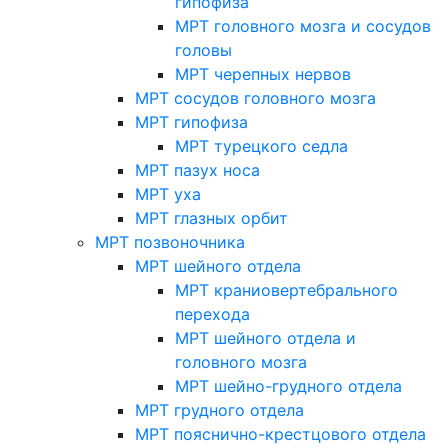
гипофиза
МРТ головного мозга и сосудов
головы
МРТ черепных нервов
МРТ сосудов головного мозга
МРТ гипофиза
МРТ турецкого седла
МРТ пазух носа
МРТ уха
МРТ глазных орбит
МРТ позвоночника
МРТ шейного отдела
МРТ краниовертебрального
перехода
МРТ шейного отдела и
головного мозга
МРТ шейно-грудного отдела
МРТ грудного отдела
МРТ пояснично-крестцового отдела