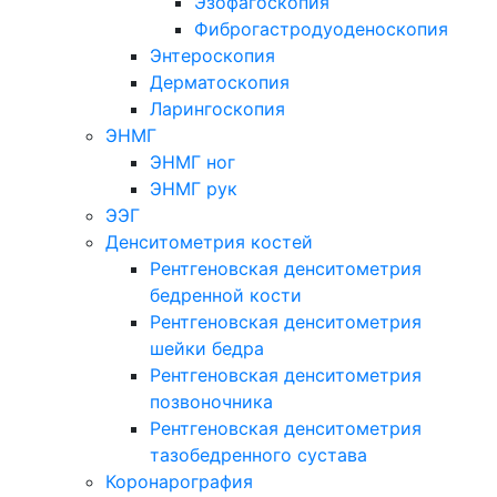
Эзофагоскопия
Фиброгастродуоденоскопия
Энтероскопия
Дерматоскопия
Ларингоскопия
ЭНМГ
ЭНМГ ног
ЭНМГ рук
ЭЭГ
Денситометрия костей
Рентгеновская денситометрия
бедренной кости
Рентгеновская денситометрия
шейки бедра
Рентгеновская денситометрия
позвоночника
Рентгеновская денситометрия
тазобедренного сустава
Коронарография