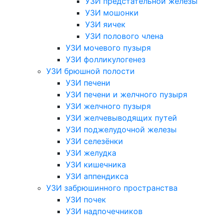
УЗИ предстательной железы
УЗИ мошонки
УЗИ яичек
УЗИ полового члена
УЗИ мочевого пузыря
УЗИ фолликулогенез
УЗИ брюшной полости
УЗИ печени
УЗИ печени и желчного пузыря
УЗИ желчного пузыря
УЗИ желчевыводящих путей
УЗИ поджелудочной железы
УЗИ селезёнки
УЗИ желудка
УЗИ кишечника
УЗИ аппендикса
УЗИ забрюшинного пространства
УЗИ почек
УЗИ надпочечников