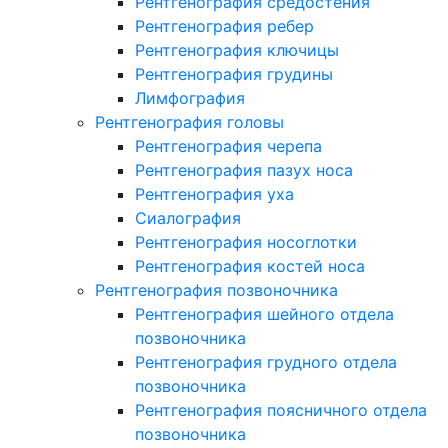
Рентгенография средостения
Рентгенография ребер
Рентгенография ключицы
Рентгенография грудины
Лимфография
Рентгенография головы
Рентгенография черепа
Рентгенография пазух носа
Рентгенография уха
Сиалография
Рентгенография носоглотки
Рентгенография костей носа
Рентгенография позвоночника
Рентгенография шейного отдела
позвоночника
Рентгенография грудного отдела
позвоночника
Рентгенография поясничного отдела
позвоночника