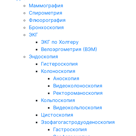
Маммография
Спирометрия
Флюорография
Бронхоскопия
ЭКГ
ЭКГ по Холтеру
Велоэргометрия (ВЭМ)
Эндоскопия
Гистероскопия
Колоноскопия
Аноскопия
Видеоколоноскопия
Ректороманоскопия
Кольпоскопия
Видеокольпоскопия
Цистоскопия
Эзофагогастродуоденоскопия
Гастроскопия