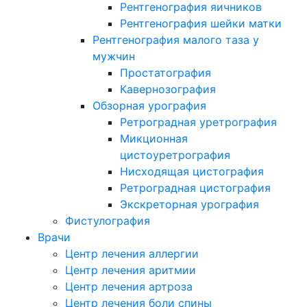
Рентгенография яичников
Рентгенография шейки матки
Рентгенография малого таза у
мужчин
Простатография
Кавернозография
Обзорная урография
Ретроградная уретрография
Микционная
цистоуретрография
Нисходящая цистография
Ретроградная цистография
Экскреторная урография
Фистулография
Врачи
Центр лечения аллергии
Центр лечения аритмии
Центр лечения артроза
Центр лечения боли спины