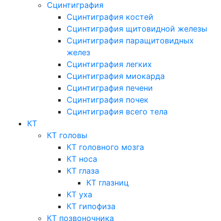
Сцинтиграфия
Сцинтиграфия костей
Сцинтиграфия щитовидной железы
Сцинтиграфия паращитовидных
желез
Сцинтиграфия легких
Сцинтиграфия миокарда
Сцинтиграфия печени
Сцинтиграфия почек
Сцинтиграфия всего тела
КТ
КТ головы
КТ головного мозга
КТ носа
КТ глаза
КТ глазниц
КТ уха
КТ гипофиза
КТ позвоночника