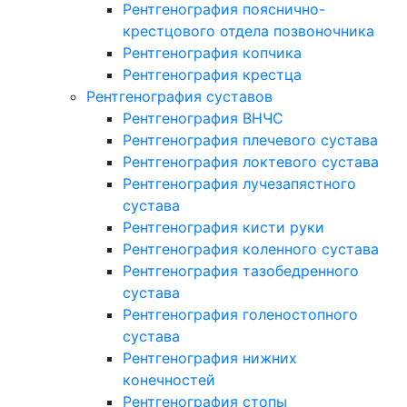
Рентгенография пояснично-
крестцового отдела позвоночника
Рентгенография копчика
Рентгенография крестца
Рентгенография суставов
Рентгенография ВНЧС
Рентгенография плечевого сустава
Рентгенография локтевого сустава
Рентгенография лучезапястного
сустава
Рентгенография кисти руки
Рентгенография коленного сустава
Рентгенография тазобедренного
сустава
Рентгенография голеностопного
сустава
Рентгенография нижних
конечностей
Рентгенография стопы