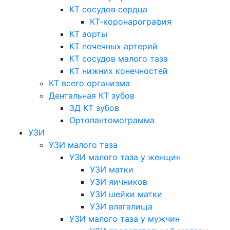
КТ сосудов сердца
КТ-коронарография
КТ аорты
КТ почечных артерий
КТ сосудов малого таза
КТ нижних конечностей
КТ всего организма
Дентальная КТ зубов
3Д КТ зубов
Ортопантомограмма
УЗИ
УЗИ малого таза
УЗИ малого таза у женщин
УЗИ матки
УЗИ яичников
УЗИ шейки матки
УЗИ влагалища
УЗИ малого таза у мужчин