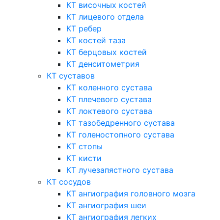
КТ височных костей
КТ лицевого отдела
КТ ребер
КТ костей таза
КТ берцовых костей
КТ денситометрия
КТ суставов
КТ коленного сустава
КТ плечевого сустава
КТ локтевого сустава
КТ тазобедренного сустава
КТ голеностопного сустава
КТ стопы
КТ кисти
КТ лучезапястного сустава
КТ сосудов
КТ ангиография головного мозга
КТ ангиография шеи
КТ ангиография легких