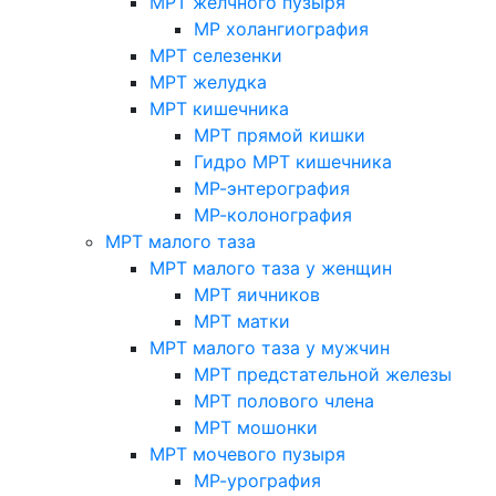
МРТ желчного пузыря
МР холангиография
МРТ селезенки
МРТ желудка
МРТ кишечника
МРТ прямой кишки
Гидро МРТ кишечника
МР-энтерография
МР-колонография
МРТ малого таза
МРТ малого таза у женщин
МРТ яичников
МРТ матки
МРТ малого таза у мужчин
МРТ предстательной железы
МРТ полового члена
МРТ мошонки
МРТ мочевого пузыря
МР-урография