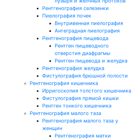
пузыря и желчных протоков
Рентгенография селезенки
Пиелография почек
Внутривенная пиелография
Антеградная пиелография
Рентгенография пищевода
Рентген пищеводного
отверстия диафрагмы
Рентген пищевода и желудка
Рентгенография желудка
Фистулография брюшной полости
Рентгенография кишечника
Ирригоскопия толстого кишечника
Фистулография прямой кишки
Рентген тонкого кишечника
Рентгенография малого таза
Рентгенография малого таза у
женщин
Рентгенография матки