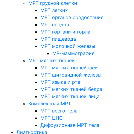
МРТ грудной клетки
МРТ легких
МРТ органов средостения
МРТ сердца
МРТ гортани и горла
МРТ пищевода
МРТ молочной железы
МР-маммография
МРТ мягких тканей
МРТ мягких тканей шеи
МРТ щитовидной железы
МРТ языка и рта
МРТ мягких тканей бедра
МРТ мягких тканей лица
Комплексная МРТ
МРТ всего тела
МРТ ЦНС
Диффузионная МРТ тела
Диагностика