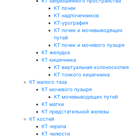
КТ забрюшинного пространства
КТ почек
КТ надпочечников
КТ-урография
КТ почек и мочевыводящих
путей
КТ почек и мочевого пузыря
КТ желудка
КТ кишечника
КТ виртуальная колоноскопия
КТ тонкого кишечника
КТ малого таза
КТ мочевого пузыря
КТ мочевыводящих путей
КТ матки
КТ предстательной железы
КТ костей
КТ черепа
КТ челюсти