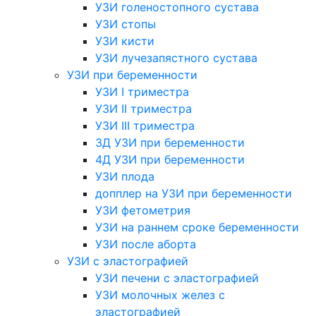
УЗИ голеностопного сустава
УЗИ стопы
УЗИ кисти
УЗИ лучезапястного сустава
УЗИ при беременности
УЗИ I триместра
УЗИ II триместра
УЗИ III триместра
3Д УЗИ при беременности
4Д УЗИ при беременности
УЗИ плода
допплер на УЗИ при беременности
УЗИ фетометрия
УЗИ на раннем сроке беременности
УЗИ после аборта
УЗИ с эластографией
УЗИ печени с эластографией
УЗИ молочных желез с
эластографией