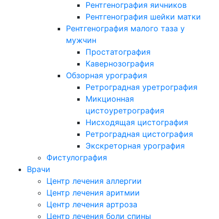
Рентгенография яичников
Рентгенография шейки матки
Рентгенография малого таза у
мужчин
Простатография
Кавернозография
Обзорная урография
Ретроградная уретрография
Микционная
цистоуретрография
Нисходящая цистография
Ретроградная цистография
Экскреторная урография
Фистулография
Врачи
Центр лечения аллергии
Центр лечения аритмии
Центр лечения артроза
Центр лечения боли спины