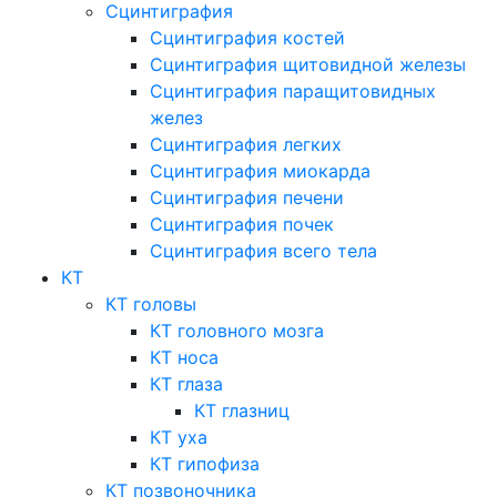
Сцинтиграфия
Сцинтиграфия костей
Сцинтиграфия щитовидной железы
Сцинтиграфия паращитовидных
желез
Сцинтиграфия легких
Сцинтиграфия миокарда
Сцинтиграфия печени
Сцинтиграфия почек
Сцинтиграфия всего тела
КТ
КТ головы
КТ головного мозга
КТ носа
КТ глаза
КТ глазниц
КТ уха
КТ гипофиза
КТ позвоночника