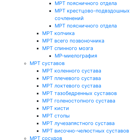
МРТ поясничного отдела
МРТ крестцово-подвздошных
сочленений
МРТ поясничного отдела
МРТ копчика
МРТ всего позвоночника
МРТ спинного мозга
МР-миелография
МРТ суставов
МРТ коленного сустава
МРТ плечевого сустава
МРТ локтевого сустава
МРТ тазобедренных суставов
МРТ голеностопного сустава
МРТ кисти
МРТ стопы
МРТ лучезапястного сустава
МРТ височно-челюстных суставов
МРТ сосудов