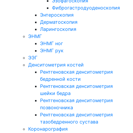
Эзофагоскопия
Фиброгастродуоденоскопия
Энтероскопия
Дерматоскопия
Ларингоскопия
ЭНМГ
ЭНМГ ног
ЭНМГ рук
ЭЭГ
Денситометрия костей
Рентгеновская денситометрия
бедренной кости
Рентгеновская денситометрия
шейки бедра
Рентгеновская денситометрия
позвоночника
Рентгеновская денситометрия
тазобедренного сустава
Коронарография