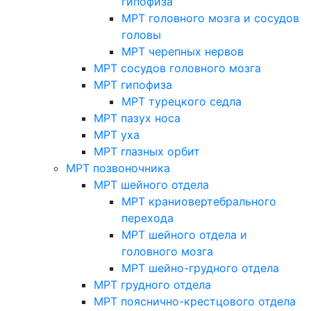
гипофиза
МРТ головного мозга и сосудов
головы
МРТ черепных нервов
МРТ сосудов головного мозга
МРТ гипофиза
МРТ турецкого седла
МРТ пазух носа
МРТ уха
МРТ глазных орбит
МРТ позвоночника
МРТ шейного отдела
МРТ краниовертебрального
перехода
МРТ шейного отдела и
головного мозга
МРТ шейно-грудного отдела
МРТ грудного отдела
МРТ пояснично-крестцового отдела