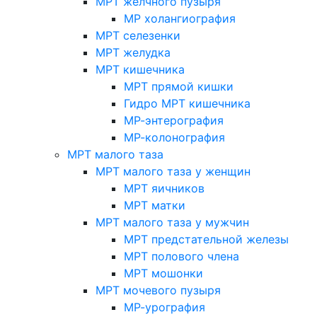
МРТ желчного пузыря
МР холангиография
МРТ селезенки
МРТ желудка
МРТ кишечника
МРТ прямой кишки
Гидро МРТ кишечника
МР-энтерография
МР-колонография
МРТ малого таза
МРТ малого таза у женщин
МРТ яичников
МРТ матки
МРТ малого таза у мужчин
МРТ предстательной железы
МРТ полового члена
МРТ мошонки
МРТ мочевого пузыря
МР-урография