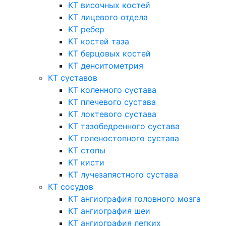
КТ височных костей
КТ лицевого отдела
КТ ребер
КТ костей таза
КТ берцовых костей
КТ денситометрия
КТ суставов
КТ коленного сустава
КТ плечевого сустава
КТ локтевого сустава
КТ тазобедренного сустава
КТ голеностопного сустава
КТ стопы
КТ кисти
КТ лучезапястного сустава
КТ сосудов
КТ ангиография головного мозга
КТ ангиография шеи
КТ ангиография легких