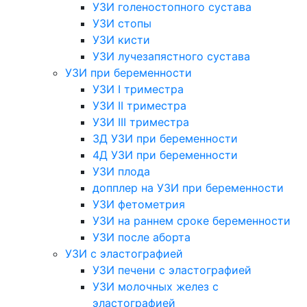
УЗИ голеностопного сустава
УЗИ стопы
УЗИ кисти
УЗИ лучезапястного сустава
УЗИ при беременности
УЗИ I триместра
УЗИ II триместра
УЗИ III триместра
3Д УЗИ при беременности
4Д УЗИ при беременности
УЗИ плода
допплер на УЗИ при беременности
УЗИ фетометрия
УЗИ на раннем сроке беременности
УЗИ после аборта
УЗИ с эластографией
УЗИ печени с эластографией
УЗИ молочных желез с
эластографией