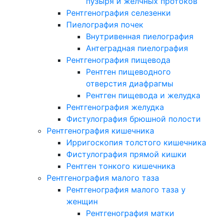
пузыря и желчных протоков
Рентгенография селезенки
Пиелография почек
Внутривенная пиелография
Антеградная пиелография
Рентгенография пищевода
Рентген пищеводного
отверстия диафрагмы
Рентген пищевода и желудка
Рентгенография желудка
Фистулография брюшной полости
Рентгенография кишечника
Ирригоскопия толстого кишечника
Фистулография прямой кишки
Рентген тонкого кишечника
Рентгенография малого таза
Рентгенография малого таза у
женщин
Рентгенография матки