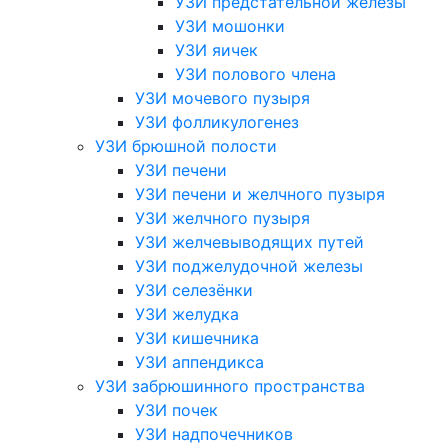
УЗИ предстательной железы
УЗИ мошонки
УЗИ яичек
УЗИ полового члена
УЗИ мочевого пузыря
УЗИ фолликулогенез
УЗИ брюшной полости
УЗИ печени
УЗИ печени и желчного пузыря
УЗИ желчного пузыря
УЗИ желчевыводящих путей
УЗИ поджелудочной железы
УЗИ селезёнки
УЗИ желудка
УЗИ кишечника
УЗИ аппендикса
УЗИ забрюшинного пространства
УЗИ почек
УЗИ надпочечников