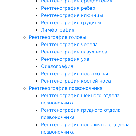
Рентгенография средостения
Рентгенография ребер
Рентгенография ключицы
Рентгенография грудины
Лимфография
Рентгенография головы
Рентгенография черепа
Рентгенография пазух носа
Рентгенография уха
Сиалография
Рентгенография носоглотки
Рентгенография костей носа
Рентгенография позвоночника
Рентгенография шейного отдела
позвоночника
Рентгенография грудного отдела
позвоночника
Рентгенография поясничного отдела
позвоночника