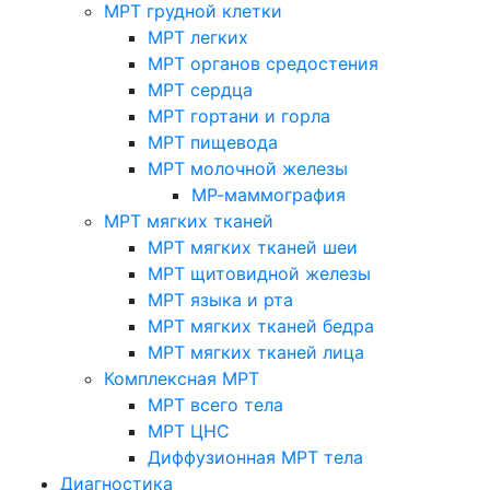
МРТ грудной клетки
МРТ легких
МРТ органов средостения
МРТ сердца
МРТ гортани и горла
МРТ пищевода
МРТ молочной железы
МР-маммография
МРТ мягких тканей
МРТ мягких тканей шеи
МРТ щитовидной железы
МРТ языка и рта
МРТ мягких тканей бедра
МРТ мягких тканей лица
Комплексная МРТ
МРТ всего тела
МРТ ЦНС
Диффузионная МРТ тела
Диагностика