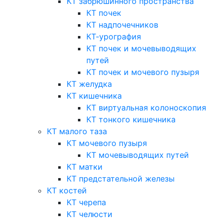
КТ забрюшинного пространства
КТ почек
КТ надпочечников
КТ-урография
КТ почек и мочевыводящих
путей
КТ почек и мочевого пузыря
КТ желудка
КТ кишечника
КТ виртуальная колоноскопия
КТ тонкого кишечника
КТ малого таза
КТ мочевого пузыря
КТ мочевыводящих путей
КТ матки
КТ предстательной железы
КТ костей
КТ черепа
КТ челюсти