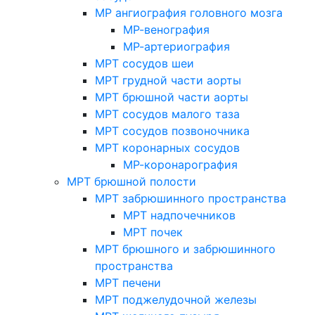
МР ангиография головного мозга
МР-венография
МР-артериография
МРТ сосудов шеи
МРТ грудной части аорты
МРТ брюшной части аорты
МРТ сосудов малого таза
МРТ сосудов позвоночника
МРТ коронарных сосудов
МР-коронарография
МРТ брюшной полости
МРТ забрюшинного пространства
МРТ надпочечников
МРТ почек
МРТ брюшного и забрюшинного
пространства
МРТ печени
МРТ поджелудочной железы