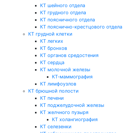
КТ шейного отдела
КТ грудного отдела
КТ поясничного отдела
КТ пояснично-крестцового отдела
КТ грудной клетки
КТ легких
КТ бронхов
КТ органов средостения
КТ сердца
КТ молочной железы
КТ-маммография
КТ лимфоузлов
КТ брюшной полости
КТ печени
КТ поджелудочной железы
КТ желчного пузыря
КТ холангиография
КТ селезенки