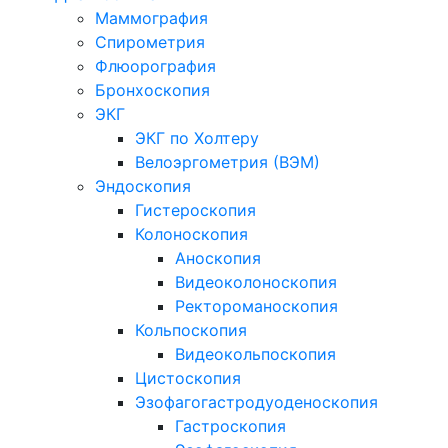
Маммография
Спирометрия
Флюорография
Бронхоскопия
ЭКГ
ЭКГ по Холтеру
Велоэргометрия (ВЭМ)
Эндоскопия
Гистероскопия
Колоноскопия
Аноскопия
Видеоколоноскопия
Ректороманоскопия
Кольпоскопия
Видеокольпоскопия
Цистоскопия
Эзофагогастродуоденоскопия
Гастроскопия