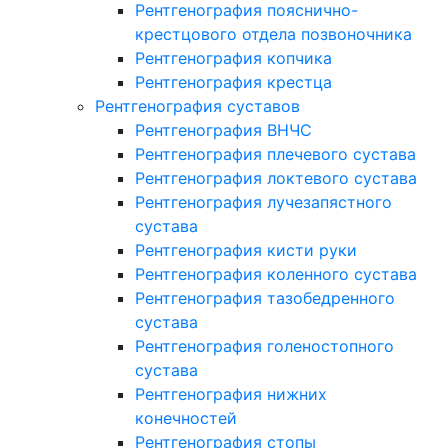
Рентгенография пояснично-
крестцового отдела позвоночника
Рентгенография копчика
Рентгенография крестца
Рентгенография суставов
Рентгенография ВНЧС
Рентгенография плечевого сустава
Рентгенография локтевого сустава
Рентгенография лучезапястного
сустава
Рентгенография кисти руки
Рентгенография коленного сустава
Рентгенография тазобедренного
сустава
Рентгенография голеностопного
сустава
Рентгенография нижних
конечностей
Рентгенография стопы