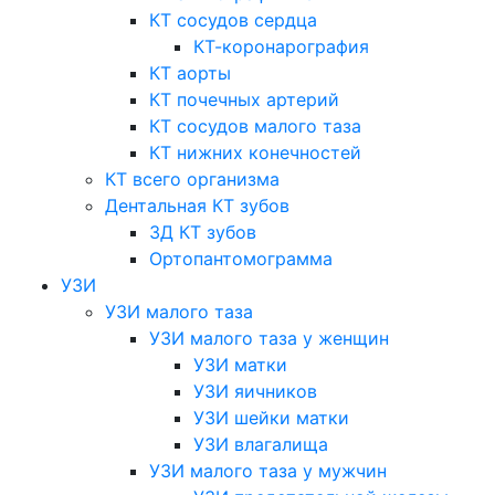
КТ сосудов сердца
КТ-коронарография
КТ аорты
КТ почечных артерий
КТ сосудов малого таза
КТ нижних конечностей
КТ всего организма
Дентальная КТ зубов
3Д КТ зубов
Ортопантомограмма
УЗИ
УЗИ малого таза
УЗИ малого таза у женщин
УЗИ матки
УЗИ яичников
УЗИ шейки матки
УЗИ влагалища
УЗИ малого таза у мужчин