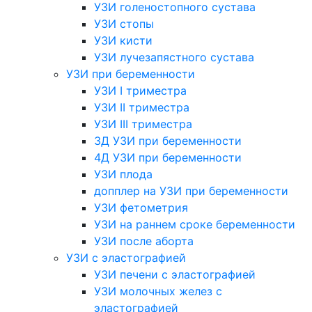
УЗИ голеностопного сустава
УЗИ стопы
УЗИ кисти
УЗИ лучезапястного сустава
УЗИ при беременности
УЗИ I триместра
УЗИ II триместра
УЗИ III триместра
3Д УЗИ при беременности
4Д УЗИ при беременности
УЗИ плода
допплер на УЗИ при беременности
УЗИ фетометрия
УЗИ на раннем сроке беременности
УЗИ после аборта
УЗИ с эластографией
УЗИ печени с эластографией
УЗИ молочных желез с
эластографией