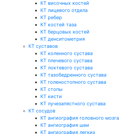
КТ височных костей
КТ лицевого отдела
КТ ребер
КТ костей таза
КТ берцовых костей
КТ денситометрия
КТ суставов
КТ коленного сустава
КТ плечевого сустава
КТ локтевого сустава
КТ тазобедренного сустава
КТ голеностопного сустава
КТ стопы
КТ кисти
КТ лучезапястного сустава
КТ сосудов
КТ ангиография головного мозга
КТ ангиография шеи
КТ ангиография легких