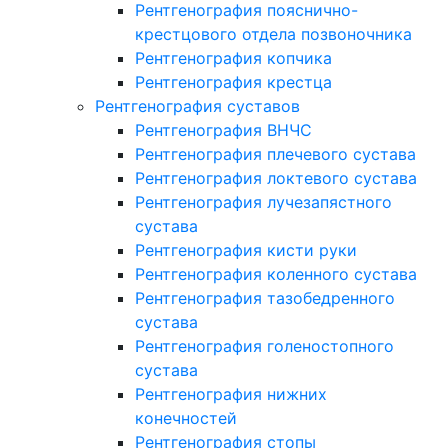
Рентгенография пояснично-
крестцового отдела позвоночника
Рентгенография копчика
Рентгенография крестца
Рентгенография суставов
Рентгенография ВНЧС
Рентгенография плечевого сустава
Рентгенография локтевого сустава
Рентгенография лучезапястного
сустава
Рентгенография кисти руки
Рентгенография коленного сустава
Рентгенография тазобедренного
сустава
Рентгенография голеностопного
сустава
Рентгенография нижних
конечностей
Рентгенография стопы