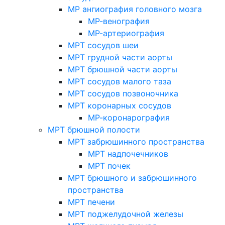
МР ангиография головного мозга
МР-венография
МР-артериография
МРТ сосудов шеи
МРТ грудной части аорты
МРТ брюшной части аорты
МРТ сосудов малого таза
МРТ сосудов позвоночника
МРТ коронарных сосудов
МР-коронарография
МРТ брюшной полости
МРТ забрюшинного пространства
МРТ надпочечников
МРТ почек
МРТ брюшного и забрюшинного
пространства
МРТ печени
МРТ поджелудочной железы