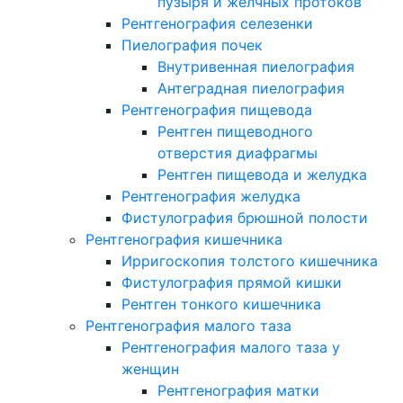
пузыря и желчных протоков
Рентгенография селезенки
Пиелография почек
Внутривенная пиелография
Антеградная пиелография
Рентгенография пищевода
Рентген пищеводного
отверстия диафрагмы
Рентген пищевода и желудка
Рентгенография желудка
Фистулография брюшной полости
Рентгенография кишечника
Ирригоскопия толстого кишечника
Фистулография прямой кишки
Рентген тонкого кишечника
Рентгенография малого таза
Рентгенография малого таза у
женщин
Рентгенография матки