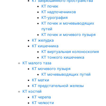
КТ забрюшинного пространства
КТ почек
КТ надпочечников
КТ-урография
КТ почек и мочевыводящих
путей
КТ почек и мочевого пузыря
КТ желудка
КТ кишечника
КТ виртуальная колоноскопия
КТ тонкого кишечника
КТ малого таза
КТ мочевого пузыря
КТ мочевыводящих путей
КТ матки
КТ предстательной железы
КТ костей
КТ черепа
КТ челюсти