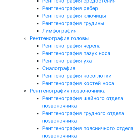
Рентгенография средостения
Рентгенография ребер
Рентгенография ключицы
Рентгенография грудины
Лимфография
Рентгенография головы
Рентгенография черепа
Рентгенография пазух носа
Рентгенография уха
Сиалография
Рентгенография носоглотки
Рентгенография костей носа
Рентгенография позвоночника
Рентгенография шейного отдела
позвоночника
Рентгенография грудного отдела
позвоночника
Рентгенография поясничного отдела
позвоночника