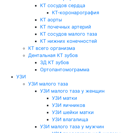
КТ сосудов сердца
КТ-коронарография
КТ аорты
КТ почечных артерий
КТ сосудов малого таза
КТ нижних конечностей
КТ всего организма
Дентальная КТ зубов
3Д КТ зубов
Ортопантомограмма
УЗИ
УЗИ малого таза
УЗИ малого таза у женщин
УЗИ матки
УЗИ яичников
УЗИ шейки матки
УЗИ влагалища
УЗИ малого таза у мужчин