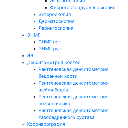
Эзофагоскопия
Фиброгастродуоденоскопия
Энтероскопия
Дерматоскопия
Ларингоскопия
ЭНМГ
ЭНМГ ног
ЭНМГ рук
ЭЭГ
Денситометрия костей
Рентгеновская денситометрия
бедренной кости
Рентгеновская денситометрия
шейки бедра
Рентгеновская денситометрия
позвоночника
Рентгеновская денситометрия
тазобедренного сустава
Коронарография