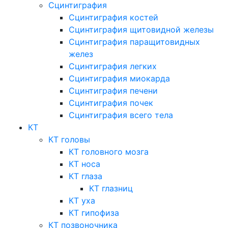
Сцинтиграфия
Сцинтиграфия костей
Сцинтиграфия щитовидной железы
Сцинтиграфия паращитовидных
желез
Сцинтиграфия легких
Сцинтиграфия миокарда
Сцинтиграфия печени
Сцинтиграфия почек
Сцинтиграфия всего тела
КТ
КТ головы
КТ головного мозга
КТ носа
КТ глаза
КТ глазниц
КТ уха
КТ гипофиза
КТ позвоночника