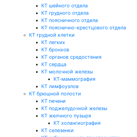
КТ шейного отдела
КТ грудного отдела
КТ поясничного отдела
КТ пояснично-крестцового отдела
КТ грудной клетки
КТ легких
КТ бронхов
КТ органов средостения
КТ сердца
КТ молочной железы
КТ-маммография
КТ лимфоузлов
КТ брюшной полости
КТ печени
КТ поджелудочной железы
КТ желчного пузыря
КТ холангиография
КТ селезенки