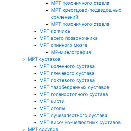
МРТ поясничного отдела
МРТ крестцово-подвздошных
сочленений
МРТ поясничного отдела
МРТ копчика
МРТ всего позвоночника
МРТ спинного мозга
МР-миелография
МРТ суставов
МРТ коленного сустава
МРТ плечевого сустава
МРТ локтевого сустава
МРТ тазобедренных суставов
МРТ голеностопного сустава
МРТ кисти
МРТ стопы
МРТ лучезапястного сустава
МРТ височно-челюстных суставов
МРТ сосудов