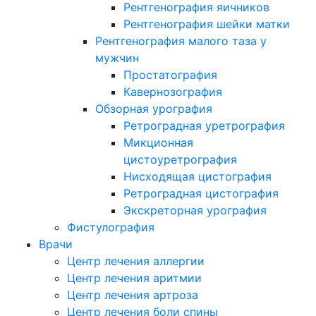
Рентгенография яичников
Рентгенография шейки матки
Рентгенография малого таза у
мужчин
Простатография
Кавернозография
Обзорная урография
Ретроградная уретрография
Микционная
цистоуретрография
Нисходящая цистография
Ретроградная цистография
Экскреторная урография
Фистулография
Врачи
Центр лечения аллергии
Центр лечения аритмии
Центр лечения артроза
Центр лечения боли спины