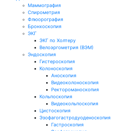
Маммография
Спирометрия
Флюорография
Бронхоскопия
ЭКГ
ЭКГ по Холтеру
Велоэргометрия (ВЭМ)
Эндоскопия
Гистероскопия
Колоноскопия
Аноскопия
Видеоколоноскопия
Ректороманоскопия
Кольпоскопия
Видеокольпоскопия
Цистоскопия
Эзофагогастродуоденоскопия
Гастроскопия