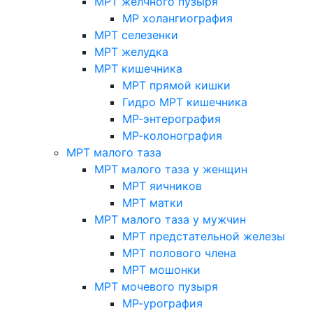
МРТ желчного пузыря
МР холангиография
МРТ селезенки
МРТ желудка
МРТ кишечника
МРТ прямой кишки
Гидро МРТ кишечника
МР-энтерография
МР-колонография
МРТ малого таза
МРТ малого таза у женщин
МРТ яичников
МРТ матки
МРТ малого таза у мужчин
МРТ предстательной железы
МРТ полового члена
МРТ мошонки
МРТ мочевого пузыря
МР-урография