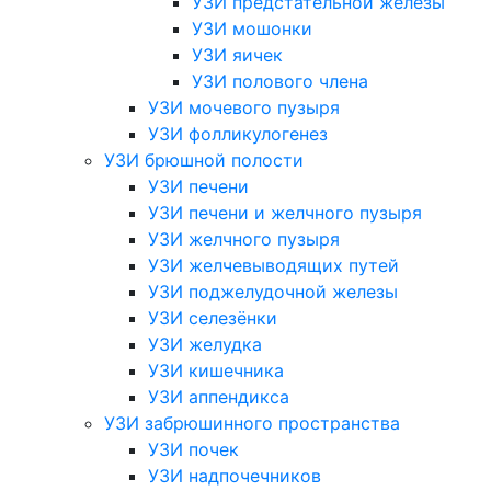
УЗИ предстательной железы
УЗИ мошонки
УЗИ яичек
УЗИ полового члена
УЗИ мочевого пузыря
УЗИ фолликулогенез
УЗИ брюшной полости
УЗИ печени
УЗИ печени и желчного пузыря
УЗИ желчного пузыря
УЗИ желчевыводящих путей
УЗИ поджелудочной железы
УЗИ селезёнки
УЗИ желудка
УЗИ кишечника
УЗИ аппендикса
УЗИ забрюшинного пространства
УЗИ почек
УЗИ надпочечников