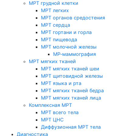
МРТ грудной клетки
МРТ легких
МРТ органов средостения
МРТ сердца
МРТ гортани и горла
МРТ пищевода
МРТ молочной железы
МР-маммография
МРТ мягких тканей
МРТ мягких тканей шеи
МРТ щитовидной железы
МРТ языка и рта
МРТ мягких тканей бедра
МРТ мягких тканей лица
Комплексная МРТ
МРТ всего тела
МРТ ЦНС
Диффузионная МРТ тела
Диагностика