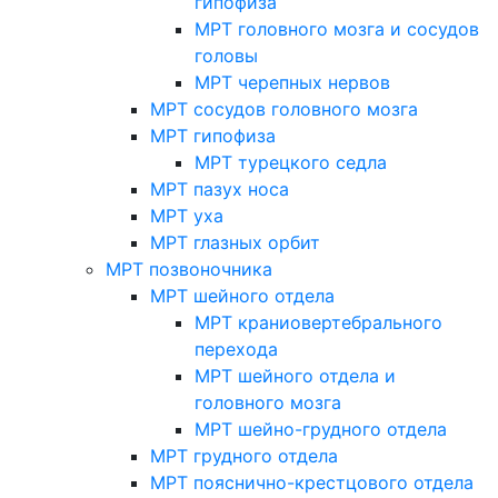
гипофиза
МРТ головного мозга и сосудов
головы
МРТ черепных нервов
МРТ сосудов головного мозга
МРТ гипофиза
МРТ турецкого седла
МРТ пазух носа
МРТ уха
МРТ глазных орбит
МРТ позвоночника
МРТ шейного отдела
МРТ краниовертебрального
перехода
МРТ шейного отдела и
головного мозга
МРТ шейно-грудного отдела
МРТ грудного отдела
МРТ пояснично-крестцового отдела