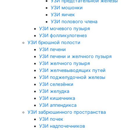
УЗИ предстательной железы
УЗИ мошонки
УЗИ яичек
УЗИ полового члена
УЗИ мочевого пузыря
УЗИ фолликулогенез
УЗИ брюшной полости
УЗИ печени
УЗИ печени и желчного пузыря
УЗИ желчного пузыря
УЗИ желчевыводящих путей
УЗИ поджелудочной железы
УЗИ селезёнки
УЗИ желудка
УЗИ кишечника
УЗИ аппендикса
УЗИ забрюшинного пространства
УЗИ почек
УЗИ надпочечников