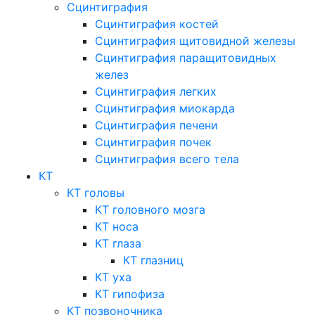
Сцинтиграфия
Сцинтиграфия костей
Сцинтиграфия щитовидной железы
Сцинтиграфия паращитовидных
желез
Сцинтиграфия легких
Сцинтиграфия миокарда
Сцинтиграфия печени
Сцинтиграфия почек
Сцинтиграфия всего тела
КТ
КТ головы
КТ головного мозга
КТ носа
КТ глаза
КТ глазниц
КТ уха
КТ гипофиза
КТ позвоночника