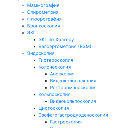
Маммография
Спирометрия
Флюорография
Бронхоскопия
ЭКГ
ЭКГ по Холтеру
Велоэргометрия (ВЭМ)
Эндоскопия
Гистероскопия
Колоноскопия
Аноскопия
Видеоколоноскопия
Ректороманоскопия
Кольпоскопия
Видеокольпоскопия
Цистоскопия
Эзофагогастродуоденоскопия
Гастроскопия