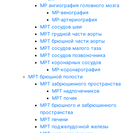
МР ангиография головного мозга
МР-венография
МР-артериография
МРТ сосудов шеи
МРТ грудной части аорты
МРТ брюшной части аорты
МРТ сосудов малого таза
МРТ сосудов позвоночника
МРТ коронарных сосудов
МР-коронарография
МРТ брюшной полости
МРТ забрюшинного пространства
МРТ надпочечников
МРТ почек
МРТ брюшного и забрюшинного
пространства
МРТ печени
МРТ поджелудочной железы