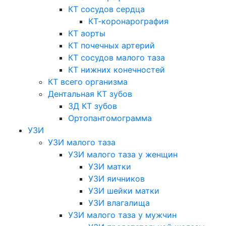
КТ сосудов сердца
КТ-коронарография
КТ аорты
КТ почечных артерий
КТ сосудов малого таза
КТ нижних конечностей
КТ всего организма
Дентальная КТ зубов
3Д КТ зубов
Ортопантомограмма
УЗИ
УЗИ малого таза
УЗИ малого таза у женщин
УЗИ матки
УЗИ яичников
УЗИ шейки матки
УЗИ влагалища
УЗИ малого таза у мужчин