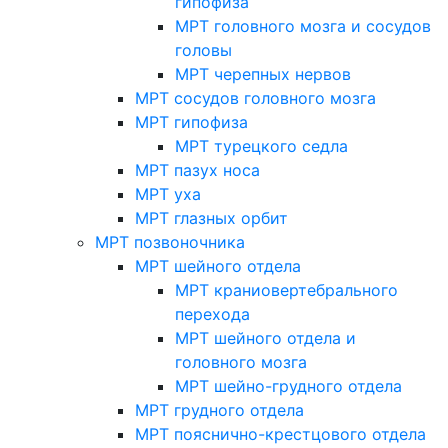
гипофиза
МРТ головного мозга и сосудов
головы
МРТ черепных нервов
МРТ сосудов головного мозга
МРТ гипофиза
МРТ турецкого седла
МРТ пазух носа
МРТ уха
МРТ глазных орбит
МРТ позвоночника
МРТ шейного отдела
МРТ краниовертебрального
перехода
МРТ шейного отдела и
головного мозга
МРТ шейно-грудного отдела
МРТ грудного отдела
МРТ пояснично-крестцового отдела