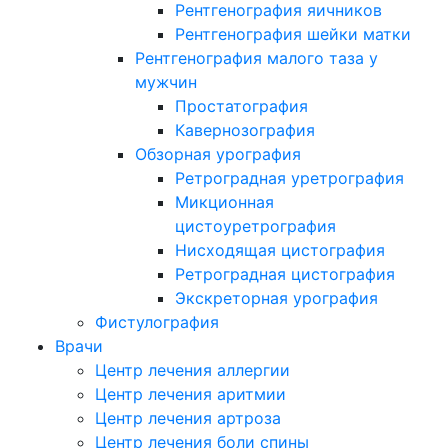
Рентгенография яичников
Рентгенография шейки матки
Рентгенография малого таза у
мужчин
Простатография
Кавернозография
Обзорная урография
Ретроградная уретрография
Микционная
цистоуретрография
Нисходящая цистография
Ретроградная цистография
Экскреторная урография
Фистулография
Врачи
Центр лечения аллергии
Центр лечения аритмии
Центр лечения артроза
Центр лечения боли спины