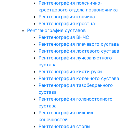
Рентгенография пояснично-
крестцового отдела позвоночника
Рентгенография копчика
Рентгенография крестца
Рентгенография суставов
Рентгенография ВНЧС
Рентгенография плечевого сустава
Рентгенография локтевого сустава
Рентгенография лучезапястного
сустава
Рентгенография кисти руки
Рентгенография коленного сустава
Рентгенография тазобедренного
сустава
Рентгенография голеностопного
сустава
Рентгенография нижних
конечностей
Рентгенография стопы