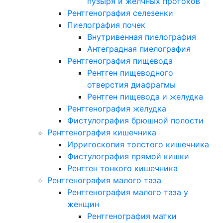
пузыря и желчных протоков
Рентгенография селезенки
Пиелография почек
Внутривенная пиелография
Антеградная пиелография
Рентгенография пищевода
Рентген пищеводного
отверстия диафрагмы
Рентген пищевода и желудка
Рентгенография желудка
Фистулография брюшной полости
Рентгенография кишечника
Ирригоскопия толстого кишечника
Фистулография прямой кишки
Рентген тонкого кишечника
Рентгенография малого таза
Рентгенография малого таза у
женщин
Рентгенография матки