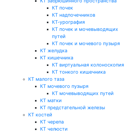
КТ забрюшинного пространства
КТ почек
КТ надпочечников
КТ-урография
КТ почек и мочевыводящих
путей
КТ почек и мочевого пузыря
КТ желудка
КТ кишечника
КТ виртуальная колоноскопия
КТ тонкого кишечника
КТ малого таза
КТ мочевого пузыря
КТ мочевыводящих путей
КТ матки
КТ предстательной железы
КТ костей
КТ черепа
КТ челюсти