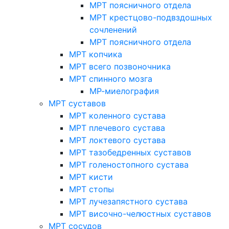
МРТ поясничного отдела
МРТ крестцово-подвздошных
сочленений
МРТ поясничного отдела
МРТ копчика
МРТ всего позвоночника
МРТ спинного мозга
МР-миелография
МРТ суставов
МРТ коленного сустава
МРТ плечевого сустава
МРТ локтевого сустава
МРТ тазобедренных суставов
МРТ голеностопного сустава
МРТ кисти
МРТ стопы
МРТ лучезапястного сустава
МРТ височно-челюстных суставов
МРТ сосудов