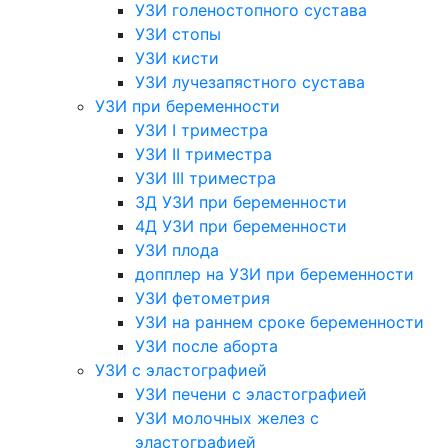
УЗИ голеностопного сустава
УЗИ стопы
УЗИ кисти
УЗИ лучезапястного сустава
УЗИ при беременности
УЗИ I триместра
УЗИ II триместра
УЗИ III триместра
3Д УЗИ при беременности
4Д УЗИ при беременности
УЗИ плода
допплер на УЗИ при беременности
УЗИ фетометрия
УЗИ на раннем сроке беременности
УЗИ после аборта
УЗИ с эластографией
УЗИ печени с эластографией
УЗИ молочных желез с
эластографией