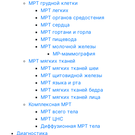
МРТ грудной клетки
МРТ легких
МРТ органов средостения
МРТ сердца
МРТ гортани и горла
МРТ пищевода
МРТ молочной железы
МР-маммография
МРТ мягких тканей
МРТ мягких тканей шеи
МРТ щитовидной железы
МРТ языка и рта
МРТ мягких тканей бедра
МРТ мягких тканей лица
Комплексная МРТ
МРТ всего тела
МРТ ЦНС
Диффузионная МРТ тела
Диагностика