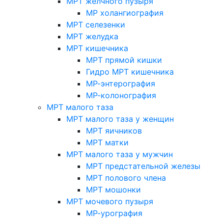
МРТ желчного пузыря
МР холангиография
МРТ селезенки
МРТ желудка
МРТ кишечника
МРТ прямой кишки
Гидро МРТ кишечника
МР-энтерография
МР-колонография
МРТ малого таза
МРТ малого таза у женщин
МРТ яичников
МРТ матки
МРТ малого таза у мужчин
МРТ предстательной железы
МРТ полового члена
МРТ мошонки
МРТ мочевого пузыря
МР-урография