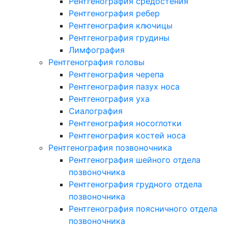
Рентгенография средостения
Рентгенография ребер
Рентгенография ключицы
Рентгенография грудины
Лимфография
Рентгенография головы
Рентгенография черепа
Рентгенография пазух носа
Рентгенография уха
Сиалография
Рентгенография носоглотки
Рентгенография костей носа
Рентгенография позвоночника
Рентгенография шейного отдела
позвоночника
Рентгенография грудного отдела
позвоночника
Рентгенография поясничного отдела
позвоночника