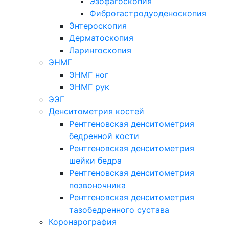
Эзофагоскопия
Фиброгастродуоденоскопия
Энтероскопия
Дерматоскопия
Ларингоскопия
ЭНМГ
ЭНМГ ног
ЭНМГ рук
ЭЭГ
Денситометрия костей
Рентгеновская денситометрия
бедренной кости
Рентгеновская денситометрия
шейки бедра
Рентгеновская денситометрия
позвоночника
Рентгеновская денситометрия
тазобедренного сустава
Коронарография