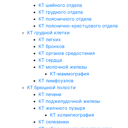
КТ шейного отдела
КТ грудного отдела
КТ поясничного отдела
КТ пояснично-крестцового отдела
КТ грудной клетки
КТ легких
КТ бронхов
КТ органов средостения
КТ сердца
КТ молочной железы
КТ-маммография
КТ лимфоузлов
КТ брюшной полости
КТ печени
КТ поджелудочной железы
КТ желчного пузыря
КТ холангиография
КТ селезенки