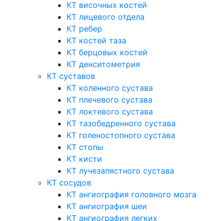
КТ височных костей
КТ лицевого отдела
КТ ребер
КТ костей таза
КТ берцовых костей
КТ денситометрия
КТ суставов
КТ коленного сустава
КТ плечевого сустава
КТ локтевого сустава
КТ тазобедренного сустава
КТ голеностопного сустава
КТ стопы
КТ кисти
КТ лучезапястного сустава
КТ сосудов
КТ ангиография головного мозга
КТ ангиография шеи
КТ ангиография легких