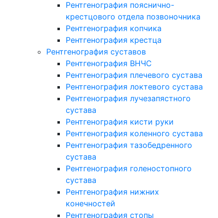
Рентгенография пояснично-
крестцового отдела позвоночника
Рентгенография копчика
Рентгенография крестца
Рентгенография суставов
Рентгенография ВНЧС
Рентгенография плечевого сустава
Рентгенография локтевого сустава
Рентгенография лучезапястного
сустава
Рентгенография кисти руки
Рентгенография коленного сустава
Рентгенография тазобедренного
сустава
Рентгенография голеностопного
сустава
Рентгенография нижних
конечностей
Рентгенография стопы