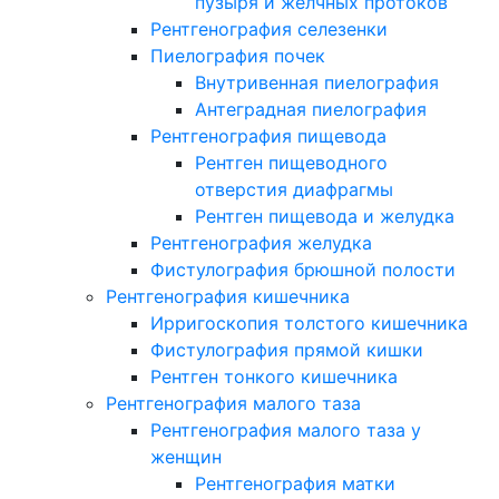
пузыря и желчных протоков
Рентгенография селезенки
Пиелография почек
Внутривенная пиелография
Антеградная пиелография
Рентгенография пищевода
Рентген пищеводного
отверстия диафрагмы
Рентген пищевода и желудка
Рентгенография желудка
Фистулография брюшной полости
Рентгенография кишечника
Ирригоскопия толстого кишечника
Фистулография прямой кишки
Рентген тонкого кишечника
Рентгенография малого таза
Рентгенография малого таза у
женщин
Рентгенография матки