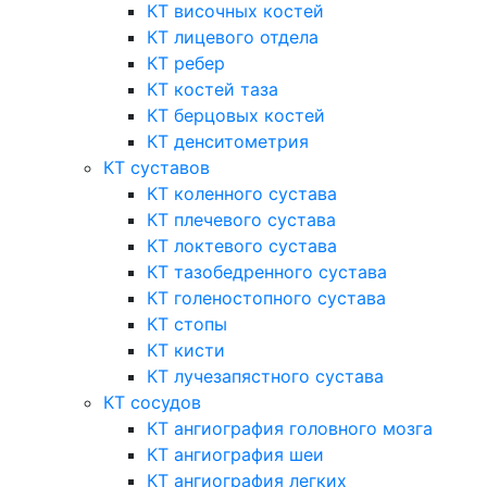
КТ височных костей
КТ лицевого отдела
КТ ребер
КТ костей таза
КТ берцовых костей
КТ денситометрия
КТ суставов
КТ коленного сустава
КТ плечевого сустава
КТ локтевого сустава
КТ тазобедренного сустава
КТ голеностопного сустава
КТ стопы
КТ кисти
КТ лучезапястного сустава
КТ сосудов
КТ ангиография головного мозга
КТ ангиография шеи
КТ ангиография легких