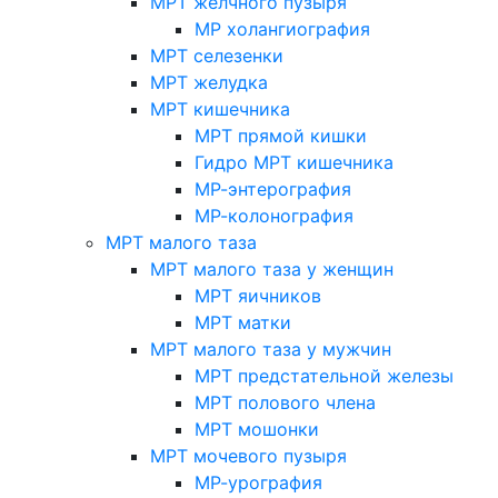
МРТ желчного пузыря
МР холангиография
МРТ селезенки
МРТ желудка
МРТ кишечника
МРТ прямой кишки
Гидро МРТ кишечника
МР-энтерография
МР-колонография
МРТ малого таза
МРТ малого таза у женщин
МРТ яичников
МРТ матки
МРТ малого таза у мужчин
МРТ предстательной железы
МРТ полового члена
МРТ мошонки
МРТ мочевого пузыря
МР-урография