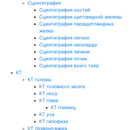
Сцинтиграфия
Сцинтиграфия костей
Сцинтиграфия щитовидной железы
Сцинтиграфия паращитовидных
желез
Сцинтиграфия легких
Сцинтиграфия миокарда
Сцинтиграфия печени
Сцинтиграфия почек
Сцинтиграфия всего тела
КТ
КТ головы
КТ головного мозга
КТ носа
КТ глаза
КТ глазниц
КТ уха
КТ гипофиза
КТ позвоночника