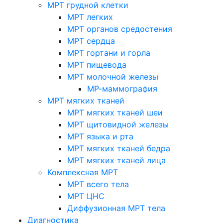
МРТ грудной клетки
МРТ легких
МРТ органов средостения
МРТ сердца
МРТ гортани и горла
МРТ пищевода
МРТ молочной железы
МР-маммография
МРТ мягких тканей
МРТ мягких тканей шеи
МРТ щитовидной железы
МРТ языка и рта
МРТ мягких тканей бедра
МРТ мягких тканей лица
Комплексная МРТ
МРТ всего тела
МРТ ЦНС
Диффузионная МРТ тела
Диагностика