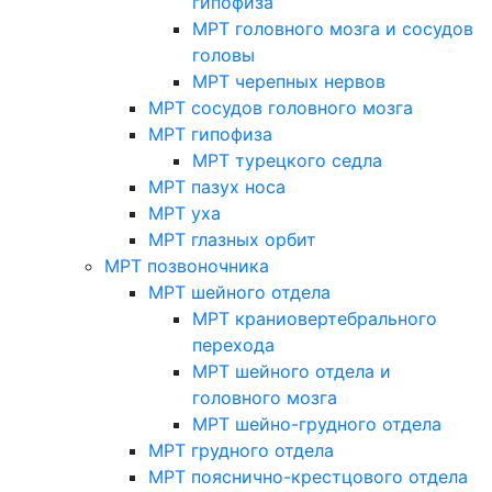
гипофиза
МРТ головного мозга и сосудов
головы
МРТ черепных нервов
МРТ сосудов головного мозга
МРТ гипофиза
МРТ турецкого седла
МРТ пазух носа
МРТ уха
МРТ глазных орбит
МРТ позвоночника
МРТ шейного отдела
МРТ краниовертебрального
перехода
МРТ шейного отдела и
головного мозга
МРТ шейно-грудного отдела
МРТ грудного отдела
МРТ пояснично-крестцового отдела