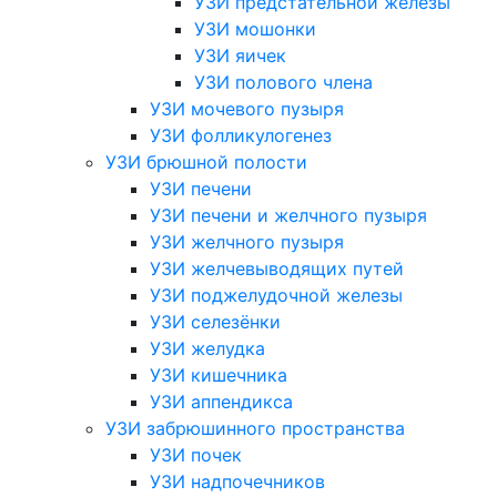
УЗИ предстательной железы
УЗИ мошонки
УЗИ яичек
УЗИ полового члена
УЗИ мочевого пузыря
УЗИ фолликулогенез
УЗИ брюшной полости
УЗИ печени
УЗИ печени и желчного пузыря
УЗИ желчного пузыря
УЗИ желчевыводящих путей
УЗИ поджелудочной железы
УЗИ селезёнки
УЗИ желудка
УЗИ кишечника
УЗИ аппендикса
УЗИ забрюшинного пространства
УЗИ почек
УЗИ надпочечников