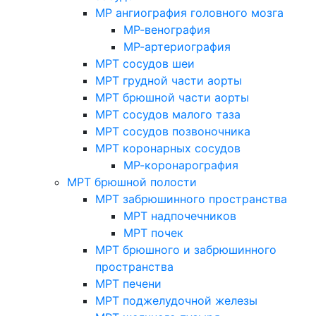
МР ангиография головного мозга
МР-венография
МР-артериография
МРТ сосудов шеи
МРТ грудной части аорты
МРТ брюшной части аорты
МРТ сосудов малого таза
МРТ сосудов позвоночника
МРТ коронарных сосудов
МР-коронарография
МРТ брюшной полости
МРТ забрюшинного пространства
МРТ надпочечников
МРТ почек
МРТ брюшного и забрюшинного
пространства
МРТ печени
МРТ поджелудочной железы