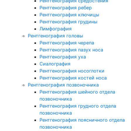
Рентгенография средостения
Рентгенография ребер
Рентгенография ключицы
Рентгенография грудины
Лимфография
Рентгенография головы
Рентгенография черепа
Рентгенография пазух носа
Рентгенография уха
Сиалография
Рентгенография носоглотки
Рентгенография костей носа
Рентгенография позвоночника
Рентгенография шейного отдела
позвоночника
Рентгенография грудного отдела
позвоночника
Рентгенография поясничного отдела
позвоночника