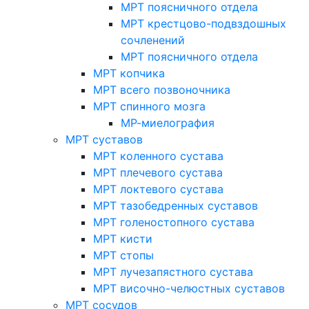
МРТ поясничного отдела
МРТ крестцово-подвздошных
сочленений
МРТ поясничного отдела
МРТ копчика
МРТ всего позвоночника
МРТ спинного мозга
МР-миелография
МРТ суставов
МРТ коленного сустава
МРТ плечевого сустава
МРТ локтевого сустава
МРТ тазобедренных суставов
МРТ голеностопного сустава
МРТ кисти
МРТ стопы
МРТ лучезапястного сустава
МРТ височно-челюстных суставов
МРТ сосудов