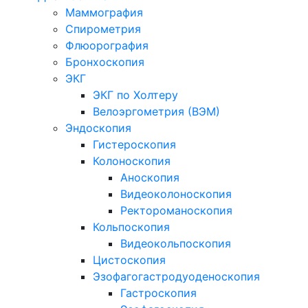
Маммография
Спирометрия
Флюорография
Бронхоскопия
ЭКГ
ЭКГ по Холтеру
Велоэргометрия (ВЭМ)
Эндоскопия
Гистероскопия
Колоноскопия
Аноскопия
Видеоколоноскопия
Ректороманоскопия
Кольпоскопия
Видеокольпоскопия
Цистоскопия
Эзофагогастродуоденоскопия
Гастроскопия