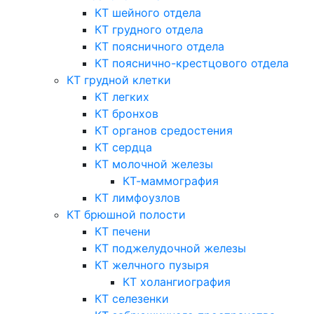
КТ шейного отдела
КТ грудного отдела
КТ поясничного отдела
КТ пояснично-крестцового отдела
КТ грудной клетки
КТ легких
КТ бронхов
КТ органов средостения
КТ сердца
КТ молочной железы
КТ-маммография
КТ лимфоузлов
КТ брюшной полости
КТ печени
КТ поджелудочной железы
КТ желчного пузыря
КТ холангиография
КТ селезенки