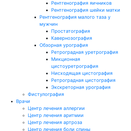
Рентгенография яичников
Рентгенография шейки матки
Рентгенография малого таза у
мужчин
Простатография
Кавернозография
Обзорная урография
Ретроградная уретрография
Микционная
цистоуретрография
Нисходящая цистография
Ретроградная цистография
Экскреторная урография
Фистулография
Врачи
Центр лечения аллергии
Центр лечения аритмии
Центр лечения артроза
Центр лечения боли спины