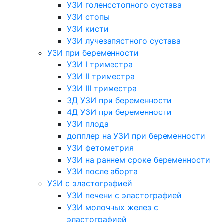
УЗИ голеностопного сустава
УЗИ стопы
УЗИ кисти
УЗИ лучезапястного сустава
УЗИ при беременности
УЗИ I триместра
УЗИ II триместра
УЗИ III триместра
3Д УЗИ при беременности
4Д УЗИ при беременности
УЗИ плода
допплер на УЗИ при беременности
УЗИ фетометрия
УЗИ на раннем сроке беременности
УЗИ после аборта
УЗИ с эластографией
УЗИ печени с эластографией
УЗИ молочных желез с
эластографией