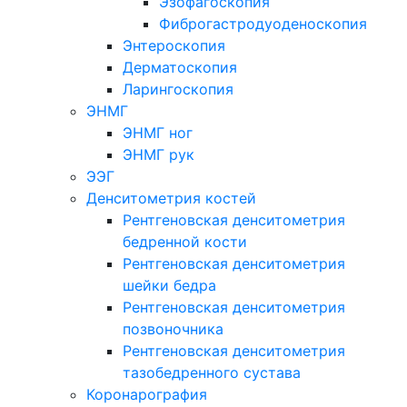
Эзофагоскопия
Фиброгастродуоденоскопия
Энтероскопия
Дерматоскопия
Ларингоскопия
ЭНМГ
ЭНМГ ног
ЭНМГ рук
ЭЭГ
Денситометрия костей
Рентгеновская денситометрия
бедренной кости
Рентгеновская денситометрия
шейки бедра
Рентгеновская денситометрия
позвоночника
Рентгеновская денситометрия
тазобедренного сустава
Коронарография