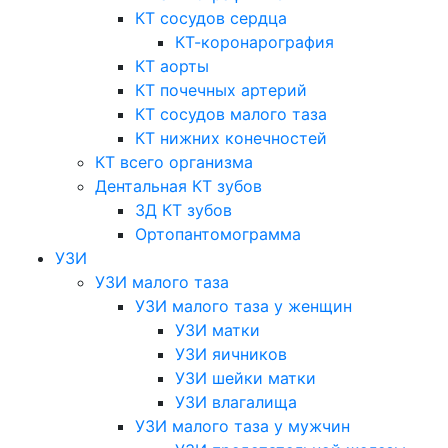
КТ сосудов сердца
КТ-коронарография
КТ аорты
КТ почечных артерий
КТ сосудов малого таза
КТ нижних конечностей
КТ всего организма
Дентальная КТ зубов
3Д КТ зубов
Ортопантомограмма
УЗИ
УЗИ малого таза
УЗИ малого таза у женщин
УЗИ матки
УЗИ яичников
УЗИ шейки матки
УЗИ влагалища
УЗИ малого таза у мужчин