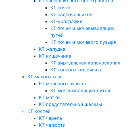
КТ забрюшинного пространства
КТ почек
КТ надпочечников
КТ-урография
КТ почек и мочевыводящих
путей
КТ почек и мочевого пузыря
КТ желудка
КТ кишечника
КТ виртуальная колоноскопия
КТ тонкого кишечника
КТ малого таза
КТ мочевого пузыря
КТ мочевыводящих путей
КТ матки
КТ предстательной железы
КТ костей
КТ черепа
КТ челюсти