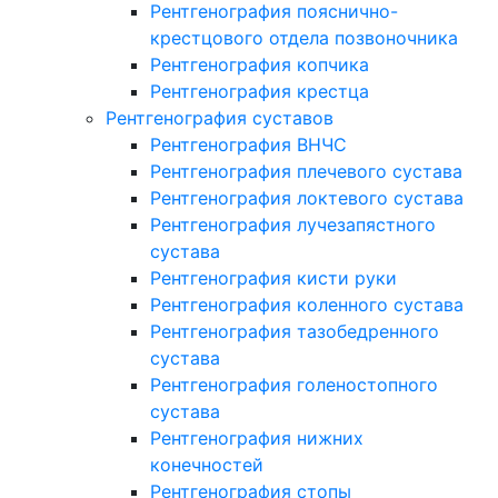
Рентгенография пояснично-
крестцового отдела позвоночника
Рентгенография копчика
Рентгенография крестца
Рентгенография суставов
Рентгенография ВНЧС
Рентгенография плечевого сустава
Рентгенография локтевого сустава
Рентгенография лучезапястного
сустава
Рентгенография кисти руки
Рентгенография коленного сустава
Рентгенография тазобедренного
сустава
Рентгенография голеностопного
сустава
Рентгенография нижних
конечностей
Рентгенография стопы