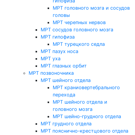
гипофиза
МРТ головного мозга и сосудов
головы
МРТ черепных нервов
МРТ сосудов головного мозга
МРТ гипофиза
МРТ турецкого седла
МРТ пазух носа
МРТ уха
МРТ глазных орбит
МРТ позвоночника
МРТ шейного отдела
МРТ краниовертебрального
перехода
МРТ шейного отдела и
головного мозга
МРТ шейно-грудного отдела
МРТ грудного отдела
МРТ пояснично-крестцового отдела