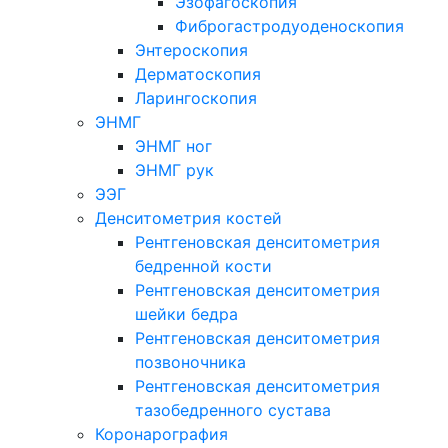
Эзофагоскопия
Фиброгастродуоденоскопия
Энтероскопия
Дерматоскопия
Ларингоскопия
ЭНМГ
ЭНМГ ног
ЭНМГ рук
ЭЭГ
Денситометрия костей
Рентгеновская денситометрия
бедренной кости
Рентгеновская денситометрия
шейки бедра
Рентгеновская денситометрия
позвоночника
Рентгеновская денситометрия
тазобедренного сустава
Коронарография