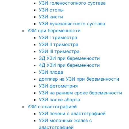
УЗИ голеностопного сустава
УЗИ стопы
УЗИ кисти
УЗИ лучезапястного сустава
УЗИ при беременности
УЗИ I триместра
УЗИ II триместра
УЗИ III триместра
3Д УЗИ при беременности
4Д УЗИ при беременности
УЗИ плода
допплер на УЗИ при беременности
УЗИ фетометрия
УЗИ на раннем сроке беременности
УЗИ после аборта
УЗИ с эластографией
УЗИ печени с эластографией
УЗИ молочных желез с
эластографией