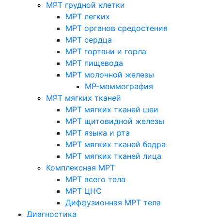
МРТ грудной клетки
МРТ легких
МРТ органов средостения
МРТ сердца
МРТ гортани и горла
МРТ пищевода
МРТ молочной железы
МР-маммография
МРТ мягких тканей
МРТ мягких тканей шеи
МРТ щитовидной железы
МРТ языка и рта
МРТ мягких тканей бедра
МРТ мягких тканей лица
Комплексная МРТ
МРТ всего тела
МРТ ЦНС
Диффузионная МРТ тела
Диагностика