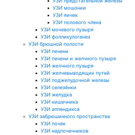
УЗИ предстательной железы
УЗИ мошонки
УЗИ яичек
УЗИ полового члена
УЗИ мочевого пузыря
УЗИ фолликулогенез
УЗИ брюшной полости
УЗИ печени
УЗИ печени и желчного пузыря
УЗИ желчного пузыря
УЗИ желчевыводящих путей
УЗИ поджелудочной железы
УЗИ селезёнки
УЗИ желудка
УЗИ кишечника
УЗИ аппендикса
УЗИ забрюшинного пространства
УЗИ почек
УЗИ надпочечников