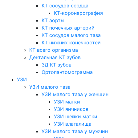
КТ сосудов сердца
КТ-коронарография
КТ аорты
КТ почечных артерий
КТ сосудов малого таза
КТ нижних конечностей
КТ всего организма
Дентальная КТ зубов
3Д КТ зубов
Ортопантомограмма
УЗИ
УЗИ малого таза
УЗИ малого таза у женщин
УЗИ матки
УЗИ яичников
УЗИ шейки матки
УЗИ влагалища
УЗИ малого таза у мужчин