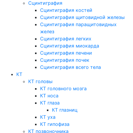
Сцинтиграфия
Сцинтиграфия костей
Сцинтиграфия щитовидной железы
Сцинтиграфия паращитовидных
желез
Сцинтиграфия легких
Сцинтиграфия миокарда
Сцинтиграфия печени
Сцинтиграфия почек
Сцинтиграфия всего тела
КТ
КТ головы
КТ головного мозга
КТ носа
КТ глаза
КТ глазниц
КТ уха
КТ гипофиза
КТ позвоночника