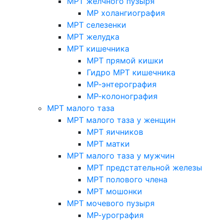
МРТ желчного пузыря
МР холангиография
МРТ селезенки
МРТ желудка
МРТ кишечника
МРТ прямой кишки
Гидро МРТ кишечника
МР-энтерография
МР-колонография
МРТ малого таза
МРТ малого таза у женщин
МРТ яичников
МРТ матки
МРТ малого таза у мужчин
МРТ предстательной железы
МРТ полового члена
МРТ мошонки
МРТ мочевого пузыря
МР-урография