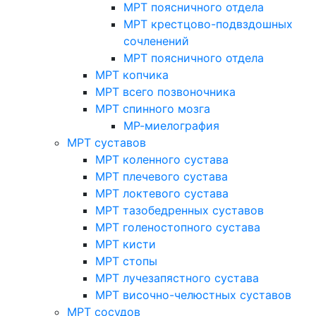
МРТ поясничного отдела
МРТ крестцово-подвздошных
сочленений
МРТ поясничного отдела
МРТ копчика
МРТ всего позвоночника
МРТ спинного мозга
МР-миелография
МРТ суставов
МРТ коленного сустава
МРТ плечевого сустава
МРТ локтевого сустава
МРТ тазобедренных суставов
МРТ голеностопного сустава
МРТ кисти
МРТ стопы
МРТ лучезапястного сустава
МРТ височно-челюстных суставов
МРТ сосудов