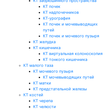
КТ забрюшинного пространства
КТ почек
КТ надпочечников
КТ-урография
КТ почек и мочевыводящих
путей
КТ почек и мочевого пузыря
КТ желудка
КТ кишечника
КТ виртуальная колоноскопия
КТ тонкого кишечника
КТ малого таза
КТ мочевого пузыря
КТ мочевыводящих путей
КТ матки
КТ предстательной железы
КТ костей
КТ черепа
КТ челюсти