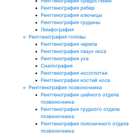
Рентгенография средостения
Рентгенография ребер
Рентгенография ключицы
Рентгенография грудины
Лимфография
Рентгенография головы
Рентгенография черепа
Рентгенография пазух носа
Рентгенография уха
Сиалография
Рентгенография носоглотки
Рентгенография костей носа
Рентгенография позвоночника
Рентгенография шейного отдела
позвоночника
Рентгенография грудного отдела
позвоночника
Рентгенография поясничного отдела
позвоночника