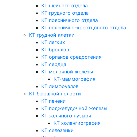
КТ шейного отдела
КТ грудного отдела
КТ поясничного отдела
КТ пояснично-крестцового отдела
КТ грудной клетки
КТ легких
КТ бронхов
КТ органов средостения
КТ сердца
КТ молочной железы
КТ-маммография
КТ лимфоузлов
КТ брюшной полости
КТ печени
КТ поджелудочной железы
КТ желчного пузыря
КТ холангиография
КТ селезенки