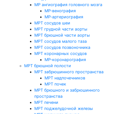
МР ангиография головного мозга
МР-венография
МР-артериография
МРТ сосудов шеи
МРТ грудной части аорты
МРТ брюшной части аорты
МРТ сосудов малого таза
МРТ сосудов позвоночника
МРТ коронарных сосудов
МР-коронарография
МРТ брюшной полости
МРТ забрюшинного пространства
МРТ надпочечников
МРТ почек
МРТ брюшного и забрюшинного
пространства
МРТ печени
МРТ поджелудочной железы