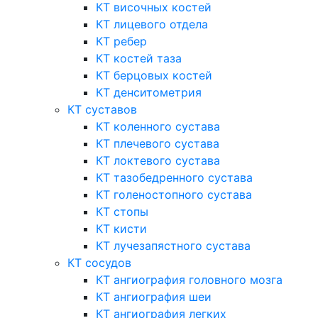
КТ височных костей
КТ лицевого отдела
КТ ребер
КТ костей таза
КТ берцовых костей
КТ денситометрия
КТ суставов
КТ коленного сустава
КТ плечевого сустава
КТ локтевого сустава
КТ тазобедренного сустава
КТ голеностопного сустава
КТ стопы
КТ кисти
КТ лучезапястного сустава
КТ сосудов
КТ ангиография головного мозга
КТ ангиография шеи
КТ ангиография легких