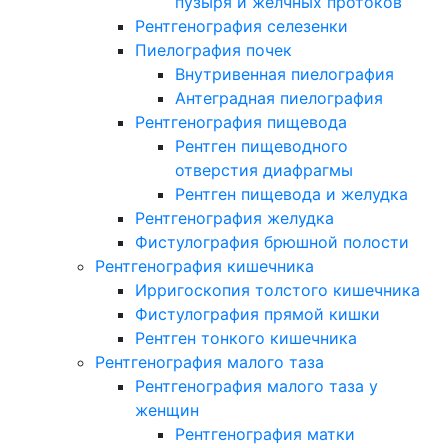
пузыря и желчных протоков
Рентгенография селезенки
Пиелография почек
Внутривенная пиелография
Антеградная пиелография
Рентгенография пищевода
Рентген пищеводного
отверстия диафрагмы
Рентген пищевода и желудка
Рентгенография желудка
Фистулография брюшной полости
Рентгенография кишечника
Ирригоскопия толстого кишечника
Фистулография прямой кишки
Рентген тонкого кишечника
Рентгенография малого таза
Рентгенография малого таза у
женщин
Рентгенография матки