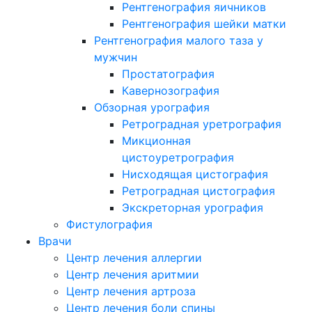
Рентгенография яичников
Рентгенография шейки матки
Рентгенография малого таза у
мужчин
Простатография
Кавернозография
Обзорная урография
Ретроградная уретрография
Микционная
цистоуретрография
Нисходящая цистография
Ретроградная цистография
Экскреторная урография
Фистулография
Врачи
Центр лечения аллергии
Центр лечения аритмии
Центр лечения артроза
Центр лечения боли спины