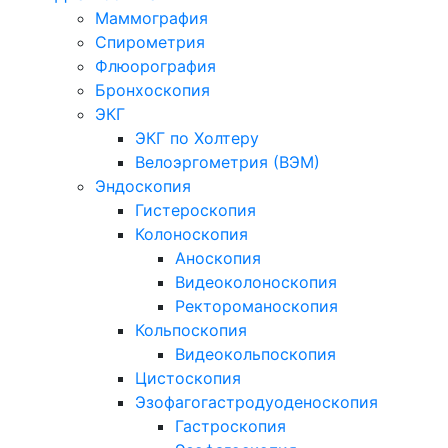
Маммография
Спирометрия
Флюорография
Бронхоскопия
ЭКГ
ЭКГ по Холтеру
Велоэргометрия (ВЭМ)
Эндоскопия
Гистероскопия
Колоноскопия
Аноскопия
Видеоколоноскопия
Ректороманоскопия
Кольпоскопия
Видеокольпоскопия
Цистоскопия
Эзофагогастродуоденоскопия
Гастроскопия