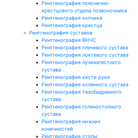
Рентгенография пояснично-
крестцового отдела позвоночника
Рентгенография копчика
Рентгенография крестца
Рентгенография суставов
Рентгенография ВНЧС
Рентгенография плечевого сустава
Рентгенография локтевого сустава
Рентгенография лучезапястного
сустава
Рентгенография кисти руки
Рентгенография коленного сустава
Рентгенография тазобедренного
сустава
Рентгенография голеностопного
сустава
Рентгенография нижних
конечностей
Рентгенография стопы