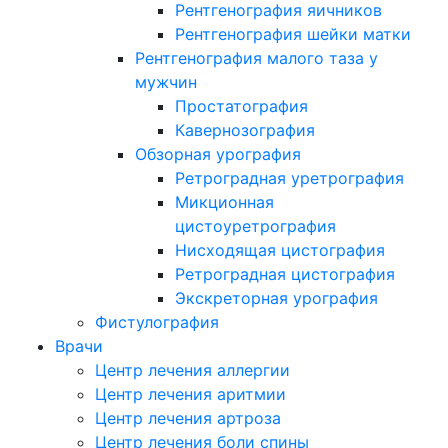
Рентгенография яичников
Рентгенография шейки матки
Рентгенография малого таза у
мужчин
Простатография
Кавернозография
Обзорная урография
Ретроградная уретрография
Микционная
цистоуретрография
Нисходящая цистография
Ретроградная цистография
Экскреторная урография
Фистулография
Врачи
Центр лечения аллергии
Центр лечения аритмии
Центр лечения артроза
Центр лечения боли спины