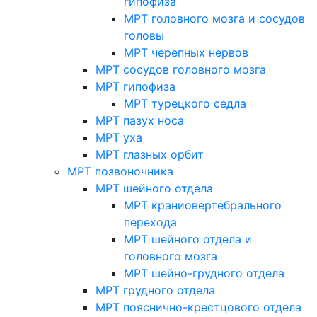
гипофиза
МРТ головного мозга и сосудов
головы
МРТ черепных нервов
МРТ сосудов головного мозга
МРТ гипофиза
МРТ турецкого седла
МРТ пазух носа
МРТ уха
МРТ глазных орбит
МРТ позвоночника
МРТ шейного отдела
МРТ краниовертебрального
перехода
МРТ шейного отдела и
головного мозга
МРТ шейно-грудного отдела
МРТ грудного отдела
МРТ пояснично-крестцового отдела