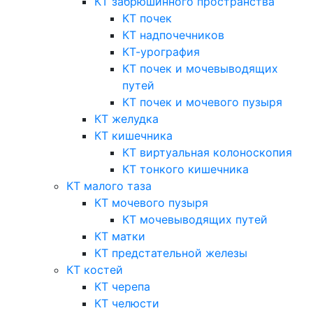
КТ забрюшинного пространства
КТ почек
КТ надпочечников
КТ-урография
КТ почек и мочевыводящих
путей
КТ почек и мочевого пузыря
КТ желудка
КТ кишечника
КТ виртуальная колоноскопия
КТ тонкого кишечника
КТ малого таза
КТ мочевого пузыря
КТ мочевыводящих путей
КТ матки
КТ предстательной железы
КТ костей
КТ черепа
КТ челюсти