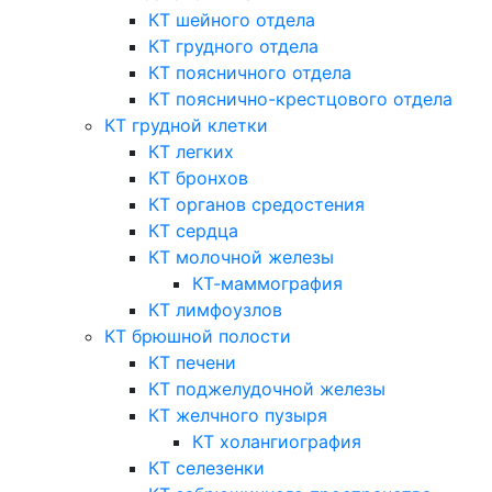
КТ шейного отдела
КТ грудного отдела
КТ поясничного отдела
КТ пояснично-крестцового отдела
КТ грудной клетки
КТ легких
КТ бронхов
КТ органов средостения
КТ сердца
КТ молочной железы
КТ-маммография
КТ лимфоузлов
КТ брюшной полости
КТ печени
КТ поджелудочной железы
КТ желчного пузыря
КТ холангиография
КТ селезенки