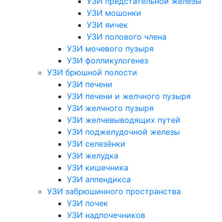
УЗИ предстательной железы
УЗИ мошонки
УЗИ яичек
УЗИ полового члена
УЗИ мочевого пузыря
УЗИ фолликулогенез
УЗИ брюшной полости
УЗИ печени
УЗИ печени и желчного пузыря
УЗИ желчного пузыря
УЗИ желчевыводящих путей
УЗИ поджелудочной железы
УЗИ селезёнки
УЗИ желудка
УЗИ кишечника
УЗИ аппендикса
УЗИ забрюшинного пространства
УЗИ почек
УЗИ надпочечников