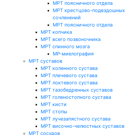
МРТ поясничного отдела
МРТ крестцово-подвздошных
сочленений
МРТ поясничного отдела
МРТ копчика
МРТ всего позвоночника
МРТ спинного мозга
МР-миелография
МРТ суставов
МРТ коленного сустава
МРТ плечевого сустава
МРТ локтевого сустава
МРТ тазобедренных суставов
МРТ голеностопного сустава
МРТ кисти
МРТ стопы
МРТ лучезапястного сустава
МРТ височно-челюстных суставов
МРТ сосудов