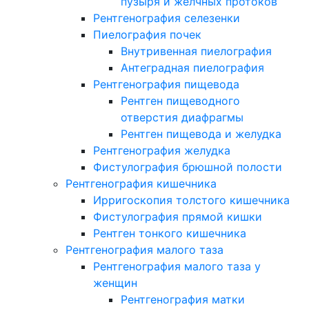
пузыря и желчных протоков
Рентгенография селезенки
Пиелография почек
Внутривенная пиелография
Антеградная пиелография
Рентгенография пищевода
Рентген пищеводного
отверстия диафрагмы
Рентген пищевода и желудка
Рентгенография желудка
Фистулография брюшной полости
Рентгенография кишечника
Ирригоскопия толстого кишечника
Фистулография прямой кишки
Рентген тонкого кишечника
Рентгенография малого таза
Рентгенография малого таза у
женщин
Рентгенография матки