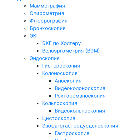
Маммография
Спирометрия
Флюорография
Бронхоскопия
ЭКГ
ЭКГ по Холтеру
Велоэргометрия (ВЭМ)
Эндоскопия
Гистероскопия
Колоноскопия
Аноскопия
Видеоколоноскопия
Ректороманоскопия
Кольпоскопия
Видеокольпоскопия
Цистоскопия
Эзофагогастродуоденоскопия
Гастроскопия