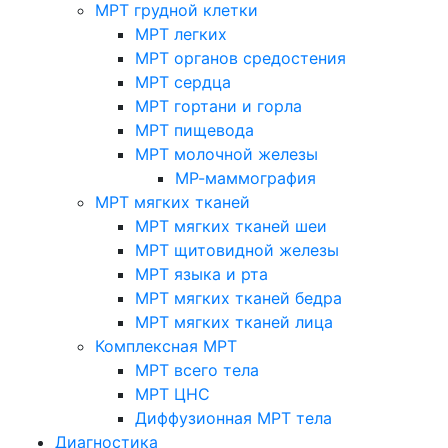
МРТ грудной клетки
МРТ легких
МРТ органов средостения
МРТ сердца
МРТ гортани и горла
МРТ пищевода
МРТ молочной железы
МР-маммография
МРТ мягких тканей
МРТ мягких тканей шеи
МРТ щитовидной железы
МРТ языка и рта
МРТ мягких тканей бедра
МРТ мягких тканей лица
Комплексная МРТ
МРТ всего тела
МРТ ЦНС
Диффузионная МРТ тела
Диагностика