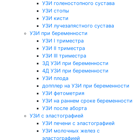
УЗИ голеностопного сустава
УЗИ стопы
УЗИ кисти
УЗИ лучезапястного сустава
УЗИ при беременности
УЗИ I триместра
УЗИ II триместра
УЗИ III триместра
3Д УЗИ при беременности
4Д УЗИ при беременности
УЗИ плода
допплер на УЗИ при беременности
УЗИ фетометрия
УЗИ на раннем сроке беременности
УЗИ после аборта
УЗИ с эластографией
УЗИ печени с эластографией
УЗИ молочных желез с
эластографией