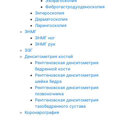
Эзофагоскопия
Фиброгастродуоденоскопия
Энтероскопия
Дерматоскопия
Ларингоскопия
ЭНМГ
ЭНМГ ног
ЭНМГ рук
ЭЭГ
Денситометрия костей
Рентгеновская денситометрия
бедренной кости
Рентгеновская денситометрия
шейки бедра
Рентгеновская денситометрия
позвоночника
Рентгеновская денситометрия
тазобедренного сустава
Коронарография