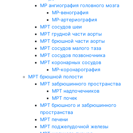
МР ангиография головного мозга
МР-венография
МР-артериография
МРТ сосудов шеи
МРТ грудной части аорты
МРТ брюшной части аорты
МРТ сосудов малого таза
МРТ сосудов позвоночника
МРТ коронарных сосудов
МР-коронарография
МРТ брюшной полости
МРТ забрюшинного пространства
МРТ надпочечников
МРТ почек
МРТ брюшного и забрюшинного
пространства
МРТ печени
МРТ поджелудочной железы