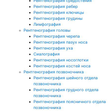
Рентгенография средостения
Рентгенография ребер
Рентгенография ключицы
Рентгенография грудины
Лимфография
Рентгенография головы
Рентгенография черепа
Рентгенография пазух носа
Рентгенография уха
Сиалография
Рентгенография носоглотки
Рентгенография костей носа
Рентгенография позвоночника
Рентгенография шейного отдела
позвоночника
Рентгенография грудного отдела
позвоночника
Рентгенография поясничного отдела
позвоночника