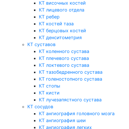
КТ височных костей
КТ лицевого отдела
КТ ребер
КТ костей таза
КТ берцовых костей
КТ денситометрия
КТ суставов
КТ коленного сустава
КТ плечевого сустава
КТ локтевого сустава
КТ тазобедренного сустава
КТ голеностопного сустава
КТ стопы
КТ кисти
КТ лучезапястного сустава
КТ сосудов
КТ ангиография головного мозга
КТ ангиография шеи
КТ ангиография легких