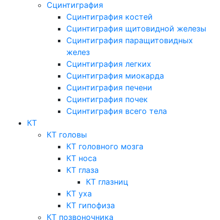
Сцинтиграфия
Сцинтиграфия костей
Сцинтиграфия щитовидной железы
Сцинтиграфия паращитовидных
желез
Сцинтиграфия легких
Сцинтиграфия миокарда
Сцинтиграфия печени
Сцинтиграфия почек
Сцинтиграфия всего тела
КТ
КТ головы
КТ головного мозга
КТ носа
КТ глаза
КТ глазниц
КТ уха
КТ гипофиза
КТ позвоночника