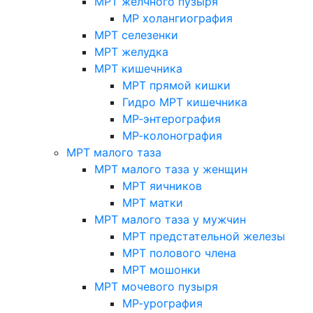
МРТ желчного пузыря
МР холангиография
МРТ селезенки
МРТ желудка
МРТ кишечника
МРТ прямой кишки
Гидро МРТ кишечника
МР-энтерография
МР-колонография
МРТ малого таза
МРТ малого таза у женщин
МРТ яичников
МРТ матки
МРТ малого таза у мужчин
МРТ предстательной железы
МРТ полового члена
МРТ мошонки
МРТ мочевого пузыря
МР-урография