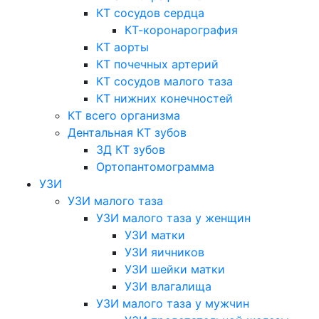
КТ сосудов сердца
КТ-коронарография
КТ аорты
КТ почечных артерий
КТ сосудов малого таза
КТ нижних конечностей
КТ всего организма
Дентальная КТ зубов
3Д КТ зубов
Ортопантомограмма
УЗИ
УЗИ малого таза
УЗИ малого таза у женщин
УЗИ матки
УЗИ яичников
УЗИ шейки матки
УЗИ влагалища
УЗИ малого таза у мужчин