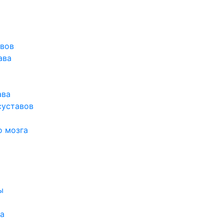
авов
ава
ава
суставов
о мозга
ы
а