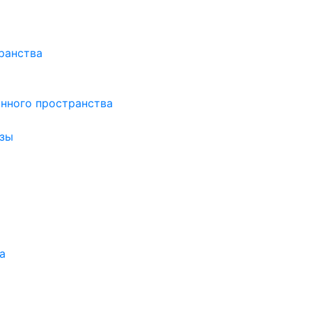
ранства
нного пространства
зы
а