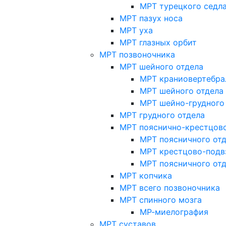
МРТ турецкого седл
МРТ пазух носа
МРТ уха
МРТ глазных орбит
МРТ позвоночника
МРТ шейного отдела
МРТ краниовертебра
МРТ шейного отдела 
МРТ шейно-грудного
МРТ грудного отдела
МРТ пояснично-крестцово
МРТ поясничного от
МРТ крестцово-подв
МРТ поясничного от
МРТ копчика
МРТ всего позвоночника
МРТ спинного мозга
МР-миелография
МРТ суставов