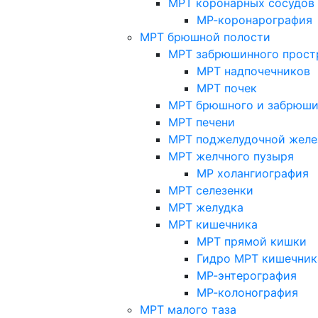
МРТ коронарных сосудов
МР-коронарография
МРТ брюшной полости
МРТ забрюшинного прост
МРТ надпочечников
МРТ почек
МРТ брюшного и забрюши
МРТ печени
МРТ поджелудочной желе
МРТ желчного пузыря
МР холангиография
МРТ селезенки
МРТ желудка
МРТ кишечника
МРТ прямой кишки
Гидро МРТ кишечник
МР-энтерография
МР-колонография
МРТ малого таза