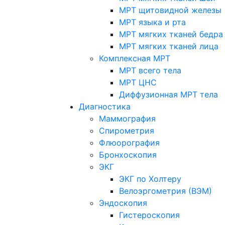
МРТ щитовидной железы
МРТ языка и рта
МРТ мягких тканей бедра
МРТ мягких тканей лица
Комплексная МРТ
МРТ всего тела
МРТ ЦНС
Диффузионная МРТ тела
Диагностика
Маммография
Спирометрия
Флюорография
Бронхоскопия
ЭКГ
ЭКГ по Холтеру
Велоэргометрия (ВЭМ)
Эндоскопия
Гистероскопия