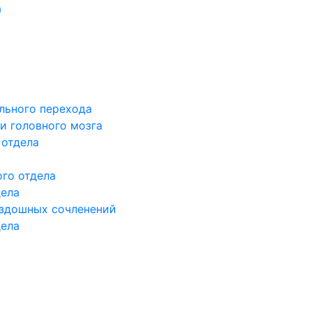
а
льного перехода
и головного мозга
 отдела
го отдела
дела
здошных сочленений
дела