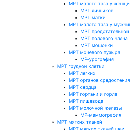
МРТ малого таза у женщи
МРТ яичников
МРТ матки
МРТ малого таза у мужчи
МРТ предстательной
МРТ полового члена
МРТ мошонки
МРТ мочевого пузыря
МР-урография
МРТ грудной клетки
МРТ легких
МРТ органов средостения
МРТ сердца
МРТ гортани и горла
МРТ пищевода
МРТ молочной железы
МР-маммография
МРТ мягких тканей
МРТ мягких тканей шеи