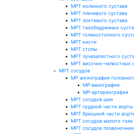
МРТ коленного сустава
МРТ плечевого сустава
МРТ локтевого сустава
МРТ тазобедренных суст
МРТ голеностопного суст
МРТ кисти
МРТ стопы
МРТ лучезапястного суст
МРТ височно-челюстных 
МРТ сосудов
МР ангиография головног
МР-венография
МР-артериография
МРТ сосудов шеи
МРТ грудной части аорты
МРТ брюшной части аорт
МРТ сосудов малого таза
МРТ сосудов позвоночник