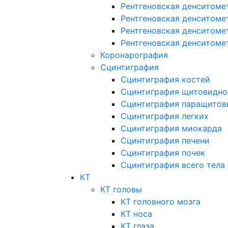
Рентгеновская денситоме
Рентгеновская денситоме
Рентгеновская денситоме
Рентгеновская денситоме
Коронарография
Сцинтиграфия
Сцинтиграфия костей
Сцинтиграфия щитовидно
Сцинтиграфия паращитов
Сцинтиграфия легких
Сцинтиграфия миокарда
Сцинтиграфия печени
Сцинтиграфия почек
Сцинтиграфия всего тела
КТ
КТ головы
КТ головного мозга
КТ носа
КТ глаза