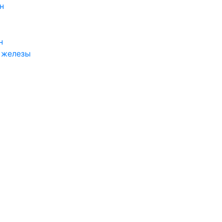
н
н
 железы