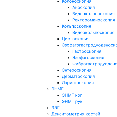
Колоноскопия
Аноскопия
Видеоколоноскопия
Ректороманоскопия
Кольпоскопия
Видеокольпоскопия
Цистоскопия
Эзофагогастродуоденоск
Гастроскопия
Эзофагоскопия
Фиброгастродуоден
Энтероскопия
Дерматоскопия
Ларингоскопия
ЭНМГ
ЭНМГ ног
ЭНМГ рук
ЭЭГ
Денситометрия костей