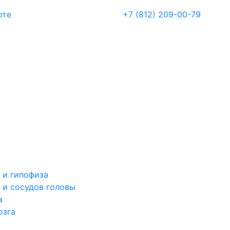
рте
+7 (812) 209-00-79
 и гипофиза
 и сосудов головы
в
озга