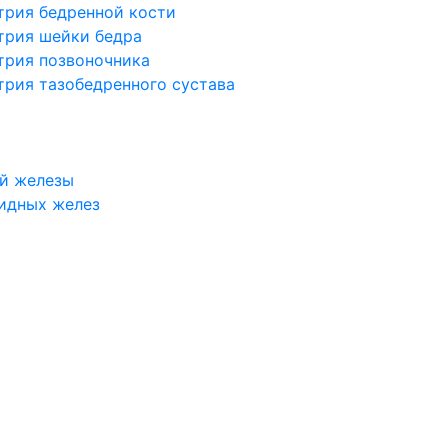
трия бедренной кости
трия шейки бедра
трия позвоночника
трия тазобедренного сустава
й железы
идных желез