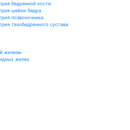
трия бедренной кости
трия шейки бедра
трия позвоночника
трия тазобедренного сустава
й железы
идных желез