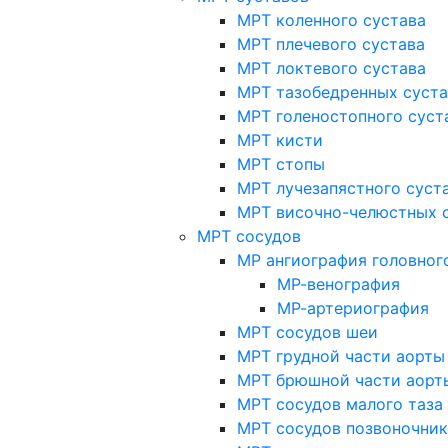
МРТ коленного сустава
МРТ плечевого сустава
МРТ локтевого сустава
МРТ тазобедренных суст
МРТ голеностопного суст
МРТ кисти
МРТ стопы
МРТ лучезапястного суст
МРТ височно-челюстных 
МРТ сосудов
МР ангиография головног
МР-венография
МР-артериография
МРТ сосудов шеи
МРТ грудной части аорты
МРТ брюшной части аорт
МРТ сосудов малого таза
МРТ сосудов позвоночник