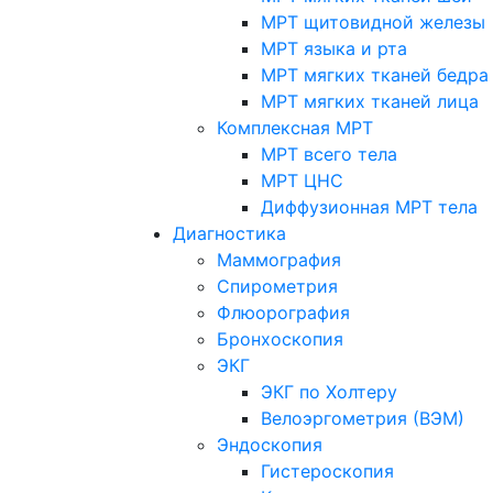
МРТ щитовидной железы
МРТ языка и рта
МРТ мягких тканей бедра
МРТ мягких тканей лица
Комплексная МРТ
МРТ всего тела
МРТ ЦНС
Диффузионная МРТ тела
Диагностика
Маммография
Спирометрия
Флюорография
Бронхоскопия
ЭКГ
ЭКГ по Холтеру
Велоэргометрия (ВЭМ)
Эндоскопия
Гистероскопия