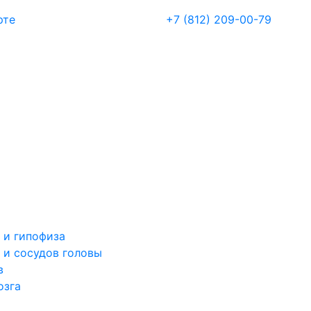
рте
+7 (812) 209-00-79
 и гипофиза
 и сосудов головы
в
озга