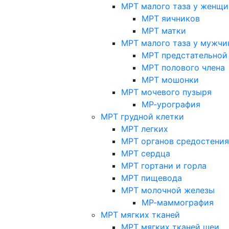
МРТ малого таза у женщи
МРТ яичников
МРТ матки
МРТ малого таза у мужчи
МРТ предстательной
МРТ полового члена
МРТ мошонки
МРТ мочевого пузыря
МР-урография
МРТ грудной клетки
МРТ легких
МРТ органов средостения
МРТ сердца
МРТ гортани и горла
МРТ пищевода
МРТ молочной железы
МР-маммография
МРТ мягких тканей
МРТ мягких тканей шеи