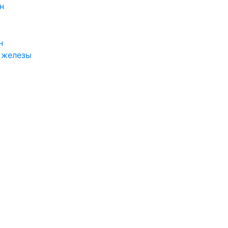
н
н
 железы