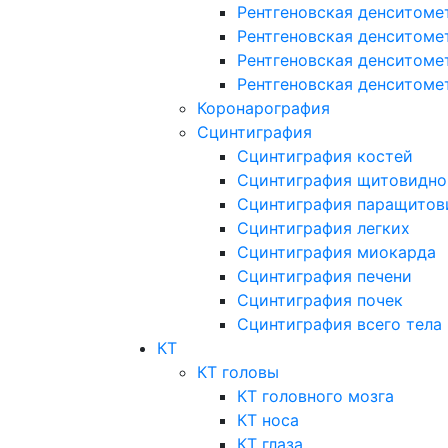
Рентгеновская денситоме
Рентгеновская денситоме
Рентгеновская денситоме
Рентгеновская денситоме
Коронарография
Сцинтиграфия
Сцинтиграфия костей
Сцинтиграфия щитовидно
Сцинтиграфия паращитов
Сцинтиграфия легких
Сцинтиграфия миокарда
Сцинтиграфия печени
Сцинтиграфия почек
Сцинтиграфия всего тела
КТ
КТ головы
КТ головного мозга
КТ носа
КТ глаза