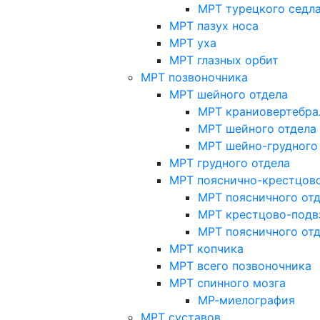
МРТ турецкого седл
МРТ пазух носа
МРТ уха
МРТ глазных орбит
МРТ позвоночника
МРТ шейного отдела
МРТ краниовертебра
МРТ шейного отдела 
МРТ шейно-грудного
МРТ грудного отдела
МРТ пояснично-крестцово
МРТ поясничного от
МРТ крестцово-подв
МРТ поясничного от
МРТ копчика
МРТ всего позвоночника
МРТ спинного мозга
МР-миелография
МРТ суставов