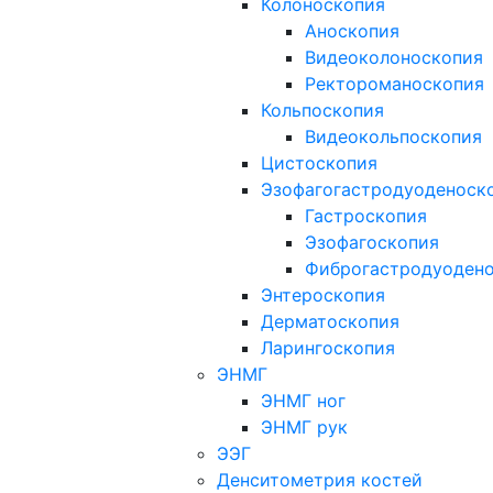
Колоноскопия
Аноскопия
Видеоколоноскопия
Ректороманоскопия
Кольпоскопия
Видеокольпоскопия
Цистоскопия
Эзофагогастродуоденоск
Гастроскопия
Эзофагоскопия
Фиброгастродуоден
Энтероскопия
Дерматоскопия
Ларингоскопия
ЭНМГ
ЭНМГ ног
ЭНМГ рук
ЭЭГ
Денситометрия костей