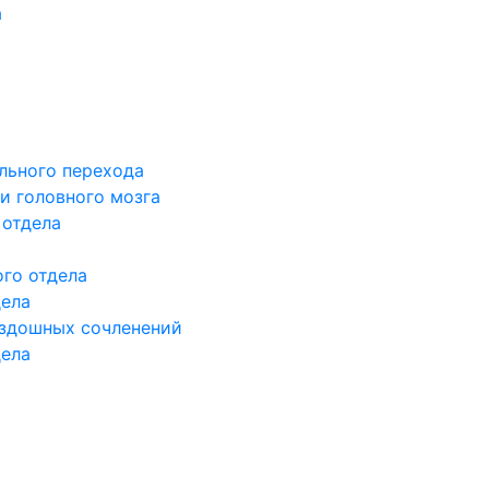
а
льного перехода
и головного мозга
 отдела
го отдела
дела
здошных сочленений
дела