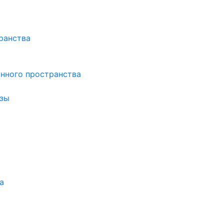
ранства
нного пространства
зы
а