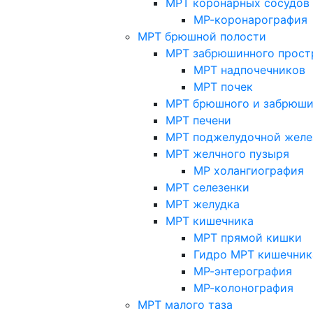
МРТ коронарных сосудов
МР-коронарография
МРТ брюшной полости
МРТ забрюшинного прост
МРТ надпочечников
МРТ почек
МРТ брюшного и забрюши
МРТ печени
МРТ поджелудочной желе
МРТ желчного пузыря
МР холангиография
МРТ селезенки
МРТ желудка
МРТ кишечника
МРТ прямой кишки
Гидро МРТ кишечник
МР-энтерография
МР-колонография
МРТ малого таза