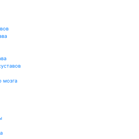
авов
ава
ава
суставов
о мозга
ы
а