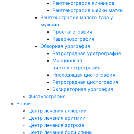
Рентгенография яичников
Рентгенография шейки матки
Рентгенография малого таза у
мужчин
Простатография
Кавернозография
Обзорная урография
Ретроградная уретрография
Микционная
цистоуретрография
Нисходящая цистография
Ретроградная цистография
Экскреторная урография
Фистулография
Врачи
Центр лечения аллергии
Центр лечения аритмии
Центр лечения артроза
Центр лечения боли спины