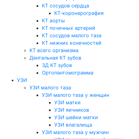
КТ сосудов сердца
КТ-коронарография
КТ аорты
КТ почечных артерий
КТ сосудов малого таза
КТ нижних конечностей
КТ всего организма
Дентальная КТ зубов
3Д КТ зубов
Ортопантомограмма
УЗИ
УЗИ малого таза
УЗИ малого таза у женщин
УЗИ матки
УЗИ яичников
УЗИ шейки матки
УЗИ влагалища
УЗИ малого таза у мужчин