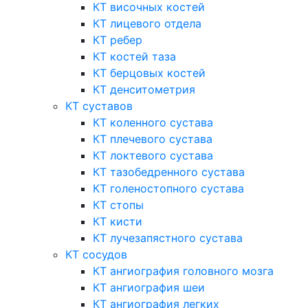
КТ височных костей
КТ лицевого отдела
КТ ребер
КТ костей таза
КТ берцовых костей
КТ денситометрия
КТ суставов
КТ коленного сустава
КТ плечевого сустава
КТ локтевого сустава
КТ тазобедренного сустава
КТ голеностопного сустава
КТ стопы
КТ кисти
КТ лучезапястного сустава
КТ сосудов
КТ ангиография головного мозга
КТ ангиография шеи
КТ ангиография легких