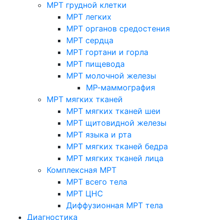
МРТ грудной клетки
МРТ легких
МРТ органов средостения
МРТ сердца
МРТ гортани и горла
МРТ пищевода
МРТ молочной железы
МР-маммография
МРТ мягких тканей
МРТ мягких тканей шеи
МРТ щитовидной железы
МРТ языка и рта
МРТ мягких тканей бедра
МРТ мягких тканей лица
Комплексная МРТ
МРТ всего тела
МРТ ЦНС
Диффузионная МРТ тела
Диагностика