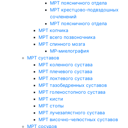
МРТ поясничного отдела
МРТ крестцово-подвздошных
сочленений
МРТ поясничного отдела
МРТ копчика
МРТ всего позвоночника
МРТ спинного мозга
МР-миелография
МРТ суставов
МРТ коленного сустава
МРТ плечевого сустава
МРТ локтевого сустава
МРТ тазобедренных суставов
МРТ голеностопного сустава
МРТ кисти
МРТ стопы
МРТ лучезапястного сустава
МРТ височно-челюстных суставов
МРТ сосудов