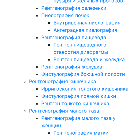
пузыря и желчных протоков
Рентгенография селезенки
Пиелография почек
Внутривенная пиелография
Антеградная пиелография
Рентгенография пищевода
Рентген пищеводного
отверстия диафрагмы
Рентген пищевода и желудка
Рентгенография желудка
Фистулография брюшной полости
Рентгенография кишечника
Ирригоскопия толстого кишечника
Фистулография прямой кишки
Рентген тонкого кишечника
Рентгенография малого таза
Рентгенография малого таза у
женщин
Рентгенография матки