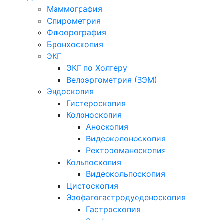
Маммография
Спирометрия
Флюорография
Бронхоскопия
ЭКГ
ЭКГ по Холтеру
Велоэргометрия (ВЭМ)
Эндоскопия
Гистероскопия
Колоноскопия
Аноскопия
Видеоколоноскопия
Ректороманоскопия
Кольпоскопия
Видеокольпоскопия
Цистоскопия
Эзофагогастродуоденоскопия
Гастроскопия