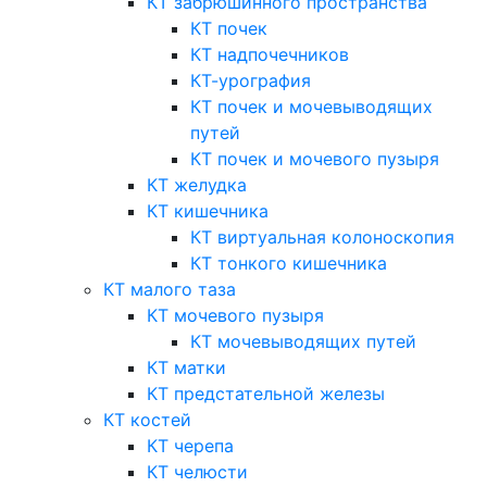
КТ забрюшинного пространства
КТ почек
КТ надпочечников
КТ-урография
КТ почек и мочевыводящих
путей
КТ почек и мочевого пузыря
КТ желудка
КТ кишечника
КТ виртуальная колоноскопия
КТ тонкого кишечника
КТ малого таза
КТ мочевого пузыря
КТ мочевыводящих путей
КТ матки
КТ предстательной железы
КТ костей
КТ черепа
КТ челюсти