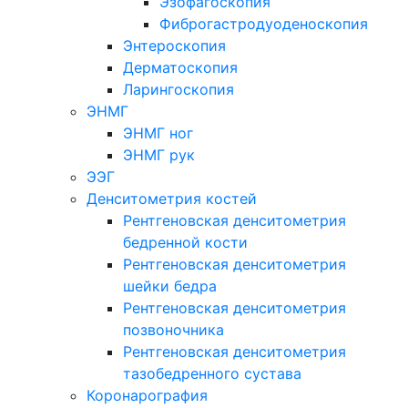
Эзофагоскопия
Фиброгастродуоденоскопия
Энтероскопия
Дерматоскопия
Ларингоскопия
ЭНМГ
ЭНМГ ног
ЭНМГ рук
ЭЭГ
Денситометрия костей
Рентгеновская денситометрия
бедренной кости
Рентгеновская денситометрия
шейки бедра
Рентгеновская денситометрия
позвоночника
Рентгеновская денситометрия
тазобедренного сустава
Коронарография