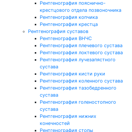
Рентгенография пояснично-
крестцового отдела позвоночника
Рентгенография копчика
Рентгенография крестца
Рентгенография суставов
Рентгенография ВНЧС
Рентгенография плечевого сустава
Рентгенография локтевого сустава
Рентгенография лучезапястного
сустава
Рентгенография кисти руки
Рентгенография коленного сустава
Рентгенография тазобедренного
сустава
Рентгенография голеностопного
сустава
Рентгенография нижних
конечностей
Рентгенография стопы