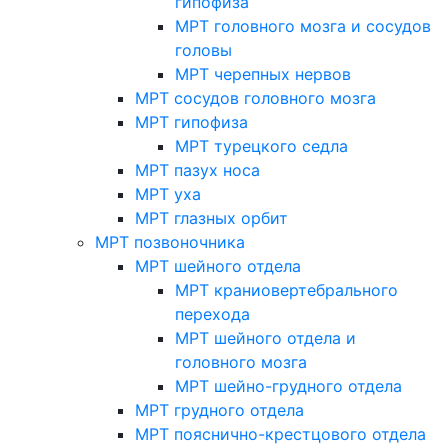
гипофиза
МРТ головного мозга и сосудов
головы
МРТ черепных нервов
МРТ сосудов головного мозга
МРТ гипофиза
МРТ турецкого седла
МРТ пазух носа
МРТ уха
МРТ глазных орбит
МРТ позвоночника
МРТ шейного отдела
МРТ краниовертебрального
перехода
МРТ шейного отдела и
головного мозга
МРТ шейно-грудного отдела
МРТ грудного отдела
МРТ пояснично-крестцового отдела