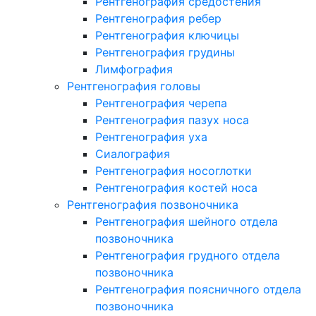
Рентгенография средостения
Рентгенография ребер
Рентгенография ключицы
Рентгенография грудины
Лимфография
Рентгенография головы
Рентгенография черепа
Рентгенография пазух носа
Рентгенография уха
Сиалография
Рентгенография носоглотки
Рентгенография костей носа
Рентгенография позвоночника
Рентгенография шейного отдела
позвоночника
Рентгенография грудного отдела
позвоночника
Рентгенография поясничного отдела
позвоночника