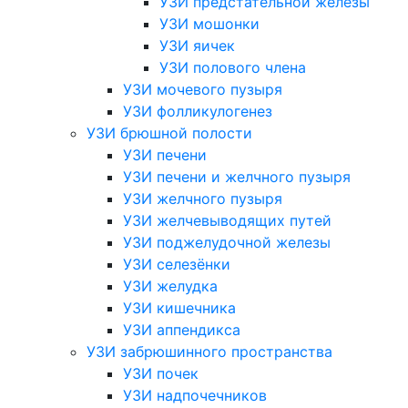
УЗИ предстательной железы
УЗИ мошонки
УЗИ яичек
УЗИ полового члена
УЗИ мочевого пузыря
УЗИ фолликулогенез
УЗИ брюшной полости
УЗИ печени
УЗИ печени и желчного пузыря
УЗИ желчного пузыря
УЗИ желчевыводящих путей
УЗИ поджелудочной железы
УЗИ селезёнки
УЗИ желудка
УЗИ кишечника
УЗИ аппендикса
УЗИ забрюшинного пространства
УЗИ почек
УЗИ надпочечников