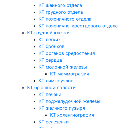
КТ шейного отдела
КТ грудного отдела
КТ поясничного отдела
КТ пояснично-крестцового отдела
КТ грудной клетки
КТ легких
КТ бронхов
КТ органов средостения
КТ сердца
КТ молочной железы
КТ-маммография
КТ лимфоузлов
КТ брюшной полости
КТ печени
КТ поджелудочной железы
КТ желчного пузыря
КТ холангиография
КТ селезенки