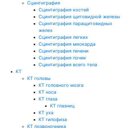
Сцинтиграфия
Сцинтиграфия костей
Сцинтиграфия щитовидной железы
Сцинтиграфия паращитовидных
желез
Сцинтиграфия легких
Сцинтиграфия миокарда
Сцинтиграфия печени
Сцинтиграфия почек
Сцинтиграфия всего тела
КТ
КТ головы
КТ головного мозга
КТ носа
КТ глаза
КТ глазниц
КТ уха
КТ гипофиза
КТ позвоночника