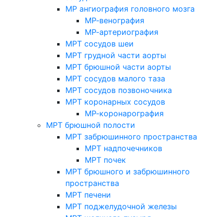
МР ангиография головного мозга
МР-венография
МР-артериография
МРТ сосудов шеи
МРТ грудной части аорты
МРТ брюшной части аорты
МРТ сосудов малого таза
МРТ сосудов позвоночника
МРТ коронарных сосудов
МР-коронарография
МРТ брюшной полости
МРТ забрюшинного пространства
МРТ надпочечников
МРТ почек
МРТ брюшного и забрюшинного
пространства
МРТ печени
МРТ поджелудочной железы