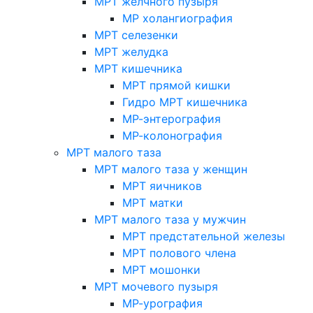
МРТ желчного пузыря
МР холангиография
МРТ селезенки
МРТ желудка
МРТ кишечника
МРТ прямой кишки
Гидро МРТ кишечника
МР-энтерография
МР-колонография
МРТ малого таза
МРТ малого таза у женщин
МРТ яичников
МРТ матки
МРТ малого таза у мужчин
МРТ предстательной железы
МРТ полового члена
МРТ мошонки
МРТ мочевого пузыря
МР-урография