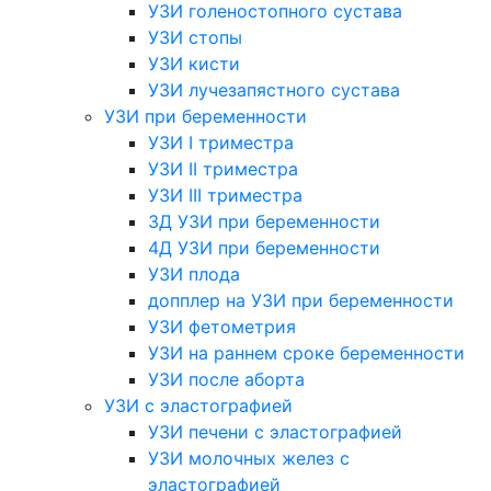
УЗИ голеностопного сустава
УЗИ стопы
УЗИ кисти
УЗИ лучезапястного сустава
УЗИ при беременности
УЗИ I триместра
УЗИ II триместра
УЗИ III триместра
3Д УЗИ при беременности
4Д УЗИ при беременности
УЗИ плода
допплер на УЗИ при беременности
УЗИ фетометрия
УЗИ на раннем сроке беременности
УЗИ после аборта
УЗИ с эластографией
УЗИ печени с эластографией
УЗИ молочных желез с
эластографией