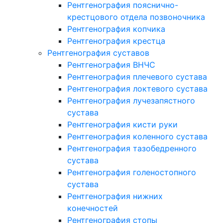
Рентгенография пояснично-
крестцового отдела позвоночника
Рентгенография копчика
Рентгенография крестца
Рентгенография суставов
Рентгенография ВНЧС
Рентгенография плечевого сустава
Рентгенография локтевого сустава
Рентгенография лучезапястного
сустава
Рентгенография кисти руки
Рентгенография коленного сустава
Рентгенография тазобедренного
сустава
Рентгенография голеностопного
сустава
Рентгенография нижних
конечностей
Рентгенография стопы