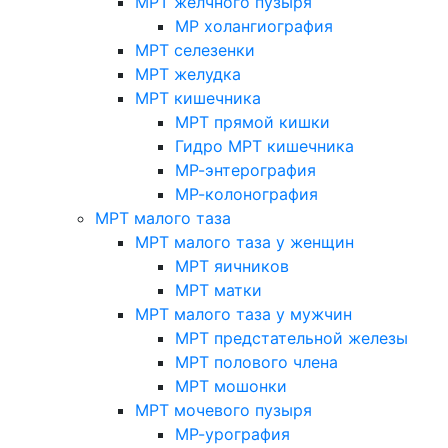
МРТ желчного пузыря
МР холангиография
МРТ селезенки
МРТ желудка
МРТ кишечника
МРТ прямой кишки
Гидро МРТ кишечника
МР-энтерография
МР-колонография
МРТ малого таза
МРТ малого таза у женщин
МРТ яичников
МРТ матки
МРТ малого таза у мужчин
МРТ предстательной железы
МРТ полового члена
МРТ мошонки
МРТ мочевого пузыря
МР-урография