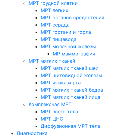
МРТ грудной клетки
МРТ легких
МРТ органов средостения
МРТ сердца
МРТ гортани и горла
МРТ пищевода
МРТ молочной железы
МР-маммография
МРТ мягких тканей
МРТ мягких тканей шеи
МРТ щитовидной железы
МРТ языка и рта
МРТ мягких тканей бедра
МРТ мягких тканей лица
Комплексная МРТ
МРТ всего тела
МРТ ЦНС
Диффузионная МРТ тела
Диагностика