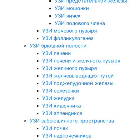
УЗИ предстательной железы
УЗИ мошонки
УЗИ яичек
УЗИ полового члена
УЗИ мочевого пузыря
УЗИ фолликулогенез
УЗИ брюшной полости
УЗИ печени
УЗИ печени и желчного пузыря
УЗИ желчного пузыря
УЗИ желчевыводящих путей
УЗИ поджелудочной железы
УЗИ селезёнки
УЗИ желудка
УЗИ кишечника
УЗИ аппендикса
УЗИ забрюшинного пространства
УЗИ почек
УЗИ надпочечников