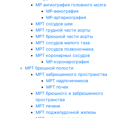
МР ангиография головного мозга
МР-венография
МР-артериография
МРТ сосудов шеи
МРТ грудной части аорты
МРТ брюшной части аорты
МРТ сосудов малого таза
МРТ сосудов позвоночника
МРТ коронарных сосудов
МР-коронарография
МРТ брюшной полости
МРТ забрюшинного пространства
МРТ надпочечников
МРТ почек
МРТ брюшного и забрюшинного
пространства
МРТ печени
МРТ поджелудочной железы