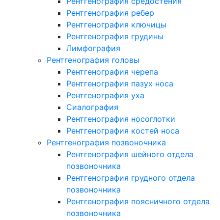
Рентгенография средостения
Рентгенография ребер
Рентгенография ключицы
Рентгенография грудины
Лимфография
Рентгенография головы
Рентгенография черепа
Рентгенография пазух носа
Рентгенография уха
Сиалография
Рентгенография носоглотки
Рентгенография костей носа
Рентгенография позвоночника
Рентгенография шейного отдела
позвоночника
Рентгенография грудного отдела
позвоночника
Рентгенография поясничного отдела
позвоночника