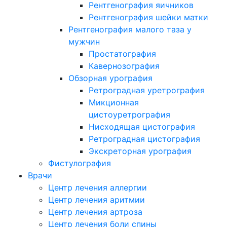
Рентгенография яичников
Рентгенография шейки матки
Рентгенография малого таза у
мужчин
Простатография
Кавернозография
Обзорная урография
Ретроградная уретрография
Микционная
цистоуретрография
Нисходящая цистография
Ретроградная цистография
Экскреторная урография
Фистулография
Врачи
Центр лечения аллергии
Центр лечения аритмии
Центр лечения артроза
Центр лечения боли спины