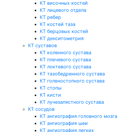
КТ височных костей
КТ лицевого отдела
КТ ребер
КТ костей таза
КТ берцовых костей
КТ денситометрия
КТ суставов
КТ коленного сустава
КТ плечевого сустава
КТ локтевого сустава
КТ тазобедренного сустава
КТ голеностопного сустава
КТ стопы
КТ кисти
КТ лучезапястного сустава
КТ сосудов
КТ ангиография головного мозга
КТ ангиография шеи
КТ ангиография легких