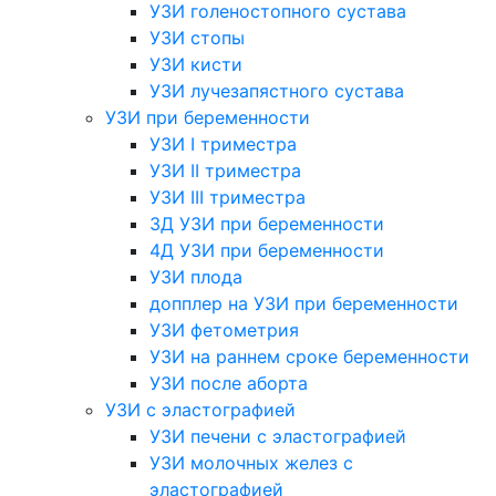
УЗИ голеностопного сустава
УЗИ стопы
УЗИ кисти
УЗИ лучезапястного сустава
УЗИ при беременности
УЗИ I триместра
УЗИ II триместра
УЗИ III триместра
3Д УЗИ при беременности
4Д УЗИ при беременности
УЗИ плода
допплер на УЗИ при беременности
УЗИ фетометрия
УЗИ на раннем сроке беременности
УЗИ после аборта
УЗИ с эластографией
УЗИ печени с эластографией
УЗИ молочных желез с
эластографией