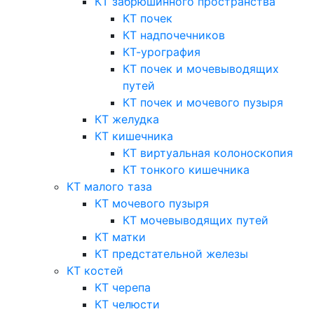
КТ забрюшинного пространства
КТ почек
КТ надпочечников
КТ-урография
КТ почек и мочевыводящих
путей
КТ почек и мочевого пузыря
КТ желудка
КТ кишечника
КТ виртуальная колоноскопия
КТ тонкого кишечника
КТ малого таза
КТ мочевого пузыря
КТ мочевыводящих путей
КТ матки
КТ предстательной железы
КТ костей
КТ черепа
КТ челюсти