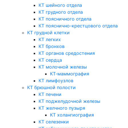
КТ шейного отдела
КТ грудного отдела
КТ поясничного отдела
КТ пояснично-крестцового отдела
КТ грудной клетки
КТ легких
КТ бронхов
КТ органов средостения
КТ сердца
КТ молочной железы
КТ-маммография
КТ лимфоузлов
КТ брюшной полости
КТ печени
КТ поджелудочной железы
КТ желчного пузыря
КТ холангиография
КТ селезенки