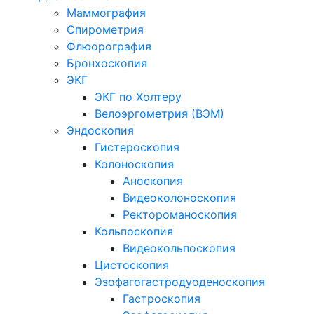
Маммография
Спирометрия
Флюорография
Бронхоскопия
ЭКГ
ЭКГ по Холтеру
Велоэргометрия (ВЭМ)
Эндоскопия
Гистероскопия
Колоноскопия
Аноскопия
Видеоколоноскопия
Ректороманоскопия
Кольпоскопия
Видеокольпоскопия
Цистоскопия
Эзофагогастродуоденоскопия
Гастроскопия