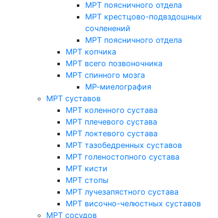
МРТ поясничного отдела
МРТ крестцово-подвздошных
сочленений
МРТ поясничного отдела
МРТ копчика
МРТ всего позвоночника
МРТ спинного мозга
МР-миелография
МРТ суставов
МРТ коленного сустава
МРТ плечевого сустава
МРТ локтевого сустава
МРТ тазобедренных суставов
МРТ голеностопного сустава
МРТ кисти
МРТ стопы
МРТ лучезапястного сустава
МРТ височно-челюстных суставов
МРТ сосудов