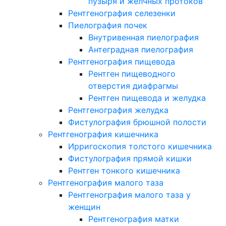
пузыря и желчных протоков
Рентгенография селезенки
Пиелография почек
Внутривенная пиелография
Антеградная пиелография
Рентгенография пищевода
Рентген пищеводного
отверстия диафрагмы
Рентген пищевода и желудка
Рентгенография желудка
Фистулография брюшной полости
Рентгенография кишечника
Ирригоскопия толстого кишечника
Фистулография прямой кишки
Рентген тонкого кишечника
Рентгенография малого таза
Рентгенография малого таза у
женщин
Рентгенография матки