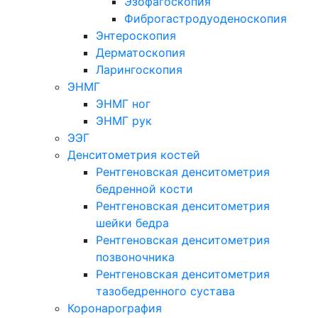
Эзофагоскопия
Фиброгастродуоденоскопия
Энтероскопия
Дерматоскопия
Ларингоскопия
ЭНМГ
ЭНМГ ног
ЭНМГ рук
ЭЭГ
Денситометрия костей
Рентгеновская денситометрия
бедренной кости
Рентгеновская денситометрия
шейки бедра
Рентгеновская денситометрия
позвоночника
Рентгеновская денситометрия
тазобедренного сустава
Коронарография