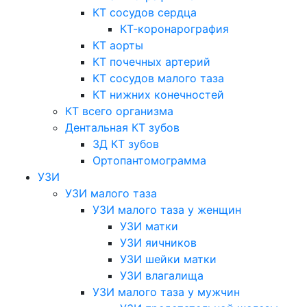
КТ сосудов сердца
КТ-коронарография
КТ аорты
КТ почечных артерий
КТ сосудов малого таза
КТ нижних конечностей
КТ всего организма
Дентальная КТ зубов
3Д КТ зубов
Ортопантомограмма
УЗИ
УЗИ малого таза
УЗИ малого таза у женщин
УЗИ матки
УЗИ яичников
УЗИ шейки матки
УЗИ влагалища
УЗИ малого таза у мужчин