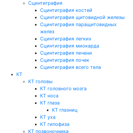
Сцинтиграфия
Сцинтиграфия костей
Сцинтиграфия щитовидной железы
Сцинтиграфия паращитовидных
желез
Сцинтиграфия легких
Сцинтиграфия миокарда
Сцинтиграфия печени
Сцинтиграфия почек
Сцинтиграфия всего тела
КТ
КТ головы
КТ головного мозга
КТ носа
КТ глаза
КТ глазниц
КТ уха
КТ гипофиза
КТ позвоночника