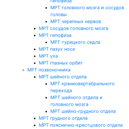
гипофиза
МРТ головного мозга и сосудов
головы
МРТ черепных нервов
МРТ сосудов головного мозга
МРТ гипофиза
МРТ турецкого седла
МРТ пазух носа
МРТ уха
МРТ глазных орбит
МРТ позвоночника
МРТ шейного отдела
МРТ краниовертебрального
перехода
МРТ шейного отдела и
головного мозга
МРТ шейно-грудного отдела
МРТ грудного отдела
МРТ пояснично-крестцового отдела