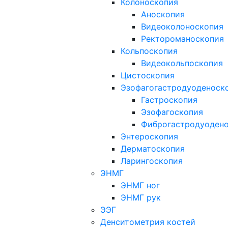
Колоноскопия
Аноскопия
Видеоколоноскопия
Ректороманоскопия
Кольпоскопия
Видеокольпоскопия
Цистоскопия
Эзофагогастродуоденоск
Гастроскопия
Эзофагоскопия
Фиброгастродуоден
Энтероскопия
Дерматоскопия
Ларингоскопия
ЭНМГ
ЭНМГ ног
ЭНМГ рук
ЭЭГ
Денситометрия костей