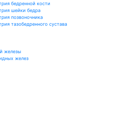
трия бедренной кости
трия шейки бедра
трия позвоночника
трия тазобедренного сустава
й железы
идных желез