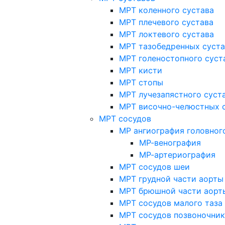
МРТ коленного сустава
МРТ плечевого сустава
МРТ локтевого сустава
МРТ тазобедренных суст
МРТ голеностопного суст
МРТ кисти
МРТ стопы
МРТ лучезапястного суст
МРТ височно-челюстных 
МРТ сосудов
МР ангиография головног
МР-венография
МР-артериография
МРТ сосудов шеи
МРТ грудной части аорты
МРТ брюшной части аорт
МРТ сосудов малого таза
МРТ сосудов позвоночник