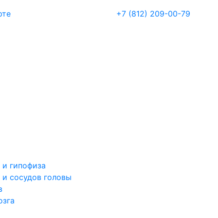
рте
+7 (812) 209-00-79
 и гипофиза
 и сосудов головы
в
озга