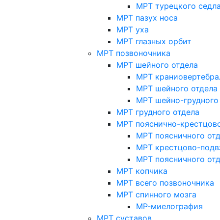
МРТ турецкого седл
МРТ пазух носа
МРТ уха
МРТ глазных орбит
МРТ позвоночника
МРТ шейного отдела
МРТ краниовертебра
МРТ шейного отдела 
МРТ шейно-грудного
МРТ грудного отдела
МРТ пояснично-крестцово
МРТ поясничного от
МРТ крестцово-подв
МРТ поясничного от
МРТ копчика
МРТ всего позвоночника
МРТ спинного мозга
МР-миелография
МРТ суставов