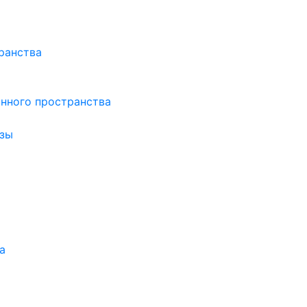
ранства
нного пространства
зы
а