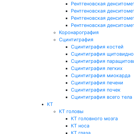
Рентгеновская денситоме
Рентгеновская денситоме
Рентгеновская денситоме
Рентгеновская денситоме
Коронарография
Сцинтиграфия
Сцинтиграфия костей
Сцинтиграфия щитовидно
Сцинтиграфия паращитов
Сцинтиграфия легких
Сцинтиграфия миокарда
Сцинтиграфия печени
Сцинтиграфия почек
Сцинтиграфия всего тела
КТ
КТ головы
КТ головного мозга
КТ носа
КТ глаза