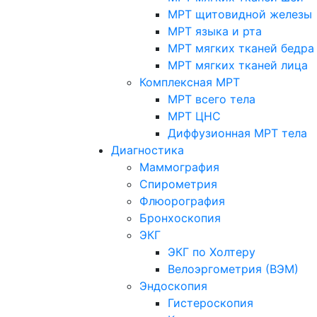
МРТ щитовидной железы
МРТ языка и рта
МРТ мягких тканей бедра
МРТ мягких тканей лица
Комплексная МРТ
МРТ всего тела
МРТ ЦНС
Диффузионная МРТ тела
Диагностика
Маммография
Спирометрия
Флюорография
Бронхоскопия
ЭКГ
ЭКГ по Холтеру
Велоэргометрия (ВЭМ)
Эндоскопия
Гистероскопия