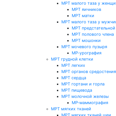
МРТ малого таза у женщи
МРТ яичников
МРТ матки
МРТ малого таза у мужчи
МРТ предстательной
МРТ полового члена
МРТ мошонки
МРТ мочевого пузыря
МР-урография
МРТ грудной клетки
МРТ легких
МРТ органов средостения
МРТ сердца
МРТ гортани и горла
МРТ пищевода
МРТ молочной железы
МР-маммография
МРТ мягких тканей
МРТ мягких тканей шеи