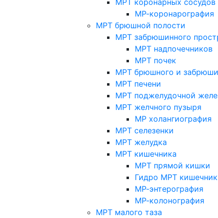
МРТ коронарных сосудов
МР-коронарография
МРТ брюшной полости
МРТ забрюшинного прост
МРТ надпочечников
МРТ почек
МРТ брюшного и забрюши
МРТ печени
МРТ поджелудочной желе
МРТ желчного пузыря
МР холангиография
МРТ селезенки
МРТ желудка
МРТ кишечника
МРТ прямой кишки
Гидро МРТ кишечник
МР-энтерография
МР-колонография
МРТ малого таза