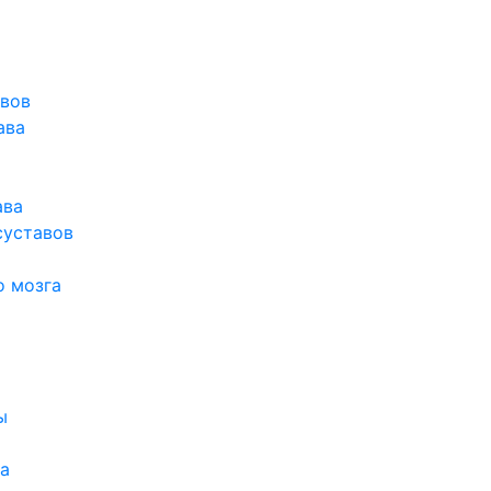
авов
ава
ава
суставов
о мозга
ы
а