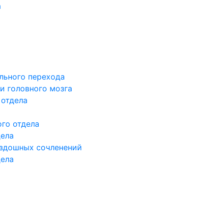
а
льного перехода
и головного мозга
 отдела
го отдела
дела
здошных сочленений
дела