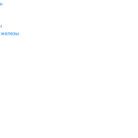
н
н
 железы