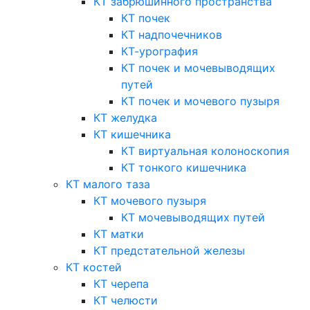
КТ забрюшинного пространства
КТ почек
КТ надпочечников
КТ-урография
КТ почек и мочевыводящих
путей
КТ почек и мочевого пузыря
КТ желудка
КТ кишечника
КТ виртуальная колоноскопия
КТ тонкого кишечника
КТ малого таза
КТ мочевого пузыря
КТ мочевыводящих путей
КТ матки
КТ предстательной железы
КТ костей
КТ черепа
КТ челюсти