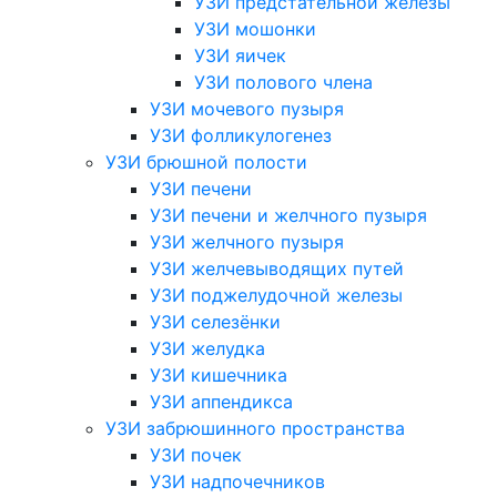
УЗИ предстательной железы
УЗИ мошонки
УЗИ яичек
УЗИ полового члена
УЗИ мочевого пузыря
УЗИ фолликулогенез
УЗИ брюшной полости
УЗИ печени
УЗИ печени и желчного пузыря
УЗИ желчного пузыря
УЗИ желчевыводящих путей
УЗИ поджелудочной железы
УЗИ селезёнки
УЗИ желудка
УЗИ кишечника
УЗИ аппендикса
УЗИ забрюшинного пространства
УЗИ почек
УЗИ надпочечников