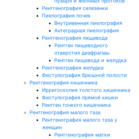
пузыря и желчных протоков
Рентгенография селезенки
Пиелография почек
Внутривенная пиелография
Антеградная пиелография
Рентгенография пищевода
Рентген пищеводного
отверстия диафрагмы
Рентген пищевода и желудка
Рентгенография желудка
Фистулография брюшной полости
Рентгенография кишечника
Ирригоскопия толстого кишечника
Фистулография прямой кишки
Рентген тонкого кишечника
Рентгенография малого таза
Рентгенография малого таза у
женщин
Рентгенография матки