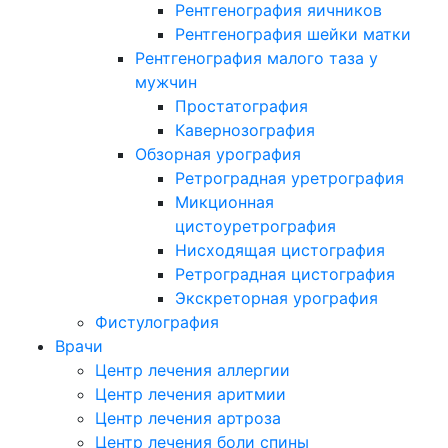
Рентгенография яичников
Рентгенография шейки матки
Рентгенография малого таза у
мужчин
Простатография
Кавернозография
Обзорная урография
Ретроградная уретрография
Микционная
цистоуретрография
Нисходящая цистография
Ретроградная цистография
Экскреторная урография
Фистулография
Врачи
Центр лечения аллергии
Центр лечения аритмии
Центр лечения артроза
Центр лечения боли спины