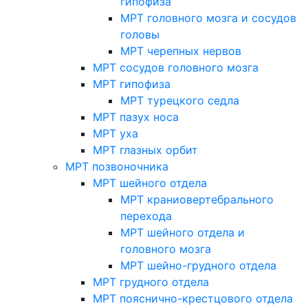
гипофиза
МРТ головного мозга и сосудов
головы
МРТ черепных нервов
МРТ сосудов головного мозга
МРТ гипофиза
МРТ турецкого седла
МРТ пазух носа
МРТ уха
МРТ глазных орбит
МРТ позвоночника
МРТ шейного отдела
МРТ краниовертебрального
перехода
МРТ шейного отдела и
головного мозга
МРТ шейно-грудного отдела
МРТ грудного отдела
МРТ пояснично-крестцового отдела