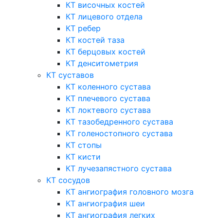
КТ височных костей
КТ лицевого отдела
КТ ребер
КТ костей таза
КТ берцовых костей
КТ денситометрия
КТ суставов
КТ коленного сустава
КТ плечевого сустава
КТ локтевого сустава
КТ тазобедренного сустава
КТ голеностопного сустава
КТ стопы
КТ кисти
КТ лучезапястного сустава
КТ сосудов
КТ ангиография головного мозга
КТ ангиография шеи
КТ ангиография легких