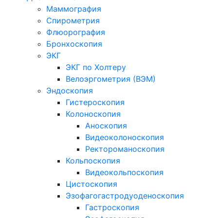
Маммография
Спирометрия
Флюорография
Бронхоскопия
ЭКГ
ЭКГ по Холтеру
Велоэргометрия (ВЭМ)
Эндоскопия
Гистероскопия
Колоноскопия
Аноскопия
Видеоколоноскопия
Ректороманоскопия
Кольпоскопия
Видеокольпоскопия
Цистоскопия
Эзофагогастродуоденоскопия
Гастроскопия