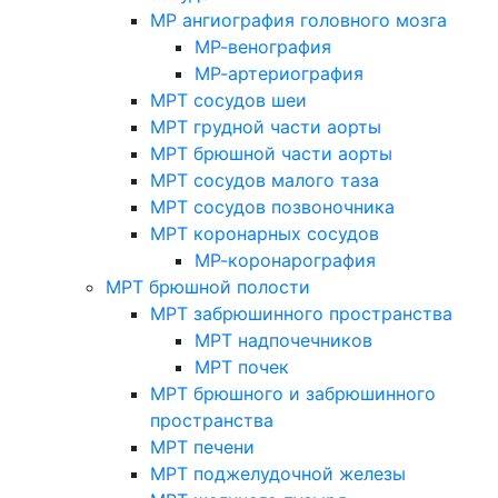
МР ангиография головного мозга
МР-венография
МР-артериография
МРТ сосудов шеи
МРТ грудной части аорты
МРТ брюшной части аорты
МРТ сосудов малого таза
МРТ сосудов позвоночника
МРТ коронарных сосудов
МР-коронарография
МРТ брюшной полости
МРТ забрюшинного пространства
МРТ надпочечников
МРТ почек
МРТ брюшного и забрюшинного
пространства
МРТ печени
МРТ поджелудочной железы