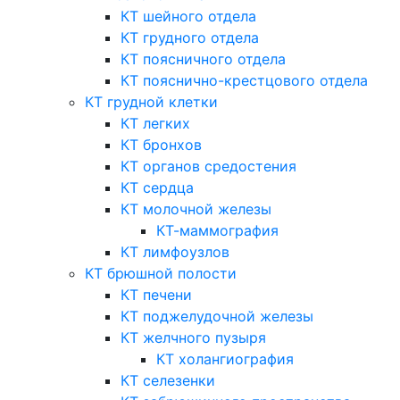
КТ шейного отдела
КТ грудного отдела
КТ поясничного отдела
КТ пояснично-крестцового отдела
КТ грудной клетки
КТ легких
КТ бронхов
КТ органов средостения
КТ сердца
КТ молочной железы
КТ-маммография
КТ лимфоузлов
КТ брюшной полости
КТ печени
КТ поджелудочной железы
КТ желчного пузыря
КТ холангиография
КТ селезенки