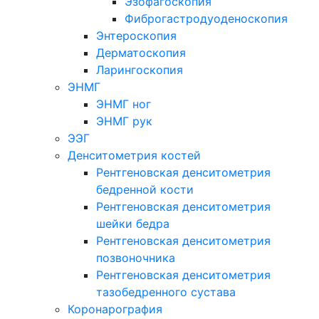
Эзофагоскопия
Фиброгастродуоденоскопия
Энтероскопия
Дерматоскопия
Ларингоскопия
ЭНМГ
ЭНМГ ног
ЭНМГ рук
ЭЭГ
Денситометрия костей
Рентгеновская денситометрия
бедренной кости
Рентгеновская денситометрия
шейки бедра
Рентгеновская денситометрия
позвоночника
Рентгеновская денситометрия
тазобедренного сустава
Коронарография