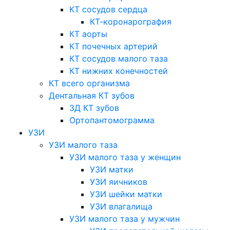
КТ сосудов сердца
КТ-коронарография
КТ аорты
КТ почечных артерий
КТ сосудов малого таза
КТ нижних конечностей
КТ всего организма
Дентальная КТ зубов
3Д КТ зубов
Ортопантомограмма
УЗИ
УЗИ малого таза
УЗИ малого таза у женщин
УЗИ матки
УЗИ яичников
УЗИ шейки матки
УЗИ влагалища
УЗИ малого таза у мужчин