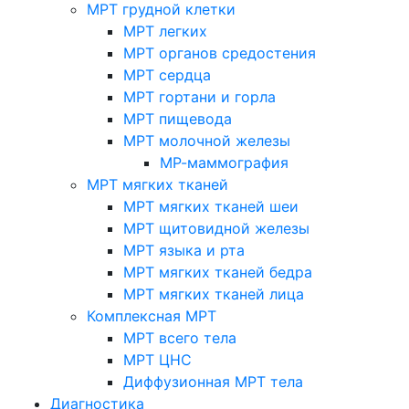
МРТ грудной клетки
МРТ легких
МРТ органов средостения
МРТ сердца
МРТ гортани и горла
МРТ пищевода
МРТ молочной железы
МР-маммография
МРТ мягких тканей
МРТ мягких тканей шеи
МРТ щитовидной железы
МРТ языка и рта
МРТ мягких тканей бедра
МРТ мягких тканей лица
Комплексная МРТ
МРТ всего тела
МРТ ЦНС
Диффузионная МРТ тела
Диагностика