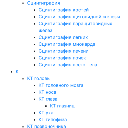
Сцинтиграфия
Сцинтиграфия костей
Сцинтиграфия щитовидной железы
Сцинтиграфия паращитовидных
желез
Сцинтиграфия легких
Сцинтиграфия миокарда
Сцинтиграфия печени
Сцинтиграфия почек
Сцинтиграфия всего тела
КТ
КТ головы
КТ головного мозга
КТ носа
КТ глаза
КТ глазниц
КТ уха
КТ гипофиза
КТ позвоночника