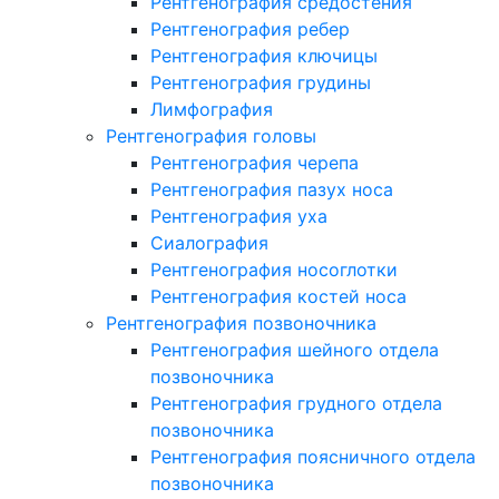
Рентгенография средостения
Рентгенография ребер
Рентгенография ключицы
Рентгенография грудины
Лимфография
Рентгенография головы
Рентгенография черепа
Рентгенография пазух носа
Рентгенография уха
Сиалография
Рентгенография носоглотки
Рентгенография костей носа
Рентгенография позвоночника
Рентгенография шейного отдела
позвоночника
Рентгенография грудного отдела
позвоночника
Рентгенография поясничного отдела
позвоночника