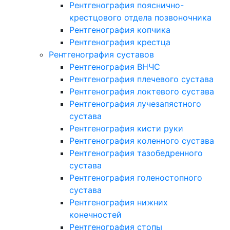
Рентгенография пояснично-
крестцового отдела позвоночника
Рентгенография копчика
Рентгенография крестца
Рентгенография суставов
Рентгенография ВНЧС
Рентгенография плечевого сустава
Рентгенография локтевого сустава
Рентгенография лучезапястного
сустава
Рентгенография кисти руки
Рентгенография коленного сустава
Рентгенография тазобедренного
сустава
Рентгенография голеностопного
сустава
Рентгенография нижних
конечностей
Рентгенография стопы