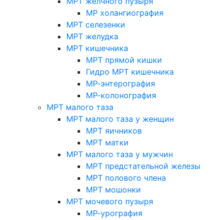
МРТ желчного пузыря
МР холангиография
МРТ селезенки
МРТ желудка
МРТ кишечника
МРТ прямой кишки
Гидро МРТ кишечника
МР-энтерография
МР-колонография
МРТ малого таза
МРТ малого таза у женщин
МРТ яичников
МРТ матки
МРТ малого таза у мужчин
МРТ предстательной железы
МРТ полового члена
МРТ мошонки
МРТ мочевого пузыря
МР-урография