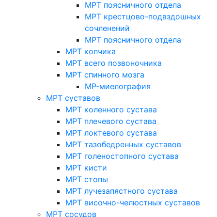
МРТ поясничного отдела
МРТ крестцово-подвздошных
сочленений
МРТ поясничного отдела
МРТ копчика
МРТ всего позвоночника
МРТ спинного мозга
МР-миелография
МРТ суставов
МРТ коленного сустава
МРТ плечевого сустава
МРТ локтевого сустава
МРТ тазобедренных суставов
МРТ голеностопного сустава
МРТ кисти
МРТ стопы
МРТ лучезапястного сустава
МРТ височно-челюстных суставов
МРТ сосудов