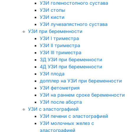
УЗИ голеностопного сустава
УЗИ стопы
УЗИ кисти
УЗИ лучезапястного сустава
УЗИ при беременности
УЗИ I триместра
УЗИ II триместра
УЗИ III триместра
3Д УЗИ при беременности
4Д УЗИ при беременности
УЗИ плода
допплер на УЗИ при беременности
УЗИ фетометрия
УЗИ на раннем сроке беременности
УЗИ после аборта
УЗИ с эластографией
УЗИ печени с эластографией
УЗИ молочных желез с
эластографией