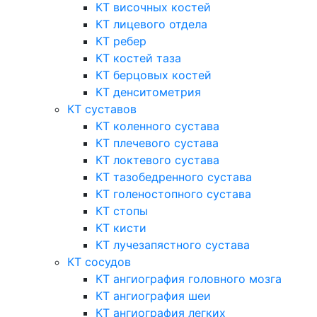
КТ височных костей
КТ лицевого отдела
КТ ребер
КТ костей таза
КТ берцовых костей
КТ денситометрия
КТ суставов
КТ коленного сустава
КТ плечевого сустава
КТ локтевого сустава
КТ тазобедренного сустава
КТ голеностопного сустава
КТ стопы
КТ кисти
КТ лучезапястного сустава
КТ сосудов
КТ ангиография головного мозга
КТ ангиография шеи
КТ ангиография легких