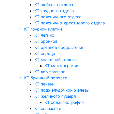
КТ шейного отдела
КТ грудного отдела
КТ поясничного отдела
КТ пояснично-крестцового отдела
КТ грудной клетки
КТ легких
КТ бронхов
КТ органов средостения
КТ сердца
КТ молочной железы
КТ-маммография
КТ лимфоузлов
КТ брюшной полости
КТ печени
КТ поджелудочной железы
КТ желчного пузыря
КТ холангиография
КТ селезенки