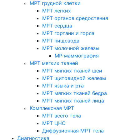
МРТ грудной клетки
МРТ легких
МРТ органов средостения
МРТ сердца
МРТ гортани и горла
МРТ пищевода
МРТ молочной железы
МР-маммография
МРТ мягких тканей
МРТ мягких тканей шеи
МРТ щитовидной железы
МРТ языка и рта
МРТ мягких тканей бедра
МРТ мягких тканей лица
Комплексная МРТ
МРТ всего тела
МРТ ЦНС
Диффузионная МРТ тела
Диагностика