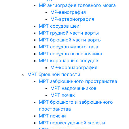
МР ангиография головного мозга
МР-венография
МР-артериография
МРТ сосудов шеи
МРТ грудной части аорты
МРТ брюшной части аорты
МРТ сосудов малого таза
МРТ сосудов позвоночника
МРТ коронарных сосудов
МР-коронарография
МРТ брюшной полости
МРТ забрюшинного пространства
МРТ надпочечников
МРТ почек
МРТ брюшного и забрюшинного
пространства
МРТ печени
МРТ поджелудочной железы