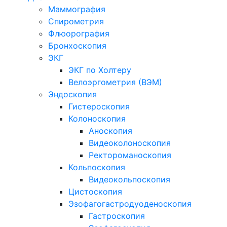
Маммография
Спирометрия
Флюорография
Бронхоскопия
ЭКГ
ЭКГ по Холтеру
Велоэргометрия (ВЭМ)
Эндоскопия
Гистероскопия
Колоноскопия
Аноскопия
Видеоколоноскопия
Ректороманоскопия
Кольпоскопия
Видеокольпоскопия
Цистоскопия
Эзофагогастродуоденоскопия
Гастроскопия