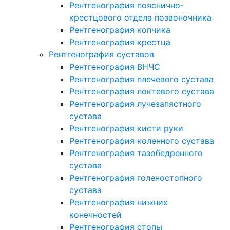
Рентгенография пояснично-
крестцового отдела позвоночника
Рентгенография копчика
Рентгенография крестца
Рентгенография суставов
Рентгенография ВНЧС
Рентгенография плечевого сустава
Рентгенография локтевого сустава
Рентгенография лучезапястного
сустава
Рентгенография кисти руки
Рентгенография коленного сустава
Рентгенография тазобедренного
сустава
Рентгенография голеностопного
сустава
Рентгенография нижних
конечностей
Рентгенография стопы