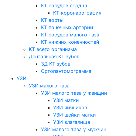
КТ сосудов сердца
КТ-коронарография
КТ аорты
КТ почечных артерий
КТ сосудов малого таза
КТ нижних конечностей
КТ всего организма
Дентальная КТ зубов
3Д КТ зубов
Ортопантомограмма
УЗИ
УЗИ малого таза
УЗИ малого таза у женщин
УЗИ матки
УЗИ яичников
УЗИ шейки матки
УЗИ влагалища
УЗИ малого таза у мужчин