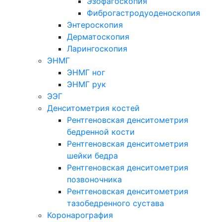
Эзофагоскопия
Фиброгастродуоденоскопия
Энтероскопия
Дерматоскопия
Ларингоскопия
ЭНМГ
ЭНМГ ног
ЭНМГ рук
ЭЭГ
Денситометрия костей
Рентгеновская денситометрия
бедренной кости
Рентгеновская денситометрия
шейки бедра
Рентгеновская денситометрия
позвоночника
Рентгеновская денситометрия
тазобедренного сустава
Коронарография