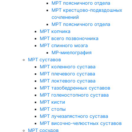
МРТ поясничного отдела
МРТ крестцово-подвздошных
сочленений
МРТ поясничного отдела
МРТ копчика
МРТ всего позвоночника
МРТ спинного мозга
МР-миелография
МРТ суставов
МРТ коленного сустава
МРТ плечевого сустава
МРТ локтевого сустава
МРТ тазобедренных суставов
МРТ голеностопного сустава
МРТ кисти
МРТ стопы
МРТ лучезапястного сустава
МРТ височно-челюстных суставов
МРТ сосудов