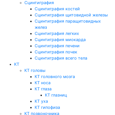
Сцинтиграфия
Сцинтиграфия костей
Сцинтиграфия щитовидной железы
Сцинтиграфия паращитовидных
желез
Сцинтиграфия легких
Сцинтиграфия миокарда
Сцинтиграфия печени
Сцинтиграфия почек
Сцинтиграфия всего тела
КТ
КТ головы
КТ головного мозга
КТ носа
КТ глаза
КТ глазниц
КТ уха
КТ гипофиза
КТ позвоночника