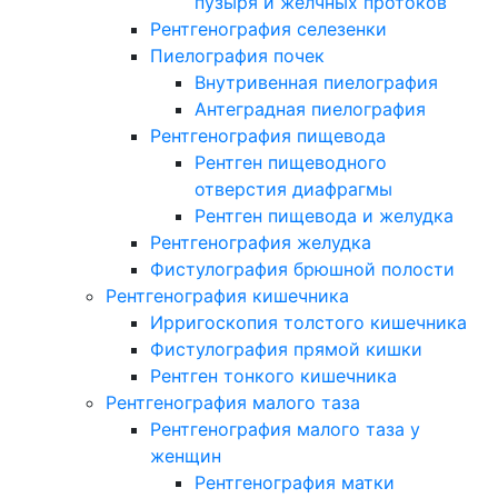
пузыря и желчных протоков
Рентгенография селезенки
Пиелография почек
Внутривенная пиелография
Антеградная пиелография
Рентгенография пищевода
Рентген пищеводного
отверстия диафрагмы
Рентген пищевода и желудка
Рентгенография желудка
Фистулография брюшной полости
Рентгенография кишечника
Ирригоскопия толстого кишечника
Фистулография прямой кишки
Рентген тонкого кишечника
Рентгенография малого таза
Рентгенография малого таза у
женщин
Рентгенография матки