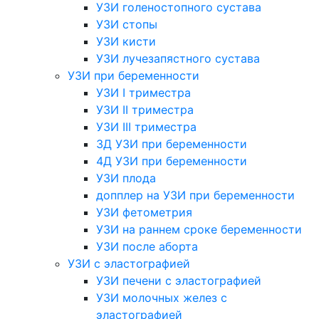
УЗИ голеностопного сустава
УЗИ стопы
УЗИ кисти
УЗИ лучезапястного сустава
УЗИ при беременности
УЗИ I триместра
УЗИ II триместра
УЗИ III триместра
3Д УЗИ при беременности
4Д УЗИ при беременности
УЗИ плода
допплер на УЗИ при беременности
УЗИ фетометрия
УЗИ на раннем сроке беременности
УЗИ после аборта
УЗИ с эластографией
УЗИ печени с эластографией
УЗИ молочных желез с
эластографией