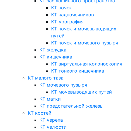
КТ забрюшинного пространства
КТ почек
КТ надпочечников
КТ-урография
КТ почек и мочевыводящих
путей
КТ почек и мочевого пузыря
КТ желудка
КТ кишечника
КТ виртуальная колоноскопия
КТ тонкого кишечника
КТ малого таза
КТ мочевого пузыря
КТ мочевыводящих путей
КТ матки
КТ предстательной железы
КТ костей
КТ черепа
КТ челюсти