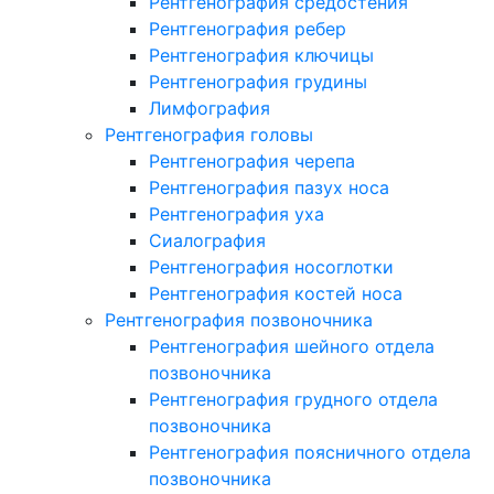
Рентгенография средостения
Рентгенография ребер
Рентгенография ключицы
Рентгенография грудины
Лимфография
Рентгенография головы
Рентгенография черепа
Рентгенография пазух носа
Рентгенография уха
Сиалография
Рентгенография носоглотки
Рентгенография костей носа
Рентгенография позвоночника
Рентгенография шейного отдела
позвоночника
Рентгенография грудного отдела
позвоночника
Рентгенография поясничного отдела
позвоночника