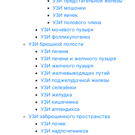
УЗИ предстательной железы
УЗИ мошонки
УЗИ яичек
УЗИ полового члена
УЗИ мочевого пузыря
УЗИ фолликулогенез
УЗИ брюшной полости
УЗИ печени
УЗИ печени и желчного пузыря
УЗИ желчного пузыря
УЗИ желчевыводящих путей
УЗИ поджелудочной железы
УЗИ селезёнки
УЗИ желудка
УЗИ кишечника
УЗИ аппендикса
УЗИ забрюшинного пространства
УЗИ почек
УЗИ надпочечников