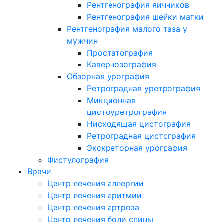
Рентгенография яичников
Рентгенография шейки матки
Рентгенография малого таза у
мужчин
Простатография
Кавернозография
Обзорная урография
Ретроградная уретрография
Микционная
цистоуретрография
Нисходящая цистография
Ретроградная цистография
Экскреторная урография
Фистулография
Врачи
Центр лечения аллергии
Центр лечения аритмии
Центр лечения артроза
Центр лечения боли спины