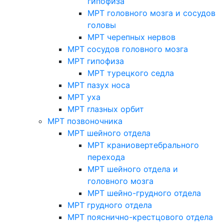
гипофиза
МРТ головного мозга и сосудов
головы
МРТ черепных нервов
МРТ сосудов головного мозга
МРТ гипофиза
МРТ турецкого седла
МРТ пазух носа
МРТ уха
МРТ глазных орбит
МРТ позвоночника
МРТ шейного отдела
МРТ краниовертебрального
перехода
МРТ шейного отдела и
головного мозга
МРТ шейно-грудного отдела
МРТ грудного отдела
МРТ пояснично-крестцового отдела