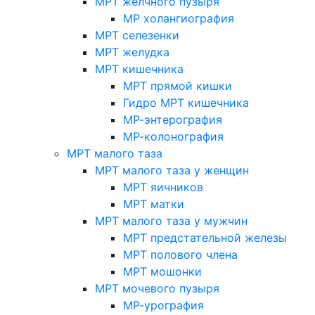
МРТ желчного пузыря
МР холангиография
МРТ селезенки
МРТ желудка
МРТ кишечника
МРТ прямой кишки
Гидро МРТ кишечника
МР-энтерография
МР-колонография
МРТ малого таза
МРТ малого таза у женщин
МРТ яичников
МРТ матки
МРТ малого таза у мужчин
МРТ предстательной железы
МРТ полового члена
МРТ мошонки
МРТ мочевого пузыря
МР-урография