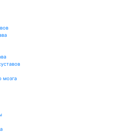
авов
ава
ава
суставов
о мозга
ы
а