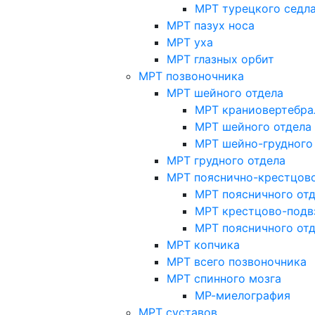
МРТ турецкого седл
МРТ пазух носа
МРТ уха
МРТ глазных орбит
МРТ позвоночника
МРТ шейного отдела
МРТ краниовертебра
МРТ шейного отдела 
МРТ шейно-грудного
МРТ грудного отдела
МРТ пояснично-крестцово
МРТ поясничного от
МРТ крестцово-подв
МРТ поясничного от
МРТ копчика
МРТ всего позвоночника
МРТ спинного мозга
МР-миелография
МРТ суставов