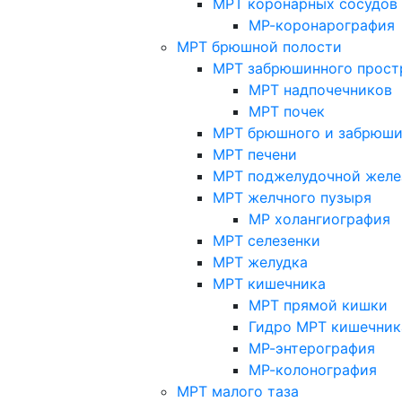
МРТ коронарных сосудов
МР-коронарография
МРТ брюшной полости
МРТ забрюшинного прост
МРТ надпочечников
МРТ почек
МРТ брюшного и забрюши
МРТ печени
МРТ поджелудочной желе
МРТ желчного пузыря
МР холангиография
МРТ селезенки
МРТ желудка
МРТ кишечника
МРТ прямой кишки
Гидро МРТ кишечник
МР-энтерография
МР-колонография
МРТ малого таза