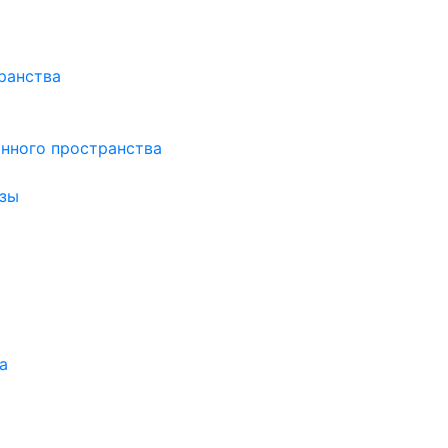
ранства
нного пространства
зы
а