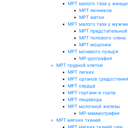
МРТ малого таза у женщи
МРТ яичников
МРТ матки
МРТ малого таза у мужчи
МРТ предстательной
МРТ полового члена
МРТ мошонки
МРТ мочевого пузыря
МР-урография
МРТ грудной клетки
МРТ легких
МРТ органов средостения
МРТ сердца
МРТ гортани и горла
МРТ пищевода
МРТ молочной железы
МР-маммография
МРТ мягких тканей
МРТ мягких тканей шеи