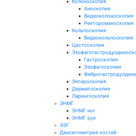
Колоноскопия
Аноскопия
Видеоколоноскопия
Ректороманоскопия
Кольпоскопия
Видеокольпоскопия
Цистоскопия
Эзофагогастродуоденоск
Гастроскопия
Эзофагоскопия
Фиброгастродуоден
Энтероскопия
Дерматоскопия
Ларингоскопия
ЭНМГ
ЭНМГ ног
ЭНМГ рук
ЭЭГ
Денситометрия костей