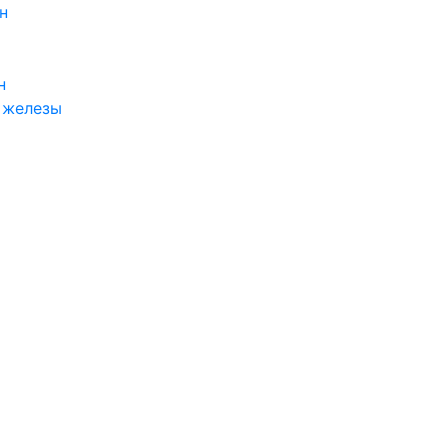
н
н
 железы