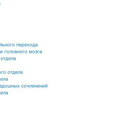
а
льного перехода
и головного мозга
 отдела
го отдела
дела
здошных сочленений
дела