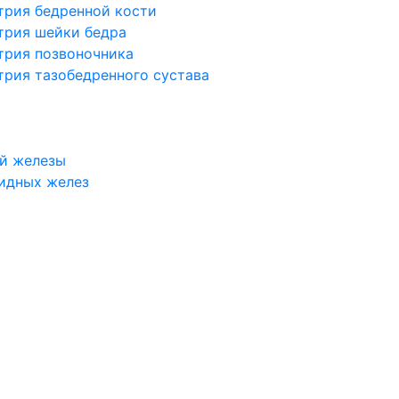
трия бедренной кости
трия шейки бедра
трия позвоночника
трия тазобедренного сустава
й железы
идных желез