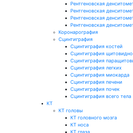
Рентгеновская денситоме
Рентгеновская денситоме
Рентгеновская денситоме
Рентгеновская денситоме
Коронарография
Сцинтиграфия
Сцинтиграфия костей
Сцинтиграфия щитовидно
Сцинтиграфия паращитов
Сцинтиграфия легких
Сцинтиграфия миокарда
Сцинтиграфия печени
Сцинтиграфия почек
Сцинтиграфия всего тела
КТ
КТ головы
КТ головного мозга
КТ носа
КТ глаза