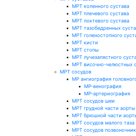
МРТ коленного сустава
МРТ плечевого сустава
МРТ локтевого сустава
МРТ тазобедренных суст
МРТ голеностопного суст
МРТ кисти
МРТ стопы
МРТ лучезапястного суст
МРТ височно-челюстных 
МРТ сосудов
МР ангиография головног
МР-венография
МР-артериография
МРТ сосудов шеи
МРТ грудной части аорты
МРТ брюшной части аорт
МРТ сосудов малого таза
МРТ сосудов позвоночник