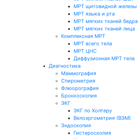
МРТ щитовидной железы
МРТ языка и рта
МРТ мягких тканей бедра
МРТ мягких тканей лица
Комплексная МРТ
МРТ всего тела
МРТ ЦНС
Диффузионная МРТ тела
Диагностика
Маммография
Спирометрия
Флюорография
Бронхоскопия
ЭКГ
ЭКГ по Холтеру
Велоэргометрия (ВЭМ)
Эндоскопия
Гистероскопия