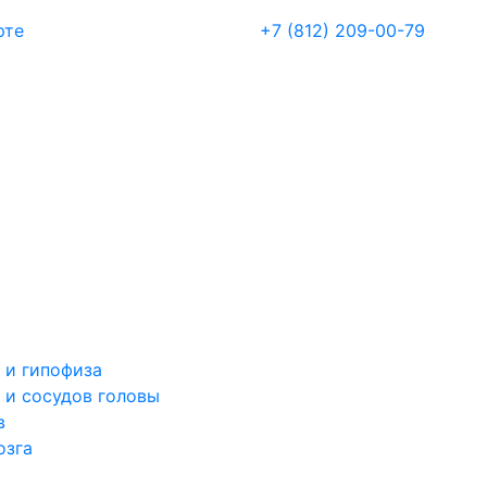
рте
+7 (812) 209-00-79
 и гипофиза
 и сосудов головы
в
озга