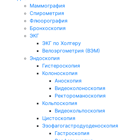
Маммография
Спирометрия
Флюорография
Бронхоскопия
ЭКГ
ЭКГ по Холтеру
Велоэргометрия (ВЭМ)
Эндоскопия
Гистероскопия
Колоноскопия
Аноскопия
Видеоколоноскопия
Ректороманоскопия
Кольпоскопия
Видеокольпоскопия
Цистоскопия
Эзофагогастродуоденоскопия
Гастроскопия