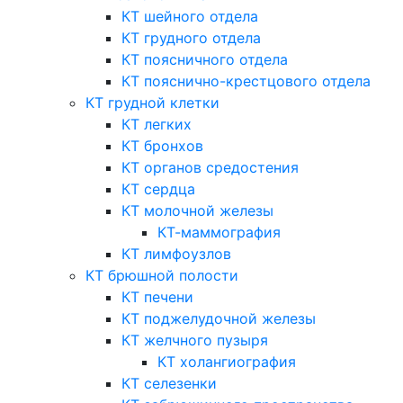
КТ шейного отдела
КТ грудного отдела
КТ поясничного отдела
КТ пояснично-крестцового отдела
КТ грудной клетки
КТ легких
КТ бронхов
КТ органов средостения
КТ сердца
КТ молочной железы
КТ-маммография
КТ лимфоузлов
КТ брюшной полости
КТ печени
КТ поджелудочной железы
КТ желчного пузыря
КТ холангиография
КТ селезенки