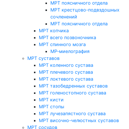
МРТ поясничного отдела
МРТ крестцово-подвздошных
сочленений
МРТ поясничного отдела
МРТ копчика
МРТ всего позвоночника
МРТ спинного мозга
МР-миелография
МРТ суставов
МРТ коленного сустава
МРТ плечевого сустава
МРТ локтевого сустава
МРТ тазобедренных суставов
МРТ голеностопного сустава
МРТ кисти
МРТ стопы
МРТ лучезапястного сустава
МРТ височно-челюстных суставов
МРТ сосудов