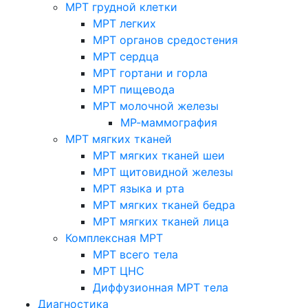
МРТ грудной клетки
МРТ легких
МРТ органов средостения
МРТ сердца
МРТ гортани и горла
МРТ пищевода
МРТ молочной железы
МР-маммография
МРТ мягких тканей
МРТ мягких тканей шеи
МРТ щитовидной железы
МРТ языка и рта
МРТ мягких тканей бедра
МРТ мягких тканей лица
Комплексная МРТ
МРТ всего тела
МРТ ЦНС
Диффузионная МРТ тела
Диагностика