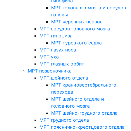
гипофиза
МРТ головного мозга и сосудов
головы
МРТ черепных нервов
МРТ сосудов головного мозга
МРТ гипофиза
МРТ турецкого седла
МРТ пазух носа
МРТ уха
МРТ глазных орбит
МРТ позвоночника
МРТ шейного отдела
МРТ краниовертебрального
перехода
МРТ шейного отдела и
головного мозга
МРТ шейно-грудного отдела
МРТ грудного отдела
МРТ пояснично-крестцового отдела