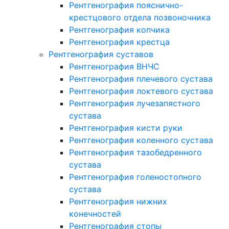
Рентгенография пояснично-
крестцового отдела позвоночника
Рентгенография копчика
Рентгенография крестца
Рентгенография суставов
Рентгенография ВНЧС
Рентгенография плечевого сустава
Рентгенография локтевого сустава
Рентгенография лучезапястного
сустава
Рентгенография кисти руки
Рентгенография коленного сустава
Рентгенография тазобедренного
сустава
Рентгенография голеностопного
сустава
Рентгенография нижних
конечностей
Рентгенография стопы