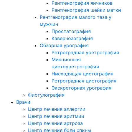
Рентгенография яичников
Рентгенография шейки матки
Рентгенография малого таза у
мужчин
Простатография
Кавернозография
Обзорная урография
Ретроградная уретрография
Микционная
цистоуретрография
Нисходящая цистография
Ретроградная цистография
Экскреторная урография
Фистулография
Врачи
Центр лечения аллергии
Центр лечения аритмии
Центр лечения артроза
Центр лечения боли спины