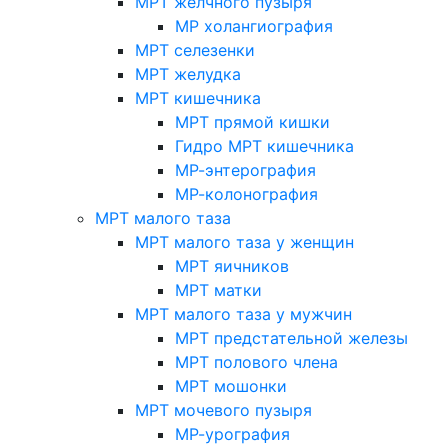
МРТ желчного пузыря
МР холангиография
МРТ селезенки
МРТ желудка
МРТ кишечника
МРТ прямой кишки
Гидро МРТ кишечника
МР-энтерография
МР-колонография
МРТ малого таза
МРТ малого таза у женщин
МРТ яичников
МРТ матки
МРТ малого таза у мужчин
МРТ предстательной железы
МРТ полового члена
МРТ мошонки
МРТ мочевого пузыря
МР-урография