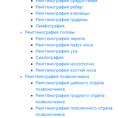
Рентгенография средостения
Рентгенография ребер
Рентгенография ключицы
Рентгенография грудины
Лимфография
Рентгенография головы
Рентгенография черепа
Рентгенография пазух носа
Рентгенография уха
Сиалография
Рентгенография носоглотки
Рентгенография костей носа
Рентгенография позвоночника
Рентгенография шейного отдела
позвоночника
Рентгенография грудного отдела
позвоночника
Рентгенография поясничного отдела
позвоночника