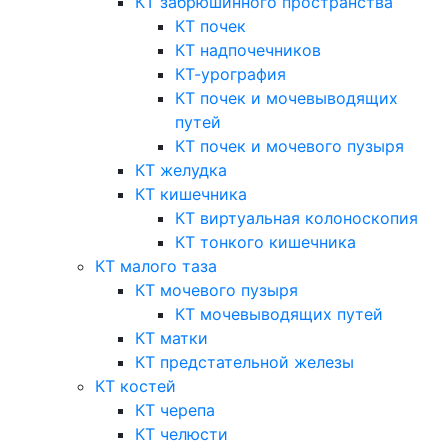
КТ забрюшинного пространства
КТ почек
КТ надпочечников
КТ-урография
КТ почек и мочевыводящих
путей
КТ почек и мочевого пузыря
КТ желудка
КТ кишечника
КТ виртуальная колоноскопия
КТ тонкого кишечника
КТ малого таза
КТ мочевого пузыря
КТ мочевыводящих путей
КТ матки
КТ предстательной железы
КТ костей
КТ черепа
КТ челюсти