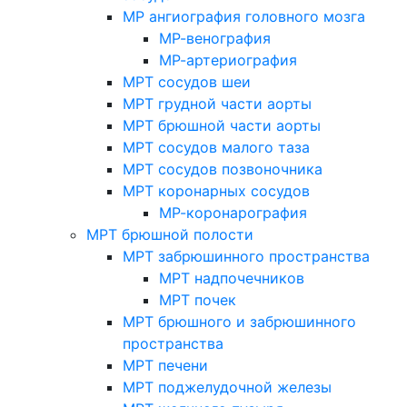
МР ангиография головного мозга
МР-венография
МР-артериография
МРТ сосудов шеи
МРТ грудной части аорты
МРТ брюшной части аорты
МРТ сосудов малого таза
МРТ сосудов позвоночника
МРТ коронарных сосудов
МР-коронарография
МРТ брюшной полости
МРТ забрюшинного пространства
МРТ надпочечников
МРТ почек
МРТ брюшного и забрюшинного
пространства
МРТ печени
МРТ поджелудочной железы