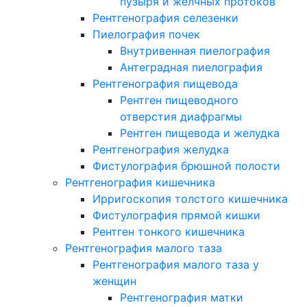
пузыря и желчных протоков
Рентгенография селезенки
Пиелография почек
Внутривенная пиелография
Антеградная пиелография
Рентгенография пищевода
Рентген пищеводного
отверстия диафрагмы
Рентген пищевода и желудка
Рентгенография желудка
Фистулография брюшной полости
Рентгенография кишечника
Ирригоскопия толстого кишечника
Фистулография прямой кишки
Рентген тонкого кишечника
Рентгенография малого таза
Рентгенография малого таза у
женщин
Рентгенография матки