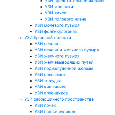
УЗИ предстательной железы
УЗИ мошонки
УЗИ яичек
УЗИ полового члена
УЗИ мочевого пузыря
УЗИ фолликулогенез
УЗИ брюшной полости
УЗИ печени
УЗИ печени и желчного пузыря
УЗИ желчного пузыря
УЗИ желчевыводящих путей
УЗИ поджелудочной железы
УЗИ селезёнки
УЗИ желудка
УЗИ кишечника
УЗИ аппендикса
УЗИ забрюшинного пространства
УЗИ почек
УЗИ надпочечников