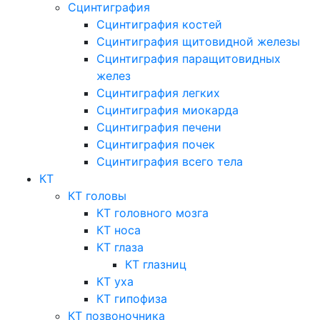
Сцинтиграфия
Сцинтиграфия костей
Сцинтиграфия щитовидной железы
Сцинтиграфия паращитовидных
желез
Сцинтиграфия легких
Сцинтиграфия миокарда
Сцинтиграфия печени
Сцинтиграфия почек
Сцинтиграфия всего тела
КТ
КТ головы
КТ головного мозга
КТ носа
КТ глаза
КТ глазниц
КТ уха
КТ гипофиза
КТ позвоночника