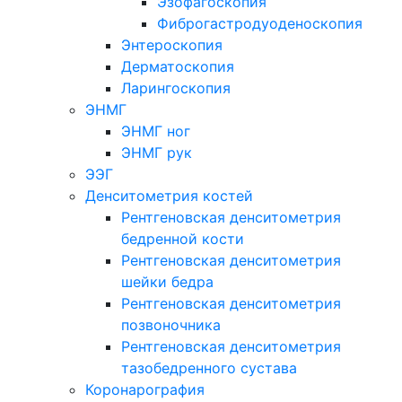
Эзофагоскопия
Фиброгастродуоденоскопия
Энтероскопия
Дерматоскопия
Ларингоскопия
ЭНМГ
ЭНМГ ног
ЭНМГ рук
ЭЭГ
Денситометрия костей
Рентгеновская денситометрия
бедренной кости
Рентгеновская денситометрия
шейки бедра
Рентгеновская денситометрия
позвоночника
Рентгеновская денситометрия
тазобедренного сустава
Коронарография