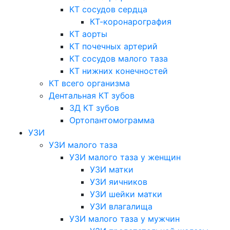
КТ сосудов сердца
КТ-коронарография
КТ аорты
КТ почечных артерий
КТ сосудов малого таза
КТ нижних конечностей
КТ всего организма
Дентальная КТ зубов
3Д КТ зубов
Ортопантомограмма
УЗИ
УЗИ малого таза
УЗИ малого таза у женщин
УЗИ матки
УЗИ яичников
УЗИ шейки матки
УЗИ влагалища
УЗИ малого таза у мужчин