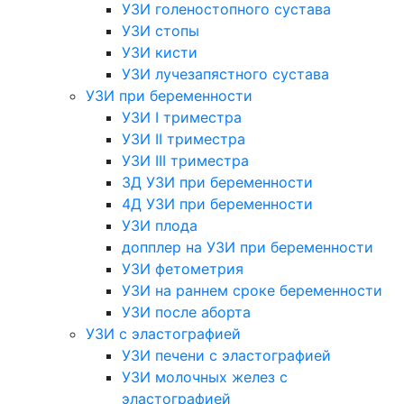
УЗИ голеностопного сустава
УЗИ стопы
УЗИ кисти
УЗИ лучезапястного сустава
УЗИ при беременности
УЗИ I триместра
УЗИ II триместра
УЗИ III триместра
3Д УЗИ при беременности
4Д УЗИ при беременности
УЗИ плода
допплер на УЗИ при беременности
УЗИ фетометрия
УЗИ на раннем сроке беременности
УЗИ после аборта
УЗИ с эластографией
УЗИ печени с эластографией
УЗИ молочных желез с
эластографией