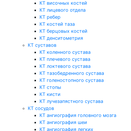
КТ височных костей
КТ лицевого отдела
КТ ребер
КТ костей таза
КТ берцовых костей
КТ денситометрия
КТ суставов
КТ коленного сустава
КТ плечевого сустава
КТ локтевого сустава
КТ тазобедренного сустава
КТ голеностопного сустава
КТ стопы
КТ кисти
КТ лучезапястного сустава
КТ сосудов
КТ ангиография головного мозга
КТ ангиография шеи
КТ ангиография легких