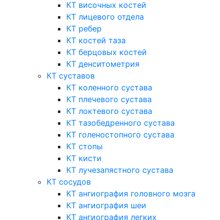
КТ височных костей
КТ лицевого отдела
КТ ребер
КТ костей таза
КТ берцовых костей
КТ денситометрия
КТ суставов
КТ коленного сустава
КТ плечевого сустава
КТ локтевого сустава
КТ тазобедренного сустава
КТ голеностопного сустава
КТ стопы
КТ кисти
КТ лучезапястного сустава
КТ сосудов
КТ ангиография головного мозга
КТ ангиография шеи
КТ ангиография легких