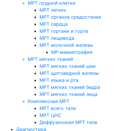
МРТ грудной клетки
МРТ легких
МРТ органов средостения
МРТ сердца
МРТ гортани и горла
МРТ пищевода
МРТ молочной железы
МР-маммография
МРТ мягких тканей
МРТ мягких тканей шеи
МРТ щитовидной железы
МРТ языка и рта
МРТ мягких тканей бедра
МРТ мягких тканей лица
Комплексная МРТ
МРТ всего тела
МРТ ЦНС
Диффузионная МРТ тела
Диагностика