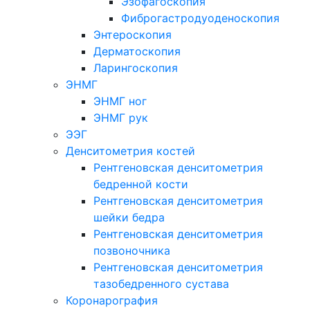
Эзофагоскопия
Фиброгастродуоденоскопия
Энтероскопия
Дерматоскопия
Ларингоскопия
ЭНМГ
ЭНМГ ног
ЭНМГ рук
ЭЭГ
Денситометрия костей
Рентгеновская денситометрия
бедренной кости
Рентгеновская денситометрия
шейки бедра
Рентгеновская денситометрия
позвоночника
Рентгеновская денситометрия
тазобедренного сустава
Коронарография