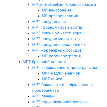
МР ангиография головного мозга
МР-венография
МР-артериография
МРТ сосудов шеи
МРТ грудной части аорты
МРТ брюшной части аорты
МРТ сосудов малого таза
МРТ сосудов позвоночника
МРТ коронарных сосудов
МР-коронарография
МРТ брюшной полости
МРТ забрюшинного пространства
МРТ надпочечников
МРТ почек
МРТ брюшного и забрюшинного
пространства
МРТ печени
МРТ поджелудочной железы