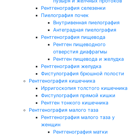
пузыря и желчных протоков
Рентгенография селезенки
Пиелография почек
Внутривенная пиелография
Антеградная пиелография
Рентгенография пищевода
Рентген пищеводного
отверстия диафрагмы
Рентген пищевода и желудка
Рентгенография желудка
Фистулография брюшной полости
Рентгенография кишечника
Ирригоскопия толстого кишечника
Фистулография прямой кишки
Рентген тонкого кишечника
Рентгенография малого таза
Рентгенография малого таза у
женщин
Рентгенография матки