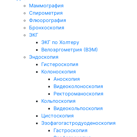
Маммография
Спирометрия
Флюорография
Бронхоскопия
ЭКГ
ЭКГ по Холтеру
Велоэргометрия (ВЭМ)
Эндоскопия
Гистероскопия
Колоноскопия
Аноскопия
Видеоколоноскопия
Ректороманоскопия
Кольпоскопия
Видеокольпоскопия
Цистоскопия
Эзофагогастродуоденоскопия
Гастроскопия