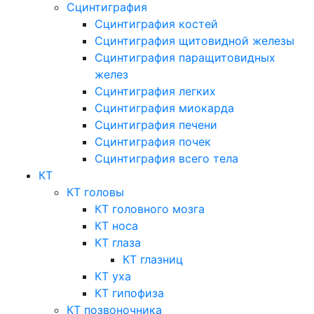
Сцинтиграфия
Сцинтиграфия костей
Сцинтиграфия щитовидной железы
Сцинтиграфия паращитовидных
желез
Сцинтиграфия легких
Сцинтиграфия миокарда
Сцинтиграфия печени
Сцинтиграфия почек
Сцинтиграфия всего тела
КТ
КТ головы
КТ головного мозга
КТ носа
КТ глаза
КТ глазниц
КТ уха
КТ гипофиза
КТ позвоночника