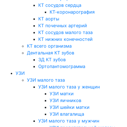
КТ сосудов сердца
КТ-коронарография
КТ аорты
КТ почечных артерий
КТ сосудов малого таза
КТ нижних конечностей
КТ всего организма
Дентальная КТ зубов
3Д КТ зубов
Ортопантомограмма
УЗИ
УЗИ малого таза
УЗИ малого таза у женщин
УЗИ матки
УЗИ яичников
УЗИ шейки матки
УЗИ влагалища
УЗИ малого таза у мужчин