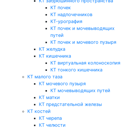
КТ забрюшинного пространства
КТ почек
КТ надпочечников
КТ-урография
КТ почек и мочевыводящих
путей
КТ почек и мочевого пузыря
КТ желудка
КТ кишечника
КТ виртуальная колоноскопия
КТ тонкого кишечника
КТ малого таза
КТ мочевого пузыря
КТ мочевыводящих путей
КТ матки
КТ предстательной железы
КТ костей
КТ черепа
КТ челюсти