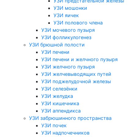
УЗИ предстательной железы
УЗИ мошонки
УЗИ яичек
УЗИ полового члена
УЗИ мочевого пузыря
УЗИ фолликулогенез
УЗИ брюшной полости
УЗИ печени
УЗИ печени и желчного пузыря
УЗИ желчного пузыря
УЗИ желчевыводящих путей
УЗИ поджелудочной железы
УЗИ селезёнки
УЗИ желудка
УЗИ кишечника
УЗИ аппендикса
УЗИ забрюшинного пространства
УЗИ почек
УЗИ надпочечников