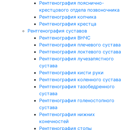
Рентгенография пояснично-
крестцового отдела позвоночника
Рентгенография копчика
Рентгенография крестца
Рентгенография суставов
Рентгенография ВНЧС
Рентгенография плечевого сустава
Рентгенография локтевого сустава
Рентгенография лучезапястного
сустава
Рентгенография кисти руки
Рентгенография коленного сустава
Рентгенография тазобедренного
сустава
Рентгенография голеностопного
сустава
Рентгенография нижних
конечностей
Рентгенография стопы