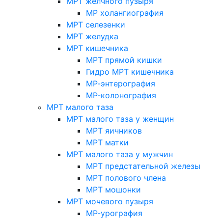
МРТ желчного пузыря
МР холангиография
МРТ селезенки
МРТ желудка
МРТ кишечника
МРТ прямой кишки
Гидро МРТ кишечника
МР-энтерография
МР-колонография
МРТ малого таза
МРТ малого таза у женщин
МРТ яичников
МРТ матки
МРТ малого таза у мужчин
МРТ предстательной железы
МРТ полового члена
МРТ мошонки
МРТ мочевого пузыря
МР-урография