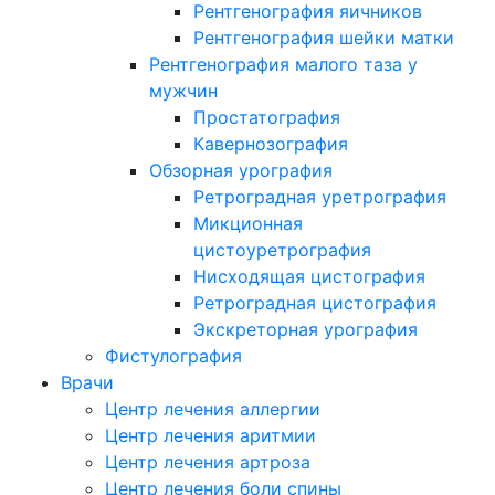
Рентгенография яичников
Рентгенография шейки матки
Рентгенография малого таза у
мужчин
Простатография
Кавернозография
Обзорная урография
Ретроградная уретрография
Микционная
цистоуретрография
Нисходящая цистография
Ретроградная цистография
Экскреторная урография
Фистулография
Врачи
Центр лечения аллергии
Центр лечения аритмии
Центр лечения артроза
Центр лечения боли спины