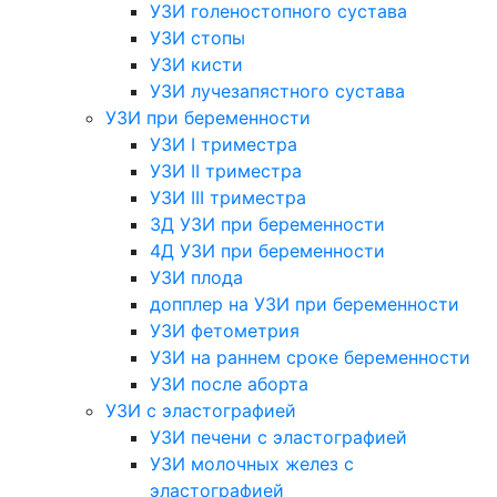
УЗИ голеностопного сустава
УЗИ стопы
УЗИ кисти
УЗИ лучезапястного сустава
УЗИ при беременности
УЗИ I триместра
УЗИ II триместра
УЗИ III триместра
3Д УЗИ при беременности
4Д УЗИ при беременности
УЗИ плода
допплер на УЗИ при беременности
УЗИ фетометрия
УЗИ на раннем сроке беременности
УЗИ после аборта
УЗИ с эластографией
УЗИ печени с эластографией
УЗИ молочных желез с
эластографией