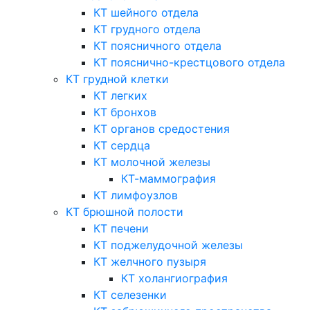
КТ шейного отдела
КТ грудного отдела
КТ поясничного отдела
КТ пояснично-крестцового отдела
КТ грудной клетки
КТ легких
КТ бронхов
КТ органов средостения
КТ сердца
КТ молочной железы
КТ-маммография
КТ лимфоузлов
КТ брюшной полости
КТ печени
КТ поджелудочной железы
КТ желчного пузыря
КТ холангиография
КТ селезенки