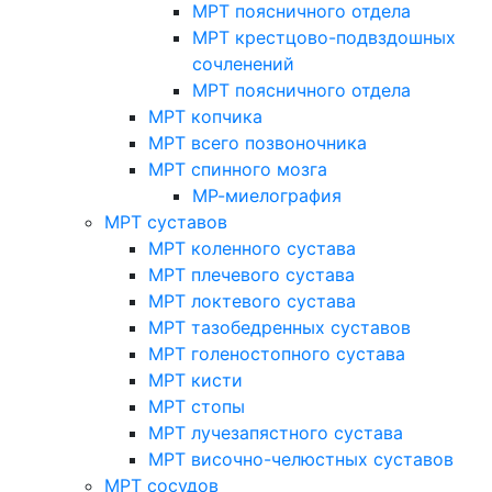
МРТ поясничного отдела
МРТ крестцово-подвздошных
сочленений
МРТ поясничного отдела
МРТ копчика
МРТ всего позвоночника
МРТ спинного мозга
МР-миелография
МРТ суставов
МРТ коленного сустава
МРТ плечевого сустава
МРТ локтевого сустава
МРТ тазобедренных суставов
МРТ голеностопного сустава
МРТ кисти
МРТ стопы
МРТ лучезапястного сустава
МРТ височно-челюстных суставов
МРТ сосудов