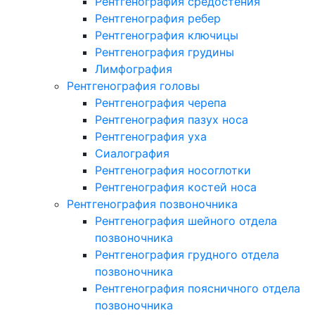
Рентгенография средостения
Рентгенография ребер
Рентгенография ключицы
Рентгенография грудины
Лимфография
Рентгенография головы
Рентгенография черепа
Рентгенография пазух носа
Рентгенография уха
Сиалография
Рентгенография носоглотки
Рентгенография костей носа
Рентгенография позвоночника
Рентгенография шейного отдела
позвоночника
Рентгенография грудного отдела
позвоночника
Рентгенография поясничного отдела
позвоночника