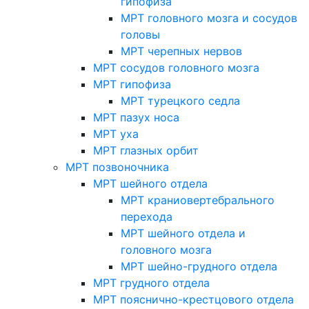
гипофиза
МРТ головного мозга и сосудов
головы
МРТ черепных нервов
МРТ сосудов головного мозга
МРТ гипофиза
МРТ турецкого седла
МРТ пазух носа
МРТ уха
МРТ глазных орбит
МРТ позвоночника
МРТ шейного отдела
МРТ краниовертебрального
перехода
МРТ шейного отдела и
головного мозга
МРТ шейно-грудного отдела
МРТ грудного отдела
МРТ пояснично-крестцового отдела