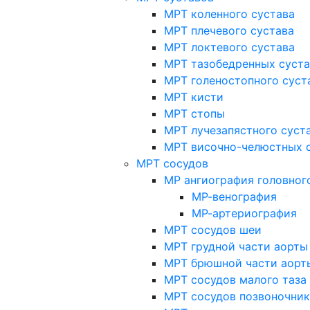
МРТ коленного сустава
МРТ плечевого сустава
МРТ локтевого сустава
МРТ тазобедренных суст
МРТ голеностопного суст
МРТ кисти
МРТ стопы
МРТ лучезапястного суст
МРТ височно-челюстных 
МРТ сосудов
МР ангиография головног
МР-венография
МР-артериография
МРТ сосудов шеи
МРТ грудной части аорты
МРТ брюшной части аорт
МРТ сосудов малого таза
МРТ сосудов позвоночник