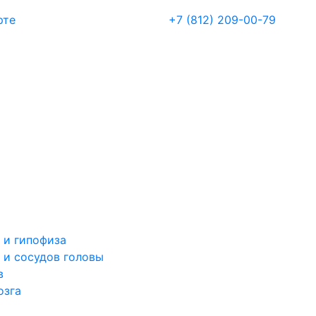
рте
+7 (812) 209-00-79
 и гипофиза
 и сосудов головы
в
озга