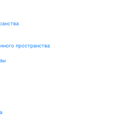
ранства
нного пространства
зы
а