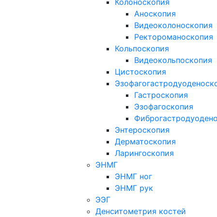
Колоноскопия
Аноскопия
Видеоколоноскопия
Ректороманоскопия
Кольпоскопия
Видеокольпоскопия
Цистоскопия
Эзофагогастродуоденоск
Гастроскопия
Эзофагоскопия
Фиброгастродуоден
Энтероскопия
Дерматоскопия
Ларингоскопия
ЭНМГ
ЭНМГ ног
ЭНМГ рук
ЭЭГ
Денситометрия костей