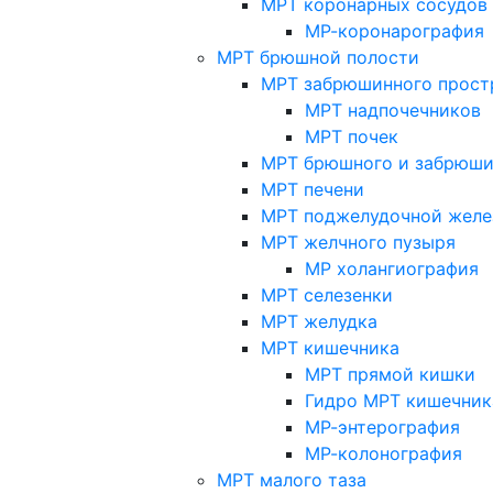
МРТ коронарных сосудов
МР-коронарография
МРТ брюшной полости
МРТ забрюшинного прост
МРТ надпочечников
МРТ почек
МРТ брюшного и забрюши
МРТ печени
МРТ поджелудочной желе
МРТ желчного пузыря
МР холангиография
МРТ селезенки
МРТ желудка
МРТ кишечника
МРТ прямой кишки
Гидро МРТ кишечник
МР-энтерография
МР-колонография
МРТ малого таза