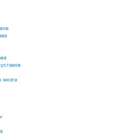
авов
ава
ава
суставов
о мозга
ы
а