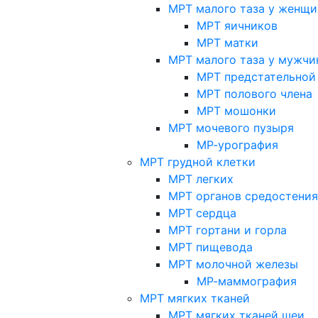
МРТ малого таза у женщи
МРТ яичников
МРТ матки
МРТ малого таза у мужчи
МРТ предстательной
МРТ полового члена
МРТ мошонки
МРТ мочевого пузыря
МР-урография
МРТ грудной клетки
МРТ легких
МРТ органов средостения
МРТ сердца
МРТ гортани и горла
МРТ пищевода
МРТ молочной железы
МР-маммография
МРТ мягких тканей
МРТ мягких тканей шеи