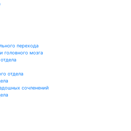
а
льного перехода
и головного мозга
 отдела
го отдела
дела
здошных сочленений
дела