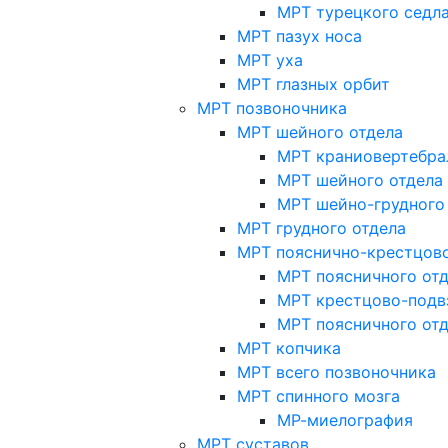
МРТ турецкого седл
МРТ пазух носа
МРТ уха
МРТ глазных орбит
МРТ позвоночника
МРТ шейного отдела
МРТ краниовертебра
МРТ шейного отдела 
МРТ шейно-грудного
МРТ грудного отдела
МРТ пояснично-крестцово
МРТ поясничного от
МРТ крестцово-подв
МРТ поясничного от
МРТ копчика
МРТ всего позвоночника
МРТ спинного мозга
МР-миелография
МРТ суставов