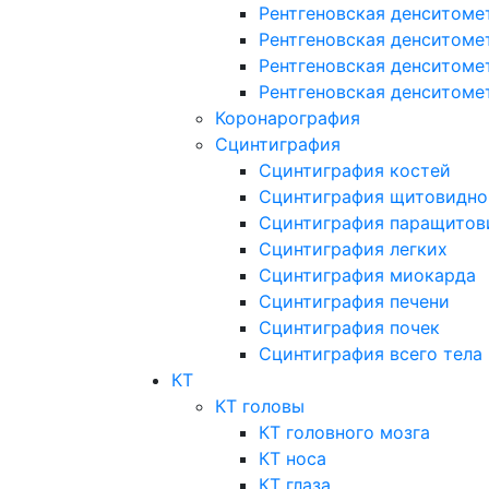
Рентгеновская денситоме
Рентгеновская денситоме
Рентгеновская денситоме
Рентгеновская денситоме
Коронарография
Сцинтиграфия
Сцинтиграфия костей
Сцинтиграфия щитовидно
Сцинтиграфия паращитов
Сцинтиграфия легких
Сцинтиграфия миокарда
Сцинтиграфия печени
Сцинтиграфия почек
Сцинтиграфия всего тела
КТ
КТ головы
КТ головного мозга
КТ носа
КТ глаза