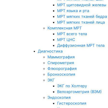
МРТ щитовидной железы
МРТ языка и рта
МРТ мягких тканей бедра
МРТ мягких тканей лица
Комплексная МРТ
МРТ всего тела
МРТ ЦНС
Диффузионная МРТ тела
Диагностика
Маммография
Спирометрия
Флюорография
Бронхоскопия
ЭКГ
ЭКГ по Холтеру
Велоэргометрия (ВЭМ)
Эндоскопия
Гистероскопия