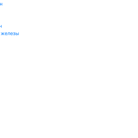
н
н
 железы