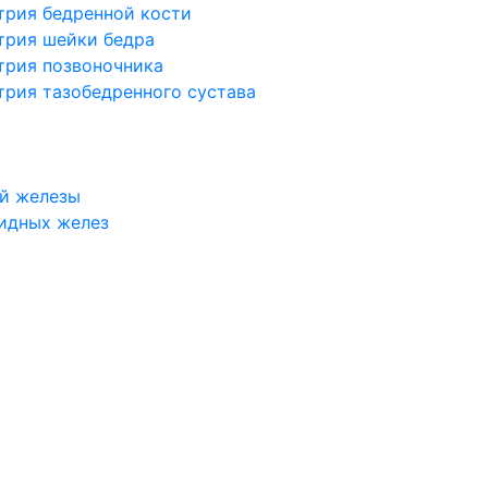
трия бедренной кости
трия шейки бедра
трия позвоночника
трия тазобедренного сустава
й железы
идных желез