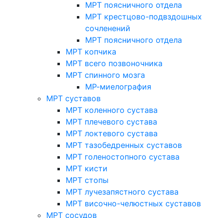
МРТ поясничного отдела
МРТ крестцово-подвздошных
сочленений
МРТ поясничного отдела
МРТ копчика
МРТ всего позвоночника
МРТ спинного мозга
МР-миелография
МРТ суставов
МРТ коленного сустава
МРТ плечевого сустава
МРТ локтевого сустава
МРТ тазобедренных суставов
МРТ голеностопного сустава
МРТ кисти
МРТ стопы
МРТ лучезапястного сустава
МРТ височно-челюстных суставов
МРТ сосудов