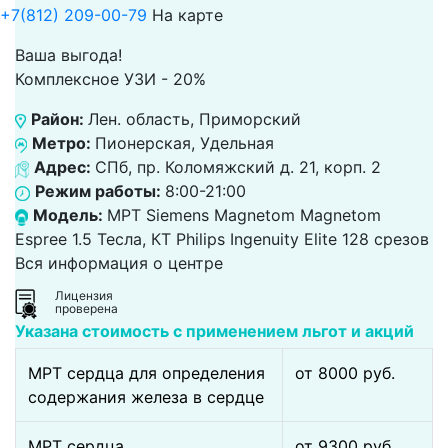
+7(812) 209-00-79
На карте
Ваша выгода!
Комплексное УЗИ - 20%
Район:
Лен. область, Приморский
Метро:
Пионерская, Удельная
Адрес:
СПб, пр. Коломяжский д. 21, корп. 2
Режим работы:
8:00-21:00
Модель:
МРТ Siemens Magnetom Magnetom
Espree 1.5 Тесла, КТ Philips Ingenuity Elite 128 срезов
Вся информация о центре
Лицензия
проверена
Указана стоимость с применением льгот и акций
МРТ сердца для определения
от 8000 pуб.
содержания железа в сердце
МРТ сердца
от 9300 pуб.