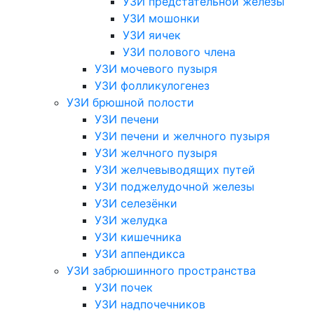
УЗИ предстательной железы
УЗИ мошонки
УЗИ яичек
УЗИ полового члена
УЗИ мочевого пузыря
УЗИ фолликулогенез
УЗИ брюшной полости
УЗИ печени
УЗИ печени и желчного пузыря
УЗИ желчного пузыря
УЗИ желчевыводящих путей
УЗИ поджелудочной железы
УЗИ селезёнки
УЗИ желудка
УЗИ кишечника
УЗИ аппендикса
УЗИ забрюшинного пространства
УЗИ почек
УЗИ надпочечников