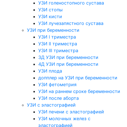
УЗИ голеностопного сустава
УЗИ стопы
УЗИ кисти
УЗИ лучезапястного сустава
УЗИ при беременности
УЗИ I триместра
УЗИ II триместра
УЗИ III триместра
3Д УЗИ при беременности
4Д УЗИ при беременности
УЗИ плода
допплер на УЗИ при беременности
УЗИ фетометрия
УЗИ на раннем сроке беременности
УЗИ после аборта
УЗИ с эластографией
УЗИ печени с эластографией
УЗИ молочных желез с
эластографией