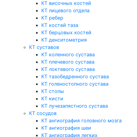
КТ височных костей
КТ лицевого отдела
КТ ребер
КТ костей таза
КТ берцовых костей
КТ денситометрия
КТ суставов
КТ коленного сустава
КТ плечевого сустава
КТ локтевого сустава
КТ тазобедренного сустава
КТ голеностопного сустава
КТ стопы
КТ кисти
КТ лучезапястного сустава
КТ сосудов
КТ ангиография головного мозга
КТ ангиография шеи
КТ ангиография легких