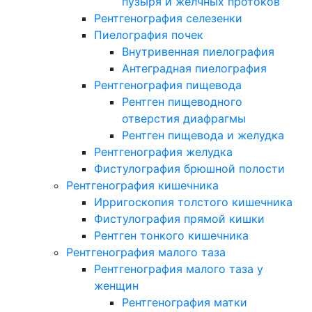
пузыря и желчных протоков
Рентгенография селезенки
Пиелография почек
Внутривенная пиелография
Антеградная пиелография
Рентгенография пищевода
Рентген пищеводного
отверстия диафрагмы
Рентген пищевода и желудка
Рентгенография желудка
Фистулография брюшной полости
Рентгенография кишечника
Ирригоскопия толстого кишечника
Фистулография прямой кишки
Рентген тонкого кишечника
Рентгенография малого таза
Рентгенография малого таза у
женщин
Рентгенография матки