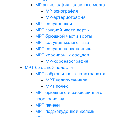
МР ангиография головного мозга
МР-венография
МР-артериография
МРТ сосудов шеи
МРТ грудной части аорты
МРТ брюшной части аорты
МРТ сосудов малого таза
МРТ сосудов позвоночника
МРТ коронарных сосудов
МР-коронарография
МРТ брюшной полости
МРТ забрюшинного пространства
МРТ надпочечников
МРТ почек
МРТ брюшного и забрюшинного
пространства
МРТ печени
МРТ поджелудочной железы