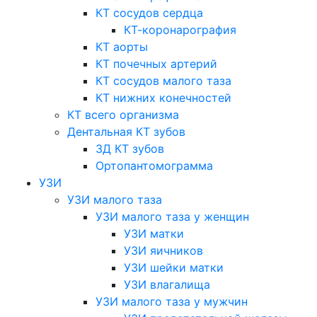
КТ сосудов сердца
КТ-коронарография
КТ аорты
КТ почечных артерий
КТ сосудов малого таза
КТ нижних конечностей
КТ всего организма
Дентальная КТ зубов
3Д КТ зубов
Ортопантомограмма
УЗИ
УЗИ малого таза
УЗИ малого таза у женщин
УЗИ матки
УЗИ яичников
УЗИ шейки матки
УЗИ влагалища
УЗИ малого таза у мужчин