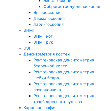
Эзофагоскопия
Фиброгастродуоденоскопия
Энтероскопия
Дерматоскопия
Ларингоскопия
ЭНМГ
ЭНМГ ног
ЭНМГ рук
ЭЭГ
Денситометрия костей
Рентгеновская денситометрия
бедренной кости
Рентгеновская денситометрия
шейки бедра
Рентгеновская денситометрия
позвоночника
Рентгеновская денситометрия
тазобедренного сустава
Коронарография