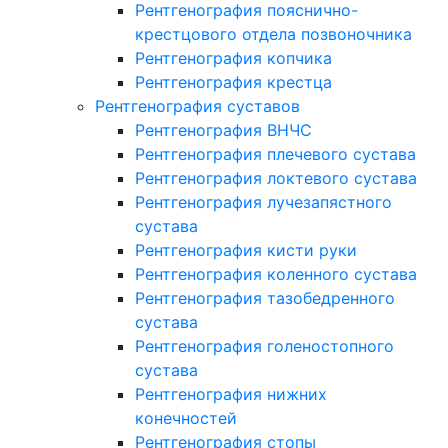
Рентгенография пояснично-
крестцового отдела позвоночника
Рентгенография копчика
Рентгенография крестца
Рентгенография суставов
Рентгенография ВНЧС
Рентгенография плечевого сустава
Рентгенография локтевого сустава
Рентгенография лучезапястного
сустава
Рентгенография кисти руки
Рентгенография коленного сустава
Рентгенография тазобедренного
сустава
Рентгенография голеностопного
сустава
Рентгенография нижних
конечностей
Рентгенография стопы