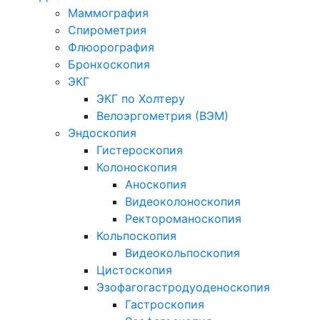
Маммография
Спирометрия
Флюорография
Бронхоскопия
ЭКГ
ЭКГ по Холтеру
Велоэргометрия (ВЭМ)
Эндоскопия
Гистероскопия
Колоноскопия
Аноскопия
Видеоколоноскопия
Ректороманоскопия
Кольпоскопия
Видеокольпоскопия
Цистоскопия
Эзофагогастродуоденоскопия
Гастроскопия