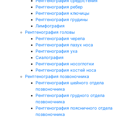
Рентгенография средостения
Рентгенография ребер
Рентгенография ключицы
Рентгенография грудины
Лимфография
Рентгенография головы
Рентгенография черепа
Рентгенография пазух носа
Рентгенография уха
Сиалография
Рентгенография носоглотки
Рентгенография костей носа
Рентгенография позвоночника
Рентгенография шейного отдела
позвоночника
Рентгенография грудного отдела
позвоночника
Рентгенография поясничного отдела
позвоночника