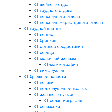
КТ шейного отдела
КТ грудного отдела
КТ поясничного отдела
КТ пояснично-крестцового отдела
КТ грудной клетки
КТ легких
КТ бронхов
КТ органов средостения
КТ сердца
КТ молочной железы
КТ-маммография
КТ лимфоузлов
КТ брюшной полости
КТ печени
КТ поджелудочной железы
КТ желчного пузыря
КТ холангиография
КТ селезенки