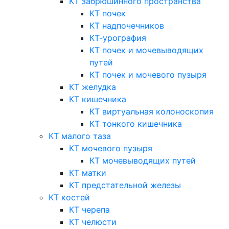
КТ забрюшинного пространства
КТ почек
КТ надпочечников
КТ-урография
КТ почек и мочевыводящих
путей
КТ почек и мочевого пузыря
КТ желудка
КТ кишечника
КТ виртуальная колоноскопия
КТ тонкого кишечника
КТ малого таза
КТ мочевого пузыря
КТ мочевыводящих путей
КТ матки
КТ предстательной железы
КТ костей
КТ черепа
КТ челюсти