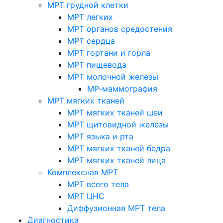
МРТ грудной клетки
МРТ легких
МРТ органов средостения
МРТ сердца
МРТ гортани и горла
МРТ пищевода
МРТ молочной железы
МР-маммография
МРТ мягких тканей
МРТ мягких тканей шеи
МРТ щитовидной железы
МРТ языка и рта
МРТ мягких тканей бедра
МРТ мягких тканей лица
Комплексная МРТ
МРТ всего тела
МРТ ЦНС
Диффузионная МРТ тела
Диагностика