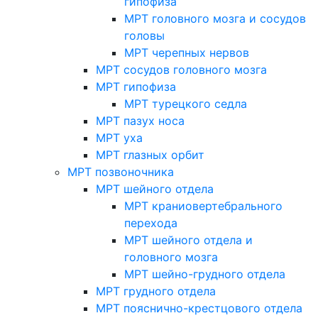
гипофиза
МРТ головного мозга и сосудов
головы
МРТ черепных нервов
МРТ сосудов головного мозга
МРТ гипофиза
МРТ турецкого седла
МРТ пазух носа
МРТ уха
МРТ глазных орбит
МРТ позвоночника
МРТ шейного отдела
МРТ краниовертебрального
перехода
МРТ шейного отдела и
головного мозга
МРТ шейно-грудного отдела
МРТ грудного отдела
МРТ пояснично-крестцового отдела