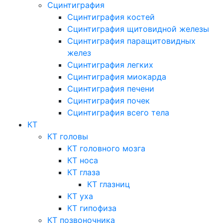
Сцинтиграфия
Сцинтиграфия костей
Сцинтиграфия щитовидной железы
Сцинтиграфия паращитовидных
желез
Сцинтиграфия легких
Сцинтиграфия миокарда
Сцинтиграфия печени
Сцинтиграфия почек
Сцинтиграфия всего тела
КТ
КТ головы
КТ головного мозга
КТ носа
КТ глаза
КТ глазниц
КТ уха
КТ гипофиза
КТ позвоночника