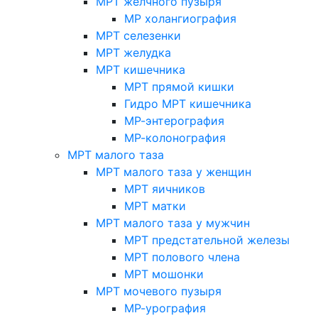
МРТ желчного пузыря
МР холангиография
МРТ селезенки
МРТ желудка
МРТ кишечника
МРТ прямой кишки
Гидро МРТ кишечника
МР-энтерография
МР-колонография
МРТ малого таза
МРТ малого таза у женщин
МРТ яичников
МРТ матки
МРТ малого таза у мужчин
МРТ предстательной железы
МРТ полового члена
МРТ мошонки
МРТ мочевого пузыря
МР-урография