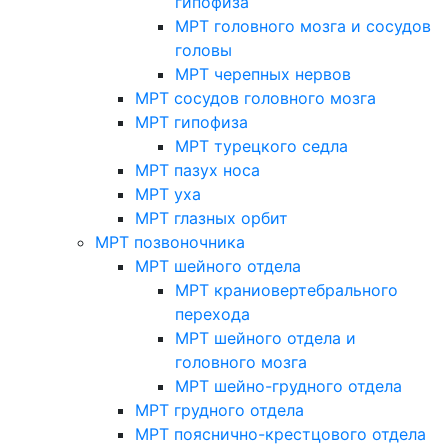
гипофиза
МРТ головного мозга и сосудов
головы
МРТ черепных нервов
МРТ сосудов головного мозга
МРТ гипофиза
МРТ турецкого седла
МРТ пазух носа
МРТ уха
МРТ глазных орбит
МРТ позвоночника
МРТ шейного отдела
МРТ краниовертебрального
перехода
МРТ шейного отдела и
головного мозга
МРТ шейно-грудного отдела
МРТ грудного отдела
МРТ пояснично-крестцового отдела