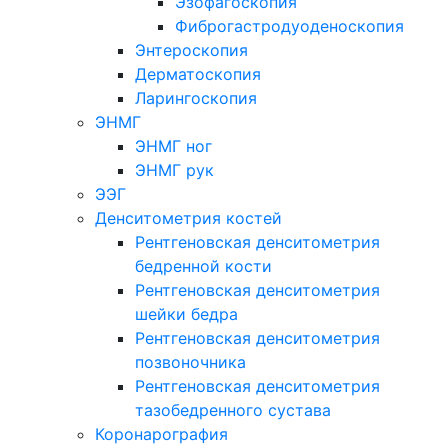
Эзофагоскопия
Фиброгастродуоденоскопия
Энтероскопия
Дерматоскопия
Ларингоскопия
ЭНМГ
ЭНМГ ног
ЭНМГ рук
ЭЭГ
Денситометрия костей
Рентгеновская денситометрия
бедренной кости
Рентгеновская денситометрия
шейки бедра
Рентгеновская денситометрия
позвоночника
Рентгеновская денситометрия
тазобедренного сустава
Коронарография