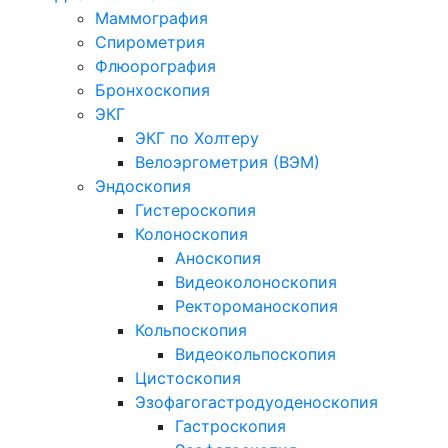
Маммография
Спирометрия
Флюорография
Бронхоскопия
ЭКГ
ЭКГ по Холтеру
Велоэргометрия (ВЭМ)
Эндоскопия
Гистероскопия
Колоноскопия
Аноскопия
Видеоколоноскопия
Ректороманоскопия
Кольпоскопия
Видеокольпоскопия
Цистоскопия
Эзофагогастродуоденоскопия
Гастроскопия