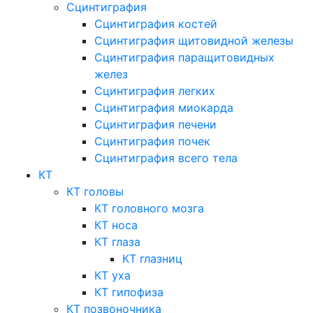
Сцинтиграфия
Сцинтиграфия костей
Сцинтиграфия щитовидной железы
Сцинтиграфия паращитовидных
желез
Сцинтиграфия легких
Сцинтиграфия миокарда
Сцинтиграфия печени
Сцинтиграфия почек
Сцинтиграфия всего тела
КТ
КТ головы
КТ головного мозга
КТ носа
КТ глаза
КТ глазниц
КТ уха
КТ гипофиза
КТ позвоночника