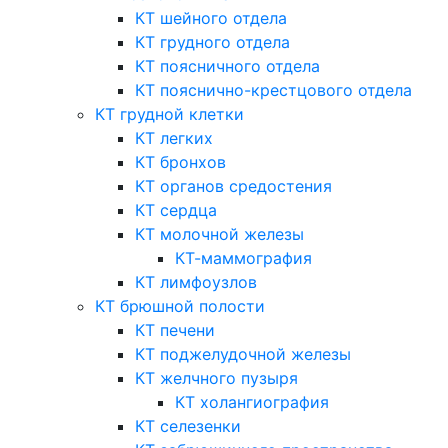
КТ шейного отдела
КТ грудного отдела
КТ поясничного отдела
КТ пояснично-крестцового отдела
КТ грудной клетки
КТ легких
КТ бронхов
КТ органов средостения
КТ сердца
КТ молочной железы
КТ-маммография
КТ лимфоузлов
КТ брюшной полости
КТ печени
КТ поджелудочной железы
КТ желчного пузыря
КТ холангиография
КТ селезенки