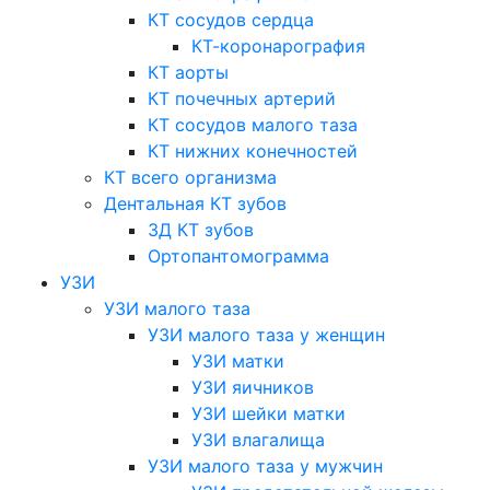
КТ сосудов сердца
КТ-коронарография
КТ аорты
КТ почечных артерий
КТ сосудов малого таза
КТ нижних конечностей
КТ всего организма
Дентальная КТ зубов
3Д КТ зубов
Ортопантомограмма
УЗИ
УЗИ малого таза
УЗИ малого таза у женщин
УЗИ матки
УЗИ яичников
УЗИ шейки матки
УЗИ влагалища
УЗИ малого таза у мужчин