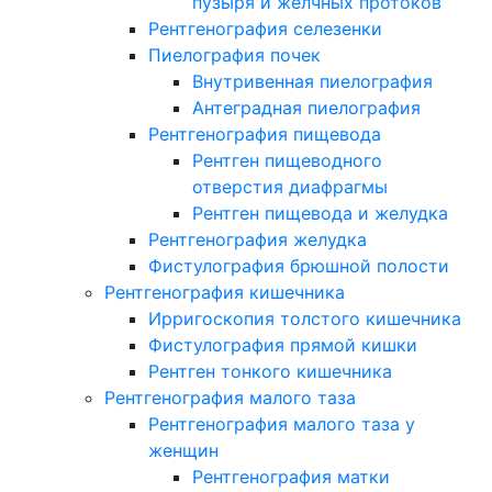
пузыря и желчных протоков
Рентгенография селезенки
Пиелография почек
Внутривенная пиелография
Антеградная пиелография
Рентгенография пищевода
Рентген пищеводного
отверстия диафрагмы
Рентген пищевода и желудка
Рентгенография желудка
Фистулография брюшной полости
Рентгенография кишечника
Ирригоскопия толстого кишечника
Фистулография прямой кишки
Рентген тонкого кишечника
Рентгенография малого таза
Рентгенография малого таза у
женщин
Рентгенография матки