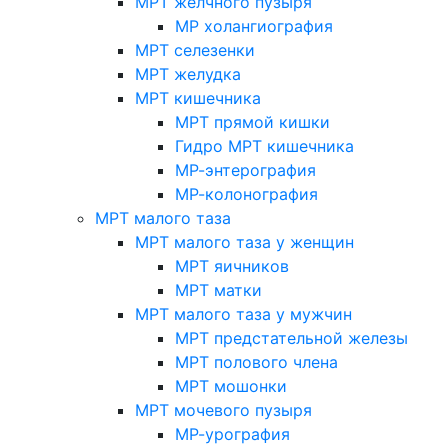
МРТ желчного пузыря
МР холангиография
МРТ селезенки
МРТ желудка
МРТ кишечника
МРТ прямой кишки
Гидро МРТ кишечника
МР-энтерография
МР-колонография
МРТ малого таза
МРТ малого таза у женщин
МРТ яичников
МРТ матки
МРТ малого таза у мужчин
МРТ предстательной железы
МРТ полового члена
МРТ мошонки
МРТ мочевого пузыря
МР-урография