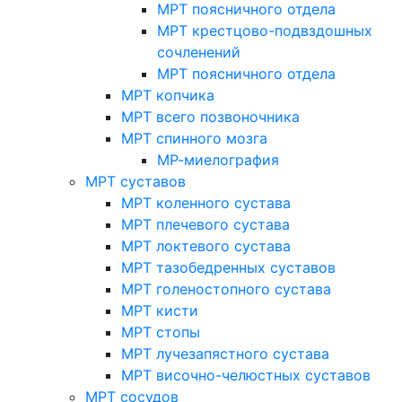
МРТ поясничного отдела
МРТ крестцово-подвздошных
сочленений
МРТ поясничного отдела
МРТ копчика
МРТ всего позвоночника
МРТ спинного мозга
МР-миелография
МРТ суставов
МРТ коленного сустава
МРТ плечевого сустава
МРТ локтевого сустава
МРТ тазобедренных суставов
МРТ голеностопного сустава
МРТ кисти
МРТ стопы
МРТ лучезапястного сустава
МРТ височно-челюстных суставов
МРТ сосудов