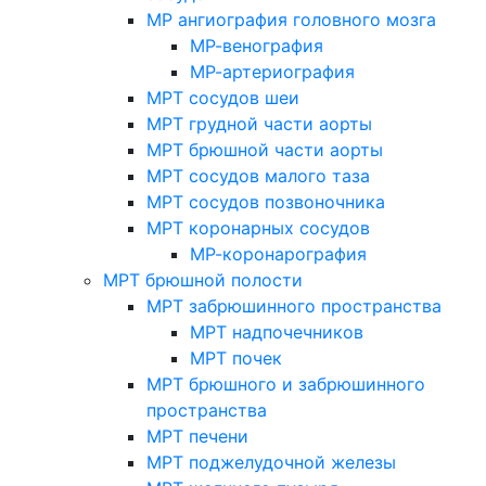
МР ангиография головного мозга
МР-венография
МР-артериография
МРТ сосудов шеи
МРТ грудной части аорты
МРТ брюшной части аорты
МРТ сосудов малого таза
МРТ сосудов позвоночника
МРТ коронарных сосудов
МР-коронарография
МРТ брюшной полости
МРТ забрюшинного пространства
МРТ надпочечников
МРТ почек
МРТ брюшного и забрюшинного
пространства
МРТ печени
МРТ поджелудочной железы