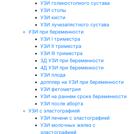
УЗИ голеностопного сустава
УЗИ стопы
УЗИ кисти
УЗИ лучезапястного сустава
УЗИ при беременности
УЗИ I триместра
УЗИ II триместра
УЗИ III триместра
3Д УЗИ при беременности
4Д УЗИ при беременности
УЗИ плода
допплер на УЗИ при беременности
УЗИ фетометрия
УЗИ на раннем сроке беременности
УЗИ после аборта
УЗИ с эластографией
УЗИ печени с эластографией
УЗИ молочных желез с
эластографией