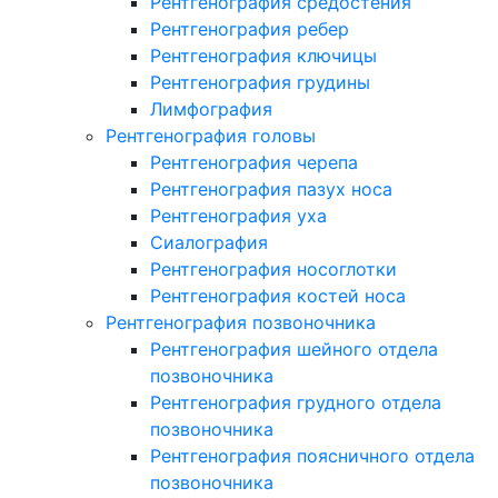
Рентгенография средостения
Рентгенография ребер
Рентгенография ключицы
Рентгенография грудины
Лимфография
Рентгенография головы
Рентгенография черепа
Рентгенография пазух носа
Рентгенография уха
Сиалография
Рентгенография носоглотки
Рентгенография костей носа
Рентгенография позвоночника
Рентгенография шейного отдела
позвоночника
Рентгенография грудного отдела
позвоночника
Рентгенография поясничного отдела
позвоночника