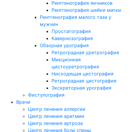
Рентгенография яичников
Рентгенография шейки матки
Рентгенография малого таза у
мужчин
Простатография
Кавернозография
Обзорная урография
Ретроградная уретрография
Микционная
цистоуретрография
Нисходящая цистография
Ретроградная цистография
Экскреторная урография
Фистулография
Врачи
Центр лечения аллергии
Центр лечения аритмии
Центр лечения артроза
Центр лечения боли спины