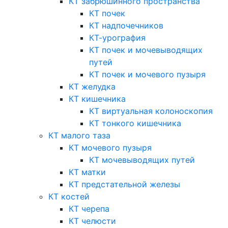
КТ забрюшинного пространства
КТ почек
КТ надпочечников
КТ-урография
КТ почек и мочевыводящих
путей
КТ почек и мочевого пузыря
КТ желудка
КТ кишечника
КТ виртуальная колоноскопия
КТ тонкого кишечника
КТ малого таза
КТ мочевого пузыря
КТ мочевыводящих путей
КТ матки
КТ предстательной железы
КТ костей
КТ черепа
КТ челюсти