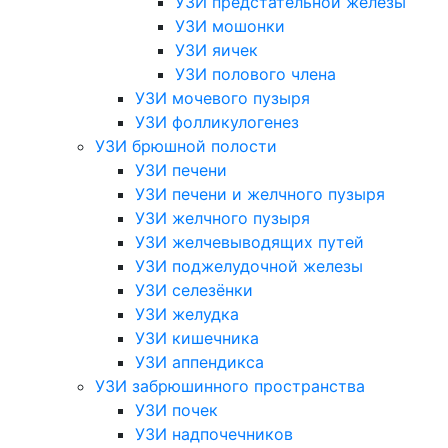
УЗИ предстательной железы
УЗИ мошонки
УЗИ яичек
УЗИ полового члена
УЗИ мочевого пузыря
УЗИ фолликулогенез
УЗИ брюшной полости
УЗИ печени
УЗИ печени и желчного пузыря
УЗИ желчного пузыря
УЗИ желчевыводящих путей
УЗИ поджелудочной железы
УЗИ селезёнки
УЗИ желудка
УЗИ кишечника
УЗИ аппендикса
УЗИ забрюшинного пространства
УЗИ почек
УЗИ надпочечников