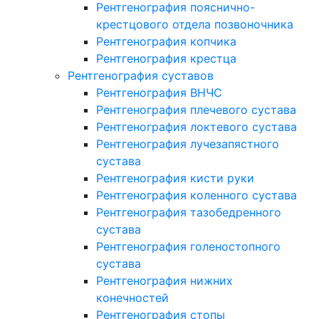
Рентгенография пояснично-
крестцового отдела позвоночника
Рентгенография копчика
Рентгенография крестца
Рентгенография суставов
Рентгенография ВНЧС
Рентгенография плечевого сустава
Рентгенография локтевого сустава
Рентгенография лучезапястного
сустава
Рентгенография кисти руки
Рентгенография коленного сустава
Рентгенография тазобедренного
сустава
Рентгенография голеностопного
сустава
Рентгенография нижних
конечностей
Рентгенография стопы