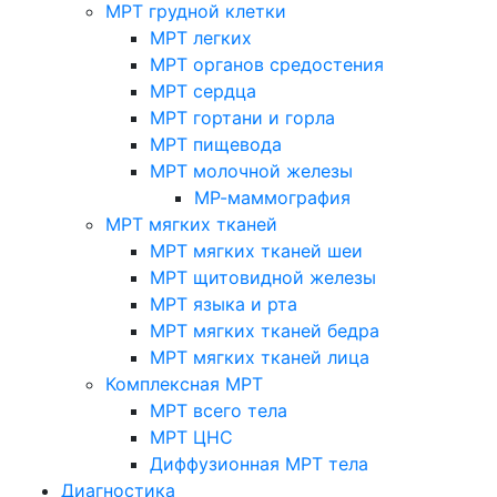
МРТ грудной клетки
МРТ легких
МРТ органов средостения
МРТ сердца
МРТ гортани и горла
МРТ пищевода
МРТ молочной железы
МР-маммография
МРТ мягких тканей
МРТ мягких тканей шеи
МРТ щитовидной железы
МРТ языка и рта
МРТ мягких тканей бедра
МРТ мягких тканей лица
Комплексная МРТ
МРТ всего тела
МРТ ЦНС
Диффузионная МРТ тела
Диагностика