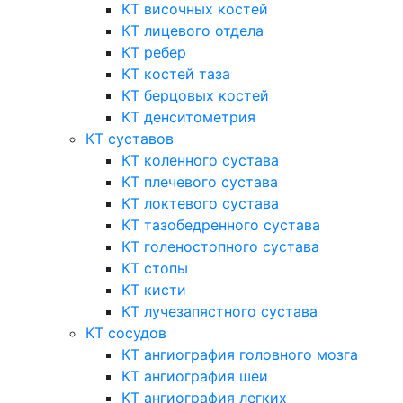
КТ височных костей
КТ лицевого отдела
КТ ребер
КТ костей таза
КТ берцовых костей
КТ денситометрия
КТ суставов
КТ коленного сустава
КТ плечевого сустава
КТ локтевого сустава
КТ тазобедренного сустава
КТ голеностопного сустава
КТ стопы
КТ кисти
КТ лучезапястного сустава
КТ сосудов
КТ ангиография головного мозга
КТ ангиография шеи
КТ ангиография легких