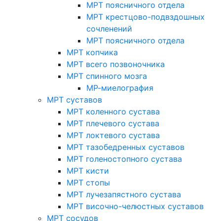
МРТ поясничного отдела
МРТ крестцово-подвздошных
сочленений
МРТ поясничного отдела
МРТ копчика
МРТ всего позвоночника
МРТ спинного мозга
МР-миелография
МРТ суставов
МРТ коленного сустава
МРТ плечевого сустава
МРТ локтевого сустава
МРТ тазобедренных суставов
МРТ голеностопного сустава
МРТ кисти
МРТ стопы
МРТ лучезапястного сустава
МРТ височно-челюстных суставов
МРТ сосудов