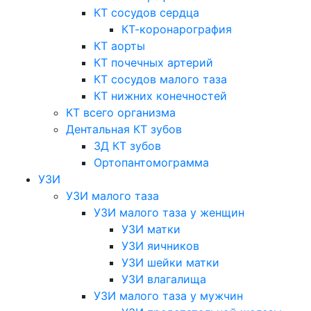
КТ сосудов сердца
КТ-коронарография
КТ аорты
КТ почечных артерий
КТ сосудов малого таза
КТ нижних конечностей
КТ всего организма
Дентальная КТ зубов
3Д КТ зубов
Ортопантомограмма
УЗИ
УЗИ малого таза
УЗИ малого таза у женщин
УЗИ матки
УЗИ яичников
УЗИ шейки матки
УЗИ влагалища
УЗИ малого таза у мужчин