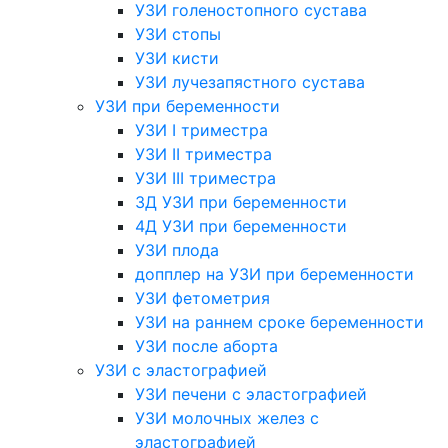
УЗИ голеностопного сустава
УЗИ стопы
УЗИ кисти
УЗИ лучезапястного сустава
УЗИ при беременности
УЗИ I триместра
УЗИ II триместра
УЗИ III триместра
3Д УЗИ при беременности
4Д УЗИ при беременности
УЗИ плода
допплер на УЗИ при беременности
УЗИ фетометрия
УЗИ на раннем сроке беременности
УЗИ после аборта
УЗИ с эластографией
УЗИ печени с эластографией
УЗИ молочных желез с
эластографией