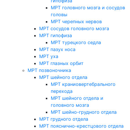
гипофиза
МРТ головного мозга и сосудов
головы
МРТ черепных нервов
МРТ сосудов головного мозга
МРТ гипофиза
МРТ турецкого седла
МРТ пазух носа
МРТ уха
МРТ глазных орбит
МРТ позвоночника
МРТ шейного отдела
МРТ краниовертебрального
перехода
МРТ шейного отдела и
головного мозга
МРТ шейно-грудного отдела
МРТ грудного отдела
МРТ пояснично-крестцового отдела