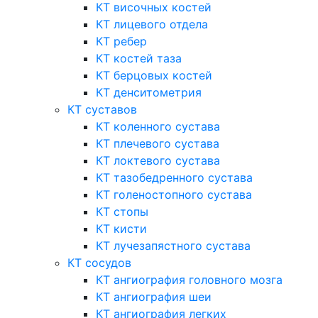
КТ височных костей
КТ лицевого отдела
КТ ребер
КТ костей таза
КТ берцовых костей
КТ денситометрия
КТ суставов
КТ коленного сустава
КТ плечевого сустава
КТ локтевого сустава
КТ тазобедренного сустава
КТ голеностопного сустава
КТ стопы
КТ кисти
КТ лучезапястного сустава
КТ сосудов
КТ ангиография головного мозга
КТ ангиография шеи
КТ ангиография легких