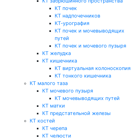
КТ забрюшинного пространства
КТ почек
КТ надпочечников
КТ-урография
КТ почек и мочевыводящих
путей
КТ почек и мочевого пузыря
КТ желудка
КТ кишечника
КТ виртуальная колоноскопия
КТ тонкого кишечника
КТ малого таза
КТ мочевого пузыря
КТ мочевыводящих путей
КТ матки
КТ предстательной железы
КТ костей
КТ черепа
КТ челюсти