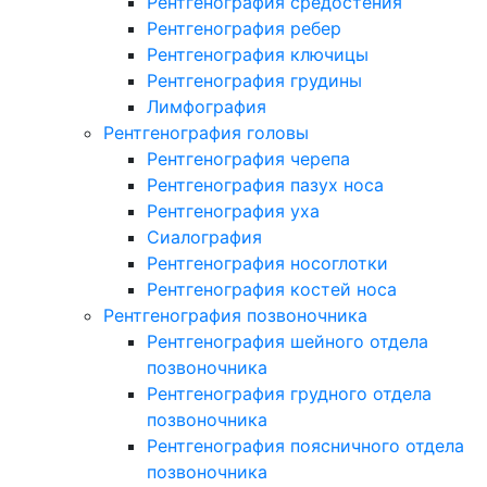
Рентгенография средостения
Рентгенография ребер
Рентгенография ключицы
Рентгенография грудины
Лимфография
Рентгенография головы
Рентгенография черепа
Рентгенография пазух носа
Рентгенография уха
Сиалография
Рентгенография носоглотки
Рентгенография костей носа
Рентгенография позвоночника
Рентгенография шейного отдела
позвоночника
Рентгенография грудного отдела
позвоночника
Рентгенография поясничного отдела
позвоночника