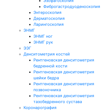
Эзофагоскопия
Фиброгастродуоденоскопия
Энтероскопия
Дерматоскопия
Ларингоскопия
ЭНМГ
ЭНМГ ног
ЭНМГ рук
ЭЭГ
Денситометрия костей
Рентгеновская денситометрия
бедренной кости
Рентгеновская денситометрия
шейки бедра
Рентгеновская денситометрия
позвоночника
Рентгеновская денситометрия
тазобедренного сустава
Коронарография