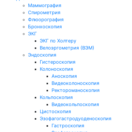
Маммография
Спирометрия
Флюорография
Бронхоскопия
ЭКГ
ЭКГ по Холтеру
Велоэргометрия (ВЭМ)
Эндоскопия
Гистероскопия
Колоноскопия
Аноскопия
Видеоколоноскопия
Ректороманоскопия
Кольпоскопия
Видеокольпоскопия
Цистоскопия
Эзофагогастродуоденоскопия
Гастроскопия