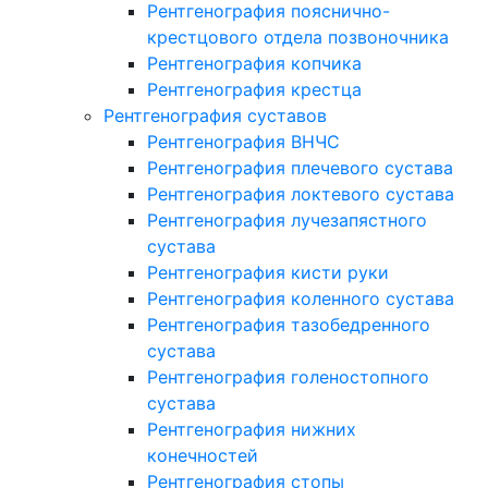
Рентгенография пояснично-
крестцового отдела позвоночника
Рентгенография копчика
Рентгенография крестца
Рентгенография суставов
Рентгенография ВНЧС
Рентгенография плечевого сустава
Рентгенография локтевого сустава
Рентгенография лучезапястного
сустава
Рентгенография кисти руки
Рентгенография коленного сустава
Рентгенография тазобедренного
сустава
Рентгенография голеностопного
сустава
Рентгенография нижних
конечностей
Рентгенография стопы