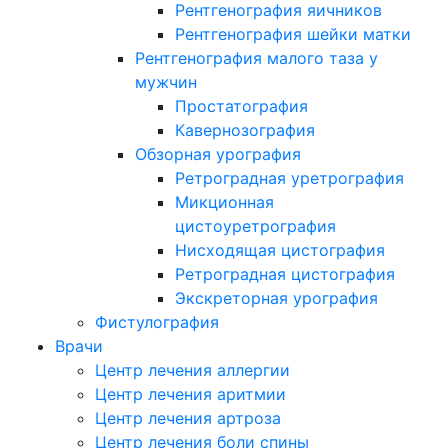
Рентгенография яичников
Рентгенография шейки матки
Рентгенография малого таза у
мужчин
Простатография
Кавернозография
Обзорная урография
Ретроградная уретрография
Микционная
цистоуретрография
Нисходящая цистография
Ретроградная цистография
Экскреторная урография
Фистулография
Врачи
Центр лечения аллергии
Центр лечения аритмии
Центр лечения артроза
Центр лечения боли спины