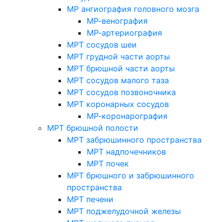
МР ангиография головного мозга
МР-венография
МР-артериография
МРТ сосудов шеи
МРТ грудной части аорты
МРТ брюшной части аорты
МРТ сосудов малого таза
МРТ сосудов позвоночника
МРТ коронарных сосудов
МР-коронарография
МРТ брюшной полости
МРТ забрюшинного пространства
МРТ надпочечников
МРТ почек
МРТ брюшного и забрюшинного
пространства
МРТ печени
МРТ поджелудочной железы