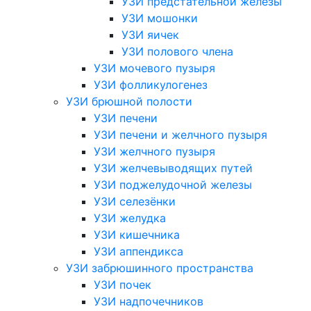
УЗИ предстательной железы
УЗИ мошонки
УЗИ яичек
УЗИ полового члена
УЗИ мочевого пузыря
УЗИ фолликулогенез
УЗИ брюшной полости
УЗИ печени
УЗИ печени и желчного пузыря
УЗИ желчного пузыря
УЗИ желчевыводящих путей
УЗИ поджелудочной железы
УЗИ селезёнки
УЗИ желудка
УЗИ кишечника
УЗИ аппендикса
УЗИ забрюшинного пространства
УЗИ почек
УЗИ надпочечников