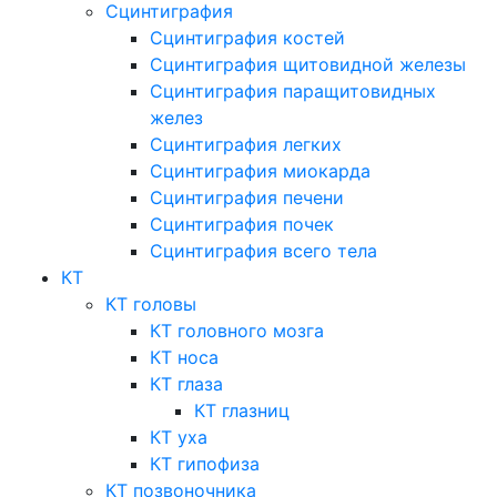
Сцинтиграфия
Сцинтиграфия костей
Сцинтиграфия щитовидной железы
Сцинтиграфия паращитовидных
желез
Сцинтиграфия легких
Сцинтиграфия миокарда
Сцинтиграфия печени
Сцинтиграфия почек
Сцинтиграфия всего тела
КТ
КТ головы
КТ головного мозга
КТ носа
КТ глаза
КТ глазниц
КТ уха
КТ гипофиза
КТ позвоночника