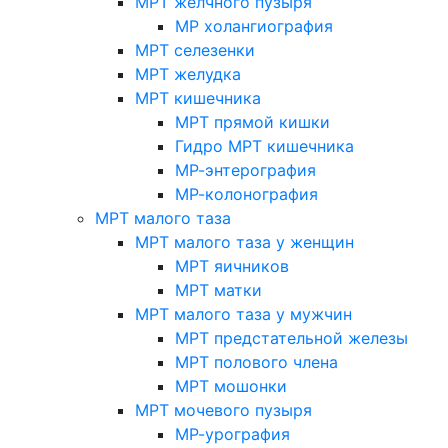
МРТ желчного пузыря
МР холангиография
МРТ селезенки
МРТ желудка
МРТ кишечника
МРТ прямой кишки
Гидро МРТ кишечника
МР-энтерография
МР-колонография
МРТ малого таза
МРТ малого таза у женщин
МРТ яичников
МРТ матки
МРТ малого таза у мужчин
МРТ предстательной железы
МРТ полового члена
МРТ мошонки
МРТ мочевого пузыря
МР-урография