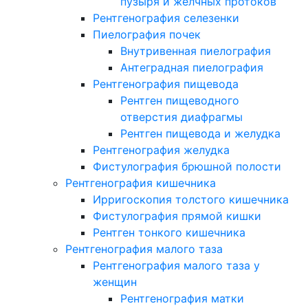
пузыря и желчных протоков
Рентгенография селезенки
Пиелография почек
Внутривенная пиелография
Антеградная пиелография
Рентгенография пищевода
Рентген пищеводного
отверстия диафрагмы
Рентген пищевода и желудка
Рентгенография желудка
Фистулография брюшной полости
Рентгенография кишечника
Ирригоскопия толстого кишечника
Фистулография прямой кишки
Рентген тонкого кишечника
Рентгенография малого таза
Рентгенография малого таза у
женщин
Рентгенография матки