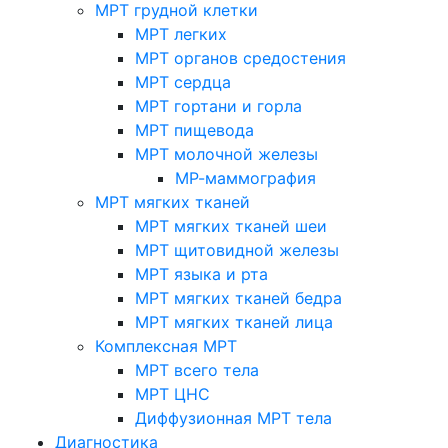
МРТ грудной клетки
МРТ легких
МРТ органов средостения
МРТ сердца
МРТ гортани и горла
МРТ пищевода
МРТ молочной железы
МР-маммография
МРТ мягких тканей
МРТ мягких тканей шеи
МРТ щитовидной железы
МРТ языка и рта
МРТ мягких тканей бедра
МРТ мягких тканей лица
Комплексная МРТ
МРТ всего тела
МРТ ЦНС
Диффузионная МРТ тела
Диагностика