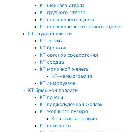
КТ шейного отдела
КТ грудного отдела
КТ поясничного отдела
КТ пояснично-крестцового отдела
КТ грудной клетки
КТ легких
КТ бронхов
КТ органов средостения
КТ сердца
КТ молочной железы
КТ-маммография
КТ лимфоузлов
КТ брюшной полости
КТ печени
КТ поджелудочной железы
КТ желчного пузыря
КТ холангиография
КТ селезенки