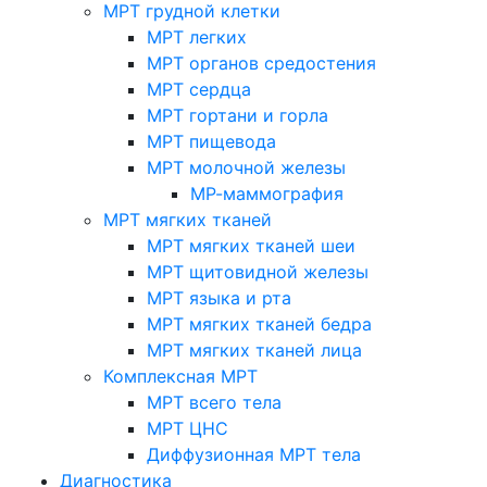
МРТ грудной клетки
МРТ легких
МРТ органов средостения
МРТ сердца
МРТ гортани и горла
МРТ пищевода
МРТ молочной железы
МР-маммография
МРТ мягких тканей
МРТ мягких тканей шеи
МРТ щитовидной железы
МРТ языка и рта
МРТ мягких тканей бедра
МРТ мягких тканей лица
Комплексная МРТ
МРТ всего тела
МРТ ЦНС
Диффузионная МРТ тела
Диагностика