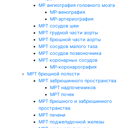
МР ангиография головного мозга
МР-венография
МР-артериография
МРТ сосудов шеи
МРТ грудной части аорты
МРТ брюшной части аорты
МРТ сосудов малого таза
МРТ сосудов позвоночника
МРТ коронарных сосудов
МР-коронарография
МРТ брюшной полости
МРТ забрюшинного пространства
МРТ надпочечников
МРТ почек
МРТ брюшного и забрюшинного
пространства
МРТ печени
МРТ поджелудочной железы