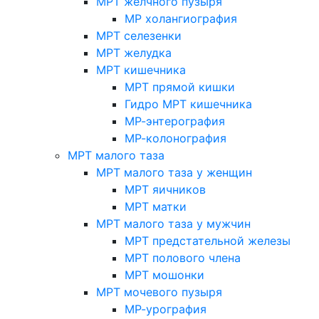
МРТ желчного пузыря
МР холангиография
МРТ селезенки
МРТ желудка
МРТ кишечника
МРТ прямой кишки
Гидро МРТ кишечника
МР-энтерография
МР-колонография
МРТ малого таза
МРТ малого таза у женщин
МРТ яичников
МРТ матки
МРТ малого таза у мужчин
МРТ предстательной железы
МРТ полового члена
МРТ мошонки
МРТ мочевого пузыря
МР-урография