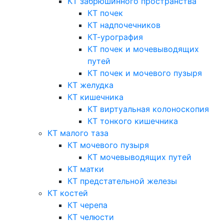
КТ забрюшинного пространства
КТ почек
КТ надпочечников
КТ-урография
КТ почек и мочевыводящих
путей
КТ почек и мочевого пузыря
КТ желудка
КТ кишечника
КТ виртуальная колоноскопия
КТ тонкого кишечника
КТ малого таза
КТ мочевого пузыря
КТ мочевыводящих путей
КТ матки
КТ предстательной железы
КТ костей
КТ черепа
КТ челюсти