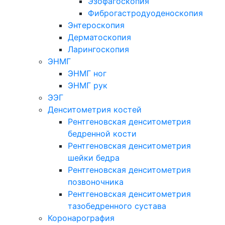
Эзофагоскопия
Фиброгастродуоденоскопия
Энтероскопия
Дерматоскопия
Ларингоскопия
ЭНМГ
ЭНМГ ног
ЭНМГ рук
ЭЭГ
Денситометрия костей
Рентгеновская денситометрия
бедренной кости
Рентгеновская денситометрия
шейки бедра
Рентгеновская денситометрия
позвоночника
Рентгеновская денситометрия
тазобедренного сустава
Коронарография