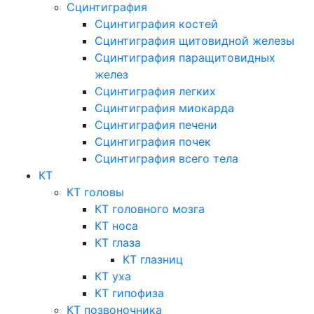
Сцинтиграфия
Сцинтиграфия костей
Сцинтиграфия щитовидной железы
Сцинтиграфия паращитовидных
желез
Сцинтиграфия легких
Сцинтиграфия миокарда
Сцинтиграфия печени
Сцинтиграфия почек
Сцинтиграфия всего тела
КТ
КТ головы
КТ головного мозга
КТ носа
КТ глаза
КТ глазниц
КТ уха
КТ гипофиза
КТ позвоночника