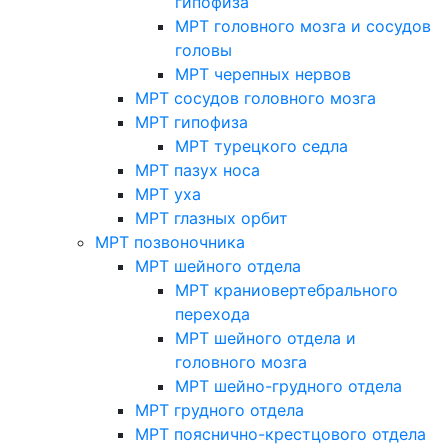
гипофиза
МРТ головного мозга и сосудов
головы
МРТ черепных нервов
МРТ сосудов головного мозга
МРТ гипофиза
МРТ турецкого седла
МРТ пазух носа
МРТ уха
МРТ глазных орбит
МРТ позвоночника
МРТ шейного отдела
МРТ краниовертебрального
перехода
МРТ шейного отдела и
головного мозга
МРТ шейно-грудного отдела
МРТ грудного отдела
МРТ пояснично-крестцового отдела