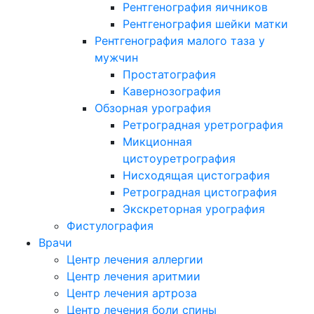
Рентгенография яичников
Рентгенография шейки матки
Рентгенография малого таза у
мужчин
Простатография
Кавернозография
Обзорная урография
Ретроградная уретрография
Микционная
цистоуретрография
Нисходящая цистография
Ретроградная цистография
Экскреторная урография
Фистулография
Врачи
Центр лечения аллергии
Центр лечения аритмии
Центр лечения артроза
Центр лечения боли спины