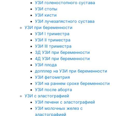
УЗИ голеностопного сустава
УЗИ стопы
УЗИ кисти
УЗИ лучезапястного сустава
УЗИ при беременности
УЗИ I триместра
УЗИ II триместра
УЗИ III триместра
3Д УЗИ при беременности
4Д УЗИ при беременности
УЗИ плода
допплер на УЗИ при беременности
УЗИ фетометрия
УЗИ на раннем сроке беременности
УЗИ после аборта
УЗИ с эластографией
УЗИ печени с эластографией
УЗИ молочных желез с
эластографией