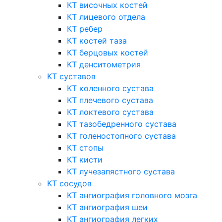
КТ височных костей
КТ лицевого отдела
КТ ребер
КТ костей таза
КТ берцовых костей
КТ денситометрия
КТ суставов
КТ коленного сустава
КТ плечевого сустава
КТ локтевого сустава
КТ тазобедренного сустава
КТ голеностопного сустава
КТ стопы
КТ кисти
КТ лучезапястного сустава
КТ сосудов
КТ ангиография головного мозга
КТ ангиография шеи
КТ ангиография легких