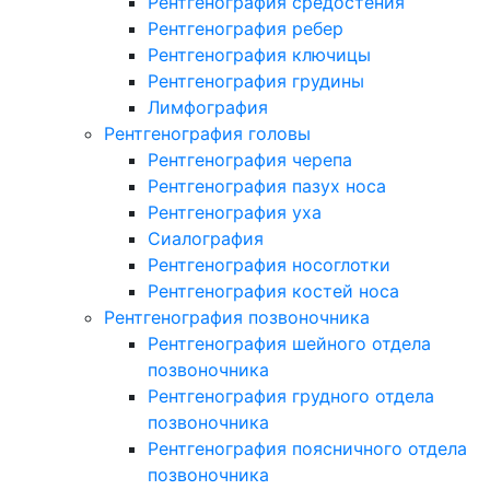
Рентгенография средостения
Рентгенография ребер
Рентгенография ключицы
Рентгенография грудины
Лимфография
Рентгенография головы
Рентгенография черепа
Рентгенография пазух носа
Рентгенография уха
Сиалография
Рентгенография носоглотки
Рентгенография костей носа
Рентгенография позвоночника
Рентгенография шейного отдела
позвоночника
Рентгенография грудного отдела
позвоночника
Рентгенография поясничного отдела
позвоночника