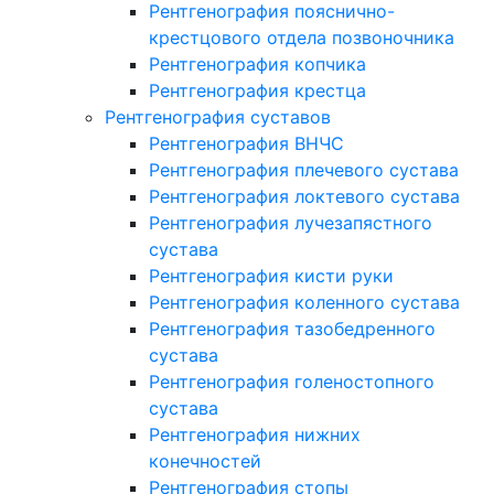
Рентгенография пояснично-
крестцового отдела позвоночника
Рентгенография копчика
Рентгенография крестца
Рентгенография суставов
Рентгенография ВНЧС
Рентгенография плечевого сустава
Рентгенография локтевого сустава
Рентгенография лучезапястного
сустава
Рентгенография кисти руки
Рентгенография коленного сустава
Рентгенография тазобедренного
сустава
Рентгенография голеностопного
сустава
Рентгенография нижних
конечностей
Рентгенография стопы