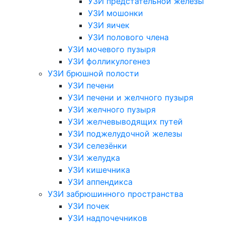
УЗИ предстательной железы
УЗИ мошонки
УЗИ яичек
УЗИ полового члена
УЗИ мочевого пузыря
УЗИ фолликулогенез
УЗИ брюшной полости
УЗИ печени
УЗИ печени и желчного пузыря
УЗИ желчного пузыря
УЗИ желчевыводящих путей
УЗИ поджелудочной железы
УЗИ селезёнки
УЗИ желудка
УЗИ кишечника
УЗИ аппендикса
УЗИ забрюшинного пространства
УЗИ почек
УЗИ надпочечников