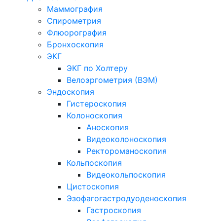
Маммография
Спирометрия
Флюорография
Бронхоскопия
ЭКГ
ЭКГ по Холтеру
Велоэргометрия (ВЭМ)
Эндоскопия
Гистероскопия
Колоноскопия
Аноскопия
Видеоколоноскопия
Ректороманоскопия
Кольпоскопия
Видеокольпоскопия
Цистоскопия
Эзофагогастродуоденоскопия
Гастроскопия