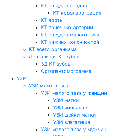
КТ сосудов сердца
КТ-коронарография
КТ аорты
КТ почечных артерий
КТ сосудов малого таза
КТ нижних конечностей
КТ всего организма
Дентальная КТ зубов
3Д КТ зубов
Ортопантомограмма
УЗИ
УЗИ малого таза
УЗИ малого таза у женщин
УЗИ матки
УЗИ яичников
УЗИ шейки матки
УЗИ влагалища
УЗИ малого таза у мужчин