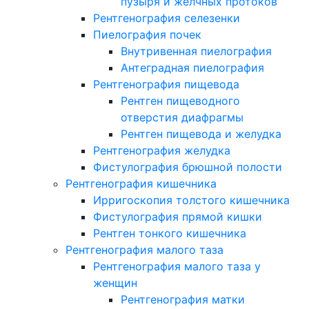
пузыря и желчных протоков
Рентгенография селезенки
Пиелография почек
Внутривенная пиелография
Антеградная пиелография
Рентгенография пищевода
Рентген пищеводного
отверстия диафрагмы
Рентген пищевода и желудка
Рентгенография желудка
Фистулография брюшной полости
Рентгенография кишечника
Ирригоскопия толстого кишечника
Фистулография прямой кишки
Рентген тонкого кишечника
Рентгенография малого таза
Рентгенография малого таза у
женщин
Рентгенография матки