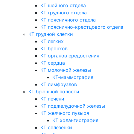
КТ шейного отдела
КТ грудного отдела
КТ поясничного отдела
КТ пояснично-крестцового отдела
КТ грудной клетки
КТ легких
КТ бронхов
КТ органов средостения
КТ сердца
КТ молочной железы
КТ-маммография
КТ лимфоузлов
КТ брюшной полости
КТ печени
КТ поджелудочной железы
КТ желчного пузыря
КТ холангиография
КТ селезенки