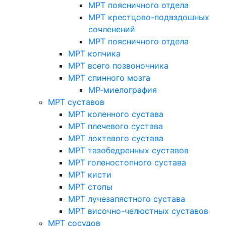
МРТ поясничного отдела
МРТ крестцово-подвздошных
сочленений
МРТ поясничного отдела
МРТ копчика
МРТ всего позвоночника
МРТ спинного мозга
МР-миелография
МРТ суставов
МРТ коленного сустава
МРТ плечевого сустава
МРТ локтевого сустава
МРТ тазобедренных суставов
МРТ голеностопного сустава
МРТ кисти
МРТ стопы
МРТ лучезапястного сустава
МРТ височно-челюстных суставов
МРТ сосудов