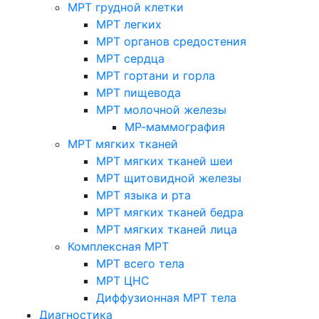
МРТ грудной клетки
МРТ легких
МРТ органов средостения
МРТ сердца
МРТ гортани и горла
МРТ пищевода
МРТ молочной железы
МР-маммография
МРТ мягких тканей
МРТ мягких тканей шеи
МРТ щитовидной железы
МРТ языка и рта
МРТ мягких тканей бедра
МРТ мягких тканей лица
Комплексная МРТ
МРТ всего тела
МРТ ЦНС
Диффузионная МРТ тела
Диагностика