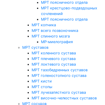
МРТ поясничного отдела
МРТ крестцово-подвздошных
сочленений
МРТ поясничного отдела
МРТ копчика
МРТ всего позвоночника
МРТ спинного мозга
МР-миелография
МРТ суставов
МРТ коленного сустава
МРТ плечевого сустава
МРТ локтевого сустава
МРТ тазобедренных суставов
МРТ голеностопного сустава
МРТ кисти
МРТ стопы
МРТ лучезапястного сустава
МРТ височно-челюстных суставов
МРТ сосудов