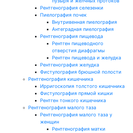
пузыря и желчных протоков
Рентгенография селезенки
Пиелография почек
Внутривенная пиелография
Антеградная пиелография
Рентгенография пищевода
Рентген пищеводного
отверстия диафрагмы
Рентген пищевода и желудка
Рентгенография желудка
Фистулография брюшной полости
Рентгенография кишечника
Ирригоскопия толстого кишечника
Фистулография прямой кишки
Рентген тонкого кишечника
Рентгенография малого таза
Рентгенография малого таза у
женщин
Рентгенография матки