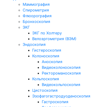
Маммография
Спирометрия
Флюорография
Бронхоскопия
ЭКГ
ЭКГ по Холтеру
Велоэргометрия (ВЭМ)
Эндоскопия
Гистероскопия
Колоноскопия
Аноскопия
Видеоколоноскопия
Ректороманоскопия
Кольпоскопия
Видеокольпоскопия
Цистоскопия
Эзофагогастродуоденоскопия
Гастроскопия