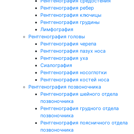
Рентгенография средостения
Рентгенография ребер
Рентгенография ключицы
Рентгенография грудины
Лимфография
Рентгенография головы
Рентгенография черепа
Рентгенография пазух носа
Рентгенография уха
Сиалография
Рентгенография носоглотки
Рентгенография костей носа
Рентгенография позвоночника
Рентгенография шейного отдела
позвоночника
Рентгенография грудного отдела
позвоночника
Рентгенография поясничного отдела
позвоночника