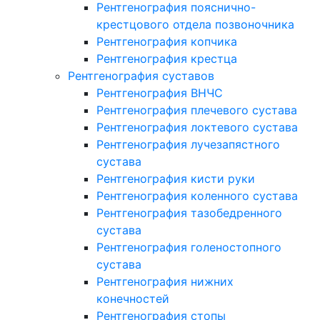
Рентгенография пояснично-
крестцового отдела позвоночника
Рентгенография копчика
Рентгенография крестца
Рентгенография суставов
Рентгенография ВНЧС
Рентгенография плечевого сустава
Рентгенография локтевого сустава
Рентгенография лучезапястного
сустава
Рентгенография кисти руки
Рентгенография коленного сустава
Рентгенография тазобедренного
сустава
Рентгенография голеностопного
сустава
Рентгенография нижних
конечностей
Рентгенография стопы