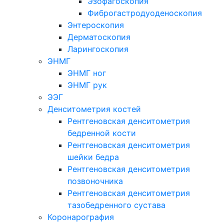
Эзофагоскопия
Фиброгастродуоденоскопия
Энтероскопия
Дерматоскопия
Ларингоскопия
ЭНМГ
ЭНМГ ног
ЭНМГ рук
ЭЭГ
Денситометрия костей
Рентгеновская денситометрия
бедренной кости
Рентгеновская денситометрия
шейки бедра
Рентгеновская денситометрия
позвоночника
Рентгеновская денситометрия
тазобедренного сустава
Коронарография