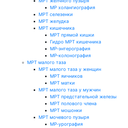
МРТ желчного пузыря
МР холангиография
МРТ селезенки
МРТ желудка
МРТ кишечника
МРТ прямой кишки
Гидро МРТ кишечника
МР-энтерография
МР-колонография
МРТ малого таза
МРТ малого таза у женщин
МРТ яичников
МРТ матки
МРТ малого таза у мужчин
МРТ предстательной железы
МРТ полового члена
МРТ мошонки
МРТ мочевого пузыря
МР-урография