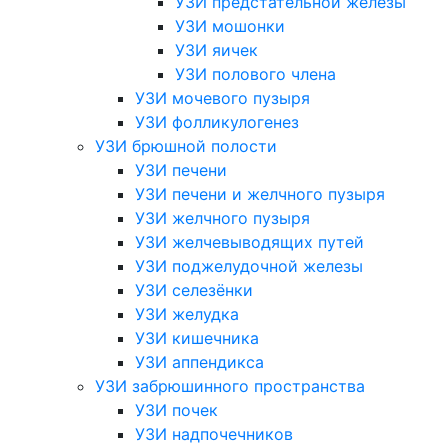
УЗИ предстательной железы
УЗИ мошонки
УЗИ яичек
УЗИ полового члена
УЗИ мочевого пузыря
УЗИ фолликулогенез
УЗИ брюшной полости
УЗИ печени
УЗИ печени и желчного пузыря
УЗИ желчного пузыря
УЗИ желчевыводящих путей
УЗИ поджелудочной железы
УЗИ селезёнки
УЗИ желудка
УЗИ кишечника
УЗИ аппендикса
УЗИ забрюшинного пространства
УЗИ почек
УЗИ надпочечников