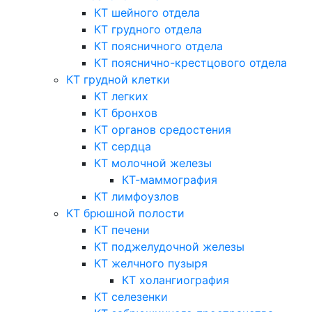
КТ шейного отдела
КТ грудного отдела
КТ поясничного отдела
КТ пояснично-крестцового отдела
КТ грудной клетки
КТ легких
КТ бронхов
КТ органов средостения
КТ сердца
КТ молочной железы
КТ-маммография
КТ лимфоузлов
КТ брюшной полости
КТ печени
КТ поджелудочной железы
КТ желчного пузыря
КТ холангиография
КТ селезенки