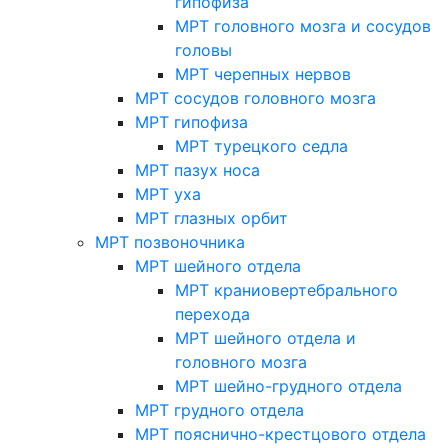
гипофиза
МРТ головного мозга и сосудов
головы
МРТ черепных нервов
МРТ сосудов головного мозга
МРТ гипофиза
МРТ турецкого седла
МРТ пазух носа
МРТ уха
МРТ глазных орбит
МРТ позвоночника
МРТ шейного отдела
МРТ краниовертебрального
перехода
МРТ шейного отдела и
головного мозга
МРТ шейно-грудного отдела
МРТ грудного отдела
МРТ пояснично-крестцового отдела