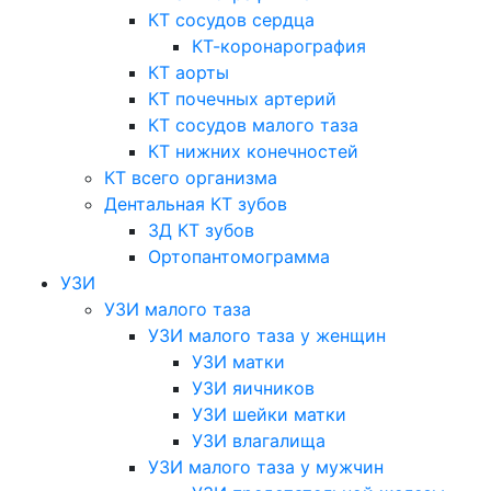
КТ сосудов сердца
КТ-коронарография
КТ аорты
КТ почечных артерий
КТ сосудов малого таза
КТ нижних конечностей
КТ всего организма
Дентальная КТ зубов
3Д КТ зубов
Ортопантомограмма
УЗИ
УЗИ малого таза
УЗИ малого таза у женщин
УЗИ матки
УЗИ яичников
УЗИ шейки матки
УЗИ влагалища
УЗИ малого таза у мужчин