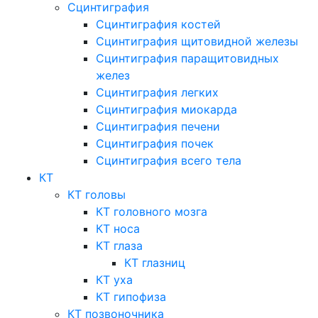
Сцинтиграфия
Сцинтиграфия костей
Сцинтиграфия щитовидной железы
Сцинтиграфия паращитовидных
желез
Сцинтиграфия легких
Сцинтиграфия миокарда
Сцинтиграфия печени
Сцинтиграфия почек
Сцинтиграфия всего тела
КТ
КТ головы
КТ головного мозга
КТ носа
КТ глаза
КТ глазниц
КТ уха
КТ гипофиза
КТ позвоночника