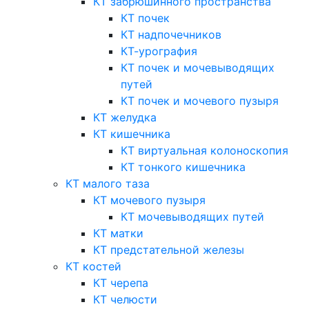
КТ забрюшинного пространства
КТ почек
КТ надпочечников
КТ-урография
КТ почек и мочевыводящих
путей
КТ почек и мочевого пузыря
КТ желудка
КТ кишечника
КТ виртуальная колоноскопия
КТ тонкого кишечника
КТ малого таза
КТ мочевого пузыря
КТ мочевыводящих путей
КТ матки
КТ предстательной железы
КТ костей
КТ черепа
КТ челюсти