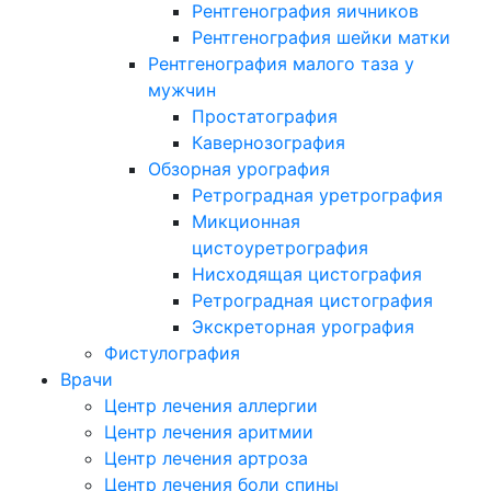
Рентгенография яичников
Рентгенография шейки матки
Рентгенография малого таза у
мужчин
Простатография
Кавернозография
Обзорная урография
Ретроградная уретрография
Микционная
цистоуретрография
Нисходящая цистография
Ретроградная цистография
Экскреторная урография
Фистулография
Врачи
Центр лечения аллергии
Центр лечения аритмии
Центр лечения артроза
Центр лечения боли спины