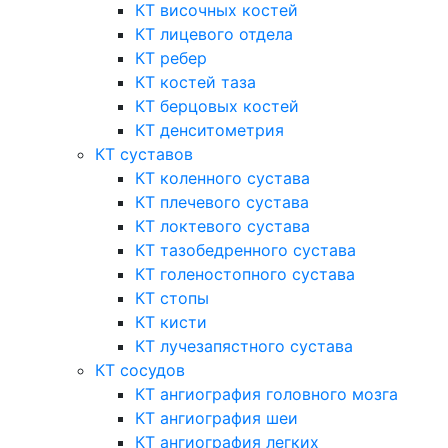
КТ височных костей
КТ лицевого отдела
КТ ребер
КТ костей таза
КТ берцовых костей
КТ денситометрия
КТ суставов
КТ коленного сустава
КТ плечевого сустава
КТ локтевого сустава
КТ тазобедренного сустава
КТ голеностопного сустава
КТ стопы
КТ кисти
КТ лучезапястного сустава
КТ сосудов
КТ ангиография головного мозга
КТ ангиография шеи
КТ ангиография легких