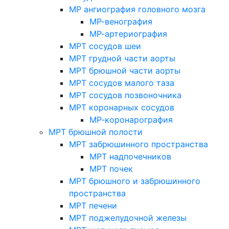
МР ангиография головного мозга
МР-венография
МР-артериография
МРТ сосудов шеи
МРТ грудной части аорты
МРТ брюшной части аорты
МРТ сосудов малого таза
МРТ сосудов позвоночника
МРТ коронарных сосудов
МР-коронарография
МРТ брюшной полости
МРТ забрюшинного пространства
МРТ надпочечников
МРТ почек
МРТ брюшного и забрюшинного
пространства
МРТ печени
МРТ поджелудочной железы