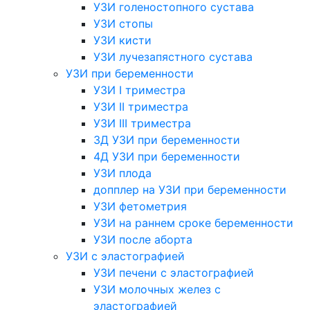
УЗИ голеностопного сустава
УЗИ стопы
УЗИ кисти
УЗИ лучезапястного сустава
УЗИ при беременности
УЗИ I триместра
УЗИ II триместра
УЗИ III триместра
3Д УЗИ при беременности
4Д УЗИ при беременности
УЗИ плода
допплер на УЗИ при беременности
УЗИ фетометрия
УЗИ на раннем сроке беременности
УЗИ после аборта
УЗИ с эластографией
УЗИ печени с эластографией
УЗИ молочных желез с
эластографией