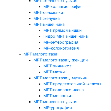
МРТ желчного пузыря
МР холангиография
МРТ селезенки
МРТ желудка
МРТ кишечника
МРТ прямой кишки
Гидро МРТ кишечника
МР-энтерография
МР-колонография
МРТ малого таза
МРТ малого таза у женщин
МРТ яичников
МРТ матки
МРТ малого таза у мужчин
МРТ предстательной железы
МРТ полового члена
МРТ мошонки
МРТ мочевого пузыря
МР-урография