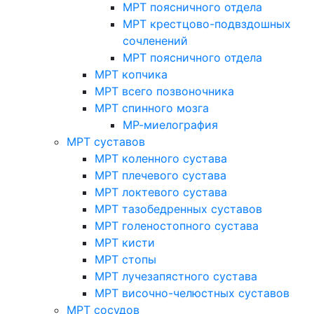
МРТ поясничного отдела
МРТ крестцово-подвздошных
сочленений
МРТ поясничного отдела
МРТ копчика
МРТ всего позвоночника
МРТ спинного мозга
МР-миелография
МРТ суставов
МРТ коленного сустава
МРТ плечевого сустава
МРТ локтевого сустава
МРТ тазобедренных суставов
МРТ голеностопного сустава
МРТ кисти
МРТ стопы
МРТ лучезапястного сустава
МРТ височно-челюстных суставов
МРТ сосудов