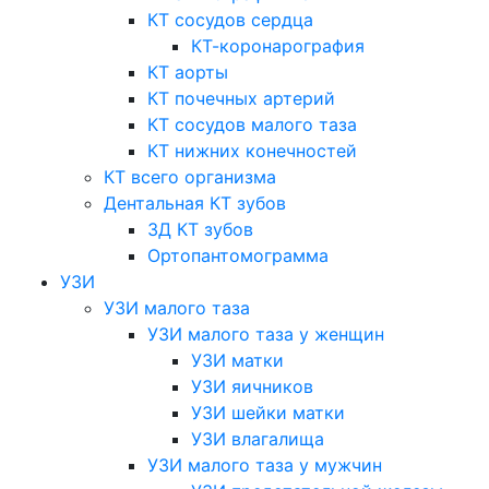
КТ сосудов сердца
КТ-коронарография
КТ аорты
КТ почечных артерий
КТ сосудов малого таза
КТ нижних конечностей
КТ всего организма
Дентальная КТ зубов
3Д КТ зубов
Ортопантомограмма
УЗИ
УЗИ малого таза
УЗИ малого таза у женщин
УЗИ матки
УЗИ яичников
УЗИ шейки матки
УЗИ влагалища
УЗИ малого таза у мужчин