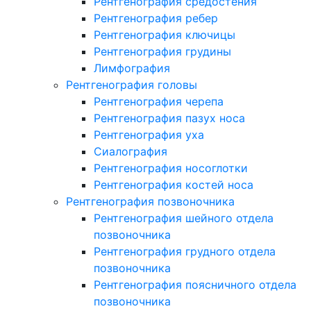
Рентгенография средостения
Рентгенография ребер
Рентгенография ключицы
Рентгенография грудины
Лимфография
Рентгенография головы
Рентгенография черепа
Рентгенография пазух носа
Рентгенография уха
Сиалография
Рентгенография носоглотки
Рентгенография костей носа
Рентгенография позвоночника
Рентгенография шейного отдела
позвоночника
Рентгенография грудного отдела
позвоночника
Рентгенография поясничного отдела
позвоночника