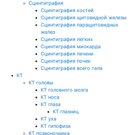
Сцинтиграфия
Сцинтиграфия костей
Сцинтиграфия щитовидной железы
Сцинтиграфия паращитовидных
желез
Сцинтиграфия легких
Сцинтиграфия миокарда
Сцинтиграфия печени
Сцинтиграфия почек
Сцинтиграфия всего тела
КТ
КТ головы
КТ головного мозга
КТ носа
КТ глаза
КТ глазниц
КТ уха
КТ гипофиза
КТ позвоночника