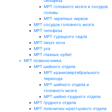
гипофиза
МРТ головного мозга и сосудов
головы
МРТ черепных нервов
МРТ сосудов головного мозга
МРТ гипофиза
МРТ турецкого седла
МРТ пазух носа
МРТ уха
МРТ глазных орбит
МРТ позвоночника
МРТ шейного отдела
МРТ краниовертебрального
перехода
МРТ шейного отдела и
головного мозга
МРТ шейно-грудного отдела
МРТ грудного отдела
МРТ пояснично-крестцового отдела