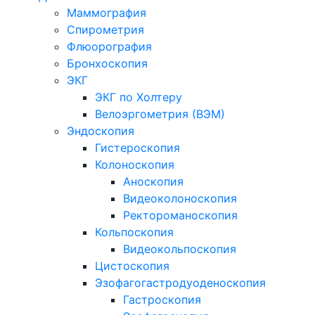
Маммография
Спирометрия
Флюорография
Бронхоскопия
ЭКГ
ЭКГ по Холтеру
Велоэргометрия (ВЭМ)
Эндоскопия
Гистероскопия
Колоноскопия
Аноскопия
Видеоколоноскопия
Ректороманоскопия
Кольпоскопия
Видеокольпоскопия
Цистоскопия
Эзофагогастродуоденоскопия
Гастроскопия