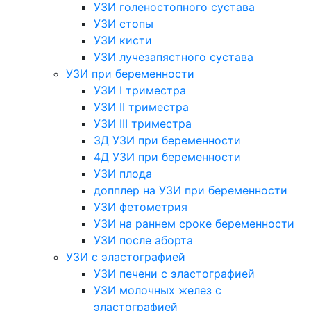
УЗИ голеностопного сустава
УЗИ стопы
УЗИ кисти
УЗИ лучезапястного сустава
УЗИ при беременности
УЗИ I триместра
УЗИ II триместра
УЗИ III триместра
3Д УЗИ при беременности
4Д УЗИ при беременности
УЗИ плода
допплер на УЗИ при беременности
УЗИ фетометрия
УЗИ на раннем сроке беременности
УЗИ после аборта
УЗИ с эластографией
УЗИ печени с эластографией
УЗИ молочных желез с
эластографией