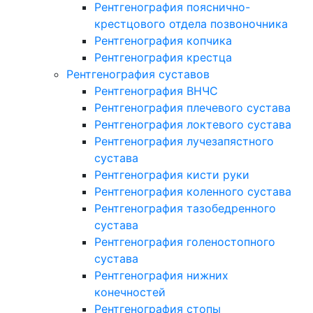
Рентгенография пояснично-
крестцового отдела позвоночника
Рентгенография копчика
Рентгенография крестца
Рентгенография суставов
Рентгенография ВНЧС
Рентгенография плечевого сустава
Рентгенография локтевого сустава
Рентгенография лучезапястного
сустава
Рентгенография кисти руки
Рентгенография коленного сустава
Рентгенография тазобедренного
сустава
Рентгенография голеностопного
сустава
Рентгенография нижних
конечностей
Рентгенография стопы