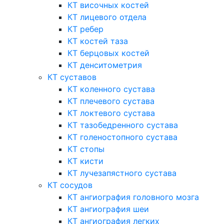
КТ височных костей
КТ лицевого отдела
КТ ребер
КТ костей таза
КТ берцовых костей
КТ денситометрия
КТ суставов
КТ коленного сустава
КТ плечевого сустава
КТ локтевого сустава
КТ тазобедренного сустава
КТ голеностопного сустава
КТ стопы
КТ кисти
КТ лучезапястного сустава
КТ сосудов
КТ ангиография головного мозга
КТ ангиография шеи
КТ ангиография легких