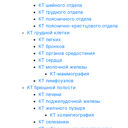
КТ шейного отдела
КТ грудного отдела
КТ поясничного отдела
КТ пояснично-крестцового отдела
КТ грудной клетки
КТ легких
КТ бронхов
КТ органов средостения
КТ сердца
КТ молочной железы
КТ-маммография
КТ лимфоузлов
КТ брюшной полости
КТ печени
КТ поджелудочной железы
КТ желчного пузыря
КТ холангиография
КТ селезенки