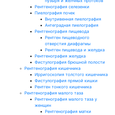
пузыря и желчных протоков
Рентгенография селезенки
Пиелография почек
Внутривенная пиелография
Антеградная пиелография
Рентгенография пищевода
Рентген пищеводного
отверстия диафрагмы
Рентген пищевода и желудка
Рентгенография желудка
Фистулография брюшной полости
Рентгенография кишечника
Ирригоскопия толстого кишечника
Фистулография прямой кишки
Рентген тонкого кишечника
Рентгенография малого таза
Рентгенография малого таза у
женщин
Рентгенография матки