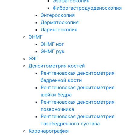
Эзофагоскопия
Фиброгастродуоденоскопия
Энтероскопия
Дерматоскопия
Ларингоскопия
ЭНМГ
ЭНМГ ног
ЭНМГ рук
ЭЭГ
Денситометрия костей
Рентгеновская денситометрия
бедренной кости
Рентгеновская денситометрия
шейки бедра
Рентгеновская денситометрия
позвоночника
Рентгеновская денситометрия
тазобедренного сустава
Коронарография