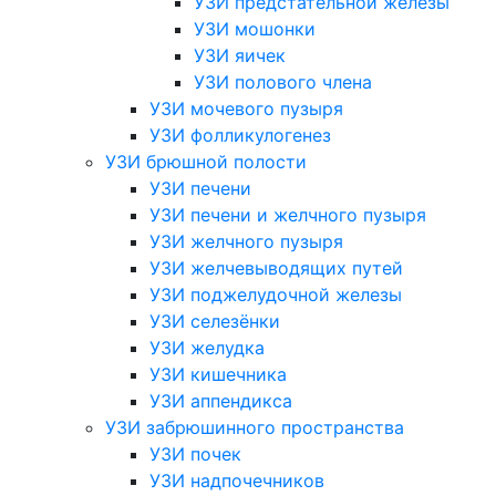
УЗИ предстательной железы
УЗИ мошонки
УЗИ яичек
УЗИ полового члена
УЗИ мочевого пузыря
УЗИ фолликулогенез
УЗИ брюшной полости
УЗИ печени
УЗИ печени и желчного пузыря
УЗИ желчного пузыря
УЗИ желчевыводящих путей
УЗИ поджелудочной железы
УЗИ селезёнки
УЗИ желудка
УЗИ кишечника
УЗИ аппендикса
УЗИ забрюшинного пространства
УЗИ почек
УЗИ надпочечников