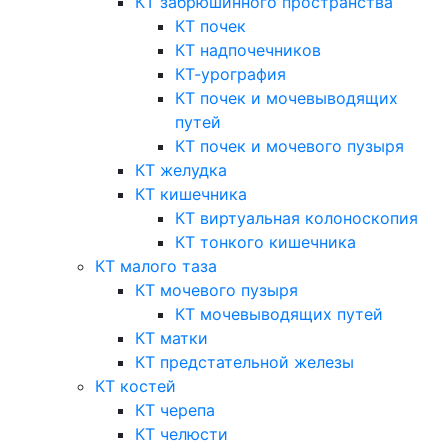
КТ забрюшинного пространства
КТ почек
КТ надпочечников
КТ-урография
КТ почек и мочевыводящих
путей
КТ почек и мочевого пузыря
КТ желудка
КТ кишечника
КТ виртуальная колоноскопия
КТ тонкого кишечника
КТ малого таза
КТ мочевого пузыря
КТ мочевыводящих путей
КТ матки
КТ предстательной железы
КТ костей
КТ черепа
КТ челюсти