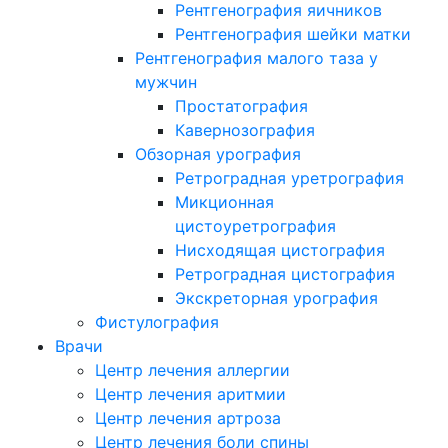
Рентгенография яичников
Рентгенография шейки матки
Рентгенография малого таза у
мужчин
Простатография
Кавернозография
Обзорная урография
Ретроградная уретрография
Микционная
цистоуретрография
Нисходящая цистография
Ретроградная цистография
Экскреторная урография
Фистулография
Врачи
Центр лечения аллергии
Центр лечения аритмии
Центр лечения артроза
Центр лечения боли спины