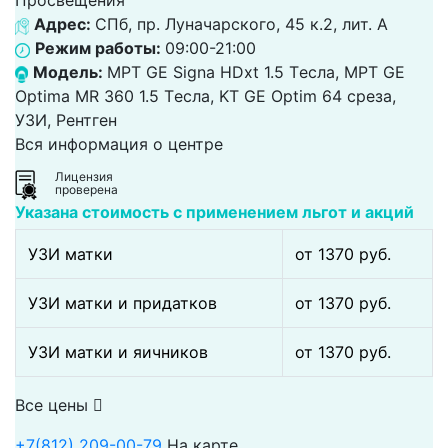
Просвещения
Адрес:
СПб, пр. Луначарского, 45 к.2, лит. А
Режим работы:
09:00-21:00
Модель:
МРТ GE Signa HDxt 1.5 Tесла, МРТ GE
Optima MR 360 1.5 Tесла, KT GE Optim 64 среза,
УЗИ, Рентген
Вся информация о центре
Лицензия
проверена
Указана стоимость с применением льгот и акций
УЗИ матки
от 1370 pуб.
УЗИ матки и придатков
от 1370 pуб.
УЗИ матки и яичников
от 1370 pуб.
Все цены
+7(812) 209-00-79
На карте