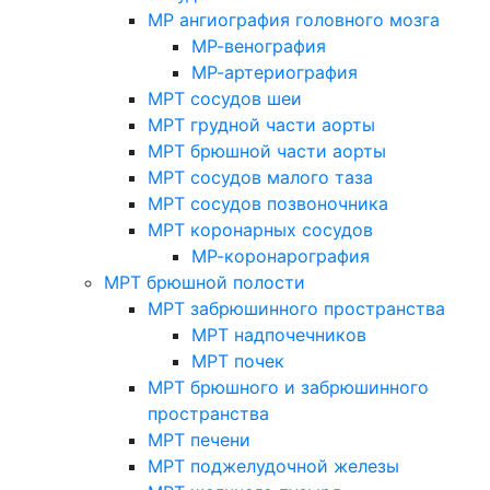
МР ангиография головного мозга
МР-венография
МР-артериография
МРТ сосудов шеи
МРТ грудной части аорты
МРТ брюшной части аорты
МРТ сосудов малого таза
МРТ сосудов позвоночника
МРТ коронарных сосудов
МР-коронарография
МРТ брюшной полости
МРТ забрюшинного пространства
МРТ надпочечников
МРТ почек
МРТ брюшного и забрюшинного
пространства
МРТ печени
МРТ поджелудочной железы