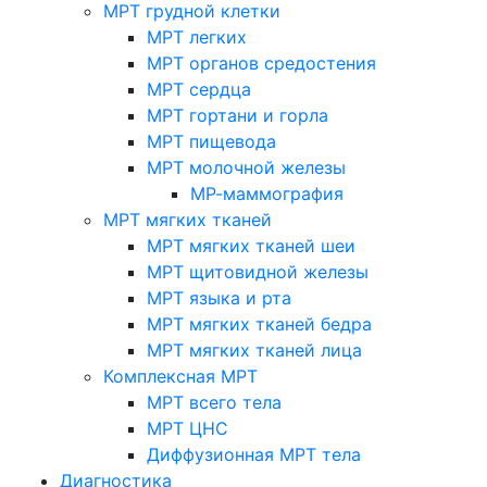
МРТ грудной клетки
МРТ легких
МРТ органов средостения
МРТ сердца
МРТ гортани и горла
МРТ пищевода
МРТ молочной железы
МР-маммография
МРТ мягких тканей
МРТ мягких тканей шеи
МРТ щитовидной железы
МРТ языка и рта
МРТ мягких тканей бедра
МРТ мягких тканей лица
Комплексная МРТ
МРТ всего тела
МРТ ЦНС
Диффузионная МРТ тела
Диагностика