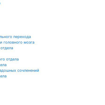
а
льного перехода
и головного мозга
 отдела
го отдела
дела
здошных сочленений
дела