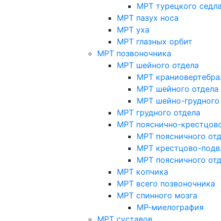
МРТ турецкого седл
МРТ пазух носа
МРТ уха
МРТ глазных орбит
МРТ позвоночника
МРТ шейного отдела
МРТ краниовертебра
МРТ шейного отдела 
МРТ шейно-грудного
МРТ грудного отдела
МРТ пояснично-крестцово
МРТ поясничного от
МРТ крестцово-подв
МРТ поясничного от
МРТ копчика
МРТ всего позвоночника
МРТ спинного мозга
МР-миелография
МРТ суставов