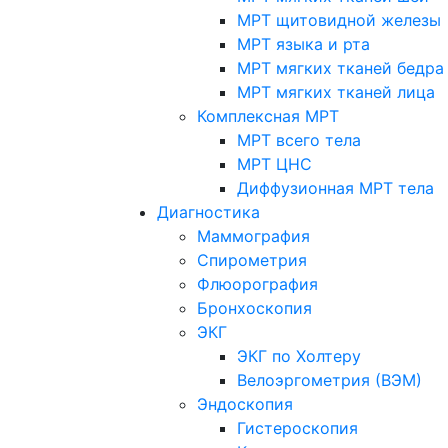
МРТ щитовидной железы
МРТ языка и рта
МРТ мягких тканей бедра
МРТ мягких тканей лица
Комплексная МРТ
МРТ всего тела
МРТ ЦНС
Диффузионная МРТ тела
Диагностика
Маммография
Спирометрия
Флюорография
Бронхоскопия
ЭКГ
ЭКГ по Холтеру
Велоэргометрия (ВЭМ)
Эндоскопия
Гистероскопия