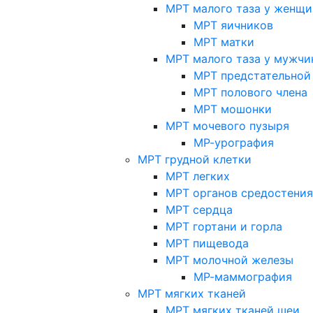
МРТ малого таза у женщи
МРТ яичников
МРТ матки
МРТ малого таза у мужчи
МРТ предстательной
МРТ полового члена
МРТ мошонки
МРТ мочевого пузыря
МР-урография
МРТ грудной клетки
МРТ легких
МРТ органов средостения
МРТ сердца
МРТ гортани и горла
МРТ пищевода
МРТ молочной железы
МР-маммография
МРТ мягких тканей
МРТ мягких тканей шеи