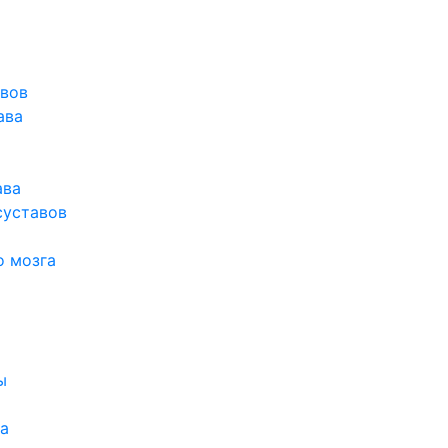
авов
ава
ава
суставов
о мозга
ы
а