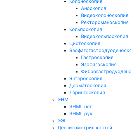
Колоноскопия
Аноскопия
Видеоколоноскопия
Ректороманоскопия
Кольпоскопия
Видеокольпоскопия
Цистоскопия
Эзофагогастродуоденоск
Гастроскопия
Эзофагоскопия
Фиброгастродуоден
Энтероскопия
Дерматоскопия
Ларингоскопия
ЭНМГ
ЭНМГ ног
ЭНМГ рук
ЭЭГ
Денситометрия костей