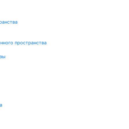
ранства
нного пространства
зы
а