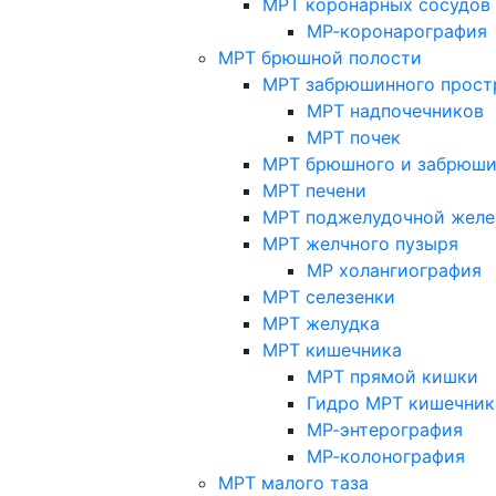
МРТ коронарных сосудов
МР-коронарография
МРТ брюшной полости
МРТ забрюшинного прост
МРТ надпочечников
МРТ почек
МРТ брюшного и забрюши
МРТ печени
МРТ поджелудочной желе
МРТ желчного пузыря
МР холангиография
МРТ селезенки
МРТ желудка
МРТ кишечника
МРТ прямой кишки
Гидро МРТ кишечник
МР-энтерография
МР-колонография
МРТ малого таза