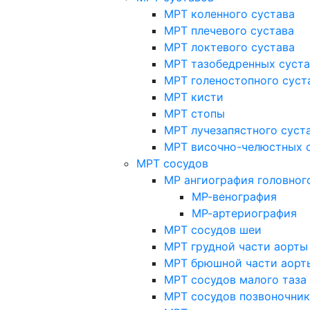
МРТ коленного сустава
МРТ плечевого сустава
МРТ локтевого сустава
МРТ тазобедренных суст
МРТ голеностопного суст
МРТ кисти
МРТ стопы
МРТ лучезапястного суст
МРТ височно-челюстных 
МРТ сосудов
МР ангиография головног
МР-венография
МР-артериография
МРТ сосудов шеи
МРТ грудной части аорты
МРТ брюшной части аорт
МРТ сосудов малого таза
МРТ сосудов позвоночник