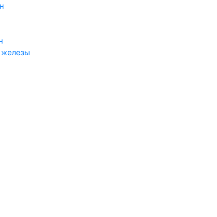
н
н
 железы