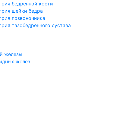
трия бедренной кости
трия шейки бедра
трия позвоночника
трия тазобедренного сустава
й железы
идных желез