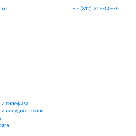
рте
+7 (812) 209-00-79
 и гипофиза
 и сосудов головы
в
озга