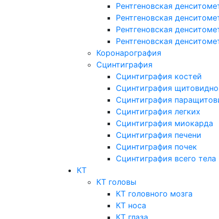
Рентгеновская денситоме
Рентгеновская денситоме
Рентгеновская денситоме
Рентгеновская денситоме
Коронарография
Сцинтиграфия
Сцинтиграфия костей
Сцинтиграфия щитовидно
Сцинтиграфия паращитов
Сцинтиграфия легких
Сцинтиграфия миокарда
Сцинтиграфия печени
Сцинтиграфия почек
Сцинтиграфия всего тела
КТ
КТ головы
КТ головного мозга
КТ носа
КТ глаза