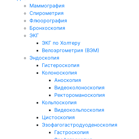
Маммография
Спирометрия
Флюорография
Бронхоскопия
ЭКГ
ЭКГ по Холтеру
Велоэргометрия (ВЭМ)
Эндоскопия
Гистероскопия
Колоноскопия
Аноскопия
Видеоколоноскопия
Ректороманоскопия
Кольпоскопия
Видеокольпоскопия
Цистоскопия
Эзофагогастродуоденоскопия
Гастроскопия