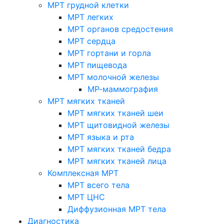
МРТ грудной клетки
МРТ легких
МРТ органов средостения
МРТ сердца
МРТ гортани и горла
МРТ пищевода
МРТ молочной железы
МР-маммография
МРТ мягких тканей
МРТ мягких тканей шеи
МРТ щитовидной железы
МРТ языка и рта
МРТ мягких тканей бедра
МРТ мягких тканей лица
Комплексная МРТ
МРТ всего тела
МРТ ЦНС
Диффузионная МРТ тела
Диагностика