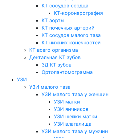
КТ сосудов сердца
КТ-коронарография
КТ аорты
КТ почечных артерий
КТ сосудов малого таза
КТ нижних конечностей
КТ всего организма
Дентальная КТ зубов
3Д КТ зубов
Ортопантомограмма
УЗИ
УЗИ малого таза
УЗИ малого таза у женщин
УЗИ матки
УЗИ яичников
УЗИ шейки матки
УЗИ влагалища
УЗИ малого таза у мужчин