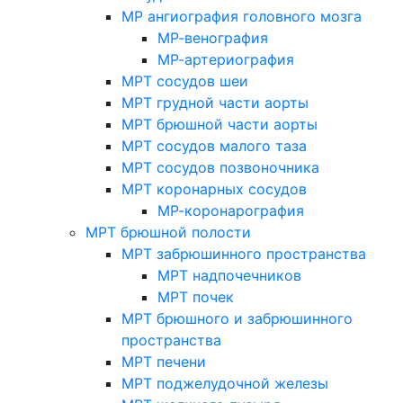
МР ангиография головного мозга
МР-венография
МР-артериография
МРТ сосудов шеи
МРТ грудной части аорты
МРТ брюшной части аорты
МРТ сосудов малого таза
МРТ сосудов позвоночника
МРТ коронарных сосудов
МР-коронарография
МРТ брюшной полости
МРТ забрюшинного пространства
МРТ надпочечников
МРТ почек
МРТ брюшного и забрюшинного
пространства
МРТ печени
МРТ поджелудочной железы