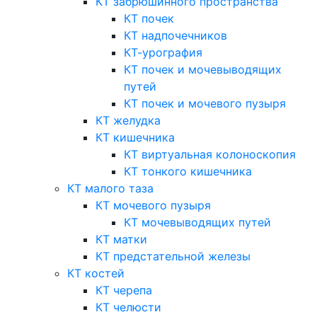
КТ забрюшинного пространства
КТ почек
КТ надпочечников
КТ-урография
КТ почек и мочевыводящих
путей
КТ почек и мочевого пузыря
КТ желудка
КТ кишечника
КТ виртуальная колоноскопия
КТ тонкого кишечника
КТ малого таза
КТ мочевого пузыря
КТ мочевыводящих путей
КТ матки
КТ предстательной железы
КТ костей
КТ черепа
КТ челюсти