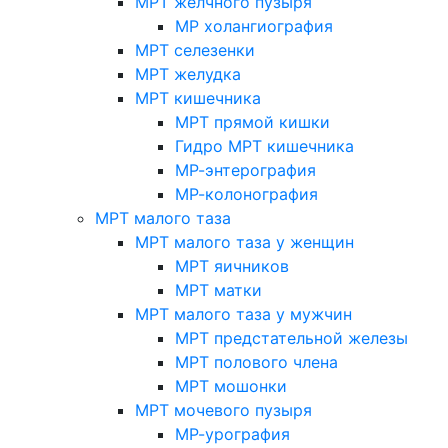
МРТ желчного пузыря
МР холангиография
МРТ селезенки
МРТ желудка
МРТ кишечника
МРТ прямой кишки
Гидро МРТ кишечника
МР-энтерография
МР-колонография
МРТ малого таза
МРТ малого таза у женщин
МРТ яичников
МРТ матки
МРТ малого таза у мужчин
МРТ предстательной железы
МРТ полового члена
МРТ мошонки
МРТ мочевого пузыря
МР-урография