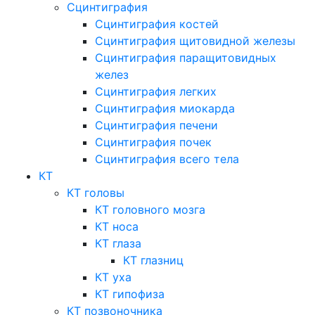
Сцинтиграфия
Сцинтиграфия костей
Сцинтиграфия щитовидной железы
Сцинтиграфия паращитовидных
желез
Сцинтиграфия легких
Сцинтиграфия миокарда
Сцинтиграфия печени
Сцинтиграфия почек
Сцинтиграфия всего тела
КТ
КТ головы
КТ головного мозга
КТ носа
КТ глаза
КТ глазниц
КТ уха
КТ гипофиза
КТ позвоночника