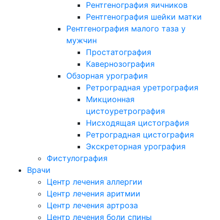
Рентгенография яичников
Рентгенография шейки матки
Рентгенография малого таза у
мужчин
Простатография
Кавернозография
Обзорная урография
Ретроградная уретрография
Микционная
цистоуретрография
Нисходящая цистография
Ретроградная цистография
Экскреторная урография
Фистулография
Врачи
Центр лечения аллергии
Центр лечения аритмии
Центр лечения артроза
Центр лечения боли спины