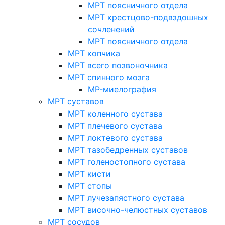
МРТ поясничного отдела
МРТ крестцово-подвздошных
сочленений
МРТ поясничного отдела
МРТ копчика
МРТ всего позвоночника
МРТ спинного мозга
МР-миелография
МРТ суставов
МРТ коленного сустава
МРТ плечевого сустава
МРТ локтевого сустава
МРТ тазобедренных суставов
МРТ голеностопного сустава
МРТ кисти
МРТ стопы
МРТ лучезапястного сустава
МРТ височно-челюстных суставов
МРТ сосудов