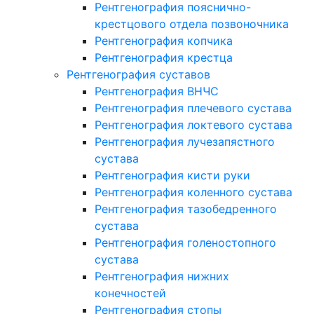
Рентгенография пояснично-
крестцового отдела позвоночника
Рентгенография копчика
Рентгенография крестца
Рентгенография суставов
Рентгенография ВНЧС
Рентгенография плечевого сустава
Рентгенография локтевого сустава
Рентгенография лучезапястного
сустава
Рентгенография кисти руки
Рентгенография коленного сустава
Рентгенография тазобедренного
сустава
Рентгенография голеностопного
сустава
Рентгенография нижних
конечностей
Рентгенография стопы