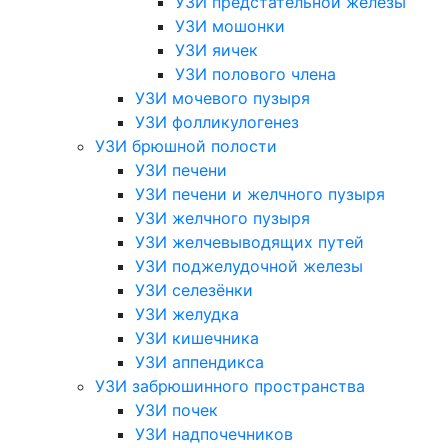
УЗИ предстательной железы
УЗИ мошонки
УЗИ яичек
УЗИ полового члена
УЗИ мочевого пузыря
УЗИ фолликулогенез
УЗИ брюшной полости
УЗИ печени
УЗИ печени и желчного пузыря
УЗИ желчного пузыря
УЗИ желчевыводящих путей
УЗИ поджелудочной железы
УЗИ селезёнки
УЗИ желудка
УЗИ кишечника
УЗИ аппендикса
УЗИ забрюшинного пространства
УЗИ почек
УЗИ надпочечников