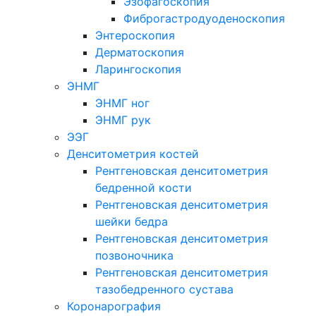
Эзофагоскопия
Фиброгастродуоденоскопия
Энтероскопия
Дерматоскопия
Ларингоскопия
ЭНМГ
ЭНМГ ног
ЭНМГ рук
ЭЭГ
Денситометрия костей
Рентгеновская денситометрия
бедренной кости
Рентгеновская денситометрия
шейки бедра
Рентгеновская денситометрия
позвоночника
Рентгеновская денситометрия
тазобедренного сустава
Коронарография