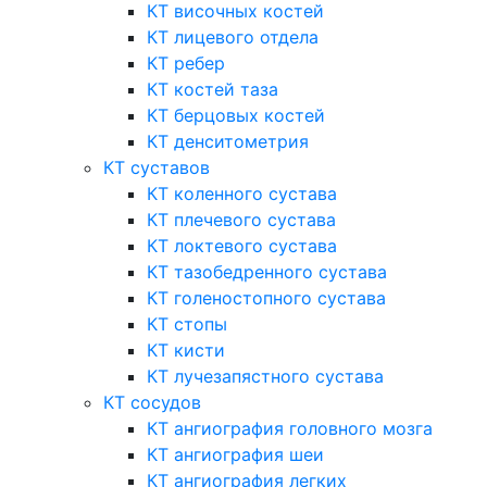
КТ височных костей
КТ лицевого отдела
КТ ребер
КТ костей таза
КТ берцовых костей
КТ денситометрия
КТ суставов
КТ коленного сустава
КТ плечевого сустава
КТ локтевого сустава
КТ тазобедренного сустава
КТ голеностопного сустава
КТ стопы
КТ кисти
КТ лучезапястного сустава
КТ сосудов
КТ ангиография головного мозга
КТ ангиография шеи
КТ ангиография легких