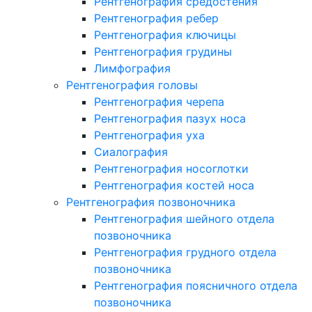
Рентгенография средостения
Рентгенография ребер
Рентгенография ключицы
Рентгенография грудины
Лимфография
Рентгенография головы
Рентгенография черепа
Рентгенография пазух носа
Рентгенография уха
Сиалография
Рентгенография носоглотки
Рентгенография костей носа
Рентгенография позвоночника
Рентгенография шейного отдела
позвоночника
Рентгенография грудного отдела
позвоночника
Рентгенография поясничного отдела
позвоночника