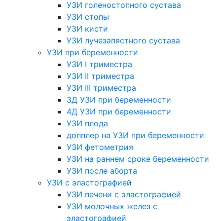
УЗИ голеностопного сустава
УЗИ стопы
УЗИ кисти
УЗИ лучезапястного сустава
УЗИ при беременности
УЗИ I триместра
УЗИ II триместра
УЗИ III триместра
3Д УЗИ при беременности
4Д УЗИ при беременности
УЗИ плода
допплер на УЗИ при беременности
УЗИ фетометрия
УЗИ на раннем сроке беременности
УЗИ после аборта
УЗИ с эластографией
УЗИ печени с эластографией
УЗИ молочных желез с
эластографией