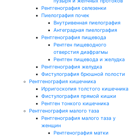
пузыря и желчных протоков
Рентгенография селезенки
Пиелография почек
Внутривенная пиелография
Антеградная пиелография
Рентгенография пищевода
Рентген пищеводного
отверстия диафрагмы
Рентген пищевода и желудка
Рентгенография желудка
Фистулография брюшной полости
Рентгенография кишечника
Ирригоскопия толстого кишечника
Фистулография прямой кишки
Рентген тонкого кишечника
Рентгенография малого таза
Рентгенография малого таза у
женщин
Рентгенография матки