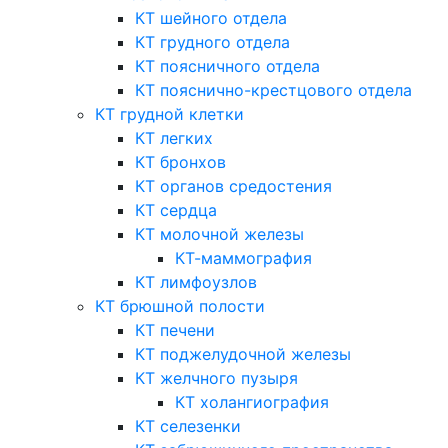
КТ шейного отдела
КТ грудного отдела
КТ поясничного отдела
КТ пояснично-крестцового отдела
КТ грудной клетки
КТ легких
КТ бронхов
КТ органов средостения
КТ сердца
КТ молочной железы
КТ-маммография
КТ лимфоузлов
КТ брюшной полости
КТ печени
КТ поджелудочной железы
КТ желчного пузыря
КТ холангиография
КТ селезенки