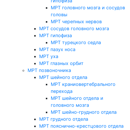
гипофиза
МРТ головного мозга и сосудов
головы
МРТ черепных нервов
МРТ сосудов головного мозга
МРТ гипофиза
МРТ турецкого седла
МРТ пазух носа
МРТ уха
МРТ глазных орбит
МРТ позвоночника
МРТ шейного отдела
МРТ краниовертебрального
перехода
МРТ шейного отдела и
головного мозга
МРТ шейно-грудного отдела
МРТ грудного отдела
МРТ пояснично-крестцового отдела