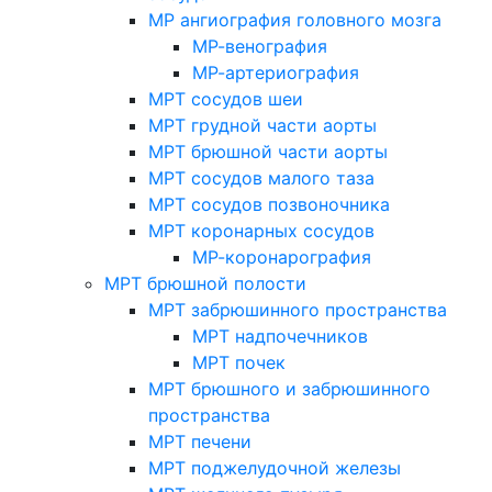
МР ангиография головного мозга
МР-венография
МР-артериография
МРТ сосудов шеи
МРТ грудной части аорты
МРТ брюшной части аорты
МРТ сосудов малого таза
МРТ сосудов позвоночника
МРТ коронарных сосудов
МР-коронарография
МРТ брюшной полости
МРТ забрюшинного пространства
МРТ надпочечников
МРТ почек
МРТ брюшного и забрюшинного
пространства
МРТ печени
МРТ поджелудочной железы