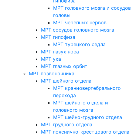
гипофиза
МРТ головного мозга и сосудов
головы
МРТ черепных нервов
МРТ сосудов головного мозга
МРТ гипофиза
МРТ турецкого седла
МРТ пазух носа
МРТ уха
МРТ глазных орбит
МРТ позвоночника
МРТ шейного отдела
МРТ краниовертебрального
перехода
МРТ шейного отдела и
головного мозга
МРТ шейно-грудного отдела
МРТ грудного отдела
МРТ пояснично-крестцового отдела