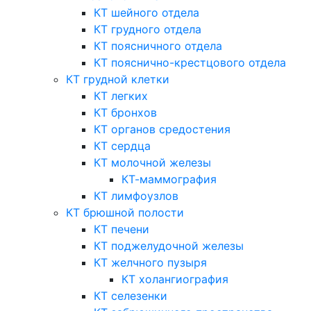
КТ шейного отдела
КТ грудного отдела
КТ поясничного отдела
КТ пояснично-крестцового отдела
КТ грудной клетки
КТ легких
КТ бронхов
КТ органов средостения
КТ сердца
КТ молочной железы
КТ-маммография
КТ лимфоузлов
КТ брюшной полости
КТ печени
КТ поджелудочной железы
КТ желчного пузыря
КТ холангиография
КТ селезенки