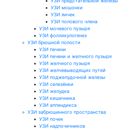
УЗИ предстательной железы
УЗИ мошонки
УЗИ яичек
УЗИ полового члена
УЗИ мочевого пузыря
УЗИ фолликулогенез
УЗИ брюшной полости
УЗИ печени
УЗИ печени и желчного пузыря
УЗИ желчного пузыря
УЗИ желчевыводящих путей
УЗИ поджелудочной железы
УЗИ селезёнки
УЗИ желудка
УЗИ кишечника
УЗИ аппендикса
УЗИ забрюшинного пространства
УЗИ почек
УЗИ надпочечников