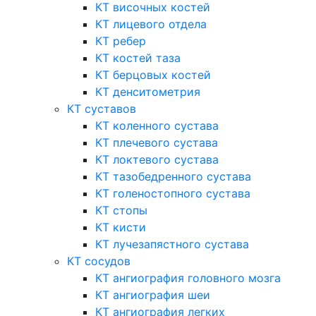
КТ височных костей
КТ лицевого отдела
КТ ребер
КТ костей таза
КТ берцовых костей
КТ денситометрия
КТ суставов
КТ коленного сустава
КТ плечевого сустава
КТ локтевого сустава
КТ тазобедренного сустава
КТ голеностопного сустава
КТ стопы
КТ кисти
КТ лучезапястного сустава
КТ сосудов
КТ ангиография головного мозга
КТ ангиография шеи
КТ ангиография легких