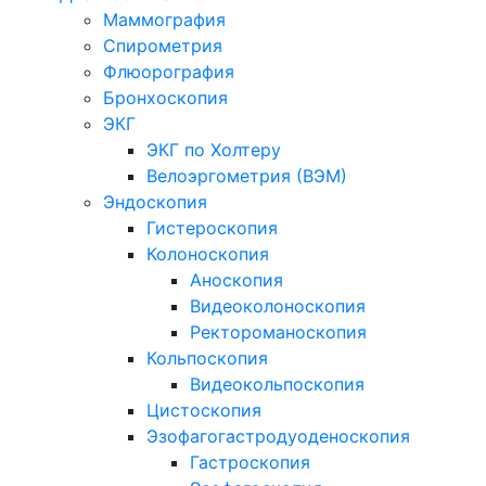
Маммография
Спирометрия
Флюорография
Бронхоскопия
ЭКГ
ЭКГ по Холтеру
Велоэргометрия (ВЭМ)
Эндоскопия
Гистероскопия
Колоноскопия
Аноскопия
Видеоколоноскопия
Ректороманоскопия
Кольпоскопия
Видеокольпоскопия
Цистоскопия
Эзофагогастродуоденоскопия
Гастроскопия