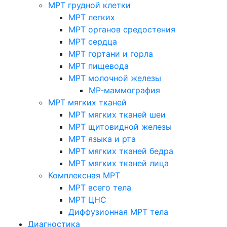
МРТ грудной клетки
МРТ легких
МРТ органов средостения
МРТ сердца
МРТ гортани и горла
МРТ пищевода
МРТ молочной железы
МР-маммография
МРТ мягких тканей
МРТ мягких тканей шеи
МРТ щитовидной железы
МРТ языка и рта
МРТ мягких тканей бедра
МРТ мягких тканей лица
Комплексная МРТ
МРТ всего тела
МРТ ЦНС
Диффузионная МРТ тела
Диагностика