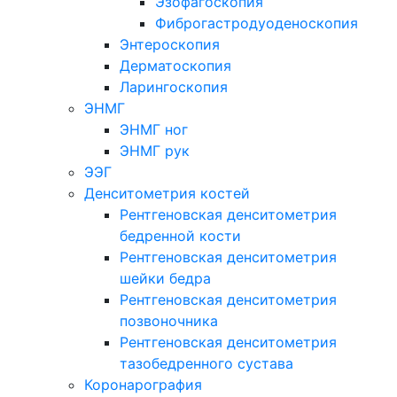
Эзофагоскопия
Фиброгастродуоденоскопия
Энтероскопия
Дерматоскопия
Ларингоскопия
ЭНМГ
ЭНМГ ног
ЭНМГ рук
ЭЭГ
Денситометрия костей
Рентгеновская денситометрия
бедренной кости
Рентгеновская денситометрия
шейки бедра
Рентгеновская денситометрия
позвоночника
Рентгеновская денситометрия
тазобедренного сустава
Коронарография