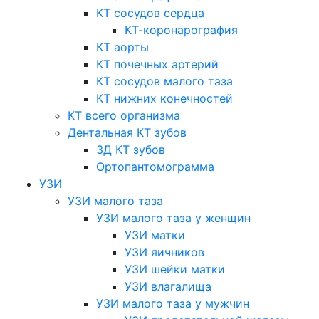
КТ сосудов сердца
КТ-коронарография
КТ аорты
КТ почечных артерий
КТ сосудов малого таза
КТ нижних конечностей
КТ всего организма
Дентальная КТ зубов
3Д КТ зубов
Ортопантомограмма
УЗИ
УЗИ малого таза
УЗИ малого таза у женщин
УЗИ матки
УЗИ яичников
УЗИ шейки матки
УЗИ влагалища
УЗИ малого таза у мужчин