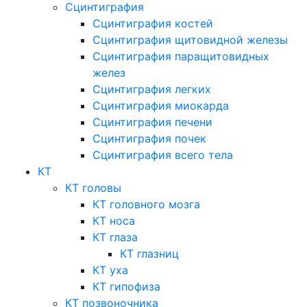
Сцинтиграфия
Сцинтиграфия костей
Сцинтиграфия щитовидной железы
Сцинтиграфия паращитовидных
желез
Сцинтиграфия легких
Сцинтиграфия миокарда
Сцинтиграфия печени
Сцинтиграфия почек
Сцинтиграфия всего тела
КТ
КТ головы
КТ головного мозга
КТ носа
КТ глаза
КТ глазниц
КТ уха
КТ гипофиза
КТ позвоночника