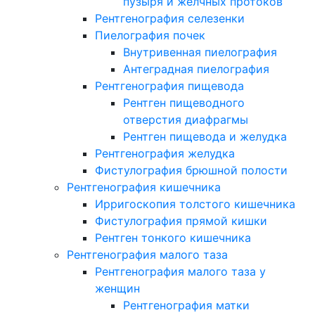
пузыря и желчных протоков
Рентгенография селезенки
Пиелография почек
Внутривенная пиелография
Антеградная пиелография
Рентгенография пищевода
Рентген пищеводного
отверстия диафрагмы
Рентген пищевода и желудка
Рентгенография желудка
Фистулография брюшной полости
Рентгенография кишечника
Ирригоскопия толстого кишечника
Фистулография прямой кишки
Рентген тонкого кишечника
Рентгенография малого таза
Рентгенография малого таза у
женщин
Рентгенография матки