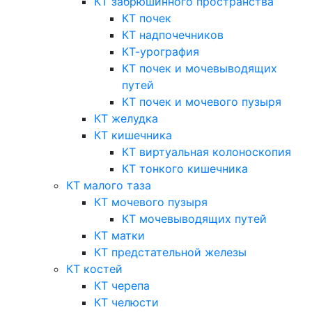
КТ забрюшинного пространства
КТ почек
КТ надпочечников
КТ-урография
КТ почек и мочевыводящих
путей
КТ почек и мочевого пузыря
КТ желудка
КТ кишечника
КТ виртуальная колоноскопия
КТ тонкого кишечника
КТ малого таза
КТ мочевого пузыря
КТ мочевыводящих путей
КТ матки
КТ предстательной железы
КТ костей
КТ черепа
КТ челюсти