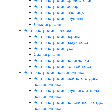
Рентгенография средостения
Рентгенография ребер
Рентгенография ключицы
Рентгенография грудины
Лимфография
Рентгенография головы
Рентгенография черепа
Рентгенография пазух носа
Рентгенография уха
Сиалография
Рентгенография носоглотки
Рентгенография костей носа
Рентгенография позвоночника
Рентгенография шейного отдела
позвоночника
Рентгенография грудного отдела
позвоночника
Рентгенография поясничного отдела
позвоночника