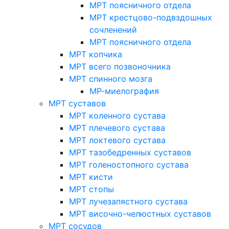
МРТ поясничного отдела
МРТ крестцово-подвздошных
сочленений
МРТ поясничного отдела
МРТ копчика
МРТ всего позвоночника
МРТ спинного мозга
МР-миелография
МРТ суставов
МРТ коленного сустава
МРТ плечевого сустава
МРТ локтевого сустава
МРТ тазобедренных суставов
МРТ голеностопного сустава
МРТ кисти
МРТ стопы
МРТ лучезапястного сустава
МРТ височно-челюстных суставов
МРТ сосудов