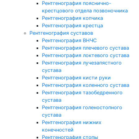
Рентгенография пояснично-
крестцового отдела позвоночника
Рентгенография копчика
Рентгенография крестца
Рентгенография суставов
Рентгенография ВНЧС
Рентгенография плечевого сустава
Рентгенография локтевого сустава
Рентгенография лучезапястного
сустава
Рентгенография кисти руки
Рентгенография коленного сустава
Рентгенография тазобедренного
сустава
Рентгенография голеностопного
сустава
Рентгенография нижних
конечностей
Рентгенография стопы