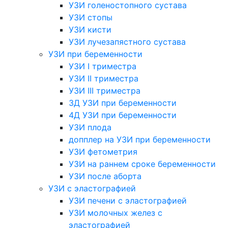
УЗИ голеностопного сустава
УЗИ стопы
УЗИ кисти
УЗИ лучезапястного сустава
УЗИ при беременности
УЗИ I триместра
УЗИ II триместра
УЗИ III триместра
3Д УЗИ при беременности
4Д УЗИ при беременности
УЗИ плода
допплер на УЗИ при беременности
УЗИ фетометрия
УЗИ на раннем сроке беременности
УЗИ после аборта
УЗИ с эластографией
УЗИ печени с эластографией
УЗИ молочных желез с
эластографией