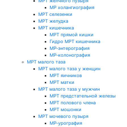
МРТ желчного пузыря
МР холангиография
МРТ селезенки
МРТ желудка
МРТ кишечника
МРТ прямой кишки
Гидро МРТ кишечника
МР-энтерография
МР-колонография
МРТ малого таза
МРТ малого таза у женщин
МРТ яичников
МРТ матки
МРТ малого таза у мужчин
МРТ предстательной железы
МРТ полового члена
МРТ мошонки
МРТ мочевого пузыря
МР-урография