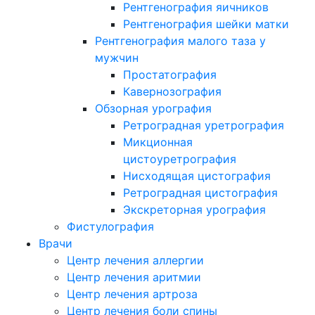
Рентгенография яичников
Рентгенография шейки матки
Рентгенография малого таза у
мужчин
Простатография
Кавернозография
Обзорная урография
Ретроградная уретрография
Микционная
цистоуретрография
Нисходящая цистография
Ретроградная цистография
Экскреторная урография
Фистулография
Врачи
Центр лечения аллергии
Центр лечения аритмии
Центр лечения артроза
Центр лечения боли спины